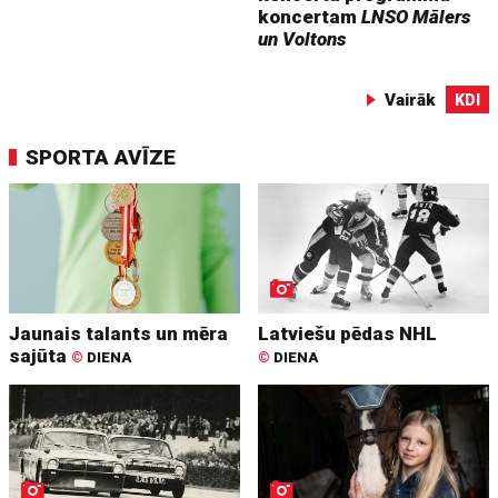
koncertam
LNSO Mālers
un Voltons
Vairāk
KDI
SPORTA AVĪZE
Jaunais talants un mēra
Latviešu pēdas NHL
sajūta
©
DIENA
©
DIENA