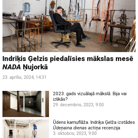
Indriķis Ģelzis piedalīsies mākslas mesē
NADA
Ņujorkā
23. aprīlis, 2024, 14:31
2023. gads vizuālajā mākslā. Bija vai
izlikās?
29. decembris, 2023, 9:00
Ūdens kamuflāža. Indriķa Ģelža izstādes
Ūdeņaina dienas actiņa
recenzija
3. oktobris, 2023, 9:00