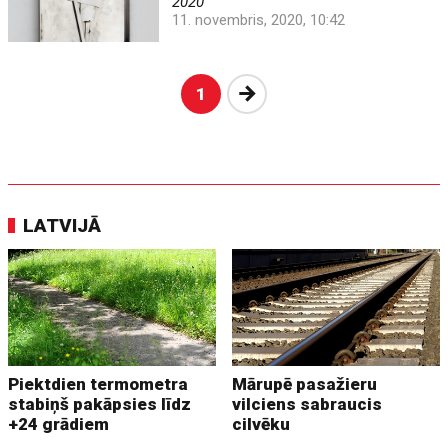
2020
11. novembris, 2020, 10:42
Nākošā
1
LATVIJĀ
Piektdien termometra
Mārupē pasažieru
stabiņš pakāpsies līdz
vilciens sabraucis
+24 grādiem
cilvēku