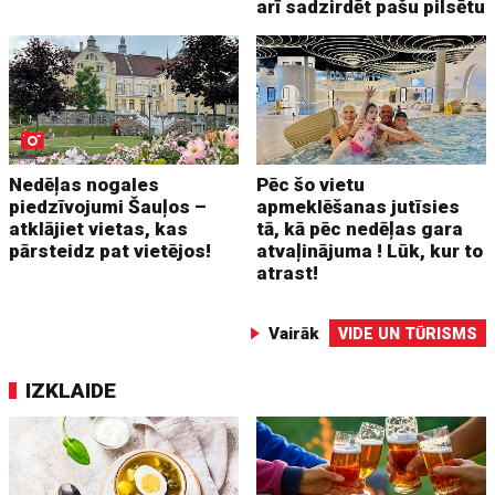
arī sadzirdēt pašu pilsētu
Nedēļas nogales
Pēc šo vietu
piedzīvojumi Šauļos –
apmeklēšanas jutīsies
atklājiet vietas, kas
tā, kā pēc nedēļas gara
pārsteidz pat vietējos!
atvaļinājuma ! Lūk, kur to
atrast!
Vairāk
VIDE UN TŪRISMS
IZKLAIDE