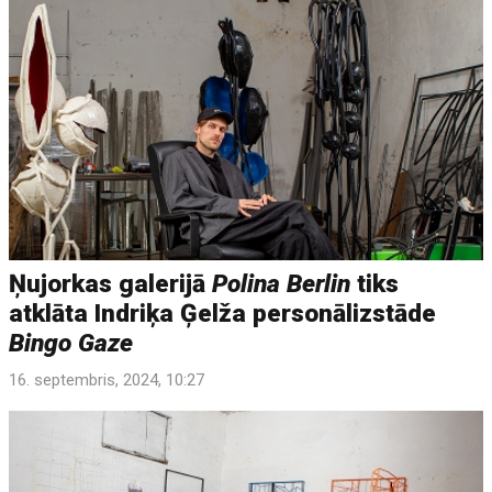
Ņujorkas galerijā
Polina Berlin
tiks
atklāta Indriķa Ģelža personālizstāde
Bingo Gaze
16. septembris, 2024, 10:27