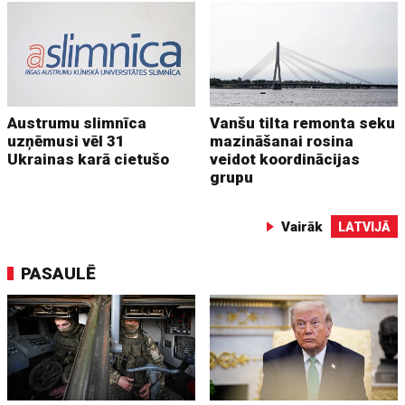
Austrumu slimnīca
Vanšu tilta remonta seku
uzņēmusi vēl 31
mazināšanai rosina
Ukrainas karā cietušo
veidot koordinācijas
grupu
Vairāk
LATVIJĀ
PASAULĒ