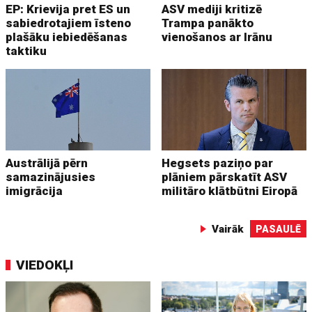
EP: Krievija pret ES un
ASV mediji kritizē
sabiedrotajiem īsteno
Trampa panākto
plašāku iebiedēšanas
vienošanos ar Irānu
taktiku
Austrālijā pērn
Hegsets paziņo par
samazinājusies
plāniem pārskatīt ASV
imigrācija
militāro klātbūtni Eiropā
Vairāk
PASAULĒ
VIEDOKĻI