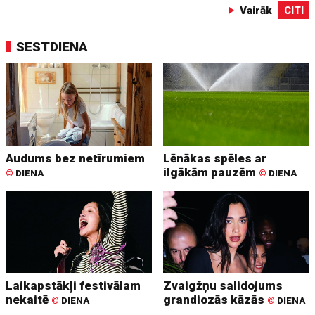
Vairāk
CITI
SESTDIENA
Audums bez netīrumiem
Lēnākas spēles ar
ilgākām pauzēm
©
DIENA
©
DIENA
Laikapstākļi festivālam
Zvaigžņu salidojums
nekaitē
grandiozās kāzās
©
DIENA
©
DIENA