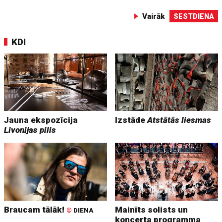
Vairāk
SESTDIENA
KDI
Jauna ekspozīcija
Izstāde
Atstātās liesmas
Livonijas pilis
Braucam tālāk!
Mainīts solists un
©
DIENA
koncerta programma