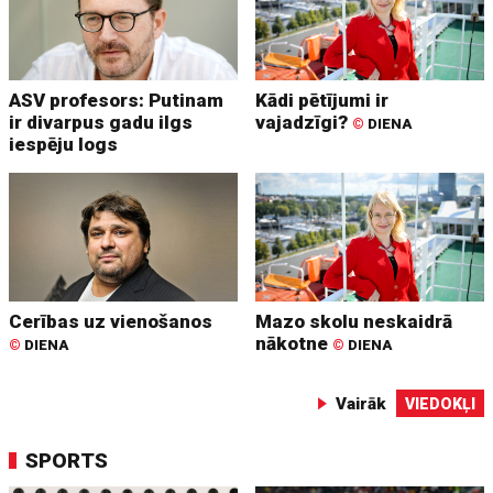
ASV profesors: Putinam
Kādi pētījumi ir
ir divarpus gadu ilgs
vajadzīgi?
©
DIENA
iespēju logs
Cerības uz vienošanos
Mazo skolu neskaidrā
nākotne
©
DIENA
©
DIENA
Vairāk
VIEDOKĻI
SPORTS