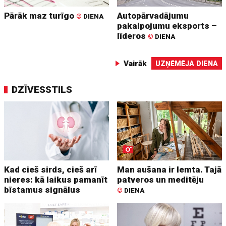
Pārāk maz turīgo
Autopārvadājumu
©
DIENA
pakalpojumu eksports –
līderos
©
DIENA
Vairāk
UZŅĒMĒJA DIENA
DZĪVESSTILS
Kad cieš sirds, cieš arī
Man aušana ir lemta. Tajā
nieres: kā laikus pamanīt
patveros un meditēju
bīstamus signālus
©
DIENA