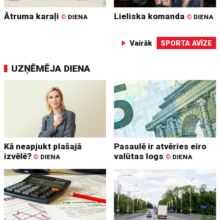
Ātruma karaļi
Lieliska komanda
©
DIENA
©
DIENA
Vairāk
SPORTA AVĪZE
UZŅĒMĒJA DIENA
Kā neapjukt plašajā
Pasaulē ir atvēries eiro
izvēlē?
valūtas logs
©
DIENA
©
DIENA