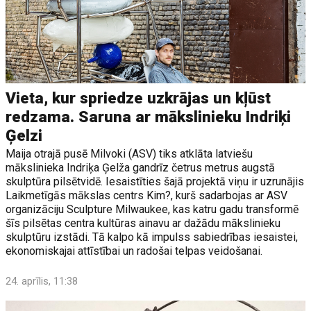
Vieta, kur spriedze uzkrājas un kļūst
redzama. Saruna ar mākslinieku Indriķi
Ģelzi
Maija otrajā pusē Milvoki (ASV) tiks atklāta latviešu
mākslinieka Indriķa Ģelža gandrīz četrus metrus augstā
skulptūra pilsētvidē. Iesaistīties šajā projektā viņu ir uzrunājis
Laikmetīgās mākslas centrs Kim?, kurš sadarbojas ar ASV
organizāciju Sculpture Milwaukee, kas katru gadu transformē
šīs pilsētas centra kultūras ainavu ar dažādu mākslinieku
skulptūru izstādi. Tā kalpo kā impulss sabiedrības iesaistei,
ekonomiskajai attīstībai un radošai telpas veidošanai.
24. aprīlis, 11:38