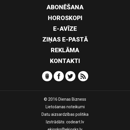
ABONĒŠANA
HOROSKOPI
E-AVĪZE
ZIŅAS E-PASTĀ
REKLĀMA
KONTAKTI
© 2016 Dienas Bizness
Lietošanas noteikumi
Datu aizsardzības politika
Izstrādāts:
codeart.lv
ekiosks@ekiosks.lv