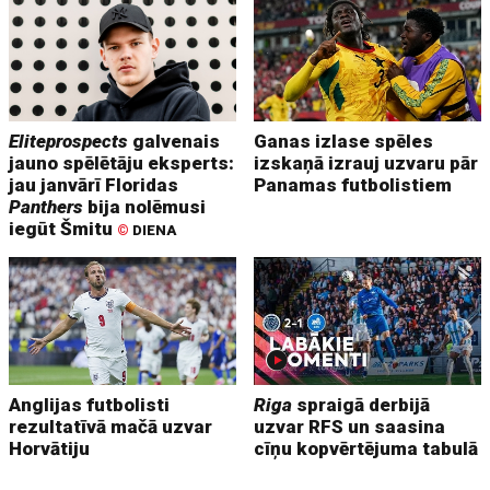
Eliteprospects
galvenais
Ganas izlase spēles
jauno spēlētāju eksperts:
izskaņā izrauj uzvaru pār
jau janvārī Floridas
Panamas futbolistiem
Panthers
bija nolēmusi
iegūt Šmitu
©
DIENA
Anglijas futbolisti
Riga
spraigā derbijā
rezultatīvā mačā uzvar
uzvar RFS un saasina
Horvātiju
cīņu kopvērtējuma tabulā