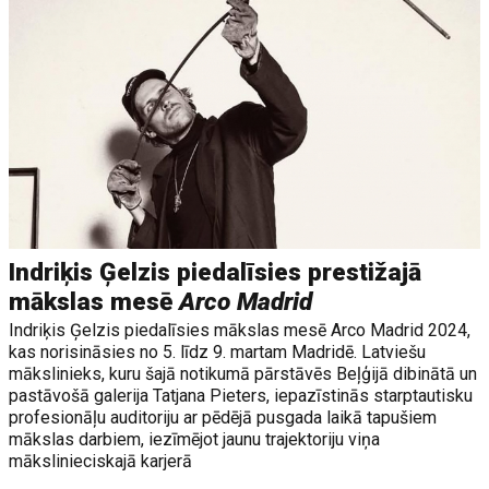
Indriķis Ģelzis piedalīsies prestižajā
mākslas mesē
Arco Madrid
Indriķis Ģelzis piedalīsies mākslas mesē Arco Madrid 2024,
kas norisināsies no 5. līdz 9. martam Madridē. Latviešu
mākslinieks, kuru šajā notikumā pārstāvēs Beļģijā dibinātā un
pastāvošā galerija Tatjana Pieters, iepazīstinās starptautisku
profesionāļu auditoriju ar pēdējā pusgada laikā tapušiem
mākslas darbiem, iezīmējot jaunu trajektoriju viņa
mākslinieciskajā karjerā