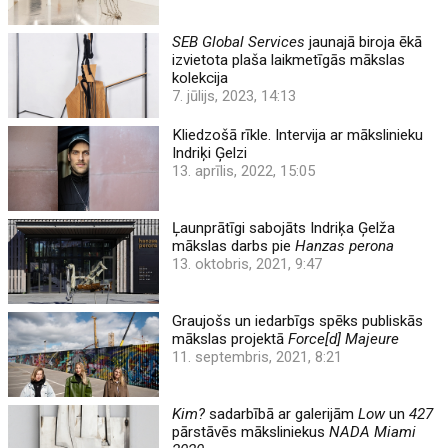
SEB Global Services
jaunajā biroja ēkā
izvietota plaša laikmetīgās mākslas
kolekcija
7. jūlijs, 2023, 14:13
Kliedzošā rīkle. Intervija ar mākslinieku
Indriķi Ģelzi
13. aprīlis, 2022, 15:05
Ļaunprātīgi sabojāts Indriķa Ģelža
mākslas darbs pie
Hanzas perona
13. oktobris, 2021, 9:47
Graujošs un iedarbīgs spēks publiskās
mākslas projektā
Force[d] Majeure
11. septembris, 2021, 8:21
Kim?
sadarbībā ar galerijām
Low
un
427
pārstāvēs māksliniekus
NADA Miami