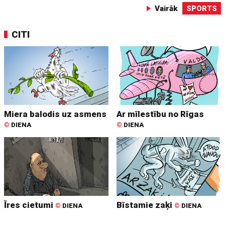
Vairāk
SPORTS
CITI
Miera balodis uz asmens
Ar mīlestību no Rīgas
©
DIENA
©
DIENA
Īres cietumi
Bīstamie zaķi
©
DIENA
©
DIENA