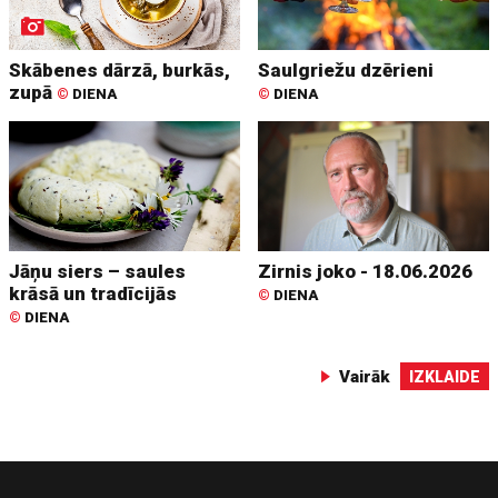
Skābenes dārzā, burkās,
Saulgriežu dzērieni
zupā
©
DIENA
©
DIENA
Jāņu siers – saules
Zirnis joko - 18.06.2026
krāsā un tradīcijās
©
DIENA
©
DIENA
Vairāk
IZKLAIDE