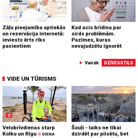
Zāļu pieejamība aptiekās
Kad acis brīdina par
un rezervācija internetā:
sirds problēmām.
ieviests ērts rīks
Pazīmes, kuras
pacientiem
nevajadzētu ignorēt
Vairāk
DZĪVESSTILS
VIDE UN TŪRISMS
Velobrīvdienas starp
Šauļi - laiks ne tikai
Kolku un Rīgu
dzirdēt par pilsētu, bet
©
DIENA