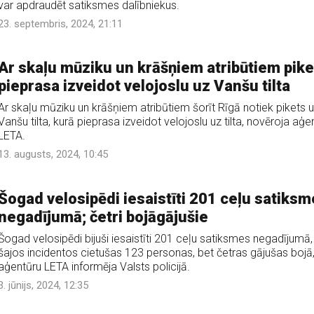
var apdraudēt satiksmes dalībniekus.
23. septembris, 2024, 21:11
Ar skaļu mūziku un krāšņiem atribūtiem pike
pieprasa izveidot velojoslu uz Vanšu tilta
Ar skaļu mūziku un krāšņiem atribūtiem šorīt Rīgā notiek pikets 
Vanšu tilta, kurā pieprasa izveidot velojoslu uz tilta, novēroja aģe
LETA.
13. augusts, 2024, 10:45
Šogad velosipēdi iesaistīti 201 ceļu satiks
negadījumā; četri bojāgājušie
Šogad velosipēdi bijuši iesaistīti 201 ceļu satiksmes negadījumā,
šajos incidentos cietušas 123 personas, bet četras gājušas bojā
aģentūru LETA informēja Valsts policijā.
3. jūnijs, 2024, 12:35