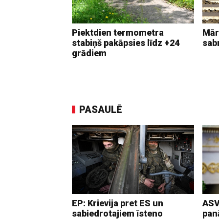
Piektdien termometra
Mār
stabiņš pakāpsies līdz +24
sab
grādiem
PASAULĒ
EP: Krievija pret ES un
ASV
sabiedrotajiem īsteno
pan