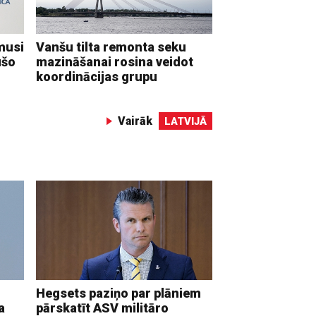
musi
Vanšu tilta remonta seku
ušo
mazināšanai rosina veidot
koordinācijas grupu
Vairāk
LATVIJĀ
Hegsets paziņo par plāniem
a
pārskatīt ASV militāro