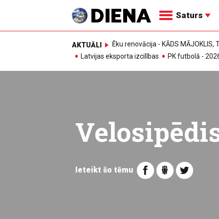
Saturs
Ēku renovācija - KĀDS MĀJOKLIS
AKTUĀLI
Latvijas eksporta izcilības
PK futbolā - 202
Velosipēdis
Ieteikt šo tēmu