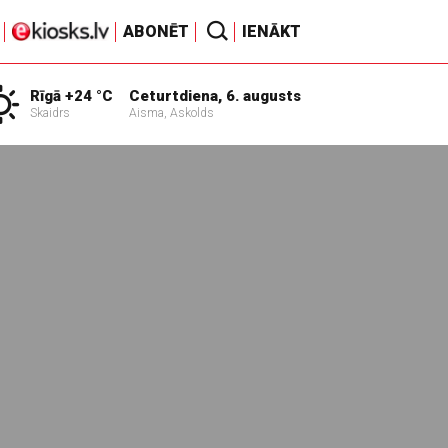
ABONĒT
IENĀKT
Rīgā +24 °C
Ceturtdiena, 6. augusts
Skaidrs
Aisma, Askolds