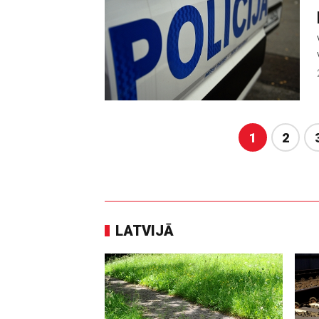
1
2
LATVIJĀ