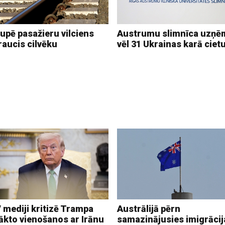
upē pasažieru vilciens
Austrumu slimnīca uzņē
raucis cilvēku
vēl 31 Ukrainas karā ciet
 mediji kritizē Trampa
Austrālijā pērn
ākto vienošanos ar Irānu
samazinājusies imigrācij