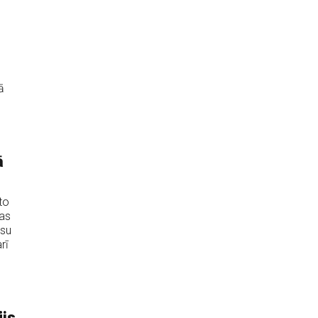
ā
ā
to
jas
ksu
rī
jis