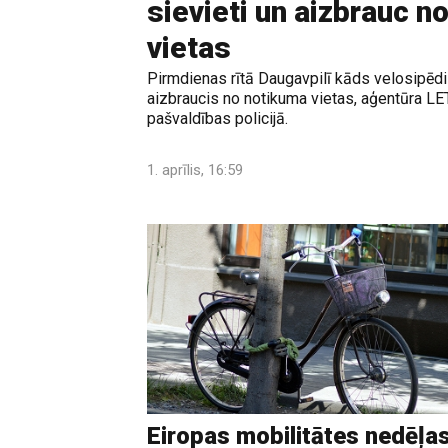
sievieti un aizbrauc n
vietas
Pirmdienas rītā Daugavpilī kāds velosipēdis
aizbraucis no notikuma vietas, aģentūra L
pašvaldības policijā.
1. aprīlis, 16:59
Eiropas mobilitātes nedēļa