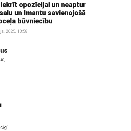
iekrīt opozīcijai un neaptur
salu un Imantu savienojošā
oceļa būvniecību
lijs, 2025, 13:58
ņus
us,
u
cīgi