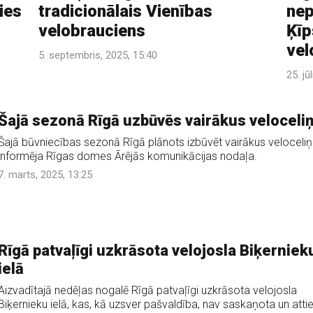
ies
tradicionālais Vienības
nep
velobrauciens
Ķīp
vel
5. septembris, 2025, 15:40
25. jū
Šajā sezonā Rīgā uzbūvēs vairākus veloceli
Šajā būvniecības sezonā Rīgā plānots izbūvēt vairākus veloceliņ
informēja Rīgas domes Ārējās komunikācijas nodaļa.
7. marts, 2025, 13:25
Rīgā patvaļīgi uzkrāsota velojosla Biķerniek
ielā
Aizvadītajā nedēļas nogalē Rīgā patvaļīgi uzkrāsota velojosla
Biķernieku ielā, kas, kā uzsver pašvaldība, nav saskaņota un attie