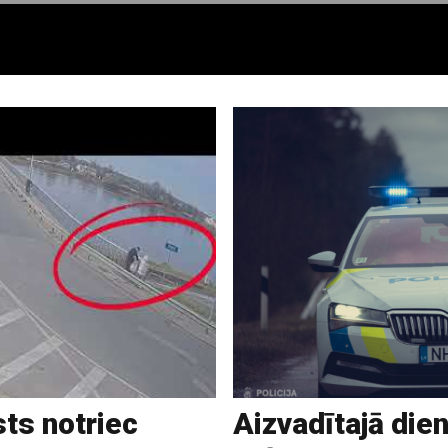
sts notriec
Aizvadītajā dien