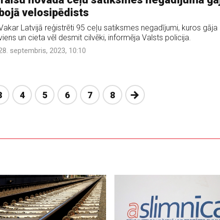
bojā velosipēdists
Vakar Latvijā reģistrēti 95 ceļu satiksmes negadījumi, kuros gāja
viens un cieta vēl desmit cilvēki, informēja Valsts policija.
28. septembris, 2023, 10:10
Nākošā
3
4
5
6
7
8