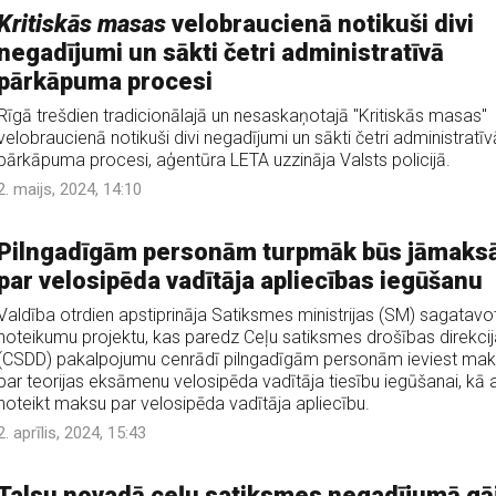
Kritiskās masas
velobraucienā notikuši divi
negadījumi un sākti četri administratīvā
pārkāpuma procesi
Rīgā trešdien tradicionālajā un nesaskaņotajā "Kritiskās masas"
velobraucienā notikuši divi negadījumi un sākti četri administratīv
pārkāpuma procesi, aģentūra LETA uzzināja Valsts policijā.
2. maijs, 2024, 14:10
Pilngadīgām personām turpmāk būs jāmaks
par velosipēda vadītāja apliecības iegūšanu
Valdība otrdien apstiprināja Satiksmes ministrijas (SM) sagatavo
noteikumu projektu, kas paredz Ceļu satiksmes drošības direkci
(CSDD) pakalpojumu cenrādī pilngadīgām personām ieviest ma
par teorijas eksāmenu velosipēda vadītāja tiesību iegūšanai, kā a
noteikt maksu par velosipēda vadītāja apliecību.
2. aprīlis, 2024, 15:43
Talsu novadā ceļu satiksmes negadījumā gā