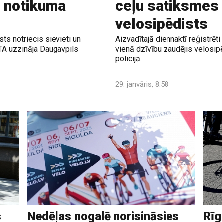
o notikuma
ceļu satiksmes 
velosipēdists
ts notriecis sievieti un
Aizvadītajā diennaktī reģistrēt
ETA uzzināja Daugavpils
vienā dzīvību zaudējis velosip
policijā.
29. janvāris, 8:58
s
Nedēļas nogalē norisināsies
Rīg