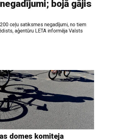
negadījumi; bojā gājis
i 200 ceļu satiksmes negadījumi, no tiem
ēdists, aģentūru LETA informēja Valsts
as domes komiteja