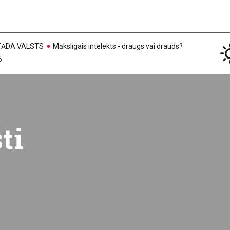
, TĀDA VALSTS
Mākslīgais intelekts - draugs vai drauds?
6
ti