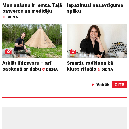
Man aušana ir lemta. Tajā
Iepazinusi nesavtīguma
patveros un meditēju
spēku
©
DIENA
Atklāt līdzsvaru – arī
Smaržu radīšana kā
saskaņā ar dabu
kluss rituāls
©
DIENA
©
DIENA
Vairāk
CITS