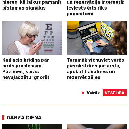
nieres: kā laikus pamanīt
un rezervācija internetā:
bīstamus signālus
ieviests ērts rīks
pacientiem
Kad acis brīdina par
Turpmāk vienuviet varēs
sirds problēmām.
pierakstīties pie ārsta,
Pazīmes, kuras
apskatīt analīzes un
nevajadzētu ignorēt
rezervēt zāles
Vairāk
VESELĪBA
DĀRZA DIENA