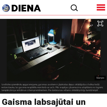
Scanpix
Izvēloties piemērotu apgaismojumu, gaismas avotiem ir jāatrodas ārpus strādājoša cilvēka tiešā
redzeslauka, lai gaisma nespīdētu monitorā vai acīs. Pēc iespējas jāsamazina atspīdums no logiem,
lampām, biroja ierīcēm un citiem priekšmetiem. Pie datora nav vēlams strādāt pilnīgi tumšā telpā!
Gaisma labsajūtai un