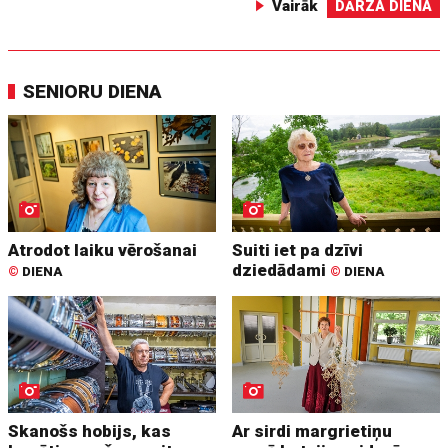
Vairāk
DĀRZA DIENA
SENIORU DIENA
Atrodot laiku vērošanai
Suiti iet pa dzīvi
dziedādami
©
DIENA
©
DIENA
Skanošs hobijs, kas
Ar sirdi margrietiņu