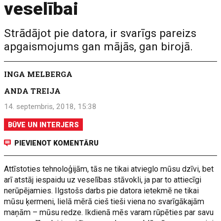
veselībai
Strādājot pie datora, ir svarīgs pareizs
apgaismojums gan mājās, gan birojā.
INGA MELBERGA
ANDA TREIJA
14. septembris, 2018, 15:38
BŪVE UN INTERJERS
PIEVIENOT KOMENTĀRU
Attīstoties tehnoloģijām, tās ne tikai atvieglo mūsu dzīvi, bet
arī atstāj iespaidu uz veselības stāvokli, ja par to attiecīgi
nerūpējamies. Ilgstošs darbs pie datora ietekmē ne tikai
mūsu ķermeni, lielā mērā cieš tieši viena no svarīgākajām
maņām – mūsu redze. Ikdienā mēs varam rūpēties par savu