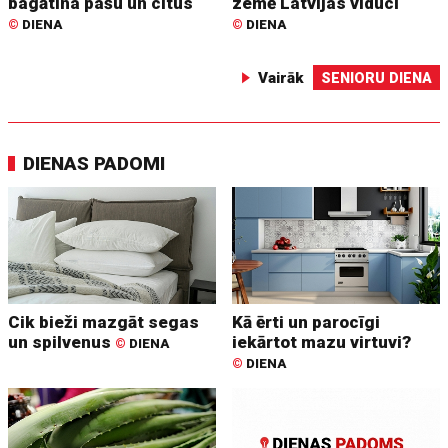
bagātina pašu un citus
zemē Latvijas viducī
©
DIENA
©
DIENA
Vairāk
SENIORU DIENA
DIENAS PADOMI
Cik bieži mazgāt segas
Kā ērti un parocīgi
un spilvenus
iekārtot mazu virtuvi?
©
DIENA
©
DIENA