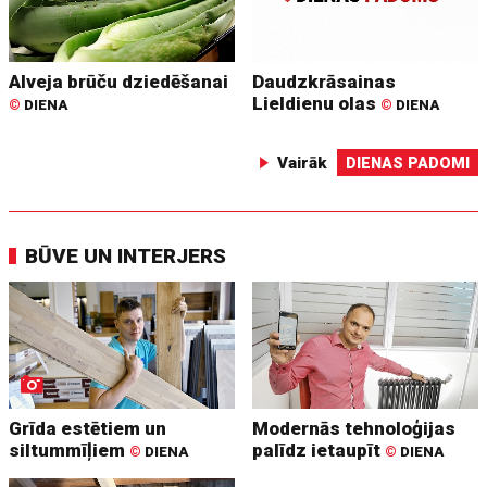
Alveja brūču dziedēšanai
Daudzkrāsainas
Lieldienu olas
©
DIENA
©
DIENA
Vairāk
DIENAS PADOMI
BŪVE UN INTERJERS
Grīda estētiem un
Modernās tehnoloģijas
siltummīļiem
palīdz ietaupīt
©
DIENA
©
DIENA