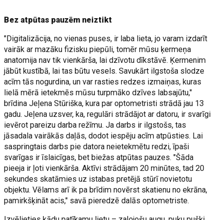
Bez atpūtas pauzēm neiztikt
"Digitalizācija, no vienas puses, ir laba lieta, jo varam izdarīt
vairāk ar mazāku fizisku piepūli, tomēr mūsu ķermeņa
anatomija nav tik vienkārša, lai dzīvotu dīkstāvē. Ķermenim
jābūt kustībā, lai tas būtu vesels. Savukārt ilgstoša slodze
acīm tās nogurdina, un var rasties redzes izmaiņas, kuras
lielā mērā ietekmēs mūsu turpmāko dzīves labsajūtu,"
brīdina Jeļena Stūriška, kura par optometristi strādā jau 13
gadu. Jeļena uzsver, ka, regulāri strādājot ar datoru, ir svarīgi
ievērot pareizu darba režīmu. Ja darbs ir ilgstošs, tas
jāsadala vairākās daļās, dodot iespēju acīm atpūsties. Lai
saspringtais darbs pie datora neietekmētu redzi, īpaši
svarīgas ir īslaicīgas, bet biežas atpūtas pauzes. "Šāda
pieeja ir ļoti vienkārša. Aktīvi strādājam 20 minūtes, tad 20
sekundes skatāmies uz istabas pretējā stūrī novietotu
objektu. Vēlams arī ik pa brīdim novērst skatienu no ekrāna,
pamirkšķināt acis," savā pieredzē dalās optometriste.
Izvēlieties kādu patīkamu lietu – zaļojošu augu, puķu pušķi,