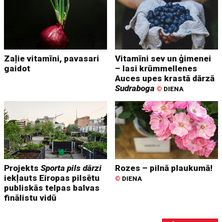
Zaļie vitamīni, pavasari
Vitamīni sev un ģimenei
gaidot
– lasi krūmmellenes
Auces upes krastā dārzā
Sudraboga
©
DIENA
Projekts
Sporta pils dārzi
Rozes – pilnā plaukumā!
iekļauts Eiropas pilsētu
©
DIENA
publiskās telpas balvas
finālistu vidū