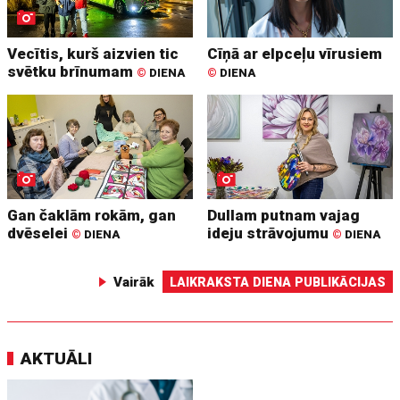
Vecītis, kurš aizvien tic
Cīņā ar elpceļu vīrusiem
svētku brīnumam
©
DIENA
©
DIENA
Gan čaklām rokām, gan
Dullam putnam vajag
dvēselei
ideju strāvojumu
©
DIENA
©
DIENA
Vairāk
LAIKRAKSTA DIENA PUBLIKĀCIJAS
AKTUĀLI