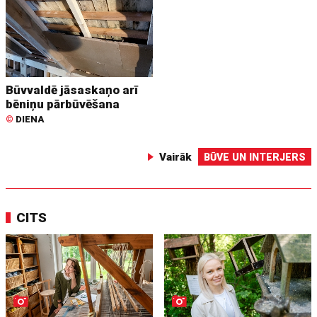
Būvvaldē jāsaskaņo arī
bēniņu pārbūvēšana
©
DIENA
Vairāk
BŪVE UN INTERJERS
CITS