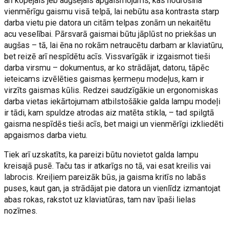
arī kopējais jeb augšējais apgaismojums, kas nodrošina
vienmērīgu gaismu visā telpā, lai nebūtu asa kontrasta starp
darba vietu pie datora un citām telpas zonām un nekaitētu
acu veselībai. Pārsvarā gaismai būtu jāplūst no priekšas un
augšas – tā, lai ēna no rokām netraucētu darbam ar klaviatūru,
bet reizē arī nespīdētu acīs. Vissvarīgāk ir izgaismot tieši
darba virsmu – dokumentus, ar ko strādājat, datoru, tāpēc
ieteicams izvēlēties gaismas ķermeņu modeļus, kam ir
virzīts gaismas kūlis. Redzei saudzīgākie un ergonomiskas
darba vietas iekārtojumam atbilstošākie galda lampu modeļi
ir tādi, kam spuldze atrodas aiz matēta stikla, – tad spilgtā
gaisma nespīdēs tieši acīs, bet maigi un vienmērīgi izkliedēti
apgaismos darba vietu.
Tiek arī uzskatīts, ka pareizi būtu novietot galda lampu
kreisajā pusē. Taču tas ir atkarīgs no tā, vai esat kreilis vai
labrocis. Kreiļiem pareizāk būs, ja gaisma kritīs no labās
puses, kaut gan, ja strādājat pie datora un vienlīdz izmantojat
abas rokas, rakstot uz klaviatūras, tam nav īpaši lielas
nozīmes.