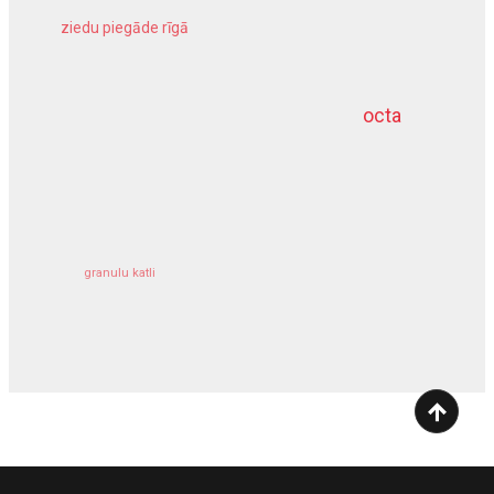
ziedu piegāde rīgā
meliorācijas darbi
octa
dziļurbums
kravu apdrošināšana
granulu katli
siltumsūknis