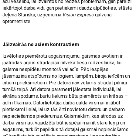
acu veselību, lai izvairītos no redzes problēmām, gan pareizi
iekārtojot darba vidi, gan pietiekami daudz atpūšoties, stāsta
Jeļena Stūriška, uzņēmuma
Vision Express
galvenā
optometriste.
Jāizvairās no asiem kontrastiem
Izvēloties piemērotu apgaismojumu, gaismas avotiem ir
jāatrodas ārpus strādājoša cilvēka tiešā redzeslauka, lai
gaisma nespīdētu monitorā vai acīs. Pēc iespējas
jāsamazina atspīdums no logiem, lampām, biroja ierīcēm un
citiem priekšmetiem. Pie datora nav vēlams strādāt pilnīgi
tumšā telpā. Arī datora parametri jāiestata individuāli, lai
ekrāna spožums, burtu lielums būtu piemērots un krāsas –
acīm tīkamas. Datorlietotāja darba galda virsmai ir jābūt
pietiekami lielai, lai uz tās ērti novietotu datoru un darbam
nepieciešamos piederumus. Gaismeklim, kas atrodas uz
darba virsmas, vajadzētu būt iespējai mainīt staru leņķi un
augstumu, turklāt papildus tā dotajai gaismai nepieciešams