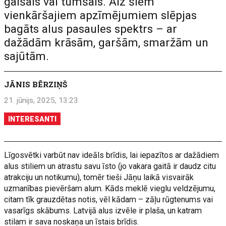
gaišais vai tumšais. Aiz šiem
vienkāršajiem apzīmējumiem slēpjas
bagāts alus pasaules spektrs – ar
dažādām krāsām, garšām, smaržām un
sajūtām.
JĀNIS BĒRZIŅŠ
21. jūnijs, 2025, 13:23
INTERESANTI
Līgosvētki varbūt nav ideāls brīdis, lai iepazītos ar dažādiem
alus stiliem un atrastu savu īsto (jo vakara gaitā ir daudz citu
atrakciju un notikumu), tomēr tieši Jāņu laikā visvairāk
uzmanības pievēršam alum. Kāds meklē vieglu veldzējumu,
citam tīk grauzdētas notis, vēl kādam – zāļu rūgtenums vai
vasarīgs skābums. Latvijā alus izvēle ir plaša, un katram
stilam ir sava noskaņa un īstais brīdis.