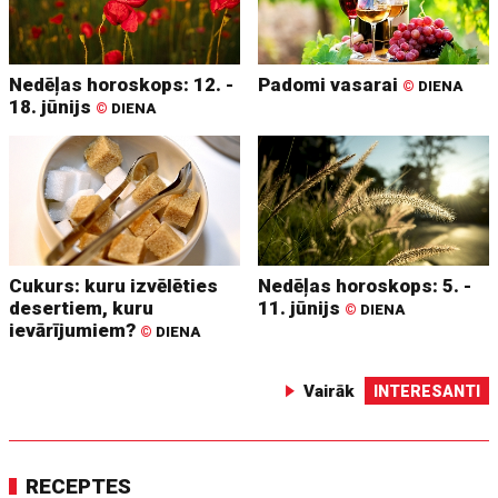
Nedēļas horoskops: 12. -
Padomi vasarai
©
DIENA
18. jūnijs
©
DIENA
Cukurs: kuru izvēlēties
Nedēļas horoskops: 5. -
desertiem, kuru
11. jūnijs
©
DIENA
ievārījumiem?
©
DIENA
Vairāk
INTERESANTI
RECEPTES