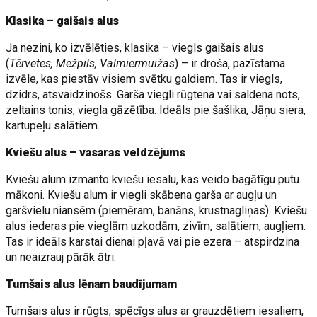
Klasika – gaišais alus
Ja nezini, ko izvēlēties, klasika – viegls gaišais alus
(
Tērvetes, Mežpils, Valmiermuižas
) – ir droša, pazīstama
izvēle, kas piestāv visiem svētku galdiem. Tas ir viegls,
dzidrs, atsvaidzinošs. Garša viegli rūgtena vai saldena nots,
zeltains tonis, viegla gāzētība. Ideāls pie šašlika, Jāņu siera,
kartupeļu salātiem.
Kviešu alus – vasaras veldzējums
Kviešu alum izmanto kviešu iesalu, kas veido bagātīgu putu
mākoni. Kviešu alum ir viegli skābena garša ar augļu un
garšvielu niansēm (piemēram, banāns, krustnagliņas). Kviešu
alus iederas pie vieglām uzkodām, zivīm, salātiem, augļiem.
Tas ir ideāls karstai dienai pļavā vai pie ezera – atspirdzina
un neaizrauj pārāk ātri.
Tumšais alus lēnam baudījumam
Tumšais alus ir rūgts, spēcīgs alus ar grauzdētiem iesaliem,