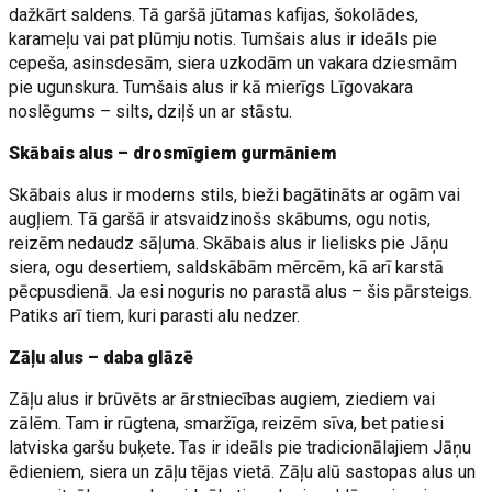
dažkārt saldens. Tā garšā jūtamas kafijas, šokolādes,
karameļu vai pat plūmju notis. Tumšais alus ir ideāls pie
cepeša, asinsdesām, siera uzkodām un vakara dziesmām
pie ugunskura. Tumšais alus ir kā mierīgs Līgovakara
noslēgums – silts, dziļš un ar stāstu.
Skābais alus – drosmīgiem gurmāniem
Skābais alus ir moderns stils, bieži bagātināts ar ogām vai
augļiem. Tā garšā ir atsvaidzinošs skābums, ogu notis,
reizēm nedaudz sāļuma. Skābais alus ir lielisks pie Jāņu
siera, ogu desertiem, saldskābām mērcēm, kā arī karstā
pēcpusdienā. Ja esi noguris no parastā alus – šis pārsteigs.
Patiks arī tiem, kuri parasti alu nedzer.
Zāļu alus – daba glāzē
Zāļu alus ir brūvēts ar ārstniecības augiem, ziediem vai
zālēm. Tam ir rūgtena, smaržīga, reizēm sīva, bet patiesi
latviska garšu buķete. Tas ir ideāls pie tradicionālajiem Jāņu
ēdieniem, siera un zāļu tējas vietā. Zāļu alū sastopas alus un