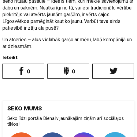
seno rituālu pasaule – ideāls tiem, kuri meklē savienojumu ar
dabu un saknēm. Neatkarīgi no tā, vai esi tradicionālo vērtību
piekritējs vai atvērts jaunām garšām, ir vērts šajos
Līgosvētkos pamēģināt kaut ko jaunu. Varbūt tava sirds
patiesībā ir zāļu alu pusē?
Un atceries – alus vislabāk garšo ar mēru, labā kompānijā un
ar dziesmām.
Ieteikt
0
0
SEKO MUMS
Seko līdzi portāla Diena.lv jaunākajām ziņām arī sociālajos
tīklos!