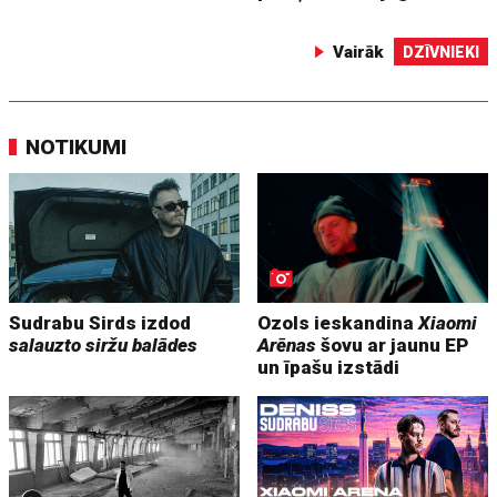
Vairāk
DZĪVNIEKI
NOTIKUMI
Sudrabu Sirds izdod
Ozols ieskandina
Xiaomi
salauzto siržu balādes
Arēnas
šovu ar jaunu EP
un īpašu izstādi