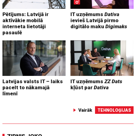
Pētījums: Latvijā ir
IT uzņēmums
Dativa
aktīvākie mobilā
ievieš Latvijā pirmo
interneta lietotāji
digitālo maku
Digimaks
pasaulē
Latvijas valsts IT – laiks
IT uzņēmums
ZZ Dats
pacelt to nākamajā
kļūst par
Dativa
līmenī
Vairāk
TEHNOLOĢIJAS