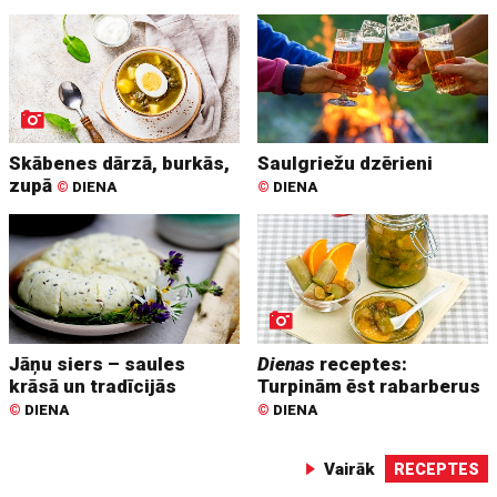
Skābenes dārzā, burkās,
Saulgriežu dzērieni
zupā
©
DIENA
©
DIENA
Jāņu siers – saules
Dienas
receptes:
krāsā un tradīcijās
Turpinām ēst rabarberus
©
DIENA
©
DIENA
Vairāk
RECEPTES