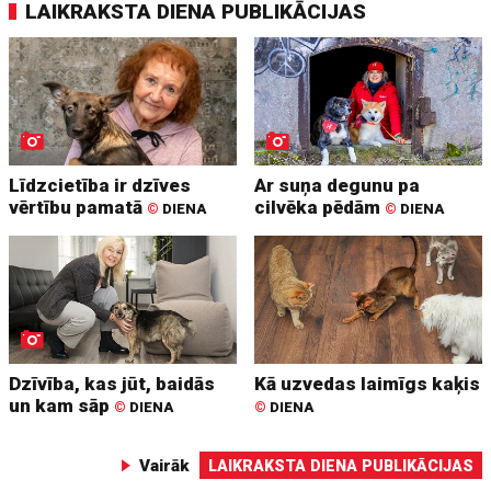
LAIKRAKSTA DIENA PUBLIKĀCIJAS
Līdzcietība ir dzīves
Ar suņa degunu pa
vērtību pamatā
cilvēka pēdām
©
DIENA
©
DIENA
Dzīvība, kas jūt, baidās
Kā uzvedas laimīgs kaķis
un kam sāp
©
DIENA
©
DIENA
Vairāk
LAIKRAKSTA DIENA PUBLIKĀCIJAS