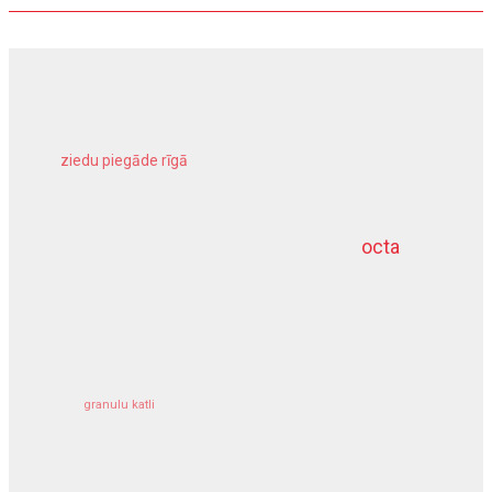
ziedu piegāde rīgā
meliorācijas darbi
octa
dziļurbums
kravu apdrošināšana
granulu katli
siltumsūknis