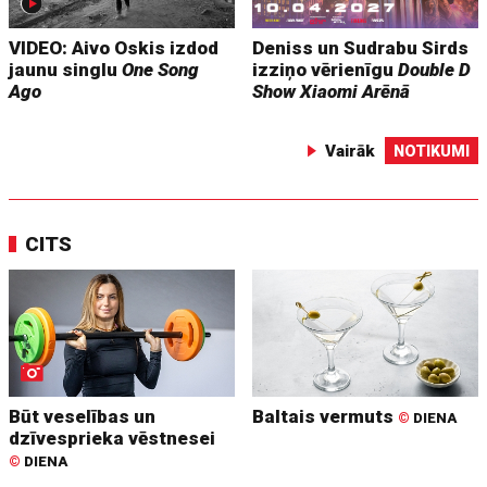
VIDEO: Aivo Oskis izdod
Deniss un Sudrabu Sirds
jaunu singlu
One Song
izziņo vērienīgu
Double D
Ago
Show
Xiaomi Arēnā
Vairāk
NOTIKUMI
CITS
Būt veselības un
Baltais vermuts
©
DIENA
dzīvesprieka vēstnesei
©
DIENA