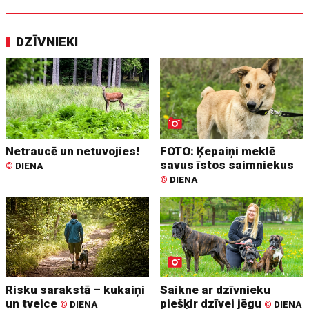
DZĪVNIEKI
Netraucē un netuvojies!
FOTO: Ķepaiņi meklē
savus īstos saimniekus
©
DIENA
©
DIENA
Risku sarakstā – kukaiņi
Saikne ar dzīvnieku
un tveice
piešķir dzīvei jēgu
©
DIENA
©
DIENA