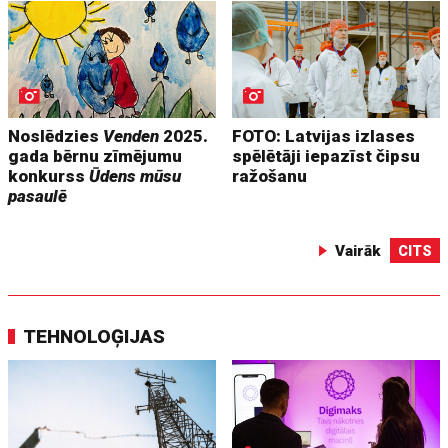
Noslēdzies
Venden
2025.
FOTO: Latvijas izlases
gada bērnu zīmējumu
spēlētāji iepazīst čipsu
konkurss
Ūdens mūsu
ražošanu
pasaulē
Vairāk
CITS
TEHNOLOĢIJAS