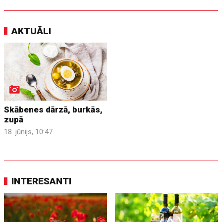
AKTUĀLI
Skābenes dārzā, burkās,
zupā
18. jūnijs, 10:47
INTERESANTI