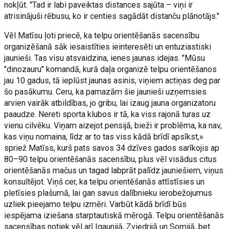
nokļūt. "Tad ir labi paveiktas distances sajūta – viņi ir
atrisinājuši rēbusu, ko ir centies sagādāt distanču plānotājs."
Vēl Matīsu ļoti priecē, ka telpu orientēšanās sacensību
organizēšanā sāk iesaistīties ieinteresēti un entuziastiski
jaunieši. Tas visu atsvaidzina, ienes jaunas idejas. "Mūsu
"dinozauru" komandā, kurā daļa organizē telpu orientēšanos
jau 10 gadus, tā ieplūst jaunas asinis, viņiem actiņas deg par
šo pasākumu. Ceru, ka pamazām šie jaunieši uzņemsies
arvien vairāk atbildības, jo gribu, lai izaug jauna organizatoru
paaudze. Nereti sporta klubos ir tā, ka viss rajonā turas uz
vienu cilvēku. Viņam aizejot pensijā, bieži ir problēma, ka nav,
kas viņu nomaina, līdz ar to tas viss kādā brīdī apsīkst,»
spriež Matīss, kurš pats savos 34 dzīves gados sarīkojis ap
80–90 telpu orientēšanās sacensību, plus vēl visādus citus
orientēšanās mačus un tagad labprāt palīdz jauniešiem, viņus
konsultējot. Viņš cer, ka telpu orientēšanās attīstīsies un
pletīsies plašumā, lai gan savus dalībnieku ierobežojumus
uzliek pieejamo telpu izmēri. Varbūt kādā brīdī būs
iespējama iziešana starptautiskā mērogā. Telpu orientēšanās
sacensības notiek vēl arī Igaunijā, Zviedrijā un Somijā, bet