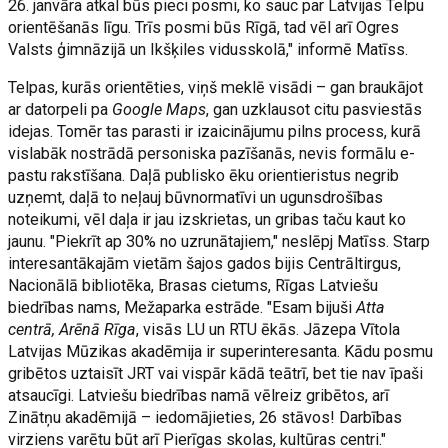
26. janvāra atkal būs pieci posmi, ko sauc par Latvijas Telpu
orientēšanās līgu. Trīs posmi būs Rīgā, tad vēl arī Ogres
Valsts ģimnāzijā un Ikšķiles vidusskolā," informē Matīss.
Telpas, kurās orientēties, viņš meklē visādi – gan braukājot
ar datorpeli pa
Google Maps
, gan uzklausot citu pasviestās
idejas. Tomēr tas parasti ir izaicinājumu pilns process, kurā
vislabāk nostrādā personiska pazīšanās, nevis formālu e-
pastu rakstīšana. Daļā publisko ēku orientieristus negrib
uzņemt, daļā to neļauj būvnormatīvi un ugunsdrošības
noteikumi, vēl daļa ir jau izskrietas, un gribas taču kaut ko
jaunu. "Piekrīt ap 30% no uzrunātajiem," neslēpj Matīss. Starp
interesantākajām vietām šajos gados bijis Centrāltirgus,
Nacionālā bibliotēka, Brasas cietums, Rīgas Latviešu
biedrības nams, Mežaparka estrāde. "Esam bijuši
Atta
centrā, Arēnā Rīga
, visās LU un RTU ēkās. Jāzepa Vītola
Latvijas Mūzikas akadēmija ir superinteresanta. Kādu posmu
gribētos uztaisīt JRT vai vispār kādā teātrī, bet tie nav īpaši
atsaucīgi. Latviešu biedrības namā vēlreiz gribētos, arī
Zinātņu akadēmijā – iedomājieties, 26 stāvos! Darbības
virziens varētu būt arī Pierīgas skolas, kultūras centri."