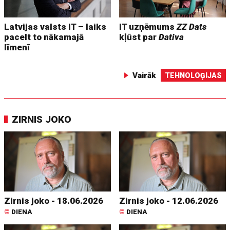
Latvijas valsts IT – laiks
IT uzņēmums
ZZ Dats
pacelt to nākamajā
kļūst par
Dativa
līmenī
Vairāk
TEHNOLOĢIJAS
ZIRNIS JOKO
Zirnis joko - 18.06.2026
Zirnis joko - 12.06.2026
©
DIENA
©
DIENA