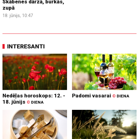
Skābenes dārzā, burkās,
zupā
18. jūnijs, 10:47
INTERESANTI
Nedēļas horoskops: 12. -
Padomi vasarai
©
DIENA
18. jūnijs
©
DIENA