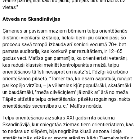
vēlme pamēģināt kaut ko jaunu, pārējais tiks iemācīts uz
vietas."
Atveda no Skandināvijas
Ģimenes ar pavisam maziem bērniem telpu orientēšanās
distanci vienkārši izstaigā, lielāki bērni jau skrien paši, šo
procesu savā tempā izbauda arī seniori vecumā 70+, bet
pamata auditorija, kas konkurē par rezultātiem, ir 12–65
gadus veci. Matīss gan pamanījis, ka orientieristi veterāni,
kas raduši klasiski meklēt kontrolpunktus mežā, telpu
orientēšanos tā īsti nesaprot un neatzīst, līdzīgi kā urbāno
orientēšanos pilsētā. "Tomēr tas, ko esam sapratuši, runājot
par kopējo virzību, – ja vēlamies kļūt populārāki, skatāmāki
un baudāmāki, "meža cilvēciņiem" jāiznāk arī ārā no meža.
Tāpēc attīstās telpu orientēšanās, pilsētu rogainings, nakts
orientēšanās sacensības u. c.," Matīss norāda.
Telpu orientēšanās aizsākās XXI gadsimta sākumā
Skandināvijā, kur sniegotās ziemas tiem orientieristiem, kas
to nedara uz slēpēm, bija negribēta klusā sezona. Ideja
startēt telpās sākās ar sporta arēnām, kādu Ziemeļvalstīs ir