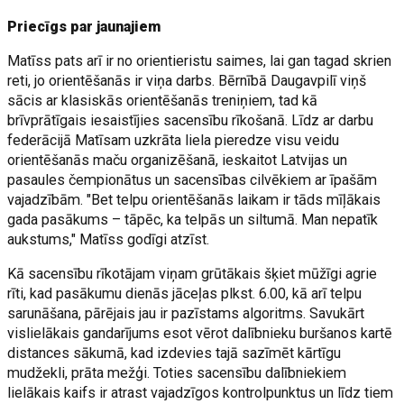
Priecīgs par jaunajiem
Matīss pats arī ir no orientieristu saimes, lai gan tagad skrien
reti, jo orientēšanās ir viņa darbs. Bērnībā Daugavpilī viņš
sācis ar klasiskās orientēšanās treniņiem, tad kā
brīvprātīgais iesaistījies sacensību rīkošanā. Līdz ar darbu
federācijā Matīsam uzkrāta liela pieredze visu veidu
orientēšanās maču organizēšanā, ieskaitot Latvijas un
pasaules čempionātus un sacensības cilvēkiem ar īpašām
vajadzībām. "Bet telpu orientēšanās laikam ir tāds mīļākais
gada pasākums – tāpēc, ka telpās un siltumā. Man nepatīk
aukstums," Matīss godīgi atzīst.
Kā sacensību rīkotājam viņam grūtākais šķiet mūžīgi agrie
rīti, kad pasākumu dienās jāceļas plkst. 6.00, kā arī telpu
sarunāšana, pārējais jau ir pazīstams algoritms. Savukārt
vislielākais gandarījums esot vērot dalībnieku buršanos kartē
distances sākumā, kad izdevies tajā sazīmēt kārtīgu
mudžekli, prāta mežģi. Toties sacensību dalībniekiem
lielākais kaifs ir atrast vajadzīgos kontrolpunktus un līdz tiem