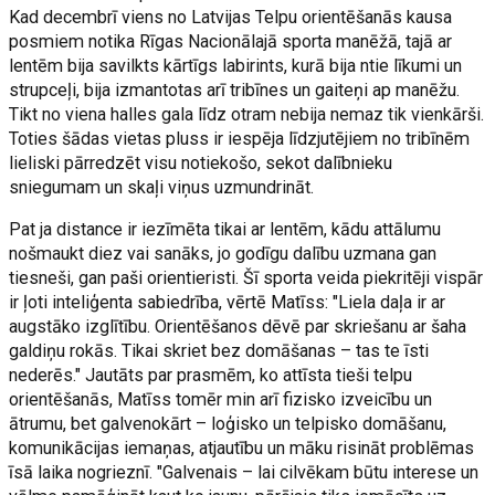
Kad decembrī viens no Latvijas Telpu orientēšanās kausa
posmiem notika Rīgas Nacionālajā sporta manēžā, tajā ar
lentēm bija savilkts kārtīgs labirints, kurā bija ntie līkumi un
strupceļi, bija izmantotas arī tribīnes un gaiteņi ap manēžu.
Tikt no viena halles gala līdz otram nebija nemaz tik vienkārši.
Toties šādas vietas pluss ir iespēja līdzjutējiem no tribīnēm
lieliski pārredzēt visu notiekošo, sekot dalībnieku
sniegumam un skaļi viņus uzmundrināt.
Pat ja distance ir iezīmēta tikai ar lentēm, kādu attālumu
nošmaukt diez vai sanāks, jo godīgu dalību uzmana gan
tiesneši, gan paši orientieristi. Šī sporta veida piekritēji vispār
ir ļoti inteliģenta sabiedrība, vērtē Matīss: "Liela daļa ir ar
augstāko izglītību. Orientēšanos dēvē par skriešanu ar šaha
galdiņu rokās. Tikai skriet bez domāšanas – tas te īsti
nederēs." Jautāts par prasmēm, ko attīsta tieši telpu
orientēšanās, Matīss tomēr min arī fizisko izveicību un
ātrumu, bet galvenokārt – loģisko un telpisko domāšanu,
komunikācijas iemaņas, atjautību un māku risināt problēmas
īsā laika nogrieznī. "Galvenais – lai cilvēkam būtu interese un