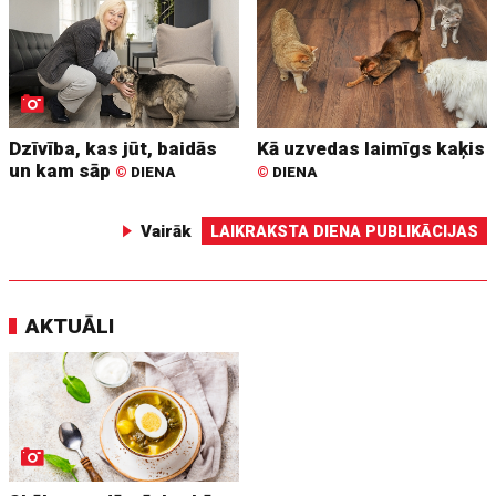
Dzīvība, kas jūt, baidās
Kā uzvedas laimīgs kaķis
un kam sāp
©
DIENA
©
DIENA
Vairāk
LAIKRAKSTA DIENA PUBLIKĀCIJAS
AKTUĀLI