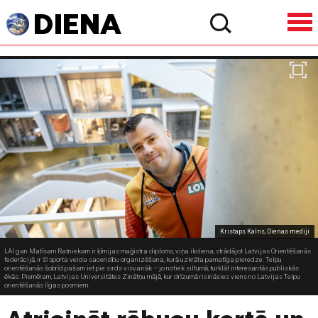
Kristaps Kalns, Dienas mediji
LAI gan Matīsam Ratniekam ir ķīmijas maģistra diploms, viņa ikdiena, strādājot Latvijas Orientēšanās
federācijā, ir šī sporta veida sacensību organizēšana, kurā uzkrāta pamatīga pieredze. Telpu
orientēšanās šobrīd pašam iet pie sirds visvairāk – jo notiek siltumā, turklāt interesantās publiskās
ēkās. Piemēram, Latvijas Universitātes Zinātņu mājā, kur drīzumā risināsies viens no Latvijas Telpu
orientēšanās līgas posmiem.