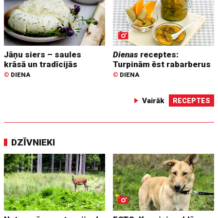
Jāņu siers – saules
Dienas
receptes:
krāsā un tradīcijās
Turpinām ēst rabarberus
©
DIENA
©
DIENA
Vairāk
RECEPTES
DZĪVNIEKI