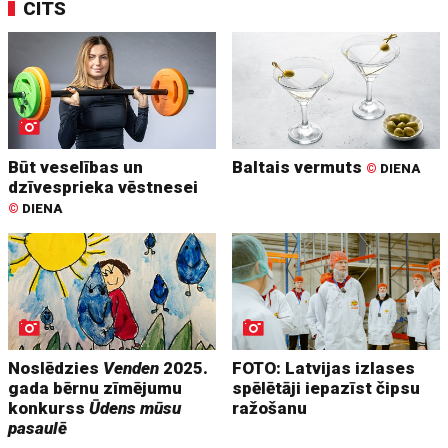
CITS
Būt veselības un
Baltais vermuts
©
DIENA
dzīvesprieka vēstnesei
©
DIENA
Noslēdzies
Venden
2025.
FOTO: Latvijas izlases
gada bērnu zīmējumu
spēlētāji iepazīst čipsu
konkurss
Ūdens mūsu
ražošanu
pasaulē