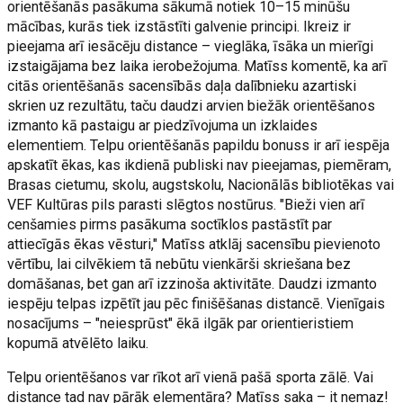
orientēšanās pasākuma sākumā notiek 10–15 minūšu
mācības, kurās tiek izstāstīti galvenie principi. Ikreiz ir
pieejama arī iesācēju distance – vieglāka, īsāka un mierīgi
izstaigājama bez laika ierobežojuma. Matīss komentē, ka arī
citās orientēšanās sacensībās daļa dalībnieku azartiski
skrien uz rezultātu, taču daudzi arvien biežāk orientēšanos
izmanto kā pastaigu ar piedzīvojuma un izklaides
elementiem. Telpu orientēšanās papildu bonuss ir arī iespēja
apskatīt ēkas, kas ikdienā publiski nav pieejamas, piemēram,
Brasas cietumu, skolu, augstskolu, Nacionālās bibliotēkas vai
VEF Kultūras pils parasti slēgtos nostūrus. "Bieži vien arī
cenšamies pirms pasākuma soctīklos pastāstīt par
attiecīgās ēkas vēsturi," Matīss atklāj sacensību pievienoto
vērtību, lai cilvēkiem tā nebūtu vienkārši skriešana bez
domāšanas, bet gan arī izzinoša aktivitāte. Daudzi izmanto
iespēju telpas izpētīt jau pēc finišēšanas distancē. Vienīgais
nosacījums – "neiesprūst" ēkā ilgāk par orientieristiem
kopumā atvēlēto laiku.
Telpu orientēšanos var rīkot arī vienā pašā sporta zālē. Vai
distance tad nav pārāk elementāra? Matīss saka – it nemaz!