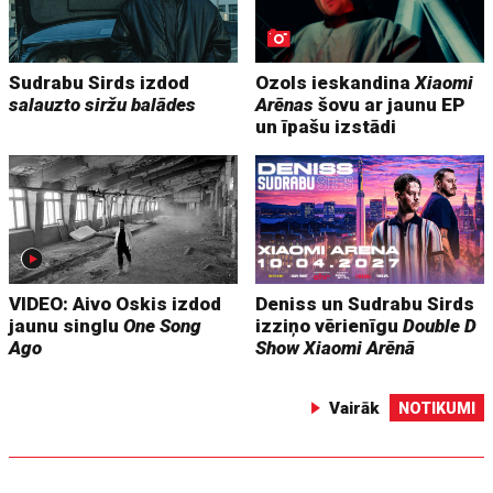
Sudrabu Sirds izdod
Ozols ieskandina
Xiaomi
salauzto siržu balādes
Arēnas
šovu ar jaunu EP
un īpašu izstādi
VIDEO: Aivo Oskis izdod
Deniss un Sudrabu Sirds
jaunu singlu
One Song
izziņo vērienīgu
Double D
Ago
Show
Xiaomi Arēnā
Vairāk
NOTIKUMI