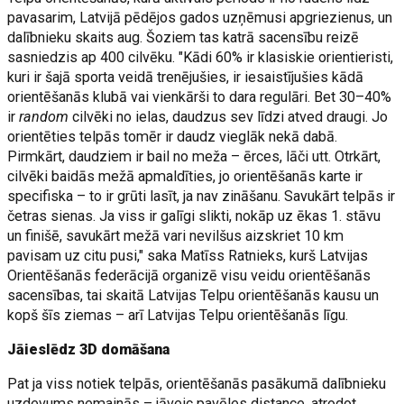
pavasarim, Latvijā pēdējos gados uzņēmusi apgriezienus, un
dalībnieku skaits aug. Šoziem tas katrā sacensību reizē
sasniedzis ap 400 cilvēku. "Kādi 60% ir klasiskie orientieristi,
kuri ir šajā sporta veidā trenējušies, ir iesaistījušies kādā
orientēšanās klubā vai vienkārši to dara regulāri. Bet 30–40%
ir
random
cilvēki no ielas, daudzus sev līdzi atved draugi. Jo
orientēties telpās tomēr ir daudz vieglāk nekā dabā.
Pirmkārt, daudziem ir bail no meža – ērces, lāči utt. Otrkārt,
cilvēki baidās mežā apmaldīties, jo orientēšanās karte ir
specifiska – to ir grūti lasīt, ja nav zināšanu. Savukārt telpās ir
četras sienas. Ja viss ir galīgi slikti, nokāp uz ēkas 1. stāvu
un finišē, savukārt mežā vari nevilšus aizskriet 10 km
pavisam uz citu pusi," saka Matīss Ratnieks, kurš Latvijas
Orientēšanās federācijā organizē visu veidu orientēšanās
sacensības, tai skaitā Latvijas Telpu orientēšanās kausu un
kopš šīs ziemas – arī Latvijas Telpu orientēšanās līgu.
Jāieslēdz 3D domāšana
Pat ja viss notiek telpās, orientēšanās pasākumā dalībnieku
uzdevums nemainās – jāveic pavēles distance, atrodot