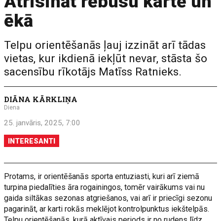
Atrisināt rēbusu kartē un
ēkā
Telpu orientēšanās ļauj izzināt arī tādas
vietas, kur ikdienā iekļūt nevar, stāsta šo
sacensību rīkotājs Matīss Ratnieks.
DIĀNA KĀRKLIŅA
Diena
25. janvāris, 2025, 7:00
INTERESANTI
Protams, ir orientēšanās sporta entuziasti, kuri arī ziemā
turpina piedalīties āra rogainingos, tomēr vairākums vai nu
gaida siltākas sezonas atgriešanos, vai arī ir priecīgi sezonu
pagarināt, ar karti rokās meklējot kontrolpunktus iekštelpās.
Telpu orientēšanās, kurā aktīvais periods ir no rudens līdz