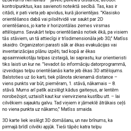
kontrolpunktus, kas savienoti noteiktā secībā. Tas, kas ir
citādi, ir pati vieta jeb apvidus, kurā jāorientējas. "Klasisko
orientēšanos dabā vai pilsētvidē var saukt par 2D
orientēšanos, jo karte ir horizontālas zemes virsmas
attēlojums. Savukārt telpu orientēšanās notiek ēkā, pa visiem
tās stāviem, un tā attiecīgi ir trīsdimensionāla jeb 3D," Matīss
skaidro. Organizatori parasti sāk ar ēkas evakuācijas vai
inventarizācijas plānu izpēti, tad kopā ar ēkas
apsaimniekotāju telpas izstaigā, lai saprastu, kur orientieristi
tiks laisti un kur ne. "Ievadot šo informāciju datorprogrammā,
izveidojas telpu orientēšanās karte jeb ēkas 3D attēlojums.
Balstoties uz šo karti, tiek plānota skrienamā distance –
viens punkts var būt, piemēram, 1. stāvā, nākamais – 8.
stāvā. Mums arī patīk aizslēgt kādus gaiteņus, ar lentēm
norobežojot, uztaisīt kaut kur vienvirziena kustību utt. – lai
cilvēkiem sajauktu galvu. Tad viņiem ir jāmeklē ātrākais ceļš
no viena punkta uz nākamo," Matīss smaida.
3D karte liek ieslēgt 3D domāšanu, un nav brīnums, ka
pirmajā brīdī cilvēki apjūk. Tieši tāpēc katra telpu