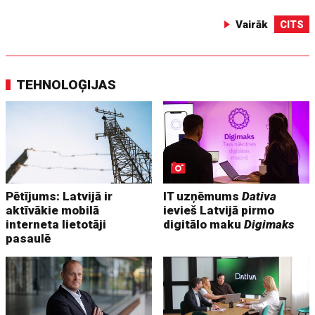
Vairāk
CITS
TEHNOLOĢIJAS
Pētījums: Latvijā ir
IT uzņēmums
Dativa
aktīvākie mobilā
ievieš Latvijā pirmo
interneta lietotāji
digitālo maku
Digimaks
pasaulē