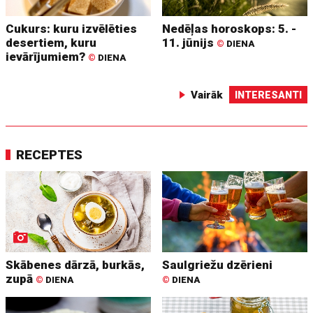
Cukurs: kuru izvēlēties
Nedēļas horoskops: 5. -
desertiem, kuru
11. jūnijs
©
DIENA
ievārījumiem?
©
DIENA
Vairāk
INTERESANTI
RECEPTES
Skābenes dārzā, burkās,
Saulgriežu dzērieni
zupā
©
DIENA
©
DIENA