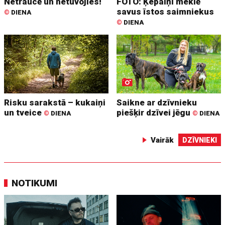
Netraucē un netuvojies!
FOTO: Ķepaiņi meklē
savus īstos saimniekus
©
DIENA
©
DIENA
Risku sarakstā – kukaiņi
Saikne ar dzīvnieku
un tveice
piešķir dzīvei jēgu
©
DIENA
©
DIENA
Vairāk
DZĪVNIEKI
NOTIKUMI