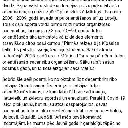
daudz. Šajās valstīs studē un trenējas prāvs pulks latviešu
orientieristu, un daži uzņēmīgi indivīdi, kā Mārtiņš Līsmanis,
2008.–2009. gadā atveda telpu orientēšanos arī uz Latviju.
Tolaik šajā sporta veidā pirmo reizi notika organizētas
sacensības, lai gan jau XX gs. 70.–90. gados telpu
orientēšanās tika izmantota kā izklaides elements
atsevišķos citos pasākumos. "Pirmās reizes bija Ķīpsalas
hallē. Es pats tur skrēju, kad biju students. Sākot strādāt
federācijā, 2015. gadā es no Mārtiņa Līsmaņa pārņēmu telpu
orientēšanās sacensību organizēšanu. Sāku taisīt sešus
posmus gadā, un tā lieta aizgāja," saka Matīss.
Šobrīd šie seši posmi, ko no oktobra līdz decembrim rīko
Latvijas Orientēšanās federācija, ir Latvijas Telpu
orientēšanās kauss, uz kuru labprāt brauc arī igauņu,
lietuviešu un zviedru sportisti un entuziasti. Paralēli, Covid-19
laikā pieklusuši, bet nu jau atkal sasparojušies, savas
sacensības telpās rīko orientēšanās klubi reģionos – Saldū,
Jelgavā, Siguldā, Liepājā. "Arī mēs savā komandā
izdomājām, ka mums pēc Jaunā gada ir garlaicīgi, tāpēc no