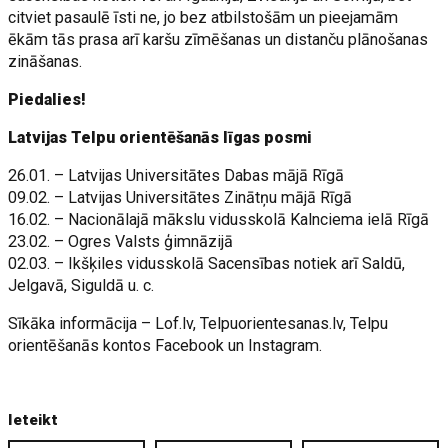
citviet pasaulē īsti ne, jo bez atbilstošām un pieejamām
ēkām tās prasa arī karšu zīmēšanas un distanču plānošanas
zināšanas.
Piedalies!
Latvijas Telpu orientēšanās līgas posmi
26.01. – Latvijas Universitātes Dabas mājā Rīgā
09.02. – Latvijas Universitātes Zinātņu mājā Rīgā
16.02. – Nacionālajā mākslu vidusskolā Kalnciema ielā Rīgā
23.02. – Ogres Valsts ģimnāzijā
02.03. – Ikšķiles vidusskolā Sacensības notiek arī Saldū,
Jelgavā, Siguldā u. c.
Sīkāka informācija – Lof.lv, Telpuorientesanas.lv, Telpu
orientēšanās kontos Facebook un Instagram.
Ieteikt