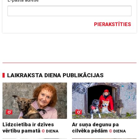
E-pasta adrese
PIERAKSTĪTIES
LAIKRAKSTA DIENA PUBLIKĀCIJAS
Līdzcietība ir dzīves
Ar suņa degunu pa
vērtību pamatā
cilvēka pēdām
©
DIENA
©
DIENA