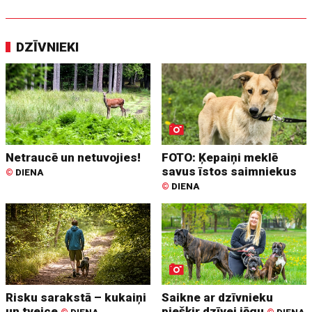
DZĪVNIEKI
Netraucē un netuvojies!
FOTO: Ķepaiņi meklē
savus īstos saimniekus
©
DIENA
©
DIENA
Risku sarakstā – kukaiņi
Saikne ar dzīvnieku
un tveice
piešķir dzīvei jēgu