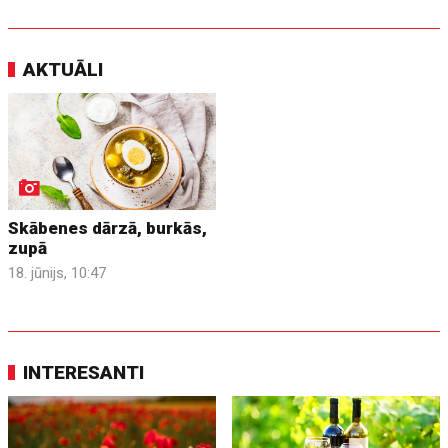
AKTUĀLI
Skābenes dārzā, burkās,
zupā
18. jūnijs, 10:47
INTERESANTI