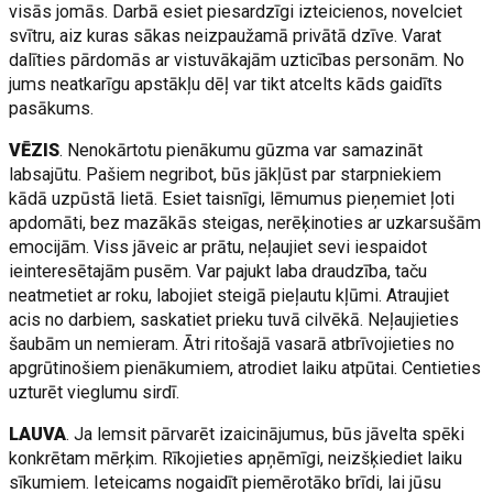
visās jomās. Darbā esiet piesardzīgi izteicienos, novelciet
svītru, aiz kuras sākas neizpaužamā privātā dzīve. Varat
dalīties pārdomās ar vistuvākajām uzticības personām. No
jums neatkarīgu apstākļu dēļ var tikt atcelts kāds gaidīts
pasākums.
VĒZIS
. Nenokārtotu pienākumu gūzma var samazināt
labsajūtu. Pašiem negribot, būs jākļūst par starpniekiem
kādā uzpūstā lietā. Esiet taisnīgi, lēmumus pieņemiet ļoti
apdomāti, bez mazākās steigas, nerēķinoties ar uzkarsušām
emocijām. Viss jāveic ar prātu, neļaujiet sevi iespaidot
ieinteresētajām pusēm. Var pajukt laba draudzība, taču
neatmetiet ar roku, labojiet steigā pieļautu kļūmi. Atraujiet
acis no darbiem, saskatiet prieku tuvā cilvēkā. Neļaujieties
šaubām un nemieram. Ātri ritošajā vasarā atbrīvojieties no
apgrūtinošiem pienākumiem, atrodiet laiku atpūtai. Centieties
uzturēt vieglumu sirdī.
LAUVA
. Ja lemsit pārvarēt izaicinājumus, būs jāvelta spēki
konkrētam mērķim. Rīkojieties apņēmīgi, neizšķiediet laiku
sīkumiem. Ieteicams nogaidīt piemērotāko brīdi, lai jūsu