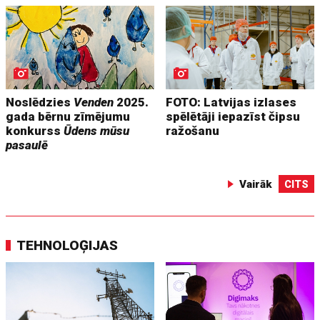
Noslēdzies
Venden
2025.
FOTO: Latvijas izlases
gada bērnu zīmējumu
spēlētāji iepazīst čipsu
konkurss
Ūdens mūsu
ražošanu
pasaulē
Vairāk
CITS
TEHNOLOĢIJAS