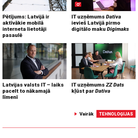
Pētījums: Latvijā ir
IT uzņēmums
Dativa
aktīvākie mobilā
ievieš Latvijā pirmo
interneta lietotāji
digitālo maku
Digimaks
pasaulē
Latvijas valsts IT – laiks
IT uzņēmums
ZZ Dats
pacelt to nākamajā
kļūst par
Dativa
līmenī
Vairāk
TEHNOLOĢIJAS