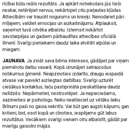
rīcībai būtu reāls rezultāts. Ja apkārt notiekošais jūs tieši
neskar, netērējiet nervus, nekārtojiet citu pieļautas kļūdas.
Attiecībām var traucēt nogurums un kreņķi. Nenodariet pāri
mīļajiem, valdiet emocijas un aizkaitinājumu. Atplauksit,
saņemot tuvā cilvēka atbalstu. Izlemsit nokārtot
savstarpējas un gadiem pārbaudītas attiecības oficiālā
līmenī. Svarīgi pietiekami daudz laika atvēlēt atpūtai un
miegam.
JAUNAVA
. Ja zināt sava bērna intereses, gādājiet par viņam
piemērotu darbu vasarā. Kopā izrunājiet satraucošus
notikumus ģimenē. Neapzinoties izdarīto, draugu iespaidā
atvase var paveikt aizliegtas darbības. Svarīgi uzturēt
ciešākus kontaktus, taču pastiprināta pieskatīšana daudz
nelīdzēs. Nepārmetiet, nestrostējiet. Ja nepieciešams,
sazinieties ar psihologu. Neko neatlieciet uz vēlāku laiku.
Brīnumi paši no gaisa nekritīs. Var būt gan augsti kāpumi, gan
kritieni, bet, esot kopā un cīnoties, iespējams gūt labus
rezultātus. Vecākiem svarīgi vienam otru atbalstīt, gādāt par
mierīgu gaisotni mājās.