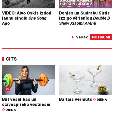
VIDEO: Aivo Oskis izdod
Deniss un Sudrabu Sirds
jaunu singlu
One Song
izziņo vērienīgu
Double D
Ago
Show
Xiaomi Arēnā
Vairāk
NOTIKUMI
CITS
Būt veselības un
Baltais vermuts
©
DIENA
dzīvesprieka vēstnesei
©
DIENA