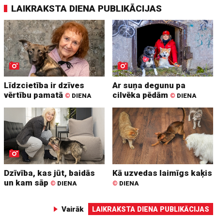
LAIKRAKSTA DIENA PUBLIKĀCIJAS
Līdzcietība ir dzīves
Ar suņa degunu pa
vērtību pamatā
cilvēka pēdām
©
DIENA
©
DIENA
Dzīvība, kas jūt, baidās
Kā uzvedas laimīgs kaķis
un kam sāp
©
DIENA
©
DIENA
Vairāk
LAIKRAKSTA DIENA PUBLIKĀCIJAS