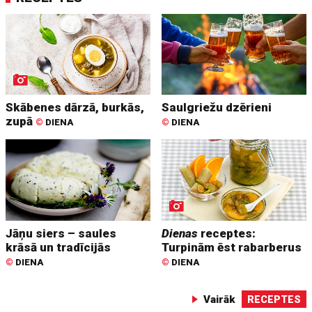
Skābenes dārzā, burkās,
Saulgriežu dzērieni
zupā
©
DIENA
©
DIENA
Jāņu siers – saules
Dienas
receptes:
krāsā un tradīcijās
Turpinām ēst rabarberus
©
DIENA
©
DIENA
Vairāk
RECEPTES