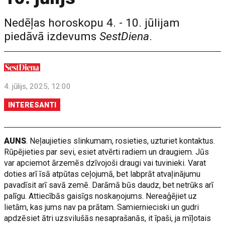
Nedēļas horoskopu 4. - 10. jūlijam
piedāvā izdevums
SestDiena
.
4. jūlijs, 2025, 12:00
INTERESANTI
AUNS
. Neļaujieties slinkumam, rosieties, uzturiet kontaktus.
Rūpējieties par sevi, esiet atvērti radiem un draugiem. Jūs
var apciemot ārzemēs dzīvojoši draugi vai tuvinieki. Varat
doties arī īsā atpūtas ceļojumā, bet labprāt atvaļinājumu
pavadīsit arī savā zemē. Darāmā būs daudz, bet netrūks arī
palīgu. Attiecībās gaisīgs noskaņojums. Nereaģējiet uz
lietām, kas jums nav pa prātam. Samiernieciski un gudri
apdzēsiet ātri uzsvilušās nesaprašanās, it īpaši, ja mīļotais