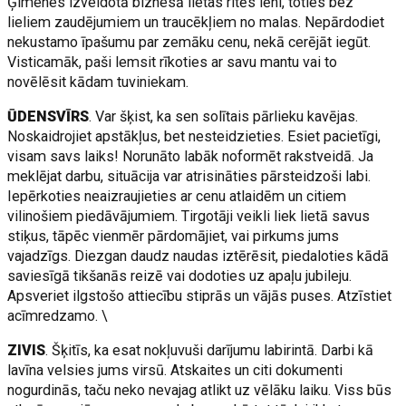
Ģimenes izveidotā biznesā lietas ritēs lēni, toties bez
lieliem zaudējumiem un traucēkļiem no malas. Nepārdodiet
nekustamo īpašumu par zemāku cenu, nekā cerējāt iegūt.
Visticamāk, paši lemsit rīkoties ar savu mantu vai to
novēlēsit kādam tuviniekam.
ŪDENSVĪRS
. Var šķist, ka sen solītais pārlieku kavējas.
Noskaidrojiet apstākļus, bet nesteidzieties. Esiet pacietīgi,
visam savs laiks! Norunāto labāk noformēt rakstveidā. Ja
meklējat darbu, situācija var atrisināties pārsteidzoši labi.
Iepērkoties neaizraujieties ar cenu atlaidēm un citiem
vilinošiem piedāvājumiem. Tirgotāji veikli liek lietā savus
stiķus, tāpēc vienmēr pārdomājiet, vai pirkums jums
vajadzīgs. Diezgan daudz naudas iztērēsit, piedaloties kādā
saviesīgā tikšanās reizē vai dodoties uz apaļu jubileju.
Apsveriet ilgstošo attiecību stiprās un vājās puses. Atzīstiet
acīmredzamo. \
ZIVIS
. Šķitīs, ka esat nokļuvuši darījumu labirintā. Darbi kā
lavīna velsies jums virsū. Atskaites un citi dokumenti
nogurdinās, taču neko nevajag atlikt uz vēlāku laiku. Viss būs