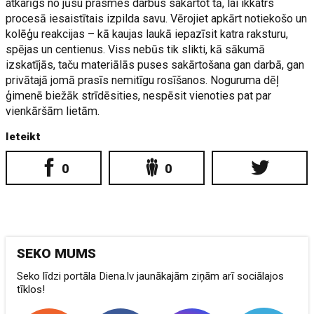
atkarīgs no jūsu prasmes darbus sakārtot tā, lai ikkatrs
procesā iesaistītais izpilda savu. Vērojiet apkārt notiekošo un
kolēģu reakcijas – kā kaujas laukā iepazīsit katra raksturu,
spējas un centienus. Viss nebūs tik slikti, kā sākumā
izskatījās, taču materiālās puses sakārtošana gan darbā, gan
privātajā jomā prasīs nemitīgu rosīšanos. Noguruma dēļ
ģimenē biežāk strīdēsities, nespēsit vienoties pat par
vienkāršām lietām.
Ieteikt
0
0
SEKO MUMS
Seko līdzi portāla Diena.lv jaunākajām ziņām arī sociālajos
tīklos!