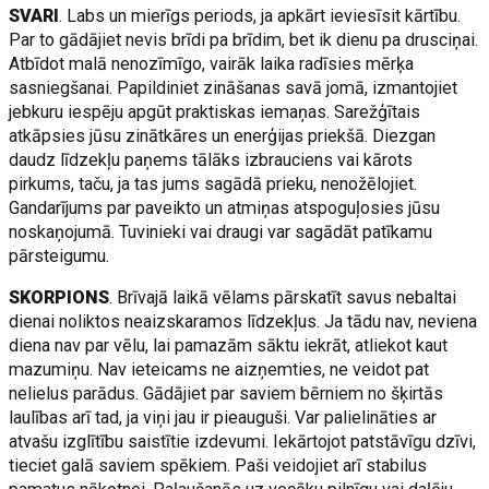
SVARI
. Labs un mierīgs periods, ja apkārt ieviesīsit kārtību.
Par to gādājiet nevis brīdi pa brīdim, bet ik dienu pa drusciņai.
Atbīdot malā nenozīmīgo, vairāk laika radīsies mērķa
sasniegšanai. Papildiniet zināšanas savā jomā, izmantojiet
jebkuru iespēju apgūt praktiskas iemaņas. Sarežģītais
atkāpsies jūsu zinātkāres un enerģijas priekšā. Diezgan
daudz līdzekļu paņems tālāks izbrauciens vai kārots
pirkums, taču, ja tas jums sagādā prieku, nenožēlojiet.
Gandarījums par paveikto un atmiņas atspoguļosies jūsu
noskaņojumā. Tuvinieki vai draugi var sagādāt patīkamu
pārsteigumu.
SKORPIONS
. Brīvajā laikā vēlams pārskatīt savus nebaltai
dienai noliktos neaizskaramos līdzekļus. Ja tādu nav, neviena
diena nav par vēlu, lai pamazām sāktu iekrāt, atliekot kaut
mazumiņu. Nav ieteicams ne aizņemties, ne veidot pat
nelielus parādus. Gādājiet par saviem bērniem no šķirtās
laulības arī tad, ja viņi jau ir pieauguši. Var palielināties ar
atvašu izglītību saistītie izdevumi. Iekārtojot patstāvīgu dzīvi,
tieciet galā saviem spēkiem. Paši veidojiet arī stabilus