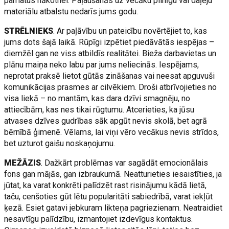
pamatus nākotnei. Paļaušanās uz vecāku pilnīgu vai daļēju
materiālu atbalstu nedarīs jums godu.
STRĒLNIEKS
. Ar paļāvību un pateicību novērtējiet to, kas
jums dots šajā laikā. Rūpīgi izpētiet piedāvātās iespējas –
diemžēl gan ne viss atbildīs realitātei. Bieža darbavietas un
plānu maiņa neko labu par jums neliecinās. Iespējams,
neprotat praksē lietot gūtās zināšanas vai neesat apguvuši
komunikācijas prasmes ar cilvēkiem. Droši atbrīvojieties no
visa liekā – no mantām, kas dara dzīvi smagnēju, no
attiecībām, kas nes tikai rūgtumu. Atcerieties, ka jūsu
atvases dzīves gudrības sāk apgūt nevis skolā, bet agrā
bērnībā ģimenē. Vēlams, lai viņi vēro vecākus nevis strīdos,
bet uzturot gaišu noskaņojumu.
MEŽĀZIS
. Dažkārt problēmas var sagādāt emocionālais
fons gan mājās, gan izbraukumā. Neatturieties iesaistīties, ja
jūtat, ka varat konkrēti palīdzēt rast risinājumu kādā lietā,
taču, cenšoties gūt lētu popularitāti sabiedrībā, varat iekļūt
ķezā. Esiet gatavi jebkuram likteņa pagriezienam. Neatraidiet
nesavtīgu palīdzību, izmantojiet izdevīgus kontaktus.