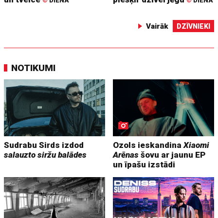
©
DIENA
©
DIENA
Vairāk
DZĪVNIEKI
NOTIKUMI
Sudrabu Sirds izdod
Ozols ieskandina
Xiaomi
salauzto siržu balādes
Arēnas
šovu ar jaunu EP
un īpašu izstādi