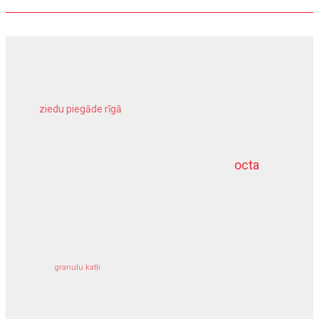
ziedu piegāde rīgā
meliorācijas darbi
octa
dziļurbums
kravu apdrošināšana
granulu katli
siltumsūknis