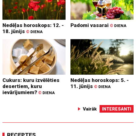
Nedēļas horoskops: 12. -
Padomi vasarai
©
DIENA
18. jūnijs
©
DIENA
Cukurs: kuru izvēlēties
Nedēļas horoskops: 5. -
desertiem, kuru
11. jūnijs
©
DIENA
ievārījumiem?
©
DIENA
Vairāk
INTERESANTI
RECEPTES