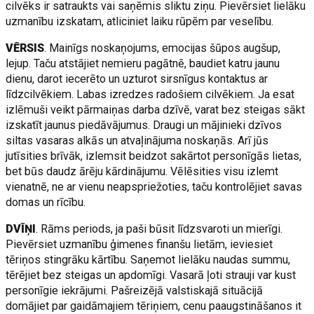
cilvēks ir satraukts vai saņēmis sliktu ziņu. Pievērsiet lielāku
uzmanību izskatam, atliciniet laiku rūpēm par veselību.
VĒRSIS
. Mainīgs noskaņojums, emocijas šūpos augšup,
lejup. Taču atstājiet nemieru pagātnē, baudiet katru jaunu
dienu, darot iecerēto un uzturot sirsnīgus kontaktus ar
līdzcilvēkiem. Labas izredzes radošiem cilvēkiem. Ja esat
izlēmuši veikt pārmaiņas darba dzīvē, varat bez steigas sākt
izskatīt jaunus piedāvājumus. Draugi un mājinieki dzīvos
siltas vasaras alkās un atvaļinājuma noskaņās. Arī jūs
jutīsities brīvāk, izlemsit beidzot sakārtot personīgās lietas,
bet būs daudz ārēju kārdinājumu. Vēlēsities visu izlemt
vienatnē, ne ar vienu neapspriežoties, taču kontrolējiet savas
domas un rīcību.
DVĪŅI
. Rāms periods, ja paši būsit līdzsvaroti un mierīgi.
Pievērsiet uzmanību ģimenes finanšu lietām, ieviesiet
tēriņos stingrāku kārtību. Saņemot lielāku naudas summu,
tērējiet bez steigas un apdomīgi. Vasarā ļoti strauji var kust
personīgie iekrājumi. Pašreizējā valstiskajā situācijā
domājiet par gaidāmajiem tēriņiem, cenu paaugstināšanos it