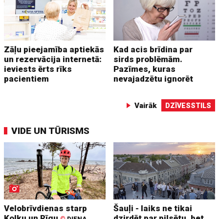
Zāļu pieejamība aptiekās
Kad acis brīdina par
un rezervācija internetā:
sirds problēmām.
ieviests ērts rīks
Pazīmes, kuras
pacientiem
nevajadzētu ignorēt
Vairāk
DZĪVESSTILS
VIDE UN TŪRISMS
Velobrīvdienas starp
Šauļi - laiks ne tikai
Kolku un Rīgu
dzirdēt par pilsētu, bet
©
DIENA