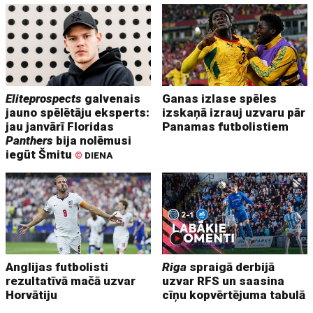
Eliteprospects
galvenais
Ganas izlase spēles
jauno spēlētāju eksperts:
izskaņā izrauj uzvaru pār
jau janvārī Floridas
Panamas futbolistiem
Panthers
bija nolēmusi
iegūt Šmitu
©
DIENA
Anglijas futbolisti
Riga
spraigā derbijā
rezultatīvā mačā uzvar
uzvar RFS un saasina
Horvātiju
cīņu kopvērtējuma tabulā