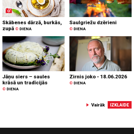
Skābenes dārzā, burkās,
Saulgriežu dzērieni
zupā
©
DIENA
©
DIENA
Jāņu siers – saules
Zirnis joko - 18.06.2026
krāsā un tradīcijās
©
DIENA
©
DIENA
Vairāk
IZKLAIDE