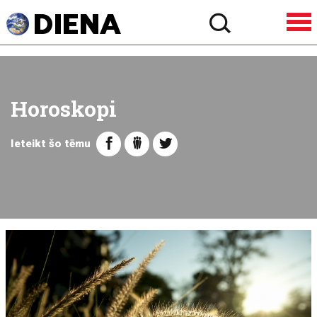
Horoskopi
Ieteikt šo tēmu