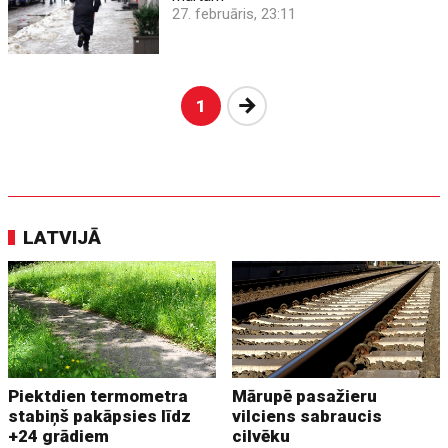
27. februāris, 23:11
Nākošā
1
LATVIJĀ
Piektdien termometra
Mārupē pasažieru
stabiņš pakāpsies līdz
vilciens sabraucis
+24 grādiem
cilvēku