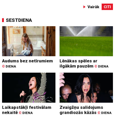
Vairāk
CITI
SESTDIENA
Audums bez netīrumiem
Lēnākas spēles ar
ilgākām pauzēm
©
DIENA
©
DIENA
Laikapstākļi festivālam
Zvaigžņu salidojums
nekaitē
grandiozās kāzās
©
DIENA
©
DIENA