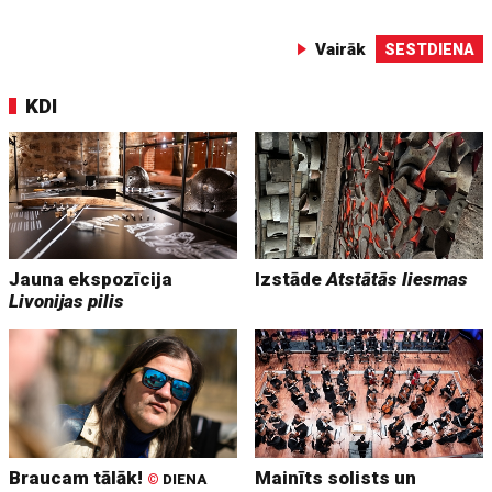
Vairāk
SESTDIENA
KDI
Jauna ekspozīcija
Izstāde
Atstātās liesmas
Livonijas pilis
Braucam tālāk!
Mainīts solists un
©
DIENA