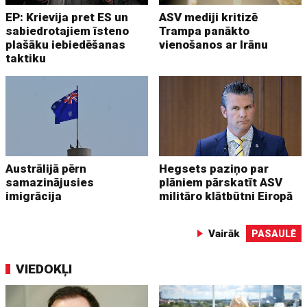
EP: Krievija pret ES un
ASV mediji kritizē
sabiedrotajiem īsteno
Trampa panākto
plašāku iebiedēšanas
vienošanos ar Irānu
taktiku
Austrālijā pērn
Hegsets paziņo par
samazinājusies
plāniem pārskatīt ASV
imigrācija
militāro klātbūtni Eiropā
Vairāk
PASAULĒ
VIEDOKĻI