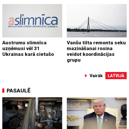
Austrumu slimnīca
Vanšu tilta remonta seku
uzņēmusi vēl 31
mazināšanai rosina
Ukrainas karā cietušo
veidot koordinācijas
grupu
Vairāk
LATVIJĀ
PASAULĒ