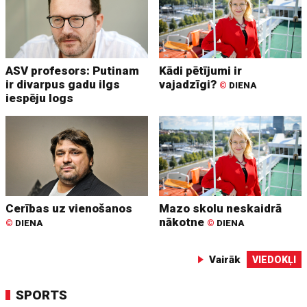
ASV profesors: Putinam
Kādi pētījumi ir
ir divarpus gadu ilgs
vajadzīgi?
©
DIENA
iespēju logs
Cerības uz vienošanos
Mazo skolu neskaidrā
nākotne
©
DIENA
©
DIENA
Vairāk
VIEDOKĻI
SPORTS