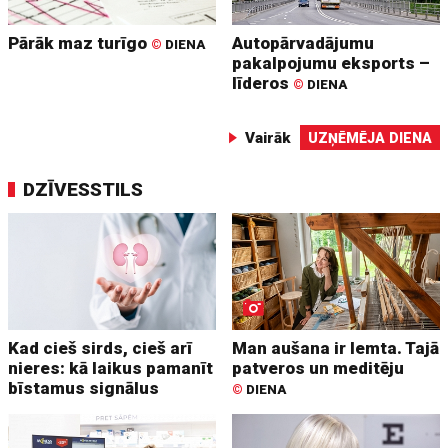
Pārāk maz turīgo
Autopārvadājumu
©
DIENA
pakalpojumu eksports –
līderos
©
DIENA
Vairāk
UZŅĒMĒJA DIENA
DZĪVESSTILS
Kad cieš sirds, cieš arī
Man aušana ir lemta. Tajā
nieres: kā laikus pamanīt
patveros un meditēju
bīstamus signālus
©
DIENA