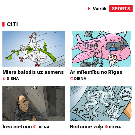
Vairāk
SPORTS
CITI
Miera balodis uz asmens
Ar mīlestību no Rīgas
©
DIENA
©
DIENA
Īres cietumi
Bīstamie zaķi
©
DIENA
©
DIENA