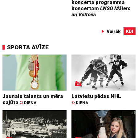
koncerta programma
koncertam
LNSO Mālers
un Voltons
Vairāk
KDI
SPORTA AVĪZE
Jaunais talants un mēra
Latviešu pēdas NHL
sajūta
©
DIENA
©
DIENA