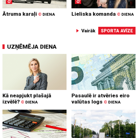
Ātruma karaļi
Lieliska komanda
©
DIENA
©
DIENA
Vairāk
SPORTA AVĪZE
UZŅĒMĒJA DIENA
Kā neapjukt plašajā
Pasaulē ir atvēries eiro
izvēlē?
valūtas logs
©
DIENA
©
DIENA