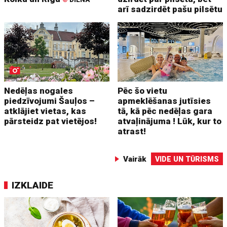
arī sadzirdēt pašu pilsētu
Nedēļas nogales
Pēc šo vietu
piedzīvojumi Šauļos –
apmeklēšanas jutīsies
atklājiet vietas, kas
tā, kā pēc nedēļas gara
pārsteidz pat vietējos!
atvaļinājuma ! Lūk, kur to
atrast!
Vairāk
VIDE UN TŪRISMS
IZKLAIDE