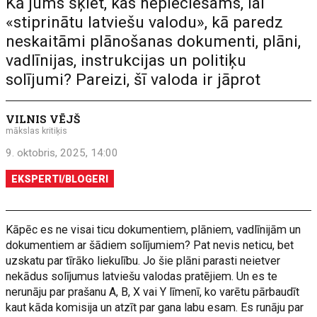
Kā jums šķiet, kas nepieciešams, lai
«stiprinātu latviešu valodu», kā paredz
neskaitāmi plānošanas dokumenti, plāni,
vadlīnijas, instrukcijas un politiķu
solījumi? Pareizi, šī valoda ir jāprot
VILNIS VĒJŠ
mākslas kritiķis
9. oktobris, 2025, 14:00
EKSPERTI/BLOGERI
Kāpēc es ne visai ticu dokumentiem, plāniem, vadlīnijām un
dokumentiem ar šādiem solījumiem? Pat nevis neticu, bet
uzskatu par tīrāko liekulību. Jo šie plāni parasti neietver
nekādus solījumus latviešu valodas pratējiem. Un es te
nerunāju par prašanu A, B, X vai Y līmenī, ko varētu pārbaudīt
kaut kāda komisija un atzīt par gana labu esam. Es runāju par