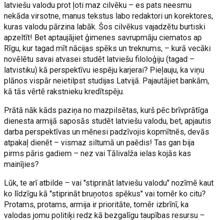
latviešu valodu prot ļoti maz cilvēku – es pats neesmu
nekāda virsotne, manus tekstus labo redaktori un korektores,
kuras valodu pārzina labāk. Šos cilvēkus vajadzētu burtiski
apzeltīt! Bet aptaujājiet ģimenes savrupmāju ciematos ap
Rīgu, kur tagad mīt nācijas spēks un treknums, – kurā vecāki
novēlētu savai atvasei studēt latviešu filoloģiju (tagad –
latvistiku) kā perspektīvu iespēju karjerai? Pieļauju, ka viņu
plānos vispār neietilpst studijas Latvijā. Pajautājiet bankām,
kā tās vērtē rakstnieku kredītspēju.
Prātā nāk kāds paziņa no mazpilsētas, kurš pēc brīvprātīga
dienesta armijā saposās studēt latviešu valodu, bet, apjautis
darba perspektīvas un mēnesi padzīvojis kopmītnēs, devās
atpakaļ dienēt – vismaz siltumā un paēdis! Tas gan bija
pirms pāris gadiem – nez vai Tālivalža ielas kojās kas
mainījies?
Lūk, te arī atbilde – vai "stiprināt latviešu valodu" nozīmē kaut
ko līdzīgu kā "stiprināt bruņotos spēkus" vai tomēr ko citu?
Protams, protams, armija ir prioritāte, tomēr izbrīnī, ka
valodas jomu politiķi redz kā bezgalīgu taupības resursu –