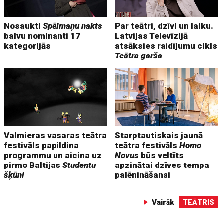
Nosaukti
Spēlmaņu nakts
Par teātri, dzīvi un laiku.
balvu nominanti 17
Latvijas Televīzijā
kategorijās
atsāksies raidījumu cikls
Teātra garša
Valmieras vasaras teātra
Starptautiskais jaunā
festivāls papildina
teātra festivāls
Homo
programmu un aicina uz
Novus
būs veltīts
pirmo Baltijas
Studentu
apzinātai dzīves tempa
šķūni
palēnināšanai
Vairāk
TEĀTRIS