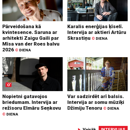
Pārveidošana kā
Karalis enerģijas ķīselī.
kvintesence. Saruna ar
Intervija ar aktieri Artūru
arhitekti Zaigu Gaili par
Skrastiņu
©
DIENA
Mīsa van der Roes balvu
2026
©
DIENA
Nopietni gatavojos
Var sadzirdēt arī balsis.
briedumam. Intervija ar
Intervija ar somu mūziķi
režisoru Elmāru Seņkovu
Džimiju Tenoru
©
DIENA
©
DIENA
Vairāk
INTERVIJAS