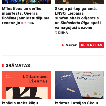
Mīlestības un cerību
Skaņa pārtop gaismā.
manifests. Operas
LNSO, Liepājas
Bohēma
jauniestudējuma
simfoniskais orķestris
recenzija
un
Sinfonietta Rīga
spoži
©
DIENA
vainagojuši sezonu
©
DIENA
Vairāk
RECENZIJAS
GRĀMATAS
Iznācis meksikāņu
Izdotas Latvijas Skolu