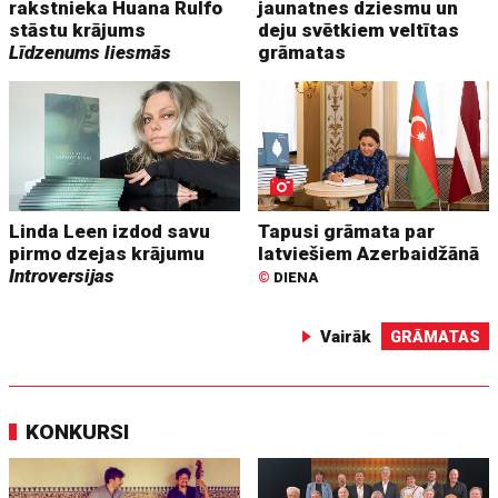
rakstnieka Huana Rulfo
jaunatnes dziesmu un
stāstu krājums
deju svētkiem veltītas
Līdzenums liesmās
grāmatas
Linda Leen izdod savu
Tapusi grāmata par
pirmo dzejas krājumu
latviešiem Azerbaidžānā
Introversijas
©
DIENA
Vairāk
GRĀMATAS
KONKURSI