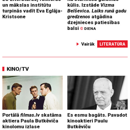
un mākslas institūtu
kūlis. Izstāde
Vizma
turpinās vadīt Eva Eglāja-
Belševica. Laiks runā gadu
Kristsone
gredzenos
atgādina
dzejnieces patiesības
balsi
©
DIENA
Vairāk
LITERATŪRA
KINO/TV
Portālā
filmas.lv
skatāma
Es esmu bagāts. Pavadot
aktiera Paula Butkēviča
kinoaktieri Paulu
kinolomu izlase
Butkēviču