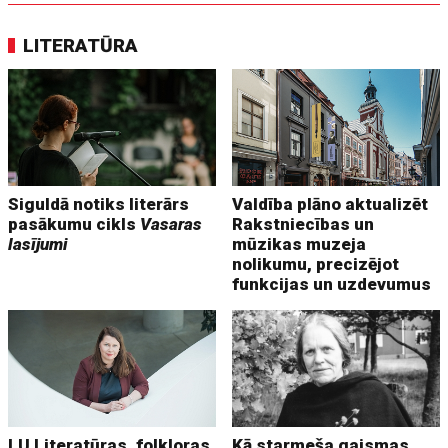
LITERATŪRA
Siguldā notiks literārs
Valdība plāno aktualizēt
pasākumu cikls
Vasaras
Rakstniecības un
lasījumi
mūzikas muzeja
nolikumu, precizējot
funkcijas un uzdevumus
LU Literatūras, folkloras
Kā starmeša gaismas