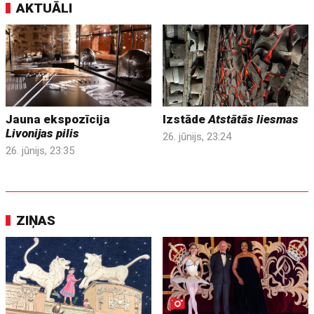
AKTUĀLI
Jauna ekspozīcija
Izstāde
Atstātās liesmas
Livonijas pilis
26. jūnijs, 23:24
26. jūnijs, 23:35
ZIŅAS