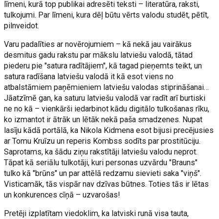
līmeni, kurā top publikai adresēti teksti – literatūra, raksti,
tulkojumi. Par līmeni, kura dēļ būtu vērts valodu studēt, pētīt,
pilnveidot.
Varu padalīties ar novērojumiem – kā nekā jau vairākus
desmitus gadu rakstu par mākslu latviešu valodā, tātad
piederu pie "satura radītājiem", kā tagad pieņemts teikt, un
satura radīšana latviešu valodā it kā esot viens no
atbalstāmiem paņēmieniem latviešu valodas stiprināšanai…
Jāatzīmē gan, ka saturu latviešu valodā var radīt arī burtiski
ne no kā – vienkārši iedarbinot kādu digitālo tulkošanas rīku,
ko izmantot ir ātrāk un lētāk nekā paša smadzenes. Nupat
lasīju kādā portālā, ka Nikola Kidmena esot bijusi precējusies
ar Tomu Kruīzu un reperis Kombss sodīts par prostitūciju.
Saprotams, ka šādu ziņu rakstītāji latviešu valodu neprot.
Tāpat kā seriālu tulkotāji, kuri personas uzvārdu "Brauns"
tulko kā "brūns" un par attēlā redzamu sievieti saka "viņš".
Visticamāk, tās vispār nav dzīvas būtnes. Toties tās ir lētas
un konkurences cīņā – uzvarošas!
Pretēji izplatītam viedoklim, ka latviski runā visa tauta,