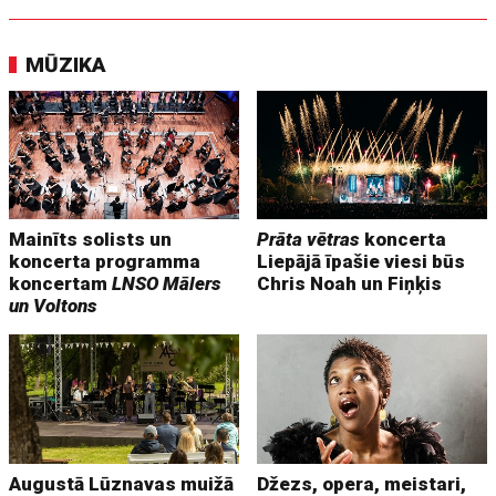
MŪZIKA
Mainīts solists un
Prāta vētras
koncerta
koncerta programma
Liepājā īpašie viesi būs
koncertam
LNSO Mālers
Chris Noah un Fiņķis
un Voltons
Augustā Lūznavas muižā
Džezs, opera, meistari,