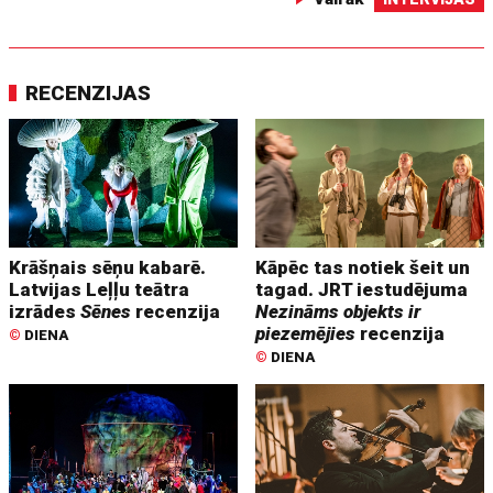
RECENZIJAS
Krāšņais sēņu kabarē.
Kāpēc tas notiek šeit un
Latvijas Leļļu teātra
tagad. JRT iestudējuma
izrādes
Sēnes
recenzija
Nezināms objekts ir
piezemējies
recenzija
©
DIENA
©
DIENA