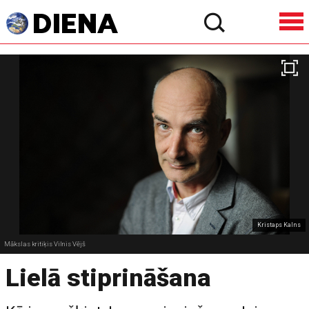
Kristaps Kalns
Mākslas kritiķis Vilnis Vējš
Lielā stiprināšana