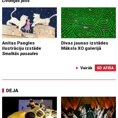
Livonijas pilis
Anitas Paegles
Divas jaunas izstādes
ilustrāciju izstāde
Māksla XO galerijā
Smalkās pasaules
Vairāk
KD AFIŠA
DEJA