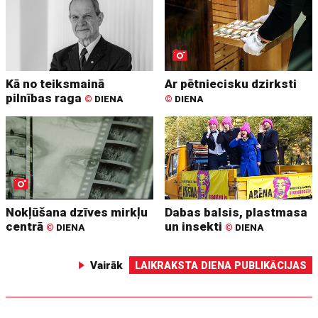
Kā no teiksmainā
Ar pētniecisku dzirksti
pilnības raga
©
DIENA
©
DIENA
Nokļūšana dzīves mirkļu
Dabas balsis, plastmasa
centrā
un insekti
©
DIENA
©
DIENA
Vairāk
LAIKRAKSTA DIENA PUBLIKĀCIJAS