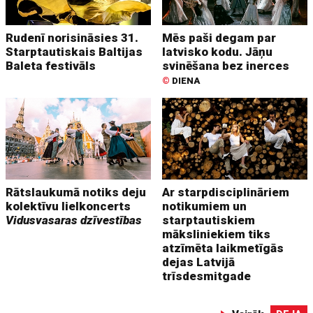
Rudenī norisināsies 31.
Mēs paši degam par
Starptautiskais Baltijas
latvisko kodu. Jāņu
Baleta festivāls
svinēšana bez inerces
©
DIENA
Rātslaukumā notiks deju
Ar starpdisciplināriem
kolektīvu lielkoncerts
notikumiem un
Vidusvasaras dzīvestības
starptautiskiem
māksliniekiem tiks
atzīmēta laikmetīgās
dejas Latvijā
trīsdesmitgade