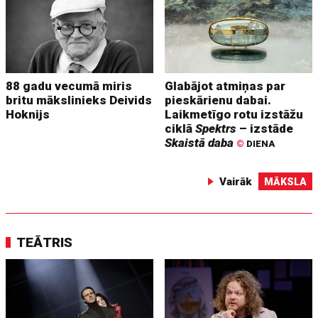
88 gadu vecumā miris
Glabājot atmiņas par
britu mākslinieks Deivids
pieskārienu dabai.
Hoknijs
Laikmetīgo rotu izstāžu
ciklā
Spektrs
– izstāde
Skaistā daba
©
DIENA
Vairāk
MĀKSLA
TEĀTRIS