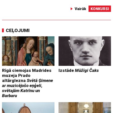
Vairāk
KONKURSI
CEĻOJUMI
Rīgā ciemojas Madrides
Izstāde
Mūžīgi Čaks
muzeja Prado
altārglezna
Svētā Ģimene
ar muzicējošo eņģeli,
svētajām Katrīnu un
Barbaru