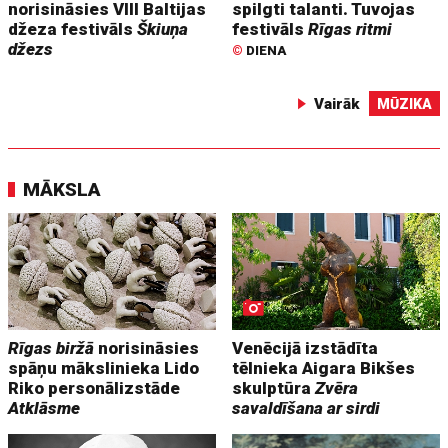
norisināsies VIII Baltijas
spilgti talanti. Tuvojas
džeza festivāls
Škiuņa
festivāls
Rīgas ritmi
džezs
©
DIENA
Vairāk
MŪZIKA
MĀKSLA
Rīgas biržā
norisināsies
Venēcijā izstādīta
spāņu mākslinieka Lido
tēlnieka Aigara Bikšes
Riko personālizstāde
skulptūra
Zvēra
Atklāsme
savaldīšana ar sirdi