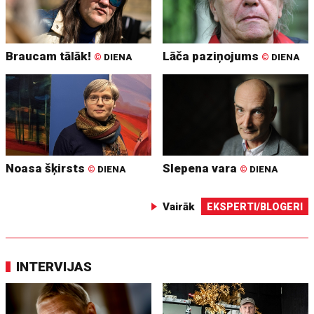
Braucam tālāk!
Lāča paziņojums
©
DIENA
©
DIENA
Noasa šķirsts
Slepena vara
©
DIENA
©
DIENA
Vairāk
EKSPERTI/BLOGERI
INTERVIJAS