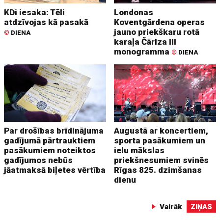
KDi iesaka: Tēli
Londonas
atdzīvojas kā pasakā
Koventgārdena operas
jauno priekškaru rotā
©
DIENA
karaļa Čārlza III
monogramma
©
DIENA
Par drošības brīdinājuma
Augustā ar koncertiem,
gadījumā pārtrauktiem
sporta pasākumiem un
pasākumiem noteiktos
ielu mākslas
gadījumos nebūs
priekšnesumiem svinēs
jāatmaksā biļetes vērtība
Rīgas 825. dzimšanas
dienu
Vairāk
ZIŅAS