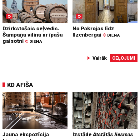
Dzirkstošais ceļvedis.
No Pakrojas līdz
Šampaņa vilina ar īpašu
Ilzenbergai
©
DIENA
gaisotni
©
DIENA
Vairāk
CEĻOJUMI
KD AFIŠA
Jauna ekspozīcija
Izstāde
Atstātās liesmas