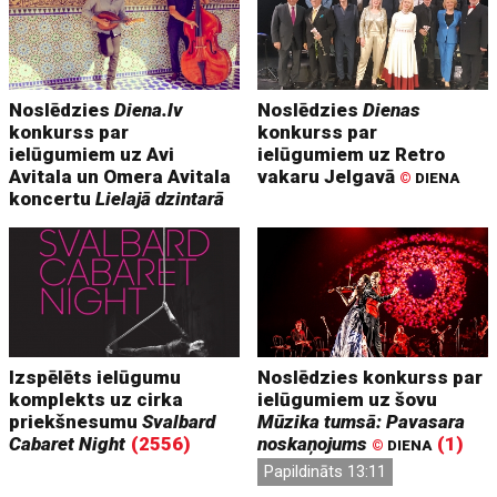
Noslēdzies
Diena.lv
Noslēdzies
Dienas
konkurss par
konkurss par
ielūgumiem uz Avi
ielūgumiem uz Retro
Avitala un Omera Avitala
vakaru Jelgavā
©
DIENA
koncertu
Lielajā dzintarā
Izspēlēts ielūgumu
Noslēdzies konkurss par
komplekts uz cirka
ielūgumiem uz šovu
priekšnesumu
Svalbard
Mūzika tumsā: Pavasara
Cabaret Night
(2556)
noskaņojums
(1)
©
DIENA
Papildināts 13:11