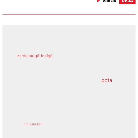
Vairāk
DEJA
ziedu piegāde rīgā
meliorācijas darbi
octa
dziļurbums
kravu apdrošināšana
granulu katli
siltumsūknis