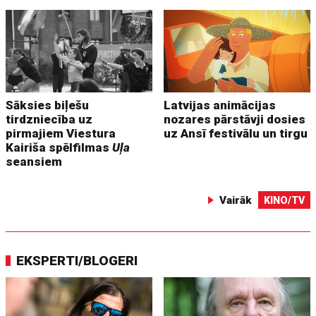
Sāksies biļešu
Latvijas animācijas
tirdzniecība uz
nozares pārstāvji dosies
pirmajiem Viestura
uz Ansī festivālu un tirgu
Kairiša spēlfilmas
Uļa
seansiem
Vairāk
KINO/TV
EKSPERTI/BLOGERI