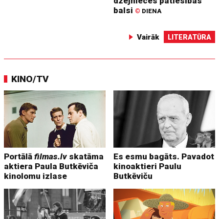
dzejnieces patiesības
balsi
©
DIENA
Vairāk
LITERATŪRA
KINO/TV
Portālā
filmas.lv
skatāma
Es esmu bagāts. Pavadot
aktiera Paula Butkēviča
kinoaktieri Paulu
kinolomu izlase
Butkēviču