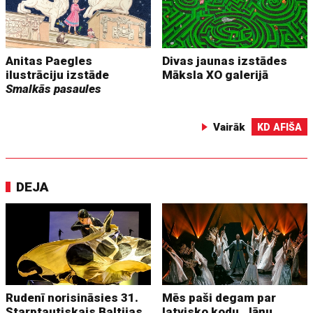
Anitas Paegles
Divas jaunas izstādes
ilustrāciju izstāde
Māksla XO galerijā
Smalkās pasaules
Vairāk
KD AFIŠA
DEJA
Rudenī norisināsies 31.
Mēs paši degam par
Starptautiskais Baltijas
latvisko kodu. Jāņu