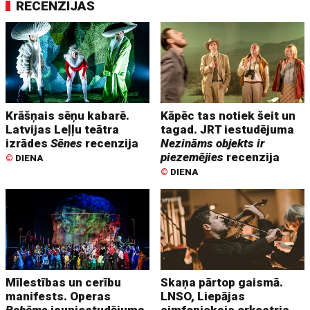
RECENZIJAS
Krāšņais sēņu kabarē.
Kāpēc tas notiek šeit un
Latvijas Leļļu teātra
tagad. JRT iestudējuma
izrādes
Sēnes
recenzija
Nezināms objekts ir
piezemējies
recenzija
©
DIENA
©
DIENA
Mīlestības un cerību
Skaņa pārtop gaismā.
manifests. Operas
LNSO, Liepājas