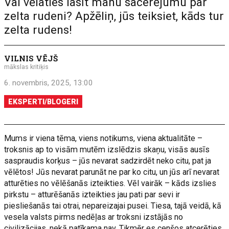
Vai vēlaties lasīt manu sacerējumu par
zelta rudeni? Apžēliņ, jūs teiksiet, kāds tur
zelta rudens!
VILNIS VĒJŠ
mākslas kritiķis
6. novembris, 2025, 13:00
EKSPERTI/BLOGERI
Mums ir viena tēma, viens notikums, viena aktualitāte –
troksnis ap to visām mutēm izslēdzis skaņu, visās ausīs
saspraudis korķus – jūs nevarat sadzirdēt neko citu, pat ja
vēlētos! Jūs nevarat parunāt ne par ko citu, un jūs arī nevarat
atturēties no vēlēšanās izteikties. Vēl vairāk – kāds izslies
pirkstu – atturēšanās izteikties jau pati par sevi ir
piesliešanās tai otrai, nepareizajai pusei. Tiesa, tajā veidā, kā
vesela valsts pirms nedēļas ar troksni izstājās no
civilizācijas, nekā patīkama nav. Tikmēr es cenšos atcerēties,