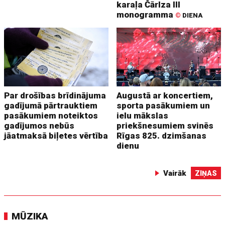
karaļa Čārlza III
monogramma
©
DIENA
Par drošības brīdinājuma
Augustā ar koncertiem,
gadījumā pārtrauktiem
sporta pasākumiem un
pasākumiem noteiktos
ielu mākslas
gadījumos nebūs
priekšnesumiem svinēs
jāatmaksā biļetes vērtība
Rīgas 825. dzimšanas
dienu
Vairāk
ZIŅAS
MŪZIKA