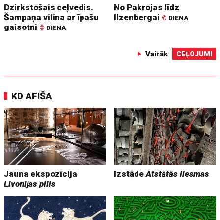
Dzirkstošais ceļvedis.
No Pakrojas līdz
Šampaņa vilina ar īpašu
Ilzenbergai
©
DIENA
gaisotni
©
DIENA
Vairāk
CEĻOJUMI
KD AFIŠA
Jauna ekspozīcija
Izstāde
Atstātās liesmas
Livonijas pilis