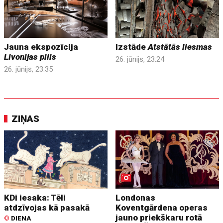
Jauna ekspozīcija
Izstāde
Atstātās liesmas
Livonijas pilis
26. jūnijs, 23:24
26. jūnijs, 23:35
ZIŅAS
KDi iesaka: Tēli
Londonas
atdzīvojas kā pasakā
Koventgārdena operas
jauno priekškaru rotā
©
DIENA