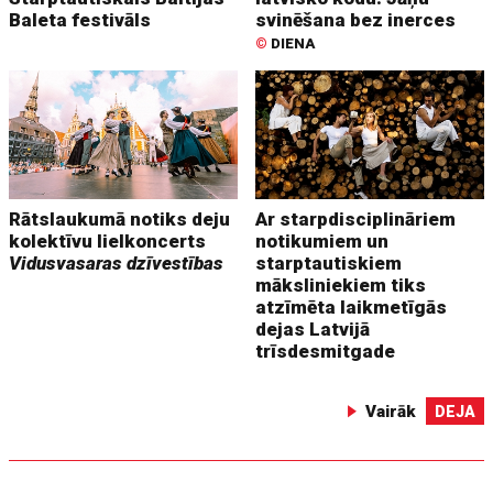
Baleta festivāls
svinēšana bez inerces
©
DIENA
Rātslaukumā notiks deju
Ar starpdisciplināriem
kolektīvu lielkoncerts
notikumiem un
Vidusvasaras dzīvestības
starptautiskiem
māksliniekiem tiks
atzīmēta laikmetīgās
dejas Latvijā
trīsdesmitgade
Vairāk
DEJA