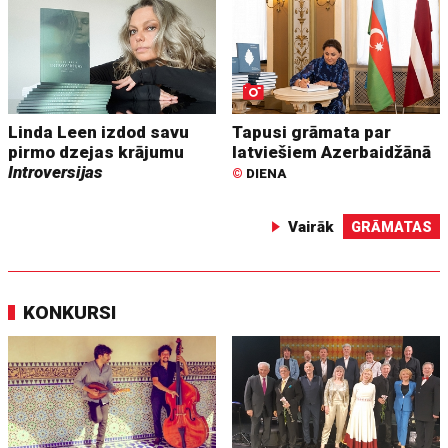
Linda Leen izdod savu
Tapusi grāmata par
pirmo dzejas krājumu
latviešiem Azerbaidžānā
Introversijas
©
DIENA
Vairāk
GRĀMATAS
KONKURSI