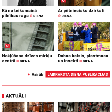
Kā no teiksmainā
Ar pētniecisku dzirksti
pilnības raga
©
DIENA
©
DIENA
Nokļūšana dzīves mirkļu
Dabas balsis, plastmasa
centrā
un insekti
©
DIENA
©
DIENA
Vairāk
LAIKRAKSTA DIENA PUBLIKĀCIJAS
AKTUĀLI