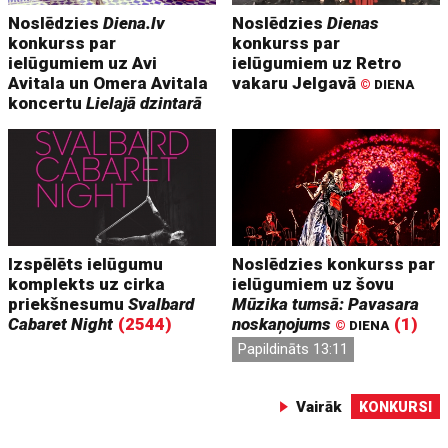
Noslēdzies
Diena.lv
Noslēdzies
Dienas
konkurss par
konkurss par
ielūgumiem uz Avi
ielūgumiem uz Retro
Avitala un Omera Avitala
vakaru Jelgavā
©
DIENA
koncertu
Lielajā dzintarā
Izspēlēts ielūgumu
Noslēdzies konkurss par
komplekts uz cirka
ielūgumiem uz šovu
priekšnesumu
Svalbard
Mūzika tumsā: Pavasara
Cabaret Night
(2544)
noskaņojums
(1)
©
DIENA
Papildināts 13:11
Vairāk
KONKURSI