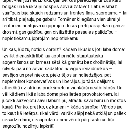
tāpat vien jau neuzbruka, gan tie, kas paredzēja drīzas kara
beigas un ka ukraiņi nespēs sevi aizstāvēt. Labi, vismaz
vainīgais bija skaidri redzams un frontes līnija saprotama – lai
arī tikai, pieļauju, pa gabalu. Tomēr ar kliegšanu vien ukraiņi
teritorijas neatguva un joprojām turas pretī pārspēkam gan ar
drosmi, gan gudrību, gan civilizētās pasaules palīdzību –
nepietiekamu, joprojām nepietiekamu…
Un kas, lūdzu, noticis šoreiz? Kādam likusies ļoti laba doma:
izvilkt dienaskārtībā jau apstiprinātu starptautisku
apņemšanos un izmest sētā kā granātu bez drošinātāja, lai
cilvēki paši no sevis sadalītos nāvīgos ienaidniekos –
savējos un pretiniekos, piekritējos un noliedzējos, pat
nepieminot konservatīvos un liberāļus, jo tāds dalījums
attiecībā uz strīdus priekšmetu ir vienkārši neatbilstošs. Un
vēl kādiem likās laba doma pieslieties provokatoriem, lai
juceklī sazvejotu savu labumiņu, atrastu savu baru un mestos
kaujā. Par ko, pret ko, uz kurieni – kāda starpība! Vārdos jau
to kaut kā ietērps, tikai vārdi vairāk slēpj nekā atklāj un paliek
nesadzirdami, nesaprotami, neievēroti pārprastu un tīši
sagrozītu nozīmju lapkritī.