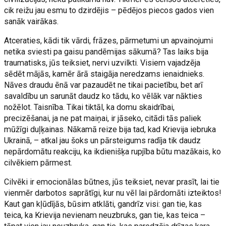
cik reižu jau esmu to dzirdējis – pēdējos piecos gados vien
sanāk vairākas.
Atceraties, kādi tik vārdi, frāzes, pārmetumi un apvainojumi
netika sviesti pa gaisu pandēmijas sākumā? Tas laiks bija
traumatisks, jūs teiksiet, nervi uzvilkti. Visiem vajadzēja
sēdēt mājās, kamēr ārā staigāja neredzams ienaidnieks.
Nāves draudu ēnā var pazaudēt ne tikai pacietību, bet arī
savaldību un sarunāt daudz ko tādu, ko vēlāk var nākties
nožēlot. Taisnība. Tikai tiktāl, ka domu skaidrībai,
precizēšanai, ja ne pat maiņai, ir jāseko, citādi tās paliek
mūžīgi duļķainas. Nākamā reize bija tad, kad Krievija iebruka
Ukrainā, – atkal jau šoks un pārsteigums radīja tik daudz
nepārdomātu reakciju, ka ikdienišķa rupjība būtu mazākais, ko
cilvēkiem pārmest.
Cilvēki ir emocionālas būtnes, jūs teiksiet, nevar prasīt, lai tie
vienmēr darbotos saprātīgi, kur nu vēl lai pārdomāti izteiktos!
Kaut gan kļūdījās, būsim atklāti, gandrīz visi: gan tie, kas
teica, ka Krievija nevienam neuzbruks, gan tie, kas teica –