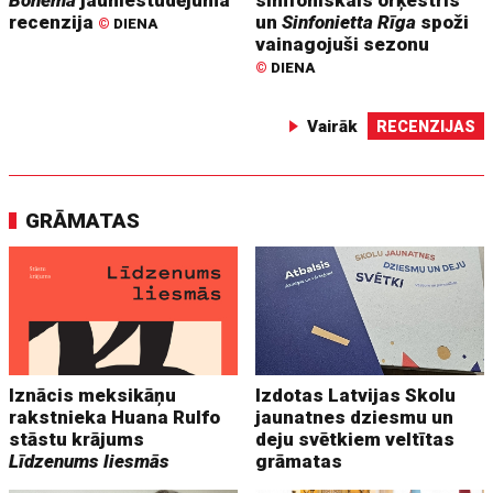
Bohēma
jauniestudējuma
simfoniskais orķestris
recenzija
un
Sinfonietta Rīga
spoži
©
DIENA
vainagojuši sezonu
©
DIENA
Vairāk
RECENZIJAS
GRĀMATAS
Iznācis meksikāņu
Izdotas Latvijas Skolu
rakstnieka Huana Rulfo
jaunatnes dziesmu un
stāstu krājums
deju svētkiem veltītas
Līdzenums liesmās
grāmatas