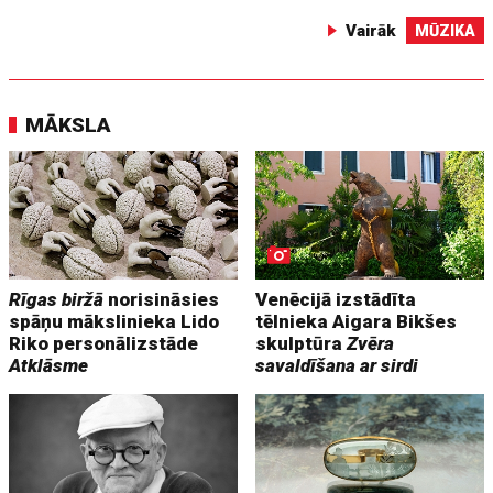
Vairāk
MŪZIKA
MĀKSLA
Rīgas biržā
norisināsies
Venēcijā izstādīta
spāņu mākslinieka Lido
tēlnieka Aigara Bikšes
Riko personālizstāde
skulptūra
Zvēra
Atklāsme
savaldīšana ar sirdi