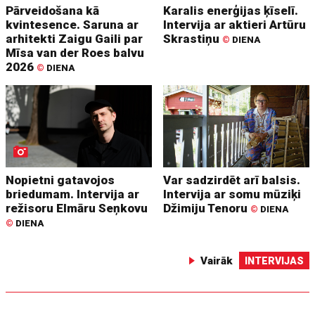
Pārveidošana kā
Karalis enerģijas ķīselī.
kvintesence. Saruna ar
Intervija ar aktieri Artūru
arhitekti Zaigu Gaili par
Skrastiņu
©
DIENA
Mīsa van der Roes balvu
2026
©
DIENA
Nopietni gatavojos
Var sadzirdēt arī balsis.
briedumam. Intervija ar
Intervija ar somu mūziķi
režisoru Elmāru Seņkovu
Džimiju Tenoru
©
DIENA
©
DIENA
Vairāk
INTERVIJAS