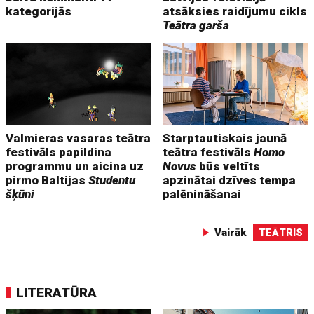
kategorijās
atsāksies raidījumu cikls
Teātra garša
Valmieras vasaras teātra
Starptautiskais jaunā
festivāls papildina
teātra festivāls
Homo
programmu un aicina uz
Novus
būs veltīts
pirmo Baltijas
Studentu
apzinātai dzīves tempa
šķūni
palēnināšanai
Vairāk
TEĀTRIS
LITERATŪRA