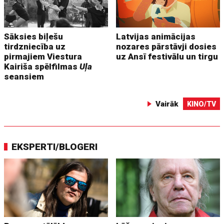
Sāksies biļešu
Latvijas animācijas
tirdzniecība uz
nozares pārstāvji dosies
pirmajiem Viestura
uz Ansī festivālu un tirgu
Kairiša spēlfilmas
Uļa
seansiem
Vairāk
KINO/TV
EKSPERTI/BLOGERI