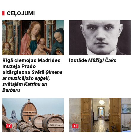
CEĻOJUMI
Rīgā ciemojas Madrides
Izstāde
Mūžīgi Čaks
muzeja Prado
altārglezna
Svētā Ģimene
ar muzicējošo eņģeli,
svētajām Katrīnu un
Barbaru