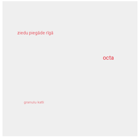
ziedu piegāde rīgā
meliorācijas darbi
octa
dziļurbums
kravu apdrošināšana
granulu katli
siltumsūknis