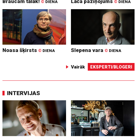
Braucam tālāk!
Lāča paziņojums
©
DIENA
©
DIENA
Noasa šķirsts
Slepena vara
©
DIENA
©
DIENA
Vairāk
EKSPERTI/BLOGERI
INTERVIJAS