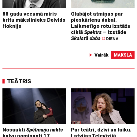
88 gadu vecumā miris
Glabājot atmiņas par
britu mākslinieks Deivids
pieskārienu dabai.
Hoknijs
Laikmetīgo rotu izstāžu
ciklā
Spektrs
– izstāde
Skaistā daba
©
DIENA
Vairāk
MĀKSLA
TEĀTRIS
Nosaukti
Spēlmaņu nakts
Par teātri, dzīvi un laiku.
balvu nominanti 17
Latvijas Televīzijā