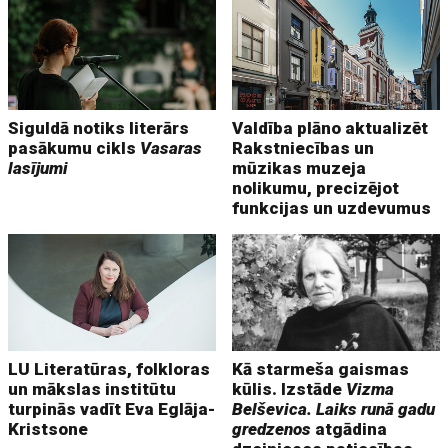
Siguldā notiks literārs
Valdība plāno aktualizēt
pasākumu cikls
Vasaras
Rakstniecības un
lasījumi
mūzikas muzeja
nolikumu, precizējot
funkcijas un uzdevumus
LU Literatūras, folkloras
Kā starmeša gaismas
un mākslas institūtu
kūlis. Izstāde
Vizma
turpinās vadīt Eva Eglāja-
Belševica. Laiks runā gadu
Kristsone
gredzenos
atgādina