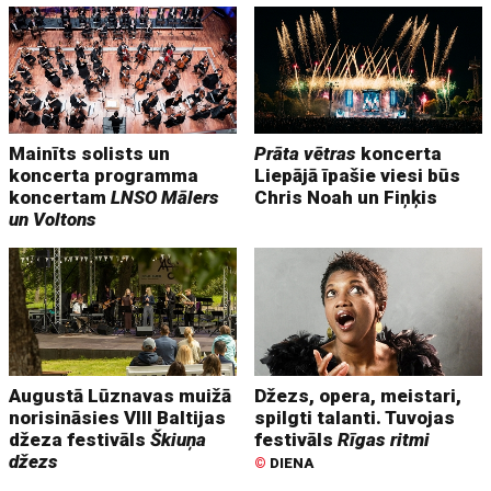
Mainīts solists un
Prāta vētras
koncerta
koncerta programma
Liepājā īpašie viesi būs
koncertam
LNSO Mālers
Chris Noah un Fiņķis
un Voltons
Augustā Lūznavas muižā
Džezs, opera, meistari,
norisināsies VIII Baltijas
spilgti talanti. Tuvojas
džeza festivāls
Škiuņa
festivāls
Rīgas ritmi
džezs
©
DIENA