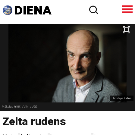
Kristaps Kalns
Mākslas kritiķis Vilnis Vējš
Zelta rudens