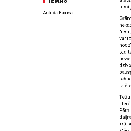
TĒMAS
atstā
atmi
Astrīda Kairiša
Grāma
nekas
“iemū
var i
nodzī
tad t
nevis
dzīvo
pausp
tehno
iztēl
Teātr
liter
Pētni
daiļr
krāju
Māru 