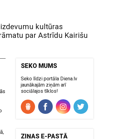
a izdevumu kultūras
grāmatu par Astrīdu Kairišu
SEKO MUMS
Seko līdzi portāla Diena.lv
jaunākajām ziņām arī
mās
sociālajos tīklos!
o
ā,
ZIŅAS E-PASTĀ