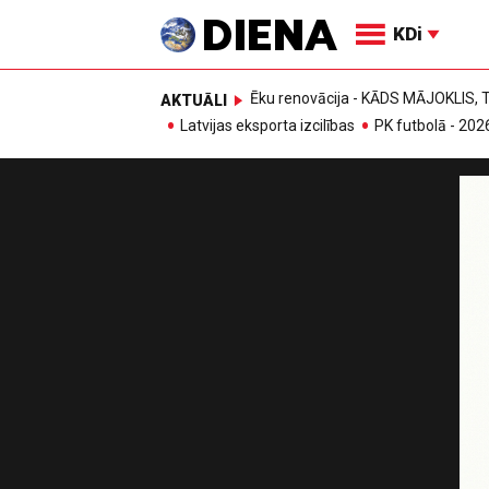
KDi
Ēku renovācija - KĀDS MĀJOKLIS
AKTUĀLI
Latvijas eksporta izcilības
PK futbolā - 202