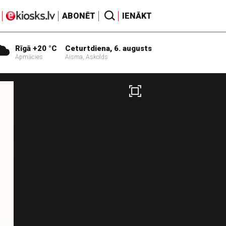
ABONĒT
IENĀKT
Rīgā +20 °C
Ceturtdiena, 6. augusts
Apmācies
Aisma, Askolds