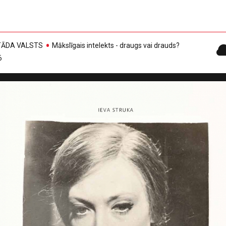
, TĀDA VALSTS
Mākslīgais intelekts - draugs vai drauds?
6