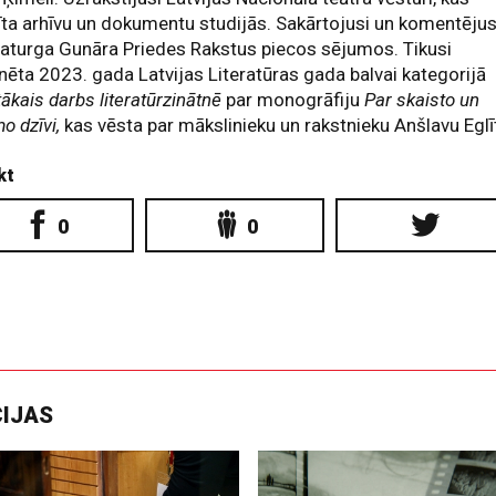
īta arhīvu un dokumentu studijās. Sakārtojusi un komentējus
aturga Gunāra Priedes Rakstus piecos sējumos. Tikusi
ēta 2023. gada Latvijas Literatūras gada balvai kategorijā
tākais darbs literatūrzinātnē
par monogrāfiju
Par skaisto un
o dzīvi,
kas vēsta par mākslinieku un rakstnieku Anšlavu Eglīt
kt
0
0
CIJAS