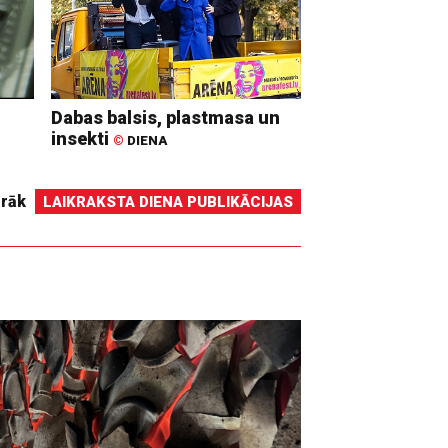
Dabas balsis, plastmasa un
insekti
©
DIENA
irāk
LAIKRAKSTA DIENA PUBLIKĀCIJAS