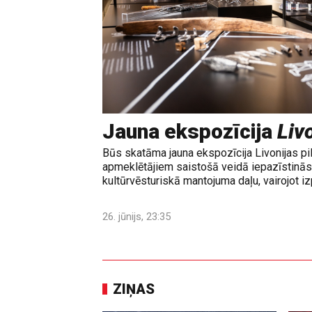
Jauna ekspozīcija
Livo
Būs skatāma jauna ekspozīcija Livonijas pi
apmeklētājiem saistošā veidā iepazīstinās 
kultūrvēsturiskā mantojuma daļu, vairojot izp
26. jūnijs, 23:35
ZIŅAS