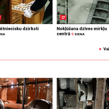
ētniecisku dzirksti
Nokļūšana dzīves mirkļu
centrā
ENA
©
DIENA
Va