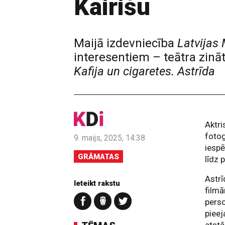
Kairišu
Maijā izdevniecība
Latvijas 
interesentiem – teātra zināt
Kafija un cigaretes. Astrīda
Aktri
fotog
9. maijs, 2025, 14:38
iespē
GRĀMATAS
līdz 
Astrī
Ieteikt rakstu
filmā
perso
pieej