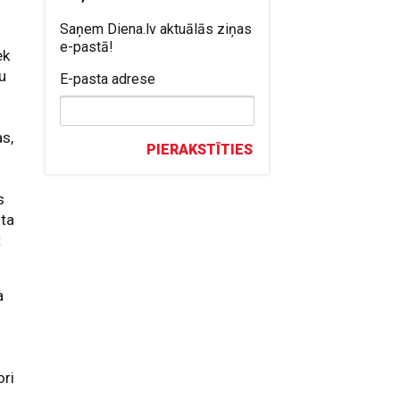
Saņem Diena.lv aktuālās ziņas
e-pastā!
ek
žu
E-pasta adrese
s,
PIERAKSTĪTIES
s
mta
t
a
ori