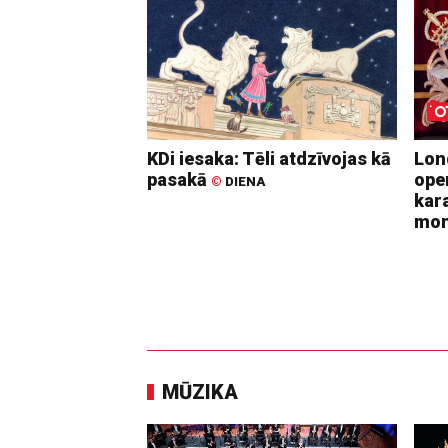
KDi iesaka: Tēli atdzīvojas kā
Lon
pasakā
ope
©
DIENA
kara
mo
MŪZIKA