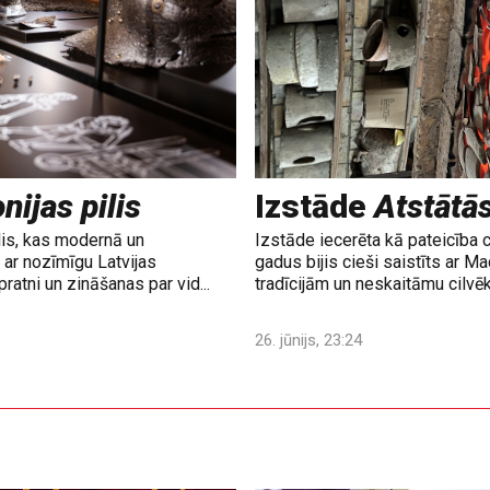
nijas pilis
Izstāde
Atstātā
lis, kas modernā un
Izstāde iecerēta kā pateicība 
ar nozīmīgu Latvijas
gadus bijis cieši saistīts ar M
ratni un zināšanas par vid...
tradīcijām un neskaitāmu cilvē
26. jūnijs, 23:24