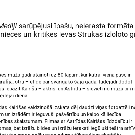
Mediji
sarūpējusi īpašu, neierasta formāt
nieces un kritiķes Ievas Strukas izloloto 
ses mūža gadi atainoti uz 80 lapām, kur katrai vienā pusē ir
rāfija, otrā – etīde par svarīgāko šajā gadā, tādējādi dodot
ju iepazīt Kairišu – aktrisi un Astrīdu – sievieti no mūža pir
pēdējai dienai.
das Kairišas valdzinošā izskata dēļ daudzi viņas fotoattēli n
m un izrādēm ir ieguvuši pašvērtību un kalpo kā liecība
nības skaistumam. Filmas ar Astrīdas Kairišas līdzdalību ir
amas, bet izrāžu bildes un izrāžu ieraksti iegūluši teātra arhīv