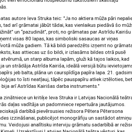
jot vien emocionālu nospiedumu tūkstošiem skatītāju
ņās.
tas autore Ieva Struka teic: "Ja no aktiera mūža pāri nepali
, tad arī grāmatai jābūt tādai, kas vienlaikus piedāvā šo mū
žināt” un “pazudināt”, proti, no grāmatas par Astrīdu Kairišu
zņemt visas 80 lapas, kas simboliski sasaucas ar viņas
votā mūža gadiem. Tā kā bildi paredzēts izņemt no grāmata
eksts, kas attiecas uz šo bildi, ir izlasāms bildes otrā pusē
 atvērumā, un starp albuma lapām, gluži kā tajos laikos, kad
ja un strādāja Astrīda Kairiša, ideālā versijā būtu ievietojam
apīrs jeb balta, plāna un caurspīdīga papīra lapa. 21. gadsi
loģijas to īsti neatļauj, tāpēc pauspapīru atliek iztēloties, be
e bija arī Astrīdas Kairišas darba instruments."
a zinātniece un kritiķe Ieva Struka ir Latvijas Nacionālā teātr
ārās daļas vadītāja un padomniece repertuāra jautājumos.
eciskajā darbībā pievērsusies režisora Pētera Pētersona
ades izzināšanai, publicējot monogrāfiju un sastādot atmiņu
mu. Veidojusi analītisku interviju grāmatu sadarbībā ar režis
Ķimeli. Uzrakstījusi Latvijas Nacionālā teātra vēsturi, kas