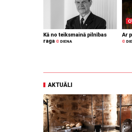
Kā no teiksmainā pilnības
Ar p
raga
©
DIENA
©
DI
AKTUĀLI