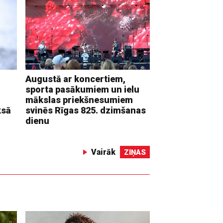
Augustā ar koncertiem,
sporta pasākumiem un ielu
mākslas priekšnesumiem
ksā
svinēs Rīgas 825. dzimšanas
dienu
Vairāk
ZIŅAS