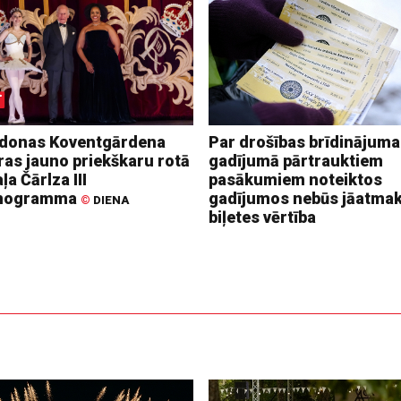
donas Koventgārdena
Par drošības brīdinājuma
ras jauno priekškaru rotā
gadījumā pārtrauktiem
ļa Čārlza III
pasākumiem noteiktos
nogramma
gadījumos nebūs jāatma
©
DIENA
biļetes vērtība