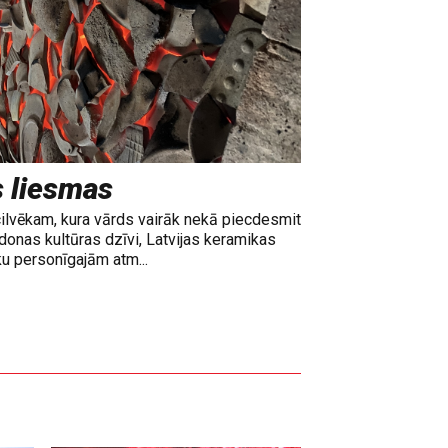
s liesmas
cilvēkam, kura vārds vairāk nekā piecdesmit
adonas kultūras dzīvi, Latvijas keramikas
ku personīgajām atm...