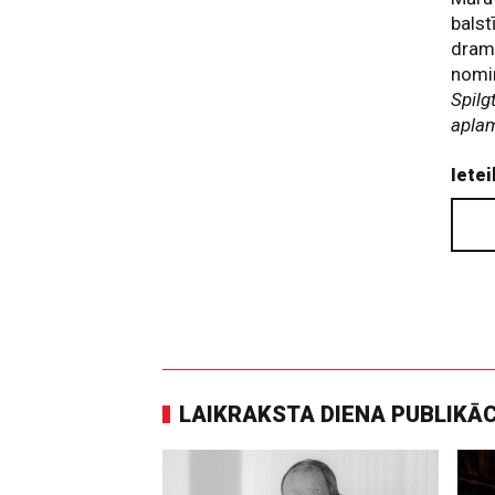
balst
dram
nomin
Spilg
aplam
Ietei
LAIKRAKSTA DIENA PUBLIKĀ