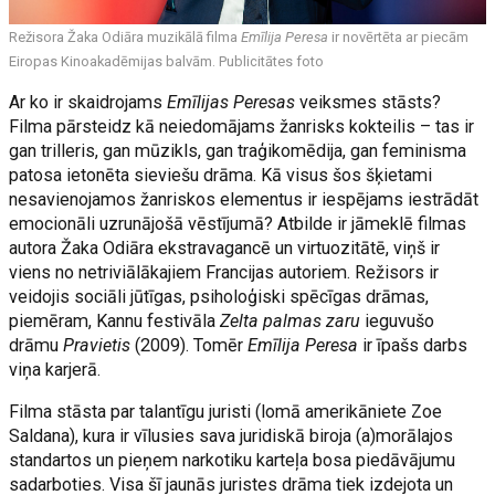
Režisora Žaka Odiāra muzikālā filma
Emīlija Peresa
ir novērtēta ar piecām
Eiropas Kinoakadēmijas balvām. Publicitātes foto
Ar ko ir skaidrojams
Emīlijas Peresas
veiksmes stāsts?
Filma pārsteidz kā neiedomājams žanrisks kokteilis – tas ir
gan trilleris, gan mūzikls, gan traģikomēdija, gan feminisma
patosa ietonēta sieviešu drāma. Kā visus šos šķietami
nesavienojamos žanriskos elementus ir iespējams iestrādāt
emocionāli uzrunājošā vēstījumā? Atbilde ir jāmeklē filmas
autora Žaka Odiāra ekstravagancē un virtuozitātē, viņš ir
viens no netriviālākajiem Francijas autoriem. Režisors ir
veidojis sociāli jūtīgas, psiholoģiski spēcīgas drāmas,
piemēram, Kannu festivāla
Zelta palmas zaru
ieguvušo
drāmu
Pravietis
(2009). Tomēr
Emīlija Peresa
ir īpašs darbs
viņa karjerā.
Filma stāsta par talantīgu juristi (lomā amerikāniete Zoe
Saldana), kura ir vīlusies sava juridiskā biroja (a)morālajos
standartos un pieņem narkotiku karteļa bosa piedāvājumu
sadarboties. Visa šī jaunās juristes drāma tiek izdejota un