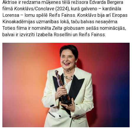
Aktrise ir redzama mūķenes tēlā režisora Edvarda Bergera
filmā
Konklāvs/Conclave
(2024), kurā galveno – kardināla
Lorensa – lomu spēlē Reifs Fainss.
Konklāvs
bija arī Eiropas
Kinoakadēmijas uzmanības lokā, taču balvas nesaņēma.
Toties filma ir nominēta
Zelta globusam
sešās nominācijās,
balvai ir izvirzīti Izabella Rosellīni un Reifs Fainss.