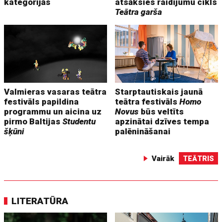
kategorijās
atsāksies raidījumu cikls
Teātra garša
Valmieras vasaras teātra
Starptautiskais jaunā
festivāls papildina
teātra festivāls
Homo
programmu un aicina uz
Novus
būs veltīts
pirmo Baltijas
Studentu
apzinātai dzīves tempa
šķūni
palēnināšanai
Vairāk
TEĀTRIS
LITERATŪRA