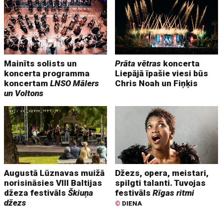
Mainīts solists un
Prāta vētras
koncerta
koncerta programma
Liepājā īpašie viesi būs
koncertam
LNSO Mālers
Chris Noah un Fiņķis
un Voltons
Augustā Lūznavas muižā
Džezs, opera, meistari,
norisināsies VIII Baltijas
spilgti talanti. Tuvojas
džeza festivāls
Škiuņa
festivāls
Rīgas ritmi
džezs
©
DIENA