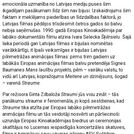
emocionāla uzmanība no Latvijas mediju puses šim
ikgadējam pasākumam līdz šim nav bijusi. Izskaidrojums šim
faktam ir meklējams piederības un līdzdalības faktorā, jo
Latvijas filmas pēdējos trīsdesmit četros gados šo balvu
nebija saņēmušas. 1990. gadā Eiropas Kinoakadēmija par
labāko dokumentālo filmu atzina Ivara Selecka
Šķērsielu.
Šajā
laika periodā gan Latvijas filmas ir bijušas nominētas
vairākkārtīgi, it īpaši veiksmīgas ir bijušas Latvijas
pilnmetrāžas animācijas filmas: pirms trim gadiem uz
labākās Eiropas animācijas filmas balvu pretendēja Signes
Baumanes
Mans laulību projekts,
pērn – vairāku valstu, to
vidū arī Latvijas, kopražojums
Meitene un dzinējsuns,
šogad
– varenā
Straume.
Par režisora Ginta Zilbaloža
Straumi
jūs visu zināt – tās
panākumu straume ir fenomenāla, jo kopš sestdienas, kad
Straume
tika atzīta par Eiropas labāko pilnmetrāžas
animācijas filmu un tās veidotāji nosvērti un pārliecinoši
uzrunāja Eiropas Kinoakadēmijas biedrus un ceremonijas
skatītājus no Lucernas iespaidīgās koncertzāles skatuves,
filma ir turpinājusi savu uzvaras gājienu ASV. Svētdien