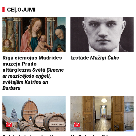
CEĻOJUMI
Rīgā ciemojas Madrides
Izstāde
Mūžīgi Čaks
muzeja Prado
altārglezna
Svētā Ģimene
ar muzicējošo eņģeli,
svētajām Katrīnu un
Barbaru