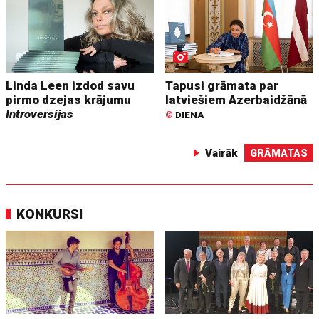
Linda Leen izdod savu
Tapusi grāmata par
pirmo dzejas krājumu
latviešiem Azerbaidžānā
Introversijas
©
DIENA
Vairāk
GRĀMATAS
KONKURSI