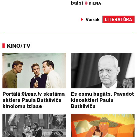
balsi
©
DIENA
Vairāk
LITERATŪRA
KINO/TV
Portālā
filmas.lv
skatāma
Es esmu bagāts. Pavadot
aktiera Paula Butkēviča
kinoaktieri Paulu
kinolomu izlase
Butkēviču