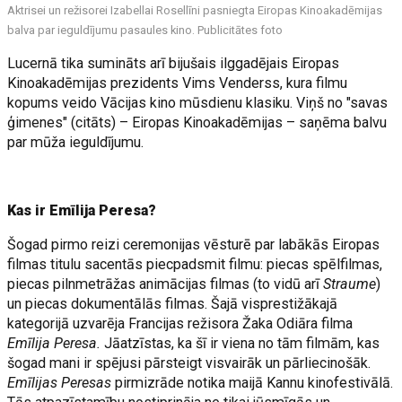
Aktrisei un režisorei Izabellai Rosellīni pasniegta Eiropas Kinoakadēmijas
balva par ieguldījumu pasaules kino. Publicitātes foto
Lucernā tika sumināts arī bijušais ilggadējais Eiropas
Kinoakadēmijas prezidents Vims Venderss, kura filmu
kopums veido Vācijas kino mūsdienu klasiku. Viņš no "savas
ģimenes" (citāts) – Eiropas Kinoakadēmijas – saņēma balvu
par mūža ieguldījumu.
Kas ir Emīlija Peresa?
Šogad pirmo reizi ceremonijas vēsturē par labākās Eiropas
filmas titulu sacentās piecpadsmit filmu: piecas spēlfilmas,
piecas pilnmetrāžas animācijas filmas (to vidū arī
Straume
)
un piecas dokumentālās filmas. Šajā visprestižākajā
kategorijā uzvarēja Francijas režisora Žaka Odiāra filma
Emīlija Peresa.
Jāatzīstas, ka šī ir viena no tām filmām, kas
šogad mani ir spējusi pārsteigt visvairāk un pārliecinošāk.
Emīlijas Peresas
pirmizrāde notika maijā Kannu kinofestivālā.