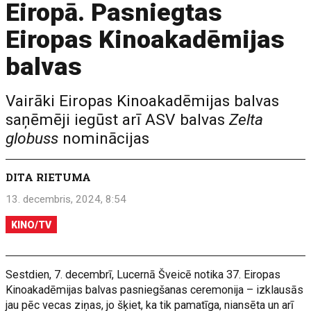
Eiropā. Pasniegtas
Eiropas Kinoakadēmijas
balvas
Vairāki Eiropas Kinoakadēmijas balvas
saņēmēji iegūst arī ASV balvas
Zelta
globuss
nominācijas
DITA RIETUMA
13. decembris, 2024, 8:54
KINO/TV
Sestdien, 7. decembrī, Lucernā Šveicē notika 37. Eiropas
Kinoakadēmijas balvas pasniegšanas ceremonija – izklausās
jau pēc vecas ziņas, jo šķiet, ka tik pamatīga, niansēta un arī