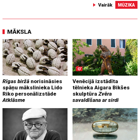
Vairāk
MŪZIKA
MĀKSLA
Rīgas biržā
norisināsies
Venēcijā izstādīta
spāņu mākslinieka Lido
tēlnieka Aigara Bikšes
Riko personālizstāde
skulptūra
Zvēra
Atklāsme
savaldīšana ar sirdi