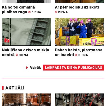
Kā no teiksmainā
Ar pētniecisku dzirksti
pilnības raga
©
DIENA
©
DIENA
Nokļūšana dzīves mirkļu
Dabas balsis, plastmasa
centrā
un insekti
©
DIENA
©
DIENA
Vairāk
LAIKRAKSTA DIENA PUBLIKĀCIJAS
AKTUĀLI