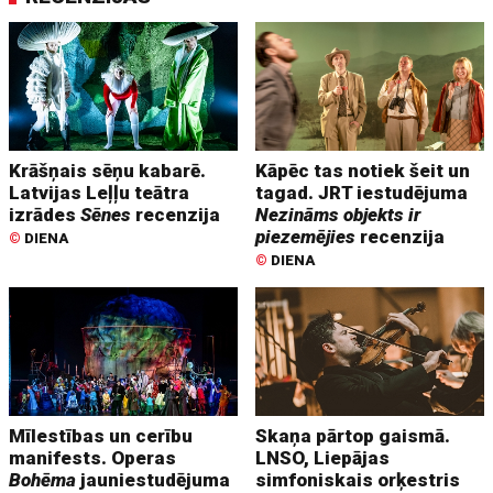
Krāšņais sēņu kabarē.
Kāpēc tas notiek šeit un
Latvijas Leļļu teātra
tagad. JRT iestudējuma
izrādes
Sēnes
recenzija
Nezināms objekts ir
piezemējies
recenzija
©
DIENA
©
DIENA
Mīlestības un cerību
Skaņa pārtop gaismā.
manifests. Operas
LNSO, Liepājas
Bohēma
jauniestudējuma
simfoniskais orķestris