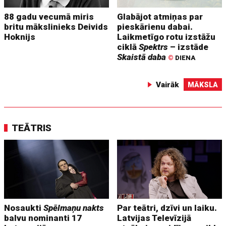
88 gadu vecumā miris
Glabājot atmiņas par
britu mākslinieks Deivids
pieskārienu dabai.
Hoknijs
Laikmetīgo rotu izstāžu
ciklā
Spektrs
– izstāde
Skaistā daba
©
DIENA
Vairāk
MĀKSLA
TEĀTRIS
Nosaukti
Spēlmaņu nakts
Par teātri, dzīvi un laiku.
balvu nominanti 17
Latvijas Televīzijā