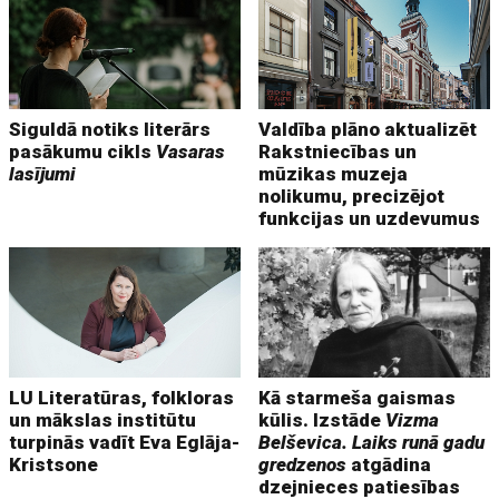
Siguldā notiks literārs
Valdība plāno aktualizēt
pasākumu cikls
Vasaras
Rakstniecības un
lasījumi
mūzikas muzeja
nolikumu, precizējot
funkcijas un uzdevumus
LU Literatūras, folkloras
Kā starmeša gaismas
un mākslas institūtu
kūlis. Izstāde
Vizma
turpinās vadīt Eva Eglāja-
Belševica. Laiks runā gadu
Kristsone
gredzenos
atgādina
dzejnieces patiesības