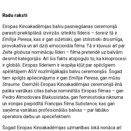
Radu raksti
Eiropas Kinoakadēmijas balvu pasniegšanas ceremonijā
parasti priekšplānā izvirzās izteikts līderis – šoreiz tā ir
Emīlija Peresa
, kas ir gan sižetiski, gan stilistiski drosmīga,
provokatīva un arī dziļi emocionāla filma. Tā ir kļuvusi arī par
Zelta globusa
nomināciju līderi – filma pretendē uz balvām
desmit kategorijās. Arī šis fakts atspoguļo to, ka kinoprocesi
ir globāli. Eiropas līderiem ir iespēja kļūt par spēcīgiem
spēlētājiem ASV nozīmīgākajās balvu ceremonijās. Šogad
tam spilgts apliecinājums ir gan
Emīlija Peresa
, gan mūsu
Straume.
Diemžēl Eiropas Kinoakadēmijas ceremonijā ēnā
palika vairākas citas balvai nominētās Eiropas filmas – gan
Pedro Almodovara
Blakusistaba
, gan feministiska niknuma
un ironijas piepildītā Francijas filma
Substance,
kas gan
saņēma vairākas profesionālās balvas – par labāko
operatora darbu un specefektiem.
Šogad Eiropas Kinoakadēmijas uzmanības lokā nonāca arī