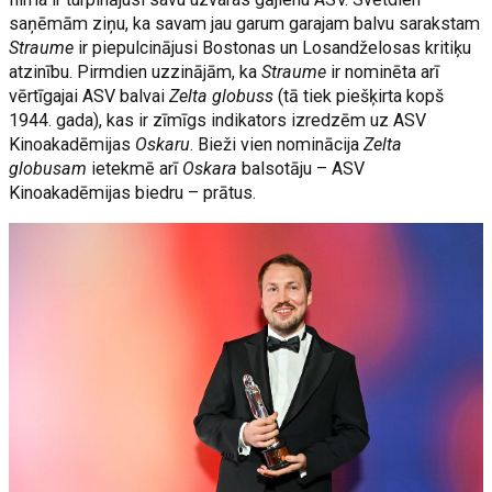
saņēmām ziņu, ka savam jau garum garajam balvu sarakstam
Straume
ir piepulcinājusi Bostonas un Losandželosas kritiķu
atzinību. Pirmdien uzzinājām, ka
Straume
ir nominēta arī
vērtīgajai ASV balvai
Zelta globuss
(tā tiek piešķirta kopš
1944. gada), kas ir zīmīgs indikators izredzēm uz ASV
Kinoakadēmijas
Oskaru
. Bieži vien nominācija
Zelta
globusam
ietekmē arī
Oskara
balsotāju – ASV
Kinoakadēmijas biedru – prātus.