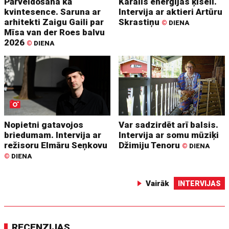
Pārveidošana kā
Karalis enerģijas ķīselī.
kvintesence. Saruna ar
Intervija ar aktieri Artūru
arhitekti Zaigu Gaili par
Skrastiņu
©
DIENA
Mīsa van der Roes balvu
2026
©
DIENA
Nopietni gatavojos
Var sadzirdēt arī balsis.
briedumam. Intervija ar
Intervija ar somu mūziķi
režisoru Elmāru Seņkovu
Džimiju Tenoru
©
DIENA
©
DIENA
Vairāk
INTERVIJAS
RECENZIJAS