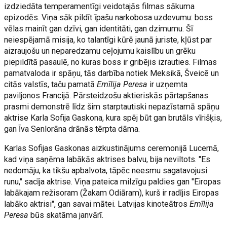
izdziedāta temperamentīgi veidotajās filmas sākuma
epizodēs. Viņa sāk pildīt īpašu narkobosa uzdevumu: boss
vēlas mainīt gan dzīvi, gan identitāti, gan dzimumu. Šī
neiespējamā misija, ko talantīgi kūrē jaunā juriste, kļūst par
aizraujošu un neparedzamu ceļojumu kaislību un grēku
piepildītā pasaulē, no kuras boss ir gribējis izrauties. Filmas
pamatvaloda ir spāņu, tās darbība notiek Meksikā, Šveicē un
citās valstīs, taču pamatā
Emīlija Peresa
ir uzņemta
paviljonos Francijā. Pārsteidzošu aktieriskās pārtapšanas
prasmi demonstrē līdz šim starptautiski nepazīstamā spāņu
aktrise Karla Sofija Gaskona, kura spēj būt gan brutāls vīrišķis,
gan Īva Senlorāna drānās tērpta dāma.
Karlas Sofijas Gaskonas aizkustinājums ceremonijā Lucernā,
kad viņa saņēma labākās aktrises balvu, bija neviltots. "Es
nedomāju, ka tikšu apbalvota, tāpēc neesmu sagatavojusi
runu," sacīja aktrise. Viņa pateica milzīgu paldies gan "Eiropas
labākajam režisoram (Žakam Odiāram), kurš ir radījis Eiropas
labāko aktrisi", gan savai mātei. Latvijas kinoteātros
Emīlija
Peresa
būs skatāma janvārī.