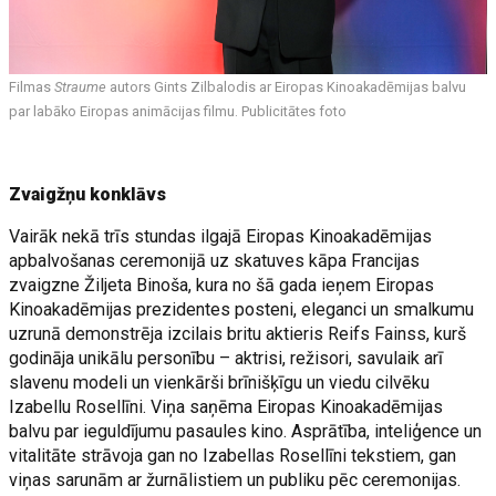
Filmas
Straume
autors Gints Zilbalodis ar Eiropas Kinoakadēmijas balvu
par labāko Eiropas animācijas filmu. Publicitātes foto
Zvaigžņu konklāvs
Vairāk nekā trīs stundas ilgajā Eiropas Kinoakadēmijas
apbalvošanas ceremonijā uz skatuves kāpa Francijas
zvaigzne Žiljeta Binoša, kura no šā gada ieņem Eiropas
Kinoakadēmijas prezidentes posteni, eleganci un smalkumu
uzrunā demonstrēja izcilais britu aktieris Reifs Fainss, kurš
godināja unikālu personību – aktrisi, režisori, savulaik arī
slavenu modeli un vienkārši brīnišķīgu un viedu cilvēku
Izabellu Rosellīni. Viņa saņēma Eiropas Kinoakadēmijas
balvu par ieguldījumu pasaules kino. Asprātība, inteliģence un
vitalitāte strāvoja gan no Izabellas Rosellīni tekstiem, gan
viņas sarunām ar žurnālistiem un publiku pēc ceremonijas.