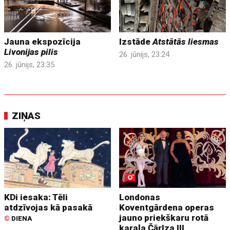
Jauna ekspozīcija
Izstāde
Atstātās liesmas
Livonijas pilis
26. jūnijs, 23:24
26. jūnijs, 23:35
ZIŅAS
KDi iesaka: Tēli
Londonas
atdzīvojas kā pasakā
Koventgārdena operas
jauno priekškaru rotā
©
DIENA
karaļa Čārlza III