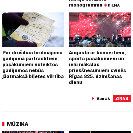
monogramma
©
DIENA
Par drošības brīdinājuma
Augustā ar koncertiem,
gadījumā pārtrauktiem
sporta pasākumiem un
pasākumiem noteiktos
ielu mākslas
gadījumos nebūs
priekšnesumiem svinēs
jāatmaksā biļetes vērtība
Rīgas 825. dzimšanas
dienu
Vairāk
ZIŅAS
MŪZIKA