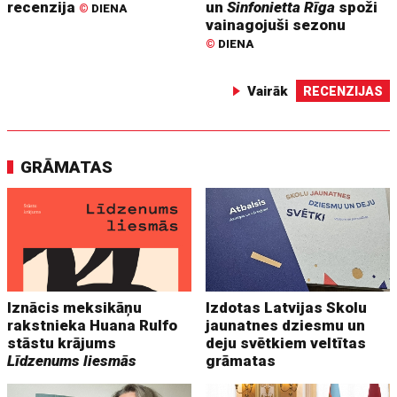
recenzija
un
Sinfonietta Rīga
spoži
©
DIENA
vainagojuši sezonu
©
DIENA
Vairāk
RECENZIJAS
GRĀMATAS
Iznācis meksikāņu
Izdotas Latvijas Skolu
rakstnieka Huana Rulfo
jaunatnes dziesmu un
stāstu krājums
deju svētkiem veltītas
Līdzenums liesmās
grāmatas