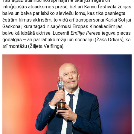
Tās atpazīstamību nostiprināja ne tikai jūsmīgās un
intriģējošās atsauksmes presē, bet arī Kannu festivāla žūrijas
balva un balva par labāko sieviešu lomu, kas tika pasniegta
četrām filmas aktrisēm, to vidū arī transpersonai Karlai Sofijai
Gaskonai, kura tagad ir saņēmusi Eiropas Kinoakadēmijas
balvu kā labākā aktrise. Lucernā
Emīlija Peresa
ieguva piecas
godalgas – arī par labāko režiju un scenāriju (Žaks Odiārs), kā
arī montāžu (Žiljeta Velflinga).