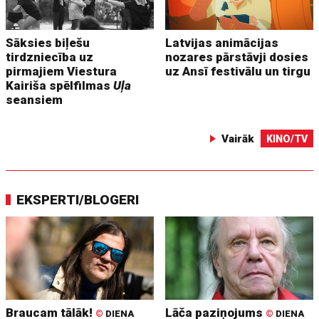
Sāksies biļešu
Latvijas animācijas
tirdzniecība uz
nozares pārstāvji dosies
pirmajiem Viestura
uz Ansī festivālu un tirgu
Kairiša spēlfilmas
Uļa
seansiem
Vairāk
KINO/TV
EKSPERTI/BLOGERI
Braucam tālāk!
Lāča paziņojums
©
DIENA
©
DIENA