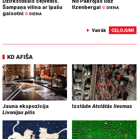
Dzirkstošais ceļvedis.
No Pakrojas līdz
Šampaņa vilina ar īpašu
Ilzenbergai
©
DIENA
gaisotni
©
DIENA
Vairāk
CEĻOJUMI
KD AFIŠA
Jauna ekspozīcija
Izstāde
Atstātās liesmas
Livonijas pilis