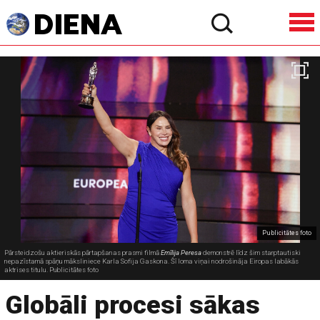
Publicitātes foto
Pārsteidzošu aktieriskās pārtapšanas prasmi filmā
Emīlija Peresa
demonstrē līdz šim starptautiski
nepazīstamā spāņu māksliniece Karla Sofija Gaskona. Šī loma viņai nodrošināja Eiropas labākās
aktrises titulu. Publicitātes foto
Globāli procesi sākas