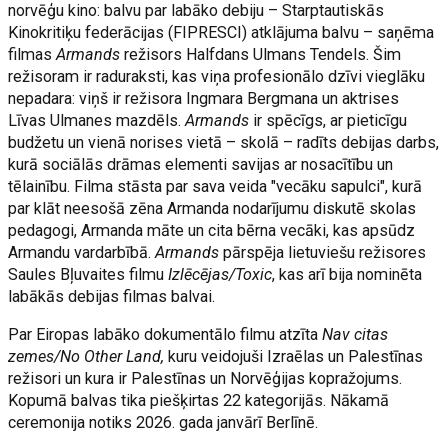
norvēģu kino: balvu par labāko debiju – Starptautiskās
Kinokritiķu federācijas (FIPRESCI) atklājuma balvu – saņēma
filmas
Armands
režisors Halfdans Ulmans Tendels. Šim
režisoram ir raduraksti, kas viņa profesionālo dzīvi vieglāku
nepadara: viņš ir režisora Ingmara Bergmana un aktrises
Līvas Ulmanes mazdēls.
Armands
ir spēcīgs, ar pieticīgu
budžetu un vienā norises vietā – skolā – radīts debijas darbs,
kurā sociālās drāmas elementi savijas ar nosacītību un
tēlainību. Filma stāsta par sava veida "vecāku sapulci", kurā
par klāt neesošā zēna Armanda nodarījumu diskutē skolas
pedagogi, Armanda māte un cita bērna vecāki, kas apsūdz
Armandu vardarbībā.
Armands
pārspēja lietuviešu režisores
Saules Bļuvaites filmu
Izlēcējas/Toxic
, kas arī bija nominēta
labākās debijas filmas balvai.
Par Eiropas labāko dokumentālo filmu atzīta
Nav citas
zemes/No Other Land,
kuru veidojuši Izraēlas un Palestīnas
režisori un kura ir Palestīnas un Norvēģijas kopražojums.
Kopumā balvas tika piešķirtas 22 kategorijās. Nākamā
ceremonija notiks 2026. gada janvārī Berlīnē.