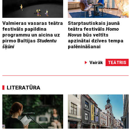
Valmieras vasaras teātra
Starptautiskais jaunā
festivāls papildina
teātra festivāls
Homo
programmu un aicina uz
Novus
būs veltīts
pirmo Baltijas
Studentu
apzinātai dzīves tempa
šķūni
palēnināšanai
Vairāk
TEĀTRIS
LITERATŪRA