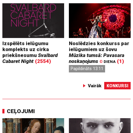
Izspēlēts ielūgumu
Noslēdzies konkurss par
komplekts uz cirka
ielūgumiem uz šovu
priekšnesumu
Svalbard
Mūzika tumsā: Pavasara
Cabaret Night
(2554)
noskaņojums
(1)
©
DIENA
Papildināts 13:11
Vairāk
KONKURSI
CEĻOJUMI