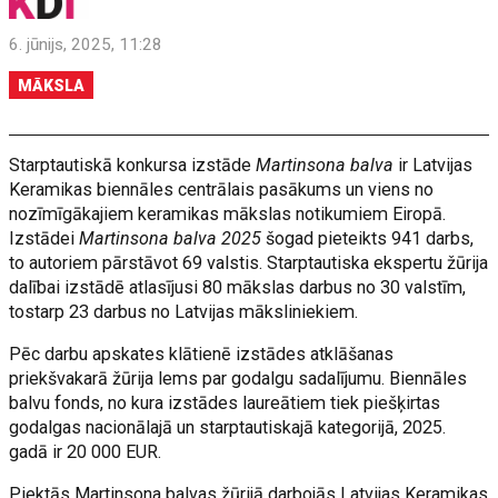
6. jūnijs, 2025, 11:28
MĀKSLA
Starptautiskā konkursa izstāde
Martinsona balva
ir Latvijas
Keramikas biennāles centrālais pasākums un viens no
nozīmīgākajiem keramikas mākslas notikumiem Eiropā.
Izstādei
Martinsona balva 2025
šogad pieteikts 941 darbs,
to autoriem pārstāvot 69 valstis. Starptautiska ekspertu žūrija
dalībai izstādē atlasījusi 80 mākslas darbus no 30 valstīm,
tostarp 23 darbus no Latvijas māksliniekiem.
Pēc darbu apskates klātienē izstādes atklāšanas
priekšvakarā žūrija lems par godalgu sadalījumu. Biennāles
balvu fonds, no kura izstādes laureātiem tiek piešķirtas
godalgas nacionālajā un starptautiskajā kategorijā, 2025.
gadā ir 20 000 EUR.
Piektās Martinsona balvas žūrijā darbojās Latvijas Keramikas