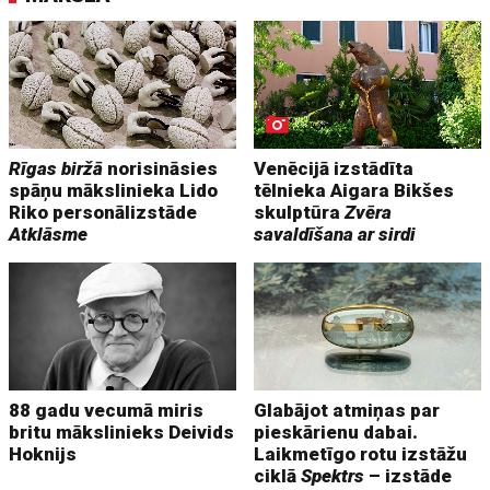
Rīgas biržā
norisināsies
Venēcijā izstādīta
spāņu mākslinieka Lido
tēlnieka Aigara Bikšes
Riko personālizstāde
skulptūra
Zvēra
Atklāsme
savaldīšana ar sirdi
88 gadu vecumā miris
Glabājot atmiņas par
britu mākslinieks Deivids
pieskārienu dabai.
Hoknijs
Laikmetīgo rotu izstāžu
ciklā
Spektrs
– izstāde