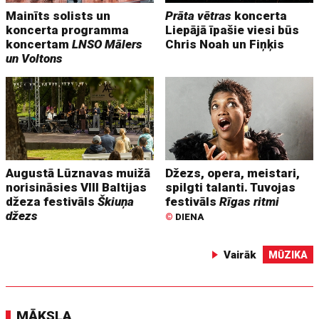
Mainīts solists un
Prāta vētras
koncerta
koncerta programma
Liepājā īpašie viesi būs
koncertam
LNSO Mālers
Chris Noah un Fiņķis
un Voltons
Augustā Lūznavas muižā
Džezs, opera, meistari,
norisināsies VIII Baltijas
spilgti talanti. Tuvojas
džeza festivāls
Škiuņa
festivāls
Rīgas ritmi
džezs
©
DIENA
Vairāk
MŪZIKA
MĀKSLA