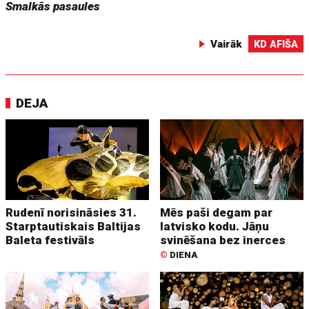
Smalkās pasaules
Vairāk
KD AFIŠA
DEJA
Rudenī norisināsies 31.
Mēs paši degam par
Starptautiskais Baltijas
latvisko kodu. Jāņu
Baleta festivāls
svinēšana bez inerces
©
DIENA