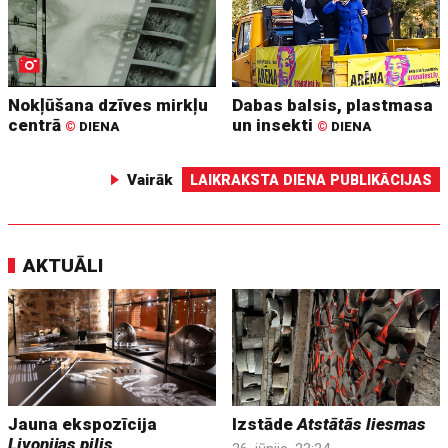
Nokļūšana dzīves mirkļu
Dabas balsis, plastmasa
centrā
un insekti
©
DIENA
©
DIENA
Vairāk
LAIKRAKSTA DIENA PUBLIKĀCIJAS
AKTUĀLI
Jauna ekspozīcija
Izstāde
Atstātās liesmas
Livonijas pilis