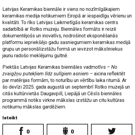
Latvijas Keramikas biennāle ir viens no nozīmīgākajiem
keramikas medija notikumiem Eiropā ar iespaidīgu vērienu un
kvalitāti. To rīko Latvijas Laikmetīgās keramikas centrs
sadarbībā ar Rotko muzeju. Biennāles formāts ir reizē
dokumentējošs un inovatīvs, nodrošinot eksponēšanās
platformu iepriekšējo gadu sasniegumiem keramikas medijā
grupu un personālizstāžu formā un ievirzot māksliniekus
jaunu radošo meklējumu gultnē.
Piektās Latvijas Keramikas biennāles vadmotīvs –
No
zvaigžņu putekļiem līdz sulīgiem asniem
– aicina reflektēt
par matērijas formām, to noturību un vērtību laika ritumā. Ar
šo devīzi 2025. gada augustā un septembrī Rotko muzejā un
citās kultūrvietās Daugavpilī, Liepājā un Cēsīs biennāles
programmā notiks virkne mākslas izstāžu un citu kultūras
notikumu mākslas gardēžiem.
Ieteikt
0
0