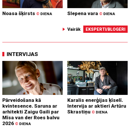
Noasa šķirsts
Slepena vara
©
DIENA
©
DIENA
Vairāk
EKSPERTI/BLOGERI
INTERVIJAS
Pārveidošana kā
Karalis enerģijas ķīselī.
kvintesence. Saruna ar
Intervija ar aktieri Artūru
arhitekti Zaigu Gaili par
Skrastiņu
©
DIENA
Mīsa van der Roes balvu
2026
©
DIENA