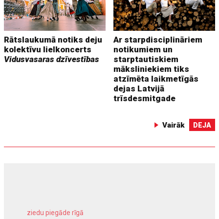
Rātslaukumā notiks deju
Ar starpdisciplināriem
kolektīvu lielkoncerts
notikumiem un
Vidusvasaras dzīvestības
starptautiskiem
māksliniekiem tiks
atzīmēta laikmetīgās
dejas Latvijā
trīsdesmitgade
Vairāk
DEJA
ziedu piegāde rīgā