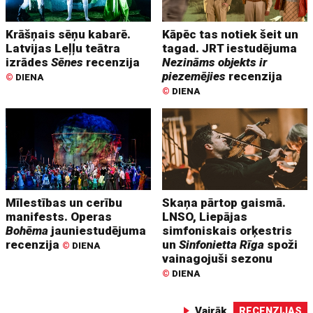
Krāšņais sēņu kabarē.
Kāpēc tas notiek šeit un
Latvijas Leļļu teātra
tagad. JRT iestudējuma
izrādes
Sēnes
recenzija
Nezināms objekts ir
piezemējies
recenzija
©
DIENA
©
DIENA
Mīlestības un cerību
Skaņa pārtop gaismā.
manifests. Operas
LNSO, Liepājas
Bohēma
jauniestudējuma
simfoniskais orķestris
recenzija
un
Sinfonietta Rīga
spoži
©
DIENA
vainagojuši sezonu
©
DIENA
Vairāk
RECENZIJAS