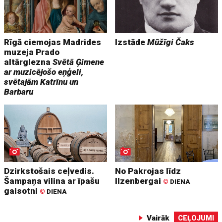
Rīgā ciemojas Madrides
Izstāde
Mūžīgi Čaks
muzeja Prado
altārglezna
Svētā Ģimene
ar muzicējošo eņģeli,
svētajām Katrīnu un
Barbaru
Dzirkstošais ceļvedis.
No Pakrojas līdz
Šampaņa vilina ar īpašu
Ilzenbergai
©
DIENA
gaisotni
©
DIENA
Vairāk
CEĻOJUMI