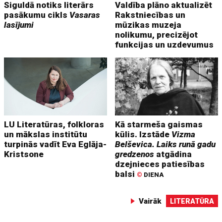
Siguldā notiks literārs
Valdība plāno aktualizēt
pasākumu cikls
Vasaras
Rakstniecības un
lasījumi
mūzikas muzeja
nolikumu, precizējot
funkcijas un uzdevumus
LU Literatūras, folkloras
Kā starmeša gaismas
un mākslas institūtu
kūlis. Izstāde
Vizma
turpinās vadīt Eva Eglāja-
Belševica. Laiks runā gadu
Kristsone
gredzenos
atgādina
dzejnieces patiesības
balsi
©
DIENA
Vairāk
LITERATŪRA