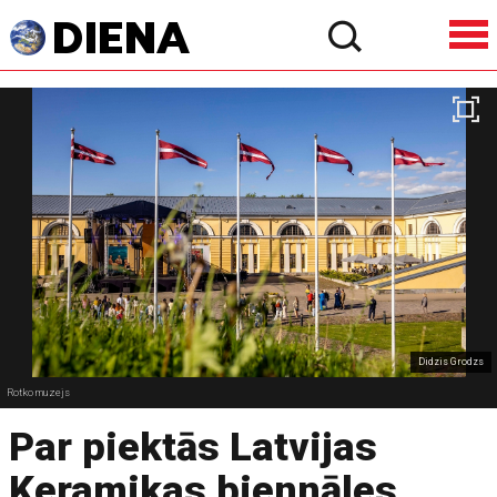
Didzis Grodzs
Rotko muzejs
Par piektās Latvijas
Keramikas biennāles