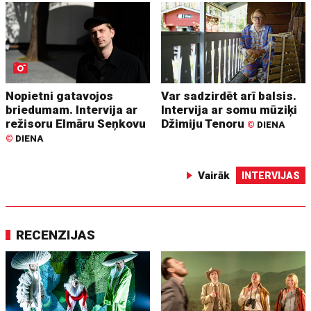
Nopietni gatavojos
Var sadzirdēt arī balsis.
briedumam. Intervija ar
Intervija ar somu mūziķi
režisoru Elmāru Seņkovu
Džimiju Tenoru
©
DIENA
©
DIENA
Vairāk
INTERVIJAS
RECENZIJAS