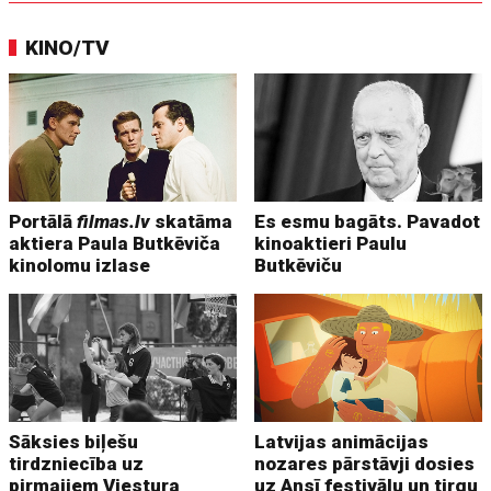
KINO/TV
Portālā
filmas.lv
skatāma
Es esmu bagāts. Pavadot
aktiera Paula Butkēviča
kinoaktieri Paulu
kinolomu izlase
Butkēviču
Sāksies biļešu
Latvijas animācijas
tirdzniecība uz
nozares pārstāvji dosies
pirmajiem Viestura
uz Ansī festivālu un tirgu