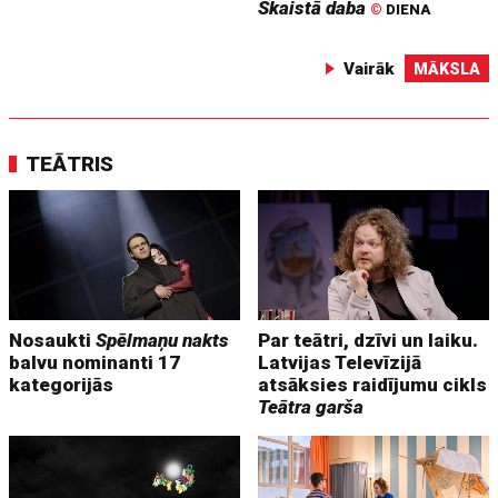
Skaistā daba
©
DIENA
Vairāk
MĀKSLA
TEĀTRIS
Nosaukti
Spēlmaņu nakts
Par teātri, dzīvi un laiku.
balvu nominanti 17
Latvijas Televīzijā
kategorijās
atsāksies raidījumu cikls
Teātra garša