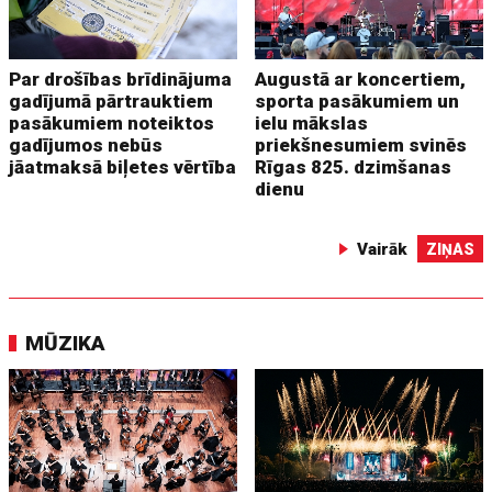
Par drošības brīdinājuma
Augustā ar koncertiem,
gadījumā pārtrauktiem
sporta pasākumiem un
pasākumiem noteiktos
ielu mākslas
gadījumos nebūs
priekšnesumiem svinēs
jāatmaksā biļetes vērtība
Rīgas 825. dzimšanas
dienu
Vairāk
ZIŅAS
MŪZIKA