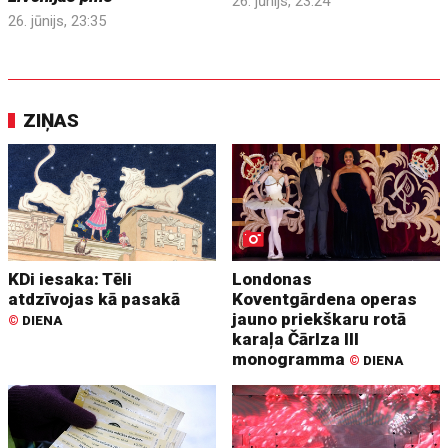
26. jūnijs, 23:24
26. jūnijs, 23:35
ZIŅAS
KDi iesaka: Tēli
Londonas
atdzīvojas kā pasakā
Koventgārdena operas
jauno priekškaru rotā
©
DIENA
karaļa Čārlza III
monogramma
©
DIENA