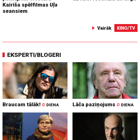
Kairiša spēlfilmas
Uļa
seansiem
Vairāk
KINO/TV
EKSPERTI/BLOGERI
Braucam tālāk!
Lāča paziņojums
©
DIENA
©
DIENA