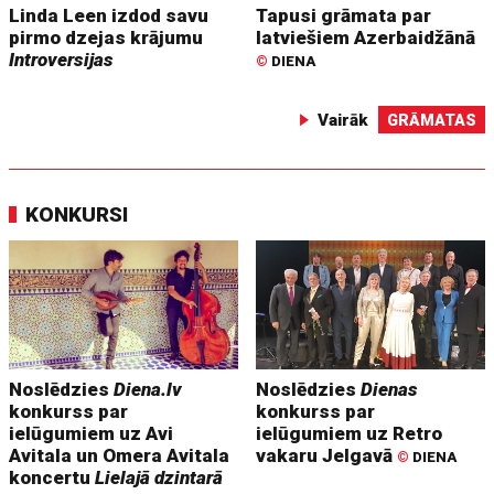
Linda Leen izdod savu
Tapusi grāmata par
pirmo dzejas krājumu
latviešiem Azerbaidžānā
Introversijas
©
DIENA
Vairāk
GRĀMATAS
KONKURSI
Noslēdzies
Diena.lv
Noslēdzies
Dienas
konkurss par
konkurss par
ielūgumiem uz Avi
ielūgumiem uz Retro
Avitala un Omera Avitala
vakaru Jelgavā
©
DIENA
koncertu
Lielajā dzintarā