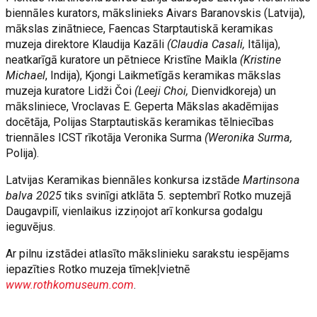
biennāles kurators, mākslinieks Aivars Baranovskis (Latvija),
mākslas zinātniece, Faencas Starptautiskā keramikas
muzeja direktore Klaudija Kazāli
(Claudia Casali,
Itālija),
neatkarīgā kuratore un pētniece Kristīne Maikla
(Kristine
Michael
, Indija), Kjongi Laikmetīgās keramikas mākslas
muzeja kuratore Lidži Čoi
(Leeji Choi,
Dienvidkoreja) un
māksliniece, Vroclavas E. Geperta Mākslas akadēmijas
docētāja, Polijas Starptautiskās keramikas tēlniecības
triennāles ICST rīkotāja Veronika Surma
(Weronika Surma,
Polija).
Latvijas Keramikas biennāles konkursa izstāde
Martinsona
balva 2025
tiks svinīgi atklāta 5. septembrī Rotko muzejā
Daugavpilī, vienlaikus izziņojot arī konkursa godalgu
ieguvējus.
Ar pilnu izstādei atlasīto mākslinieku sarakstu iespējams
iepazīties Rotko muzeja tīmekļvietnē
www.rothkomuseum.com
.