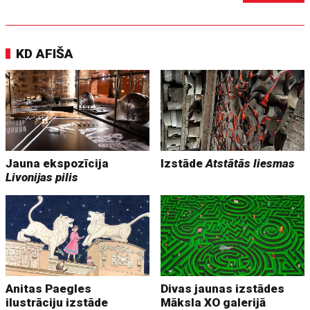
KD AFIŠA
Jauna ekspozīcija
Izstāde
Atstātās liesmas
Livonijas pilis
Anitas Paegles
Divas jaunas izstādes
ilustrāciju izstāde
Māksla XO galerijā