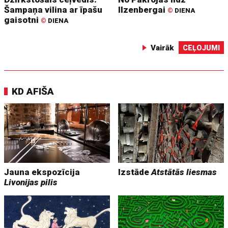
Šampaņa vilina ar īpašu
Ilzenbergai
©
DIENA
gaisotni
©
DIENA
Vairāk
CEĻOJUMI
KD AFIŠA
Jauna ekspozīcija
Izstāde
Atstātās liesmas
Livonijas pilis