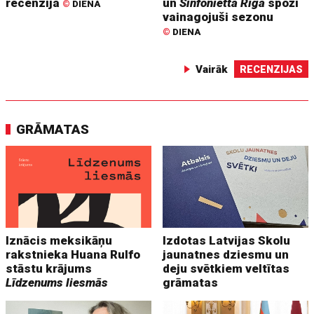
recenzija
un
Sinfonietta Rīga
spoži
©
DIENA
vainagojuši sezonu
©
DIENA
Vairāk
RECENZIJAS
GRĀMATAS
Iznācis meksikāņu
Izdotas Latvijas Skolu
rakstnieka Huana Rulfo
jaunatnes dziesmu un
stāstu krājums
deju svētkiem veltītas
Līdzenums liesmās
grāmatas