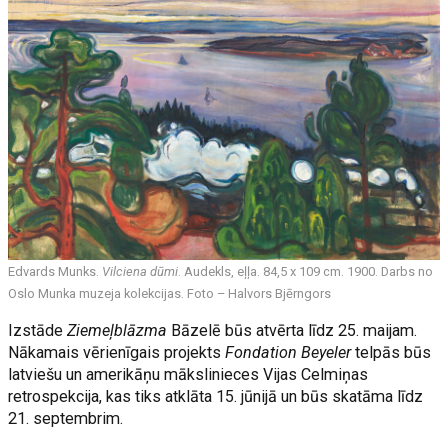
Edvards Munks.
Vilciena dūmi
. Audekls, eļļa. 84,5 x 109 cm. 1900. Darbs no
Oslo Munka muzeja kolekcijas. Foto – Halvors Bjērngors
Izstāde
Ziemeļblāzma
Bāzelē būs atvērta līdz 25. maijam.
Nākamais vērienīgais projekts
Fondation Beyeler
telpās būs
latviešu un amerikāņu mākslinieces Vijas Celmiņas
retrospekcija, kas tiks atklāta 15. jūnijā un būs skatāma līdz
21. septembrim.