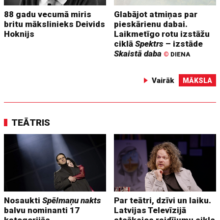
88 gadu vecumā miris
Glabājot atmiņas par
britu mākslinieks Deivids
pieskārienu dabai.
Hoknijs
Laikmetīgo rotu izstāžu
ciklā
Spektrs
– izstāde
Skaistā daba
©
DIENA
Vairāk
MĀKSLA
TEĀTRIS
Nosaukti
Spēlmaņu nakts
Par teātri, dzīvi un laiku.
balvu nominanti 17
Latvijas Televīzijā
kategorijās
atsāksies raidījumu cikls