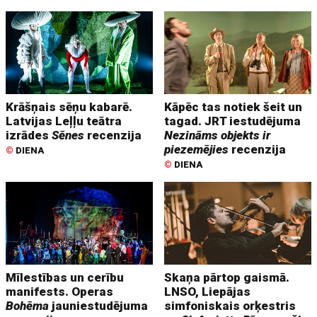
Krāšņais sēņu kabarē.
Kāpēc tas notiek šeit un
Latvijas Leļļu teātra
tagad. JRT iestudējuma
izrādes
Sēnes
recenzija
Nezināms objekts ir
piezemējies
recenzija
©
DIENA
©
DIENA
Mīlestības un cerību
Skaņa pārtop gaismā.
manifests. Operas
LNSO, Liepājas
Bohēma
jauniestudējuma
simfoniskais orķestris