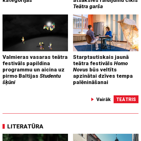
Teātra garša
Valmieras vasaras teātra
Starptautiskais jaunā
festivāls papildina
teātra festivāls
Homo
programmu un aicina uz
Novus
būs veltīts
pirmo Baltijas
Studentu
apzinātai dzīves tempa
šķūni
palēnināšanai
Vairāk
TEĀTRIS
LITERATŪRA