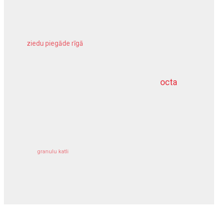
ziedu piegāde rīgā
meliorācijas darbi
octa
dziļurbums
kravu apdrošināšana
granulu katli
siltumsūknis