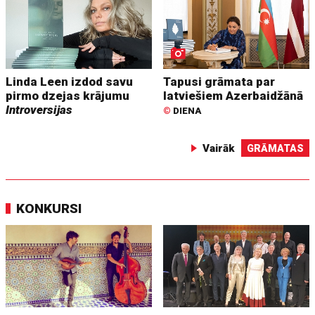
Linda Leen izdod savu
Tapusi grāmata par
pirmo dzejas krājumu
latviešiem Azerbaidžānā
Introversijas
©
DIENA
Vairāk
GRĀMATAS
KONKURSI