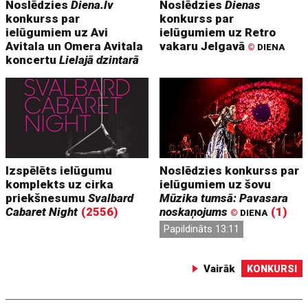
Noslēdzies
Diena.lv
Noslēdzies
Dienas
konkurss par
konkurss par
ielūgumiem uz Avi
ielūgumiem uz Retro
Avitala un Omera Avitala
vakaru Jelgavā
©
DIENA
koncertu
Lielajā dzintarā
Izspēlēts ielūgumu
Noslēdzies konkurss par
komplekts uz cirka
ielūgumiem uz šovu
priekšnesumu
Svalbard
Mūzika tumsā: Pavasara
Cabaret Night
(2556)
noskaņojums
(1)
©
DIENA
Papildināts 13:11
Vairāk
KONKURSI