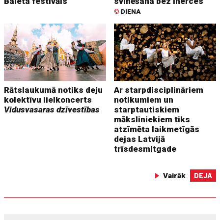
Baleta festivāls
svinēšana bez inerces
©
DIENA
Rātslaukumā notiks deju
Ar starpdisciplināriem
kolektīvu lielkoncerts
notikumiem un
Vidusvasaras dzīvestības
starptautiskiem
māksliniekiem tiks
atzīmēta laikmetīgās
dejas Latvijā
trīsdesmitgade
Vairāk
DEJA