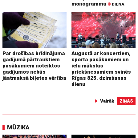
monogramma
©
DIENA
Par drošības brīdinājuma
Augustā ar koncertiem,
gadījumā pārtrauktiem
sporta pasākumiem un
pasākumiem noteiktos
ielu mākslas
gadījumos nebūs
priekšnesumiem svinēs
jāatmaksā biļetes vērtība
Rīgas 825. dzimšanas
dienu
Vairāk
ZIŅAS
MŪZIKA