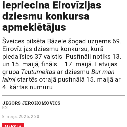
iepriecina Eirovīzijas
dziesmu konkursa
apmeklētājus
Šveices pilsēta Bāzele šogad uzņems 69.
Eirovīzijas dziesmu konkursu, kurā
piedalīsies 37 valstis. Pusfināli notiks 13.
un 15. maijā, fināls – 17. maijā. Latvijas
grupa
Tautumeitas
ar dziesmu
Bur man
laimi
startēs otrajā pusfinālā 15. maijā ar
4. kārtas numuru
JEGORS JEROHOMOVIČS
KDi
8. maijs, 2025, 2:30