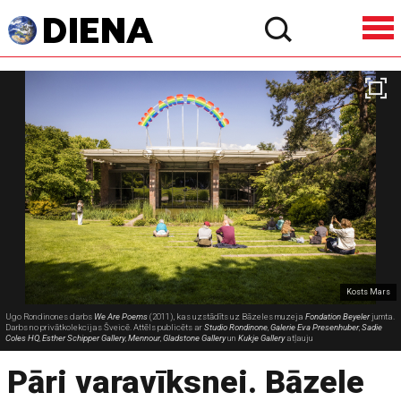
Kosts Mars
Ugo Rondinones darbs
We Are Poems
(2011), kas uzstādīts uz Bāzeles muzeja
Fondation Beyeler
jumta.
Darbs no privātkolekcijas Šveicē. Attēls publicēts ar
Studio Rondinone
,
Galerie Eva Presenhuber
,
Sadie
Coles HQ
,
Esther Schipper Gallery
,
Mennour
,
Gladstone Gallery
un
Kukje Gallery
atļauju
Pāri varavīksnei. Bāzele