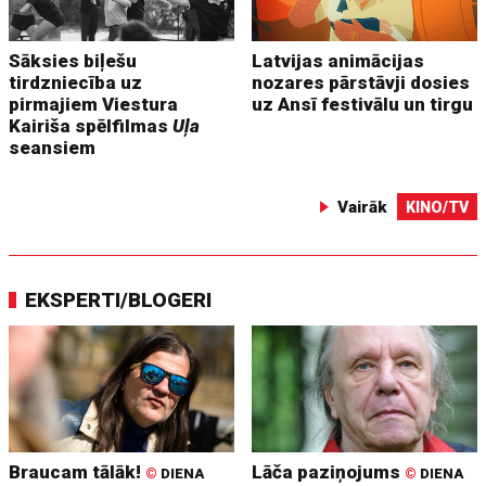
Sāksies biļešu
Latvijas animācijas
tirdzniecība uz
nozares pārstāvji dosies
pirmajiem Viestura
uz Ansī festivālu un tirgu
Kairiša spēlfilmas
Uļa
seansiem
Vairāk
KINO/TV
EKSPERTI/BLOGERI
Braucam tālāk!
Lāča paziņojums
©
DIENA
©
DIENA