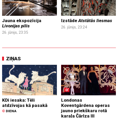
Jauna ekspozīcija
Izstāde
Atstātās liesmas
Livonijas pilis
26. jūnijs, 23:24
26. jūnijs, 23:35
ZIŅAS
KDi iesaka: Tēli
Londonas
atdzīvojas kā pasakā
Koventgārdena operas
jauno priekškaru rotā
©
DIENA
karaļa Čārlza III