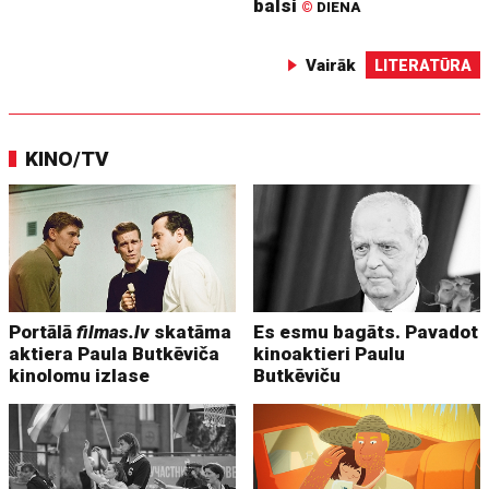
balsi
©
DIENA
Vairāk
LITERATŪRA
KINO/TV
Portālā
filmas.lv
skatāma
Es esmu bagāts. Pavadot
aktiera Paula Butkēviča
kinoaktieri Paulu
kinolomu izlase
Butkēviču