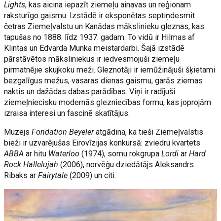
Lights
, kas aicina iepazīt ziemeļu ainavas un reģionam
raksturīgo gaismu. Izstādē ir eksponētas septiņdesmit
četras Ziemeļvalstu un Kanādas mākslinieku gleznas, kas
tapušas no 1888. līdz 1937. gadam. To vidū ir Hilmas af
Klintas un Edvarda Munka meistardarbi. Šajā izstādē
pārstāvētos māksliniekus ir iedvesmojuši ziemeļu
pirmatnējie skujkoku meži. Gleznotāji ir iemūžinājuši šķietami
bezgalīgus mežus, vasaras dienas gaismu, garās ziemas
naktis un dažādas dabas parādības. Viņi ir radījuši
ziemeļniecisku modernās glezniecības formu, kas joprojām
izraisa interesi un fascinē skatītājus.
Muzejs
Fondation Beyeler
atgādina, ka tieši Ziemeļvalstis
bieži ir uzvarējušas Eirovīzijas konkursā: zviedru kvartets
ABBA
ar hitu
Waterloo
(1974), somu rokgrupa
Lordi
ar
Hard
Rock Hallelujah
(2006), norvēģu dziedātājs Aleksandrs
Ribaks ar
Fairytale
(2009) un citi.