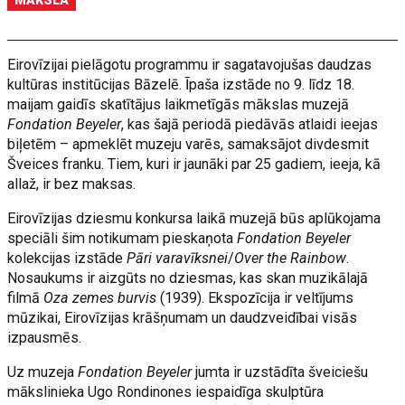
MĀKSLA
Eirovīzijai pielāgotu programmu ir sagatavojušas daudzas
kultūras institūcijas Bāzelē. Īpaša izstāde no 9. līdz 18.
maijam gaidīs skatītājus laikmetīgās mākslas muzejā
Fondation Beyeler
, kas šajā periodā piedāvās atlaidi ieejas
biļetēm – apmeklēt muzeju varēs, samaksājot divdesmit
Šveices franku. Tiem, kuri ir jaunāki par 25 gadiem, ieeja, kā
allaž, ir bez maksas.
Eirovīzijas dziesmu konkursa laikā muzejā būs aplūkojama
speciāli šim notikumam pieskaņota
Fondation Beyeler
kolekcijas izstāde
Pāri varavīksnei
/
Over the Rainbow
.
Nosaukums ir aizgūts no dziesmas, kas skan muzikālajā
filmā
Oza zemes burvis
(1939). Ekspozīcija ir veltījums
mūzikai, Eirovīzijas krāšņumam un daudzveidībai visās
izpausmēs.
Uz muzeja
Fondation Beyeler
jumta ir uzstādīta šveiciešu
mākslinieka Ugo Rondinones iespaidīga skulptūra