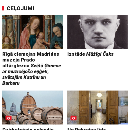
CEĻOJUMI
Rīgā ciemojas Madrides
Izstāde
Mūžīgi Čaks
muzeja Prado
altārglezna
Svētā Ģimene
ar muzicējošo eņģeli,
svētajām Katrīnu un
Barbaru
Dzirkstošais ceļvedis.
No Pakrojas līdz