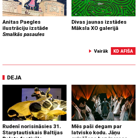
Anitas Paegles
Divas jaunas izstādes
ilustrāciju izstāde
Māksla XO galerijā
Smalkās pasaules
Vairāk
KD AFIŠA
DEJA
Rudenī norisināsies 31.
Mēs paši degam par
Starptautiskais Baltijas
latvisko kodu. Jāņu