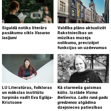
Siguldā notiks literārs
Valdība plāno aktualizēt
pasākumu cikls
Vasaras
Rakstniecības un
lasījumi
mūzikas muzeja
nolikumu, precizējot
funkcijas un uzdevumus
LU Literatūras, folkloras
Kā starmeša gaismas
un mākslas institūtu
kūlis. Izstāde
Vizma
turpinās vadīt Eva Eglāja-
Belševica. Laiks runā gadu
Kristsone
gredzenos
atgādina
dzejnieces patiesības