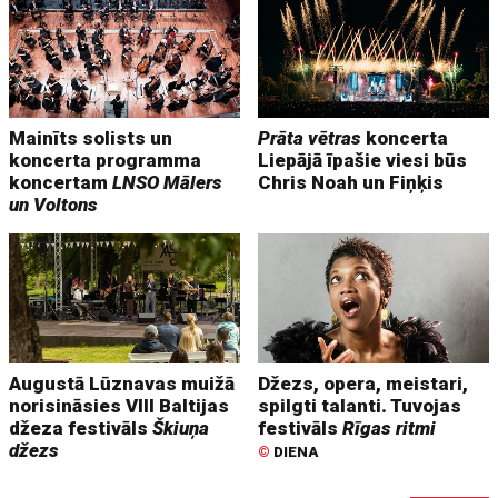
Mainīts solists un
Prāta vētras
koncerta
koncerta programma
Liepājā īpašie viesi būs
koncertam
LNSO Mālers
Chris Noah un Fiņķis
un Voltons
Augustā Lūznavas muižā
Džezs, opera, meistari,
norisināsies VIII Baltijas
spilgti talanti. Tuvojas
džeza festivāls
Škiuņa
festivāls
Rīgas ritmi
džezs
©
DIENA