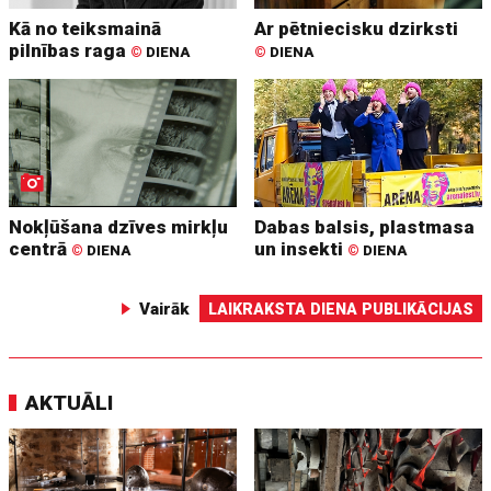
Kā no teiksmainā
Ar pētniecisku dzirksti
pilnības raga
©
DIENA
©
DIENA
Nokļūšana dzīves mirkļu
Dabas balsis, plastmasa
centrā
un insekti
©
DIENA
©
DIENA
Vairāk
LAIKRAKSTA DIENA PUBLIKĀCIJAS
AKTUĀLI