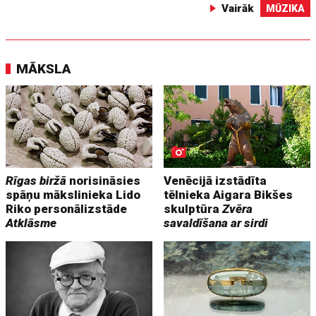
Vairāk
MŪZIKA
MĀKSLA
Rīgas biržā
norisināsies
Venēcijā izstādīta
spāņu mākslinieka Lido
tēlnieka Aigara Bikšes
Riko personālizstāde
skulptūra
Zvēra
Atklāsme
savaldīšana ar sirdi