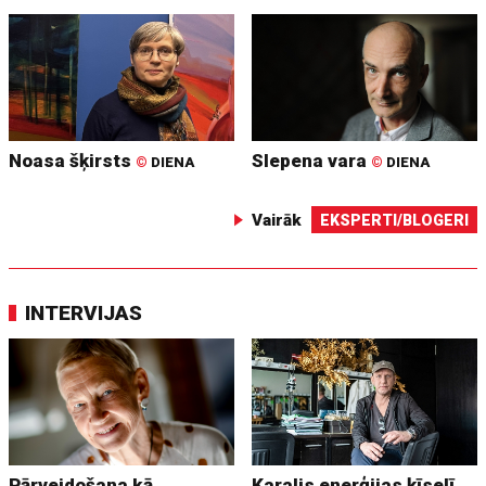
Noasa šķirsts
Slepena vara
©
DIENA
©
DIENA
Vairāk
EKSPERTI/BLOGERI
INTERVIJAS
Pārveidošana kā
Karalis enerģijas ķīselī.