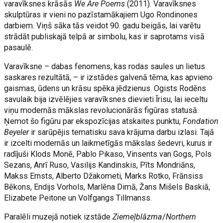
varavīksnes krāsās
We Are Poems
(2011). Varavīksnes
skulptūras ir vieni no pazīstamākajiem Ugo Rondinones
darbiem. Viņš sāka tās veidot 90. gadu beigās, lai varētu
strādāt publiskajā telpā ar simbolu, kas ir saprotams visā
pasaulē.
Varavīksne – dabas fenomens, kas rodas saules un lietus
saskares rezultātā, – ir izstādes galvenā tēma, kas apvieno
gaismas, ūdens un krāsu spēka jēdzienus. Ogists Rodēns
savulaik bija izvēlējies varavīksnes dievieti Īrisu, lai ieceltu
viņu modernās mākslas revolucionārās figūras statusā.
Ņemot šo figūru par ekspozīcijas atskaites punktu,
Fondation
Beyeler
ir sarūpējis tematisku sava krājuma darbu izlasi. Tajā
ir izcelti modernās un laikmetīgās mākslas šedevri, kurus ir
radījuši Klods Monē, Pablo Pikaso, Vinsents van Gogs, Pols
Sezans, Anrī Ruso, Vasilijs Kandinskis, Pīts Mondriāns,
Makss Ernsts, Alberto Džakometi, Marks Rotko, Frānsiss
Bēkons, Endijs Vorhols, Marlēna Dimā, Žans Mišels Baskiā,
Elizabete Peitone un Volfgangs Tillmanss.
Paralēli muzejā notiek izstāde
Ziemeļblāzma
/
Northern