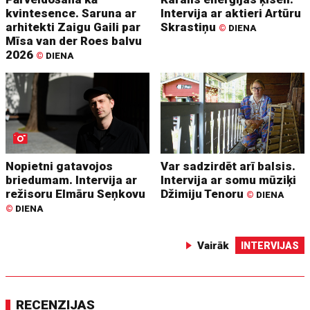
kvintesence. Saruna ar
Intervija ar aktieri Artūru
arhitekti Zaigu Gaili par
Skrastiņu
©
DIENA
Mīsa van der Roes balvu
2026
©
DIENA
Nopietni gatavojos
Var sadzirdēt arī balsis.
briedumam. Intervija ar
Intervija ar somu mūziķi
režisoru Elmāru Seņkovu
Džimiju Tenoru
©
DIENA
©
DIENA
Vairāk
INTERVIJAS
RECENZIJAS