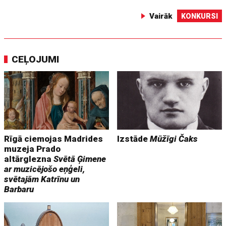
Vairāk
KONKURSI
CEĻOJUMI
Rīgā ciemojas Madrides
Izstāde
Mūžīgi Čaks
muzeja Prado
altārglezna
Svētā Ģimene
ar muzicējošo eņģeli,
svētajām Katrīnu un
Barbaru