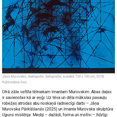
Jānis Murovskis.
Naktsputni.
Sietspiede, audekls 150 x 100 cm, 2018.
Publicitātes foto
Otrā zāle veltīta tēlniekam Imantam Murovskim. Abas daļas
ir savienotas kā ar eņģi. Uz tēva un dēla mākslas pasauļu
robežas atrodas abu noskaņā radniecīgi darbi – Jāņa
Murovska
Pārklāšanās
(2025) un Imanta Murovska skulptūra
Uguns mistērija
. Mediji – dažādi, forma un motīvi – līdzīgi.