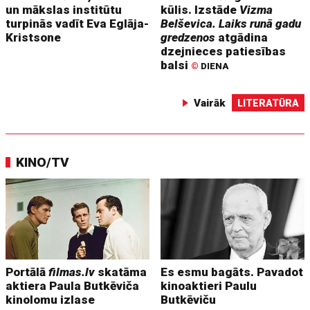
un mākslas institūtu
kūlis. Izstāde
Vizma
turpinās vadīt Eva Eglāja-
Belševica. Laiks runā gadu
Kristsone
gredzenos
atgādina
dzejnieces patiesības
balsi
©
DIENA
Vairāk
LITERATŪRA
KINO/TV
Portālā
filmas.lv
skatāma
Es esmu bagāts. Pavadot
aktiera Paula Butkēviča
kinoaktieri Paulu
kinolomu izlase
Butkēviču