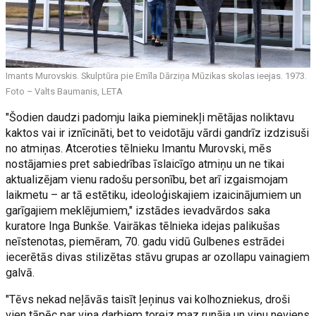
Imants Murovskis. Skulptūra pie Emīla Dārziņa Mūzikas skolas ieejas. 1973.
Foto – Valts Baumanis, LETA
"Šodien daudzi padomju laika pieminekļi mētājas noliktavu
kaktos vai ir iznīcināti, bet to veidotāju vārdi gandrīz izdzisuši
no atmiņas. Atceroties tēlnieku Imantu Murovski, mēs
nostājamies pret sabiedrības īslaicīgo atmiņu un ne tikai
aktualizējam vienu radošu personību, bet arī izgaismojam
laikmetu – ar tā estētiku, ideoloģiskajiem izaicinājumiem un
garīgajiem meklējumiem," izstādes ievadvārdos saka
kuratore Inga Bunkše. Vairākas tēlnieka idejas palikušas
neīstenotas, piemēram, 70. gadu vidū Gulbenes estrādei
iecerētās divas stilizētas stāvu grupas ar ozollapu vainagiem
galvā.
"Tēvs nekad neļāvās taisīt ļeņinus vai kolhozniekus, droši
vien tāpēc par viņa darbiem toreiz maz runāja un viņu neviens