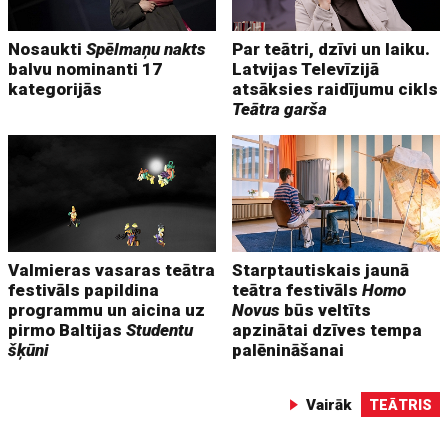
Nosaukti
Spēlmaņu nakts
Par teātri, dzīvi un laiku.
balvu nominanti 17
Latvijas Televīzijā
kategorijās
atsāksies raidījumu cikls
Teātra garša
Valmieras vasaras teātra
Starptautiskais jaunā
festivāls papildina
teātra festivāls
Homo
programmu un aicina uz
Novus
būs veltīts
pirmo Baltijas
Studentu
apzinātai dzīves tempa
šķūni
palēnināšanai
Vairāk
TEĀTRIS