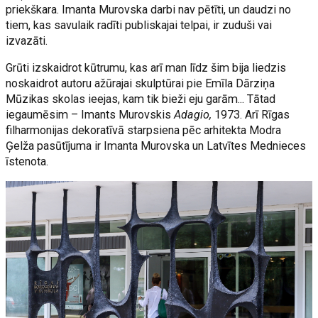
priekškara. Imanta Murovska darbi nav pētīti, un daudzi no
tiem, kas savulaik radīti publiskajai telpai, ir zuduši vai
izvazāti.
Grūti izskaidrot kūtrumu, kas arī man līdz šim bija liedzis
noskaidrot autoru ažūrajai skulptūrai pie Emīla Dārziņa
Mūzikas skolas ieejas, kam tik bieži eju garām... Tātad
iegaumēsim – Imants Murovskis
Adagio,
1973. Arī Rīgas
filharmonijas dekoratīvā starpsiena pēc arhitekta Modra
Ģelža pasūtījuma ir Imanta Murovska un Latvītes Mednieces
īstenota.