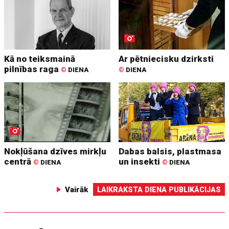
Kā no teiksmainā
Ar pētniecisku dzirksti
pilnības raga
©
DIENA
©
DIENA
Nokļūšana dzīves mirkļu
Dabas balsis, plastmasa
centrā
un insekti
©
DIENA
©
DIENA
Vairāk
LAIKRAKSTA DIENA PUBLIKĀCIJAS