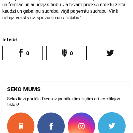
un formas un arī idejas tīrību. Ja tēvam priekšā noliktu zelta
kaudzi un gabaliņu sudraba, viņš paņemtu sudrabu. Viņš
nebija vērsts uz spožumu un ārišķību."
Ieteikt
0
0
SEKO MUMS
Seko līdzi portāla Diena.lv jaunākajām ziņām arī sociālajos
tīklos!