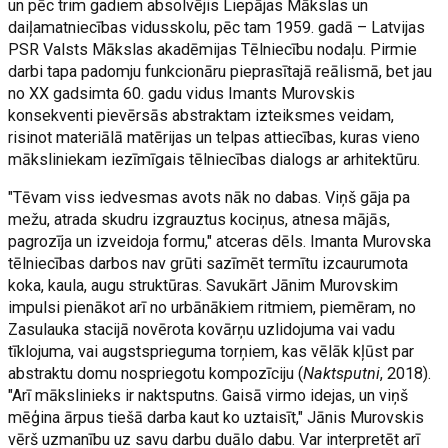
un pēc trim gadiem absolvējis Liepājas Mākslas un
daiļamatniecības vidusskolu, pēc tam 1959. gadā – Latvijas
PSR Valsts Mākslas akadēmijas Tēlniecību nodaļu. Pirmie
darbi tapa padomju funkcionāru pieprasītajā reālismā, bet jau
no XX gadsimta 60. gadu vidus Imants Murovskis
konsekventi pievērsās abstraktam izteiksmes veidam,
risinot materiālā matērijas un telpas attiecības, kuras vieno
māksliniekam iezīmīgais tēlniecības dialogs ar arhitektūru.
"Tēvam viss iedvesmas avots nāk no dabas. Viņš gāja pa
mežu, atrada skudru izgrauztus kociņus, atnesa mājās,
pagrozīja un izveidoja formu," atceras dēls. Imanta Murovska
tēlniecības darbos nav grūti sazīmēt termītu izcaurumota
koka, kaula, augu struktūras. Savukārt Jānim Murovskim
impulsi pienākot arī no urbānākiem ritmiem, piemēram, no
Zasulauka stacijā novērota kovārņu uzlidojuma vai vadu
tīklojuma, vai augstsprieguma torņiem, kas vēlāk kļūst par
abstraktu domu nospriegotu kompozīciju (
Naktsputni
, 2018).
"Arī mākslinieks ir naktsputns. Gaisā virmo idejas, un viņš
mēģina ārpus tiešā darba kaut ko uztaisīt," Jānis Murovskis
vērš uzmanību uz savu darbu duālo dabu. Var interpretēt arī