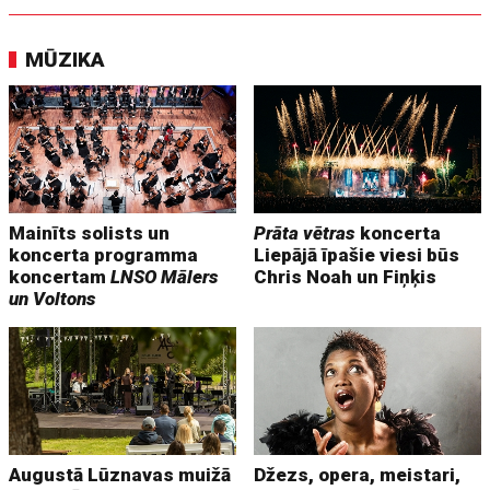
MŪZIKA
Mainīts solists un
Prāta vētras
koncerta
koncerta programma
Liepājā īpašie viesi būs
koncertam
LNSO Mālers
Chris Noah un Fiņķis
un Voltons
Augustā Lūznavas muižā
Džezs, opera, meistari,