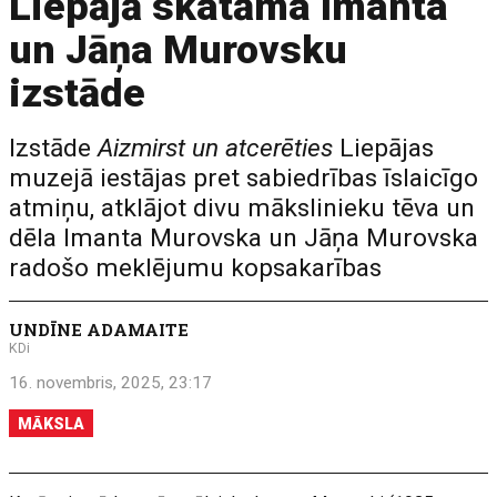
Liepājā skatāma Imanta
un Jāņa Murovsku
izstāde
Izstāde
Aizmirst un atcerēties
Liepājas
muzejā iestājas pret sabiedrības īslaicīgo
atmiņu, atklājot divu mākslinieku tēva un
dēla Imanta Murovska un Jāņa Murovska
radošo meklējumu kopsakarības
UNDĪNE ADAMAITE
KDi
16. novembris, 2025, 23:17
MĀKSLA