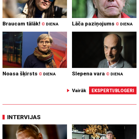
Braucam tālāk!
Lāča paziņojums
©
DIENA
©
DIENA
Noasa šķirsts
Slepena vara
©
DIENA
©
DIENA
Vairāk
EKSPERTI/BLOGERI
INTERVIJAS