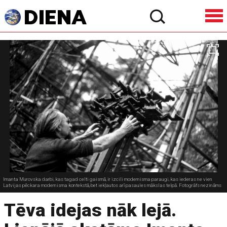
Imanta Murovska darbi, kas tagad celti gaismā, ir izcili modernisma paraugi, kas iederas ne vien
Latvijas pēckara modernisma kontekstā, bet iekļautos arī pasaules mākslas telpā. Fotogrāfs nezināms
Tēva idejas nāk lejā.