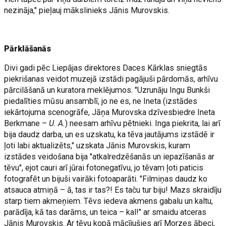
nezināja," pieļauj mākslinieks Jānis Murovskis.
Pārklāšanās
Divi gadi pēc Liepājas direktores Daces Kārklas sniegtās
piekrišanas veidot muzejā izstādi pagājuši pārdomās, arhīvu
pārcilāšanā un kuratora meklējumos. "Uzrunāju Ingu Bunkši
piedalīties mūsu ansamblī, jo ne es, ne Ineta (izstādes
iekārtojuma scenogrāfe, Jāņa Murovska dzīvesbiedre Ineta
Berkmane –
U. A.
) neesam arhīvu pētnieki. Inga piekrita, lai arī
bija daudz darba, un es uzskatu, ka tēva jautājums izstādē ir
ļoti labi aktualizēts," uzskata Jānis Murovskis, kuram
izstādes veidošana bija "atkalredzēšanās un iepazīšanās ar
tēvu", ejot cauri arī jūrai fotonegatīvu, jo tēvam ļoti paticis
fotografēt un bijuši vairāki fotoaparāti. "Filmiņas daudz ko
atsauca atmiņā – ā, tas ir tas?! Es taču tur biju! Mazs skraidīju
starp tiem akmeņiem. Tēvs iedeva akmens gabalu un kaltu,
parādīja, kā tas darāms, un teica – kal!" ar smaidu atceras
Jānis Murovskis. Ar tēvu kopā mācījušies arī Morzes ābeci,