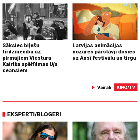
Sāksies biļešu
Latvijas animācijas
tirdzniecība uz
nozares pārstāvji dosies
pirmajiem Viestura
uz Ansī festivālu un tirgu
Kairiša spēlfilmas
Uļa
seansiem
Vairāk
KINO/TV
EKSPERTI/BLOGERI