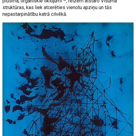
plūsma, organiskie tīklojumi –, reizēm atstaro Visuma
struktūras, kas liek atcerēties vienotu apziņu un tās
nepastarpinātību katrā cilvēkā.