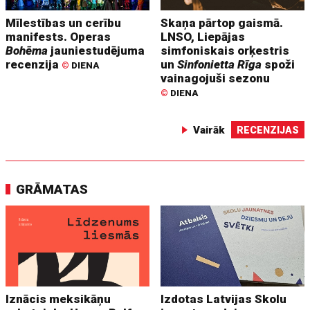
Mīlestības un cerību
Skaņa pārtop gaismā.
manifests. Operas
LNSO, Liepājas
Bohēma
jauniestudējuma
simfoniskais orķestris
recenzija
un
Sinfonietta Rīga
spoži
©
DIENA
vainagojuši sezonu
©
DIENA
Vairāk
RECENZIJAS
GRĀMATAS
Iznācis meksikāņu
Izdotas Latvijas Skolu