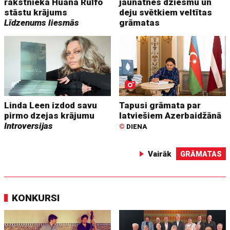
rakstnieka Huana Rulfo
jaunatnes dziesmu un
stāstu krājums
deju svētkiem veltītas
Līdzenums liesmās
grāmatas
Linda Leen izdod savu
Tapusi grāmata par
pirmo dzejas krājumu
latviešiem Azerbaidžānā
Introversijas
©
DIENA
Vairāk
GRĀMATAS
KONKURSI