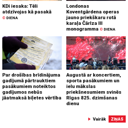
KDi iesaka: Tēli
Londonas
atdzīvojas kā pasakā
Koventgārdena operas
jauno priekškaru rotā
©
DIENA
karaļa Čārlza III
monogramma
©
DIENA
Par drošības brīdinājuma
Augustā ar koncertiem,
gadījumā pārtrauktiem
sporta pasākumiem un
pasākumiem noteiktos
ielu mākslas
gadījumos nebūs
priekšnesumiem svinēs
jāatmaksā biļetes vērtība
Rīgas 825. dzimšanas
dienu
Vairāk
ZIŅAS