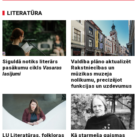
LITERATŪRA
Siguldā notiks literārs
Valdība plāno aktualizēt
pasākumu cikls
Vasaras
Rakstniecības un
lasījumi
mūzikas muzeja
nolikumu, precizējot
funkcijas un uzdevumus
LU Literatūras, folkloras
Kā starmeša gaismas