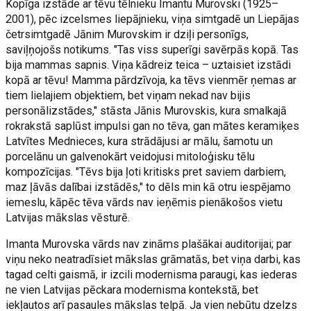
Kopīga izstāde ar tēvu tēlnieku Imantu Murovski (1925–
2001), pēc izcelsmes liepājnieku, viņa simtgadē un Liepājas
četrsimtgadē Jānim Murovskim ir dziļi personīgs,
saviļņojošs notikums. "Tas viss superīgi savērpās kopā. Tas
bija mammas sapnis. Viņa kādreiz teica – uztaisiet izstādi
kopā ar tēvu! Mamma pārdzīvoja, ka tēvs vienmēr ņemas ar
tiem lielajiem objektiem, bet viņam nekad nav bijis
personālizstādes," stāsta Jānis Murovskis, kura smalkajā
rokrakstā saplūst impulsi gan no tēva, gan mātes keramiķes
Latvītes Mednieces, kura strādājusi ar mālu, šamotu un
porcelānu un galvenokārt veidojusi mitoloģisku tēlu
kompozīcijas. "Tēvs bija ļoti kritisks pret saviem darbiem,
maz ļāvās dalībai izstādēs," to dēls min kā otru iespējamo
iemeslu, kāpēc tēva vārds nav ieņēmis pienākošos vietu
Latvijas mākslas vēsturē.
Imanta Murovska vārds nav zināms plašākai auditorijai; par
viņu neko neatradīsiet mākslas grāmatās, bet viņa darbi, kas
tagad celti gaismā, ir izcili modernisma paraugi, kas iederas
ne vien Latvijas pēckara modernisma kontekstā, bet
iekļautos arī pasaules mākslas telpā. Ja vien nebūtu dzelzs