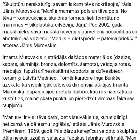
"Skulptūru neraksturīgi savam laikam tēvs nokrāsojis," rāda
Jānis Murovskis. "Manī ir mammas pols un tēva pols. No
tēva – konstrukcijas, skaidras formas, lieli formāti, no
mammas – sīkplastika, cilvēciņi, Jāņi." Pēc 2002. gada
mākslinieks savā mākslā novērojis pārvēlienu nosacītības un
abstrakcijas virzienā. "Medijs – sietspiede – pateica priekšā,"
atceras Jānis Murovskis.
Imants Murovskis ir strādājis dažādos materiālos (dzelzs,
kapars, alumīnijs, bronza, dolomīts, šamots), veidojis rotas,
medaļas, tapuši arī neskaitāmi kopdarbi ar dzīvesbiedri
keramiķi Latvīti Mednieci. Tomēr kuratore Inga Bunkše
uzskata, ka vispilnīgāk telpiskā dimensija atklājas Imanta
Murovska iespaidīgajos metāla darbos, kas rosina skatītāju
kustēties, mainīt skata punktu un pieredzēt virsmas faktūras
raupjumu.
"Man tuvi ir visi tēva darbi, bet vistuvākie tie, kurus pilnīgi
neticamā veidā esmu izglābis," stāsta Jānis Murovskis.
Piemēram, 1969. gadā Pils dārza kafejnīcai veidoto skulptūru
dēls nejauši uzgājis salauztu Tabakas fabrikas sētmalē. "Man