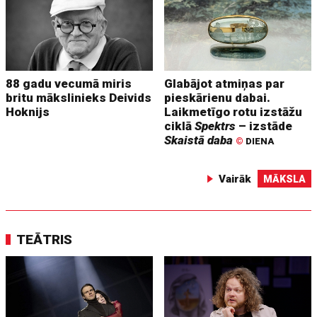
88 gadu vecumā miris
Glabājot atmiņas par
britu mākslinieks Deivids
pieskārienu dabai.
Hoknijs
Laikmetīgo rotu izstāžu
ciklā
Spektrs
– izstāde
Skaistā daba
©
DIENA
Vairāk
MĀKSLA
TEĀTRIS