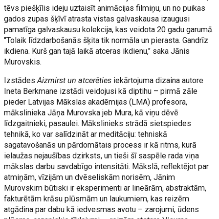
tēvs piešķīlis ideju uztaisīt animācijas filmiņu, un no puikas
gados zupas šķīvī atrasta vistas galvaskausa izaugusi
pamatīga galvaskausu kolekcija, kas veidota 20 gadu garumā.
"Tolaik līdzdarbošanās šķita tik normāla un pierasta. Gandrīz
ikdiena. Kurš gan tajā laikā atceras ikdienu," saka Jānis
Murovskis.
Izstādes
Aizmirst un atcerēties
iekārtojuma dizaina autore
Ineta Berkmane izstādi veidojusi kā diptihu – pirmā zāle
pieder Latvijas Mākslas akadēmijas (LMA) profesora,
mākslinieka Jāņa Murovska jeb Mura, kā viņu dēvē
līdzgaitnieki, pasaulei. Mākslinieks strādā sietspiedes
tehnikā, ko var salīdzināt ar meditāciju: tehniskā
sagatavošanās un pārdomātais process ir kā ritms, kurā
ielaužas nejaušības dzirksts, un tieši šī saspēle rada viņa
mākslas darbu savdabīgo intensitāti. Mākslā, reflektējot par
atmiņām, vīzijām un dvēseliskām norisēm, Jānim
Murovskim būtiski ir eksperimenti ar lineārām, abstraktām,
fakturētām krāsu plūsmām un laukumiem, kas reizēm
atgādina par dabu kā iedvesmas avotu – zarojumi, ūdens