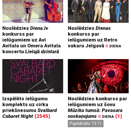
Noslēdzies
Diena.lv
Noslēdzies
Dienas
konkurss par
konkurss par
ielūgumiem uz Avi
ielūgumiem uz Retro
Avitala un Omera Avitala
vakaru Jelgavā
©
DIENA
koncertu
Lielajā dzintarā
Izspēlēts ielūgumu
Noslēdzies konkurss par
komplekts uz cirka
ielūgumiem uz šovu
priekšnesumu
Svalbard
Mūzika tumsā: Pavasara
Cabaret Night
(2545)
noskaņojums
(1)
©
DIENA
Papildināts 13:11