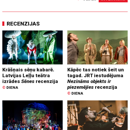
RECENZIJAS
Krāšņais sēņu kabarē.
Kāpēc tas notiek šeit un
Latvijas Leļļu teātra
tagad. JRT iestudējuma
izrādes
Sēnes
recenzija
Nezināms objekts ir
piezemējies
recenzija
©
DIENA
©
DIENA