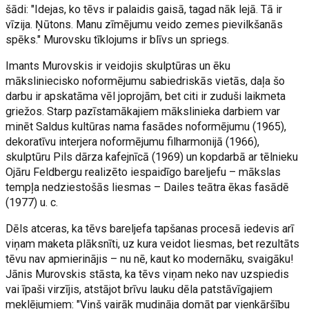
šādi: "Idejas, ko tēvs ir palaidis gaisā, tagad nāk lejā. Tā ir
vīzija. Ņūtons. Manu zīmējumu veido zemes pievilkšanās
spēks." Murovsku tīklojums ir blīvs un spriegs.
Imants Murovskis ir veidojis skulptūras un ēku
māksliniecisko noformējumu sabiedriskās vietās, daļa šo
darbu ir apskatāma vēl joprojām, bet citi ir zuduši laikmeta
griežos. Starp pazīstamākajiem mākslinieka darbiem var
minēt Saldus kultūras nama fasādes noformējumu (1965),
dekoratīvu interjera noformējumu filharmonijā (1966),
skulptūru Pils dārza kafejnīcā (1969) un kopdarbā ar tēlnieku
Ojāru Feldbergu realizēto iespaidīgo bareljefu – mākslas
tempļa nedziestošās liesmas – Dailes teātra ēkas fasādē
(1977) u. c.
Dēls atceras, ka tēvs bareljefa tapšanas procesā iedevis arī
viņam maketa plāksnīti, uz kura veidot liesmas, bet rezultāts
tēvu nav apmierinājis – nu nē, kaut ko modernāku, svaigāku!
Jānis Murovskis stāsta, ka tēvs viņam neko nav uzspiedis
vai īpaši virzījis, atstājot brīvu lauku dēla patstāvīgajiem
meklējumiem: "Viņš vairāk mudināja domāt par vienkāršību