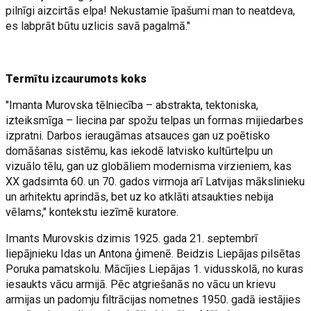
pilnīgi aizcirtās elpa! Nekustamie īpašumi man to neatdeva,
es labprāt būtu uzlicis savā pagalmā."
Termītu izcaurumots koks
"Imanta Murovska tēlniecība – abstrakta, tektoniska,
izteiksmīga – liecina par spožu telpas un formas mijiedarbes
izpratni. Darbos ieraugāmas atsauces gan uz poētisko
domāšanas sistēmu, kas iekodē latvisko kultūrtelpu un
vizuālo tēlu, gan uz globāliem modernisma virzieniem, kas
XX gadsimta 60. un 70. gados virmoja arī Latvijas mākslinieku
un arhitektu aprindās, bet uz ko atklāti atsaukties nebija
vēlams," kontekstu iezīmē kuratore.
Imants Murovskis dzimis 1925. gada 21. septembrī
liepājnieku Idas un Antona ģimenē. Beidzis Liepājas pilsētas
Poruka pamatskolu. Mācījies Liepājas 1. vidusskolā, no kuras
iesaukts vācu armijā. Pēc atgriešanās no vācu un krievu
armijas un padomju filtrācijas nometnes 1950. gadā iestājies