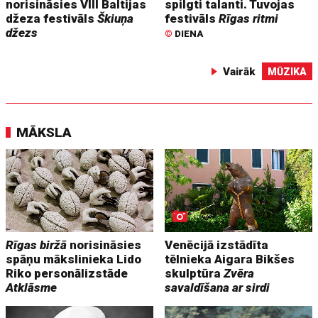
norisināsies VIII Baltijas
spilgti talanti. Tuvojas
džeza festivāls
Škiuņa
festivāls
Rīgas ritmi
džezs
©
DIENA
Vairāk
MŪZIKA
MĀKSLA
Rīgas biržā
norisināsies
Venēcijā izstādīta
spāņu mākslinieka Lido
tēlnieka Aigara Bikšes
Riko personālizstāde
skulptūra
Zvēra
Atklāsme
savaldīšana ar sirdi