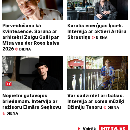
Pārveidošana kā
Karalis enerģijas ķīselī.
kvintesence. Saruna ar
Intervija ar aktieri Artūru
arhitekti Zaigu Gaili par
Skrastiņu
©
DIENA
Mīsa van der Roes balvu
2026
©
DIENA
Nopietni gatavojos
Var sadzirdēt arī balsis.
briedumam. Intervija ar
Intervija ar somu mūziķi
režisoru Elmāru Seņkovu
Džimiju Tenoru
©
DIENA
©
DIENA
Vairāk
INTERVIJAS