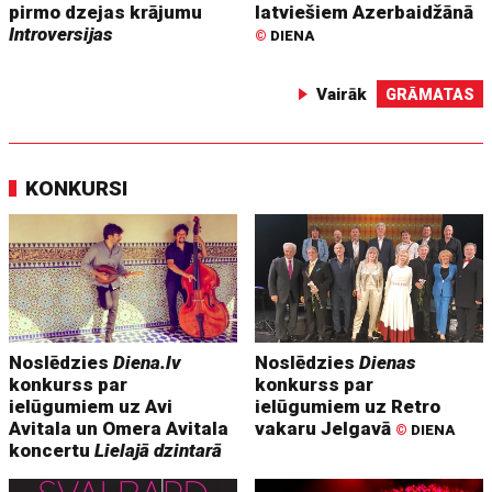
pirmo dzejas krājumu
latviešiem Azerbaidžānā
Introversijas
©
DIENA
Vairāk
GRĀMATAS
KONKURSI
Noslēdzies
Diena.lv
Noslēdzies
Dienas
konkurss par
konkurss par
ielūgumiem uz Avi
ielūgumiem uz Retro
Avitala un Omera Avitala
vakaru Jelgavā
©
DIENA
koncertu
Lielajā dzintarā