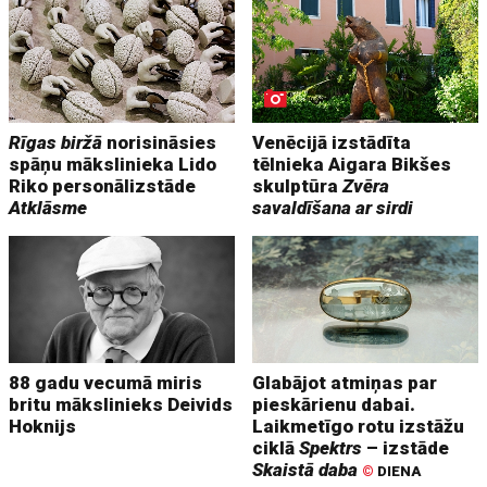
Rīgas biržā
norisināsies
Venēcijā izstādīta
spāņu mākslinieka Lido
tēlnieka Aigara Bikšes
Riko personālizstāde
skulptūra
Zvēra
Atklāsme
savaldīšana ar sirdi
88 gadu vecumā miris
Glabājot atmiņas par
britu mākslinieks Deivids
pieskārienu dabai.
Hoknijs
Laikmetīgo rotu izstāžu
ciklā
Spektrs
– izstāde
Skaistā daba
©
DIENA