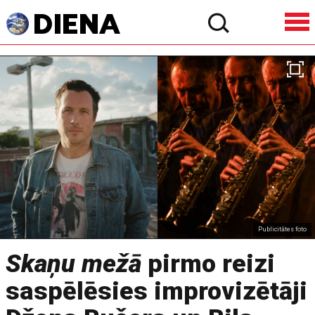
Publicitātes foto
Skaņu mežā
pirmo reizi
saspēlēsies improvizētāji