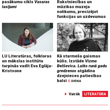
pasākumu cikls
Vasaras
Rakstniecības un
lasījumi
mūzikas muzeja
nolikumu, precizējot
funkcijas un uzdevumus
LU Literatūras, folkloras
Kā starmeša gaismas
un mākslas institūtu
kūlis. Izstāde
Vizma
turpinās vadīt Eva Eglāja-
Belševica. Laiks runā gadu
Kristsone
gredzenos
atgādina
dzejnieces patiesības
balsi
©
DIENA
Vairāk
LITERATŪRA