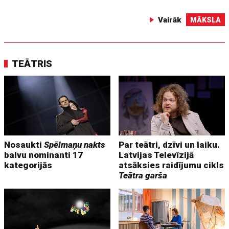
Vairāk
MĀKSLA
TEĀTRIS
Nosaukti
Spēlmaņu nakts
Par teātri, dzīvi un laiku.
balvu nominanti 17
Latvijas Televīzijā
kategorijās
atsāksies raidījumu cikls
Teātra garša