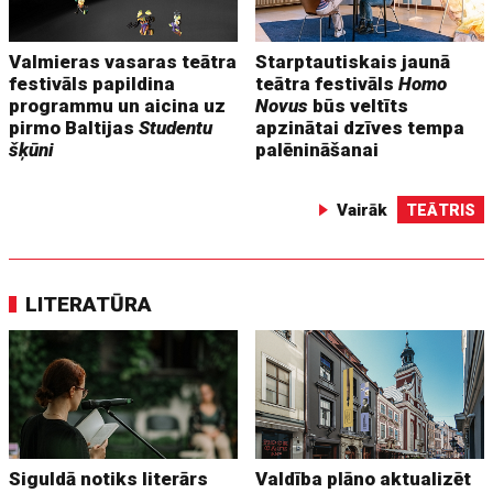
Valmieras vasaras teātra
Starptautiskais jaunā
festivāls papildina
teātra festivāls
Homo
programmu un aicina uz
Novus
būs veltīts
pirmo Baltijas
Studentu
apzinātai dzīves tempa
šķūni
palēnināšanai
Vairāk
TEĀTRIS
LITERATŪRA
Siguldā notiks literārs
Valdība plāno aktualizēt