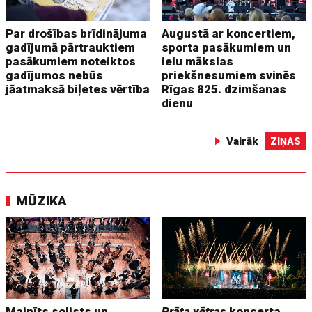
Par drošības brīdinājuma
Augustā ar koncertiem,
gadījumā pārtrauktiem
sporta pasākumiem un
pasākumiem noteiktos
ielu mākslas
gadījumos nebūs
priekšnesumiem svinēs
jāatmaksā biļetes vērtība
Rīgas 825. dzimšanas
dienu
Vairāk
ZIŅAS
MŪZIKA
Mainīts solists un
Prāta vētras
koncerta