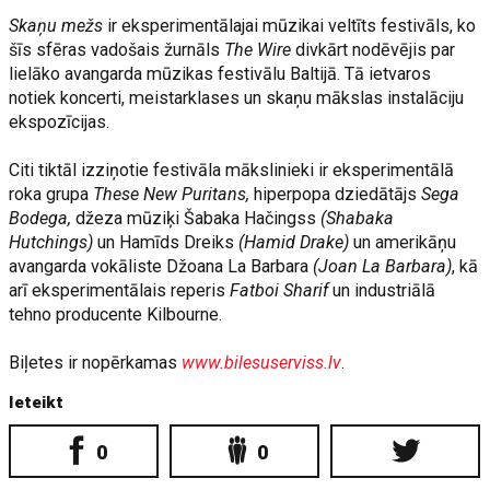
Skaņu mežs
ir eksperimentālajai mūzikai veltīts festivāls, ko
šīs sfēras vadošais žurnāls
The Wire
divkārt nodēvējis par
lielāko avangarda mūzikas festivālu Baltijā. Tā ietvaros
notiek koncerti, meistarklases un skaņu mākslas instalāciju
ekspozīcijas.
Citi tiktāl izziņotie festivāla mākslinieki ir eksperimentālā
roka grupa
These New Puritans,
hiperpopa dziedātājs
Sega
Bodega,
džeza mūziķi Šabaka Hačingss
(Shabaka
Hutchings)
un Hamīds Dreiks
(Hamid Drake)
un amerikāņu
avangarda vokāliste Džoana La Barbara
(Joan La Barbara)
, kā
arī eksperimentālais reperis
Fatboi Sharif
un industriālā
tehno producente Kilbourne.
Biļetes ir nopērkamas
www.bilesuserviss.lv
.
Ieteikt
0
0