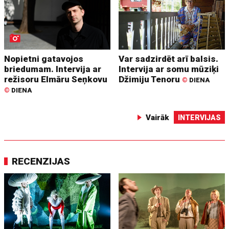
Nopietni gatavojos
Var sadzirdēt arī balsis.
briedumam. Intervija ar
Intervija ar somu mūziķi
režisoru Elmāru Seņkovu
Džimiju Tenoru
©
DIENA
©
DIENA
Vairāk
INTERVIJAS
RECENZIJAS