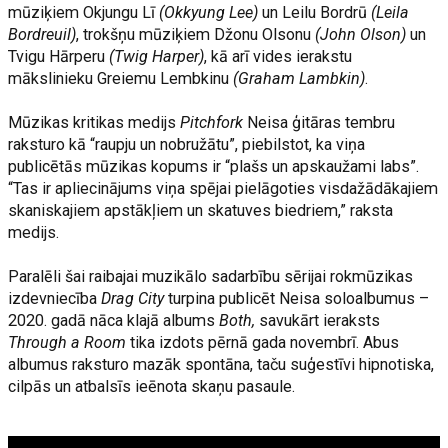
mūziķiem Okjungu Lī
(Okkyung Lee)
un Leilu Bordrū
(Leila
Bordreuil)
, trokšņu mūziķiem Džonu Olsonu
(John Olson)
un
Tvigu Hārperu
(Twig Harper)
, kā arī vides ierakstu
mākslinieku Greiemu Lembkinu
(Graham Lambkin)
.
Mūzikas kritikas medijs
Pitchfork
Neisa ģitāras tembru
raksturo kā “raupju un nobružātu”, piebilstot, ka viņa
publicētās mūzikas kopums ir “plašs un apskaužami labs”.
“Tas ir apliecinājums viņa spējai pielāgoties visdažādākajiem
skaniskajiem apstākļiem un skatuves biedriem,” raksta
medijs.
Paralēli šai raibajai muzikālo sadarbību sērijai rokmūzikas
izdevniecība
Drag City
turpina publicēt Neisa soloalbumus –
2020. gadā nāca klajā albums
Both,
savukārt ieraksts
Through a Room
tika izdots pērnā gada novembrī. Abus
albumus raksturo mazāk spontāna, taču suģestīvi hipnotiska,
cilpās un atbalsīs ieēnota skaņu pasaule.