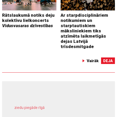
Rātslaukumā notiks deju
Ar starpdisciplināriem
kolektīvu lielkoncerts
notikumiem un
Vidusvasaras dzīvestības
starptautiskiem
māksliniekiem tiks
atzīmēta laikmetīgās
dejas Latvijā
trīsdesmitgade
Vairāk
DEJA
ziedu piegāde rīgā
meliorācijas darbi