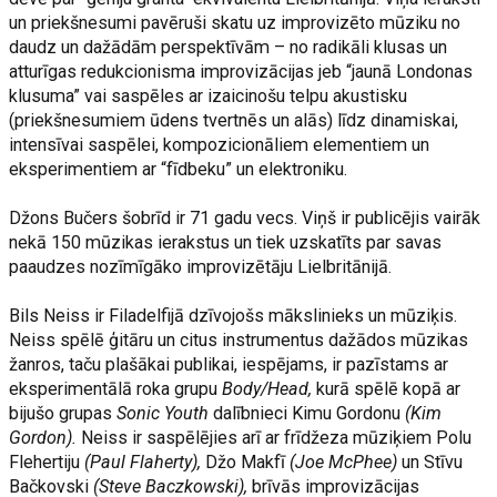
un priekšnesumi pavēruši skatu uz improvizēto mūziku no
daudz un dažādām perspektīvām – no radikāli klusas un
atturīgas redukcionisma improvizācijas jeb “jaunā Londonas
klusuma” vai saspēles ar izaicinošu telpu akustisku
(priekšnesumiem ūdens tvertnēs un alās) līdz dinamiskai,
intensīvai saspēlei, kompozicionāliem elementiem un
eksperimentiem ar “fīdbeku” un elektroniku.
Džons Bučers šobrīd ir 71 gadu vecs. Viņš ir publicējis vairāk
nekā 150 mūzikas ierakstus un tiek uzskatīts par savas
paaudzes nozīmīgāko improvizētāju Lielbritānijā.
Bils Neiss ir Filadelfijā dzīvojošs mākslinieks un mūziķis.
Neiss spēlē ģitāru un citus instrumentus dažādos mūzikas
žanros, taču plašākai publikai, iespējams, ir pazīstams ar
eksperimentālā roka grupu
Body/Head,
kurā spēlē kopā ar
bijušo grupas
Sonic Youth
dalībnieci Kimu Gordonu
(Kim
Gordon).
Neiss ir saspēlējies arī ar frīdžeza mūziķiem Polu
Flehertiju
(Paul Flaherty),
Džo Makfī
(Joe McPhee)
un Stīvu
Bačkovski
(Steve Baczkowski),
brīvās improvizācijas