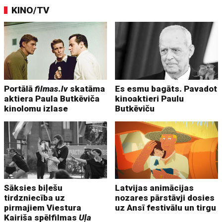
KINO/TV
Portālā
filmas.lv
skatāma
Es esmu bagāts. Pavadot
aktiera Paula Butkēviča
kinoaktieri Paulu
kinolomu izlase
Butkēviču
Sāksies biļešu
Latvijas animācijas
tirdzniecība uz
nozares pārstāvji dosies
pirmajiem Viestura
uz Ansī festivālu un tirgu
Kairiša spēlfilmas
Uļa