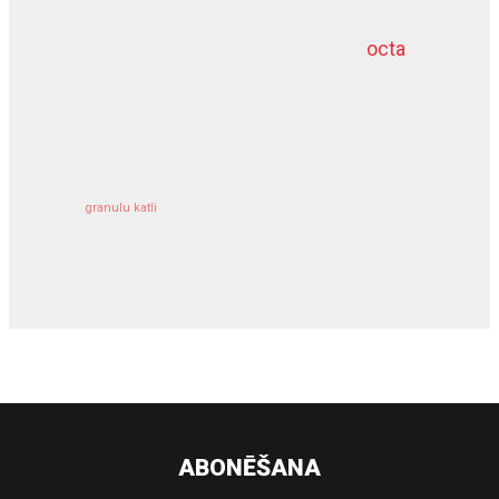
octa
dziļurbums
kravu apdrošināšana
granulu katli
siltumsūknis
ABONĒŠANA