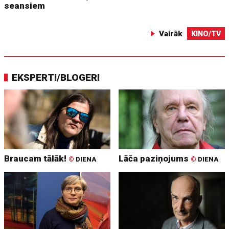
seansiem
Vairāk
KINO/TV
EKSPERTI/BLOGERI
Braucam tālāk!
Lāča paziņojums
©
DIENA
©
DIENA