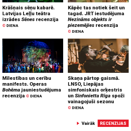
Krāšņais sēņu kabarē.
Kāpēc tas notiek šeit un
Latvijas Leļļu teātra
tagad. JRT iestudējuma
izrādes
Sēnes
recenzija
Nezināms objekts ir
piezemējies
recenzija
©
DIENA
©
DIENA
Mīlestības un cerību
Skaņa pārtop gaismā.
manifests. Operas
LNSO, Liepājas
Bohēma
jauniestudējuma
simfoniskais orķestris
recenzija
un
Sinfonietta Rīga
spoži
©
DIENA
vainagojuši sezonu
©
DIENA
Vairāk
RECENZIJAS