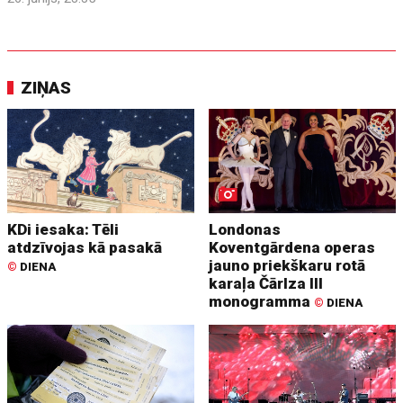
ZIŅAS
KDi iesaka: Tēli
Londonas
atdzīvojas kā pasakā
Koventgārdena operas
jauno priekškaru rotā
©
DIENA
karaļa Čārlza III
monogramma
©
DIENA