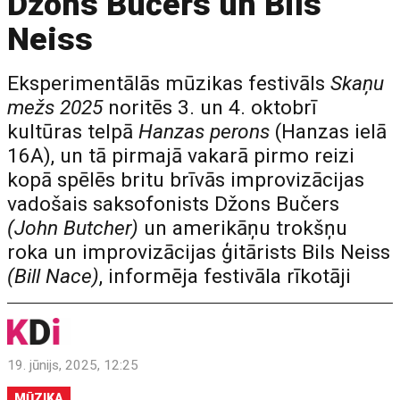
Džons Bučers un Bils
Neiss
Eksperimentālās mūzikas festivāls
Skaņu
mežs 2025
noritēs 3. un 4. oktobrī
kultūras telpā
Hanzas perons
(Hanzas ielā
16A), un tā pirmajā vakarā pirmo reizi
kopā spēlēs britu brīvās improvizācijas
vadošais saksofonists Džons Bučers
(John Butcher)
un amerikāņu trokšņu
roka un improvizācijas ģitārists Bils Neiss
(Bill Nace)
, informēja festivāla rīkotāji
19. jūnijs, 2025, 12:25
MŪZIKA