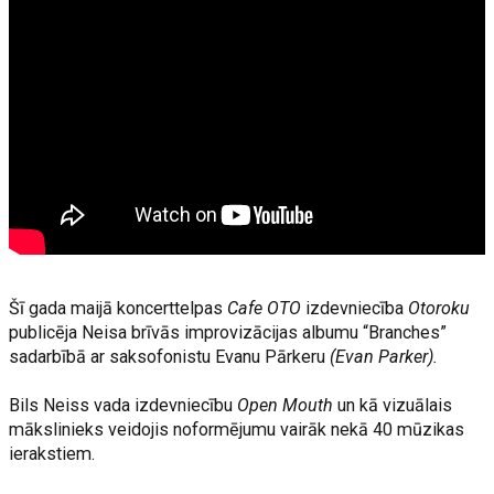
Šī gada maijā koncerttelpas
Cafe OTO
izdevniecība
Otoroku
publicēja Neisa brīvās improvizācijas albumu “Branches”
sadarbībā ar saksofonistu Evanu Pārkeru
(Evan Parker).
Bils Neiss vada izdevniecību
Open Mouth
un kā vizuālais
mākslinieks veidojis noformējumu vairāk nekā 40 mūzikas
ierakstiem.