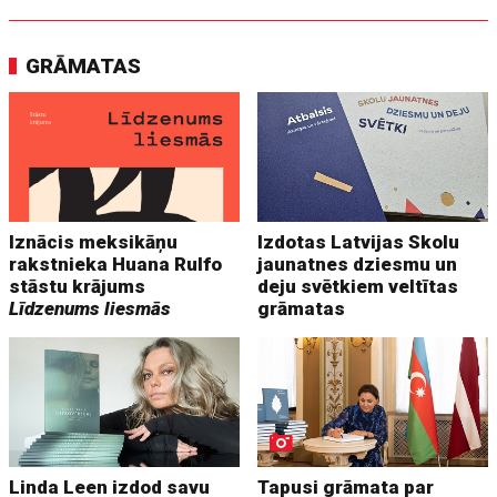
GRĀMATAS
Iznācis meksikāņu
Izdotas Latvijas Skolu
rakstnieka Huana Rulfo
jaunatnes dziesmu un
stāstu krājums
deju svētkiem veltītas
Līdzenums liesmās
grāmatas
Linda Leen izdod savu
Tapusi grāmata par