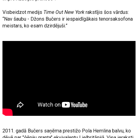
Visbeidzot medijs
Time Out New York
rakstījis šos vārdus:
“Nav šaubu - Džons Bučers ir iespaidīgākais tenorsaksofona
meistars, ko esam dzirdējuši.”
2011. gadā Bučers saņēma prestižo Pola Hemlina balvu, ko
dēvē par "ģēniju granta" ekvivalentu Lielbritānijā. Viņa ieraksti