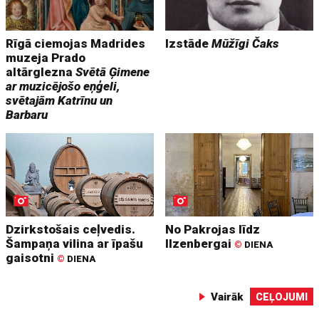
Rīgā ciemojas Madrides
Izstāde
Mūžīgi Čaks
muzeja Prado
altārglezna
Svētā Ģimene
ar muzicējošo eņģeli,
svētajām Katrīnu un
Barbaru
Dzirkstošais ceļvedis.
No Pakrojas līdz
Šampaņa vilina ar īpašu
Ilzenbergai
©
DIENA
gaisotni
©
DIENA
Vairāk
CEĻOJUMI