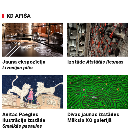
KD AFIŠA
Jauna ekspozīcija
Izstāde
Atstātās liesmas
Livonijas pilis
Anitas Paegles
Divas jaunas izstādes
ilustrāciju izstāde
Māksla XO galerijā
Smalkās pasaules