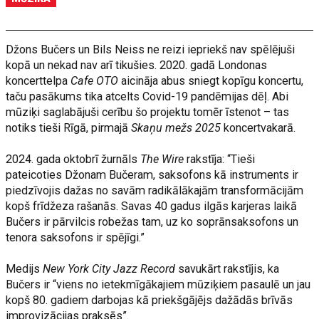
Džons Bučers un Bils Neiss ne reizi iepriekš nav spēlējuši
kopā un nekad nav arī tikušies. 2020. gadā Londonas
koncerttelpa
Cafe OTO
aicināja abus sniegt kopīgu koncertu,
taču pasākums tika atcelts Covid-19 pandēmijas dēļ. Abi
mūziķi saglabājuši cerību šo projektu tomēr īstenot – tas
notiks tieši Rīgā, pirmajā
Skaņu mežs 2025
koncertvakarā.
2024. gada oktobrī žurnāls
The Wire
rakstīja: “Tieši
pateicoties Džonam Bučeram, saksofons kā instruments ir
piedzīvojis dažas no savām radikālākajām transformācijām
kopš frīdžeza rašanās. Savas 40 gadus ilgās karjeras laikā
Bučers ir pārvilcis robežas tam, uz ko soprānsaksofons un
tenora saksofons ir spējīgi.”
Medijs
New York City Jazz Record
savukārt rakstījis, ka
Bučers ir “viens no ietekmīgākajiem mūziķiem pasaulē un jau
kopš 80. gadiem darbojas kā priekšgājējs dažādās brīvās
improvizācijas praksēs”.