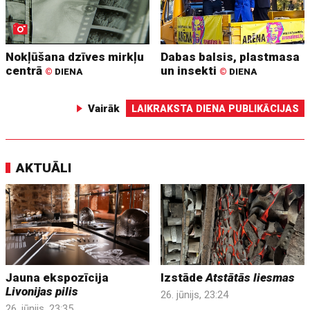
Nokļūšana dzīves mirkļu
Dabas balsis, plastmasa
centrā
un insekti
©
DIENA
©
DIENA
Vairāk
LAIKRAKSTA DIENA PUBLIKĀCIJAS
AKTUĀLI
Jauna ekspozīcija
Izstāde
Atstātās liesmas
Livonijas pilis
26. jūnijs, 23:24
26. jūnijs, 23:35