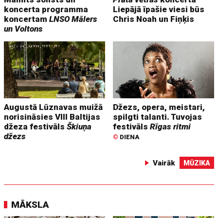
koncerta programma
Liepājā īpašie viesi būs
koncertam
LNSO Mālers
Chris Noah un Fiņķis
un Voltons
Augustā Lūznavas muižā
Džezs, opera, meistari,
norisināsies VIII Baltijas
spilgti talanti. Tuvojas
džeza festivāls
Škiuņa
festivāls
Rīgas ritmi
džezs
©
DIENA
Vairāk
MŪZIKA
MĀKSLA