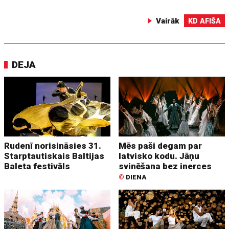
Vairāk
KD AFIŠA
DEJA
Rudenī norisināsies 31.
Mēs paši degam par
Starptautiskais Baltijas
latvisko kodu. Jāņu
Baleta festivāls
svinēšana bez inerces
©
DIENA