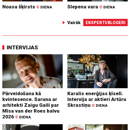
Noasa šķirsts
Slepena vara
©
DIENA
©
DIENA
Vairāk
EKSPERTI/BLOGERI
INTERVIJAS
Pārveidošana kā
Karalis enerģijas ķīselī.
kvintesence. Saruna ar
Intervija ar aktieri Artūru
arhitekti Zaigu Gaili par
Skrastiņu
©
DIENA
Mīsa van der Roes balvu
2026
©
DIENA