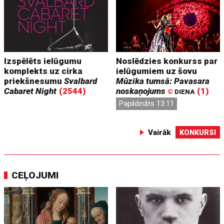
Izspēlēts ielūgumu
Noslēdzies konkurss par
komplekts uz cirka
ielūgumiem uz šovu
priekšnesumu
Svalbard
Mūzika tumsā: Pavasara
Cabaret Night
(2544)
noskaņojums
(1)
©
DIENA
Papildināts 13:11
Vairāk
KONKURSI
CEĻOJUMI