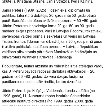
Skutelis, Kristiāna Stirāne, Jānis Strazds, Ivars Kalniņš.
Jānis Peters (1939–2025) – dzejnieks, diplomāts un
politiķis. Literatūrā debitējis 20. gadsimta 60. gadu otrajā
pusē. Radošās darbības aktīvākais posms – 60.–80. gadi.
Jānim Peteram ir nozīmīga loma 20. gs. 80. un 90. gadu
sabiedriskajos procesos. Viņš ir Latvijas Padomju rakstnieku
savienības valdes pirmais sekretārs un viens no Latvijas
Tautas frontes līderiem un dibinātājiem. 90. gadu pirmā puse
ir aktīvs politiskās darbības periods – Latvijas Republikas
valdības pilnvarotais pārstāvis Maskavā un ārkārtējais un
pilnvarotais vēstnieks Krievijas Federācijā.
Popularitāte, tautas atzinība un mīlestība ir tie atslēgas vārdi,
kas J. Peteru pavada radošās darbības aktīvākajos – 20.
gadsimta 60.–80. gados. Uz viņa dzejas lasījumu
pasākumiem ļaudis stāv rindās, lai tos dzirdētu.
Jānis Peters bijis Krišjāņa Valdemāra fonda vadītājs (no
1998. gada), LU Austrumeiropas institūta Sabiedrisko
attiecību institūta direktors (no 1999. gada). 2008. gadā