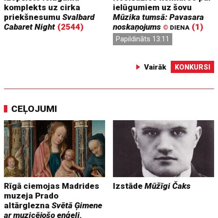
komplekts uz cirka
ielūgumiem uz šovu
priekšnesumu
Svalbard
Mūzika tumsā: Pavasara
Cabaret Night
(2544)
noskaņojums
(1)
©
DIENA
Papildināts 13:11
Vairāk
KONKURSI
CEĻOJUMI
Rīgā ciemojas Madrides
Izstāde
Mūžīgi Čaks
muzeja Prado
altārglezna
Svētā Ģimene
ar muzicējošo eņģeli,