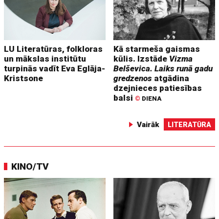
LU Literatūras, folkloras
Kā starmeša gaismas
un mākslas institūtu
kūlis. Izstāde
Vizma
turpinās vadīt Eva Eglāja-
Belševica. Laiks runā gadu
Kristsone
gredzenos
atgādina
dzejnieces patiesības
balsi
©
DIENA
Vairāk
LITERATŪRA
KINO/TV