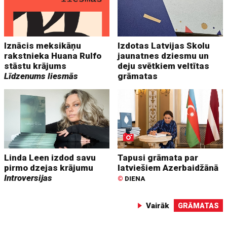
Iznācis meksikāņu
Izdotas Latvijas Skolu
rakstnieka Huana Rulfo
jaunatnes dziesmu un
stāstu krājums
deju svētkiem veltītas
Līdzenums liesmās
grāmatas
Linda Leen izdod savu
Tapusi grāmata par
pirmo dzejas krājumu
latviešiem Azerbaidžānā
Introversijas
©
DIENA
Vairāk
GRĀMATAS