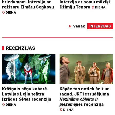
briedumam. Intervija ar
Intervija ar somu mūziķi
režisoru Elmāru Seņkovu
Džimiju Tenoru
©
DIENA
©
DIENA
Vairāk
INTERVIJAS
RECENZIJAS
Krāšņais sēņu kabarē.
Kāpēc tas notiek šeit un
Latvijas Leļļu teātra
tagad. JRT iestudējuma
izrādes
Sēnes
recenzija
Nezināms objekts ir
piezemējies
recenzija
©
DIENA
©
DIENA