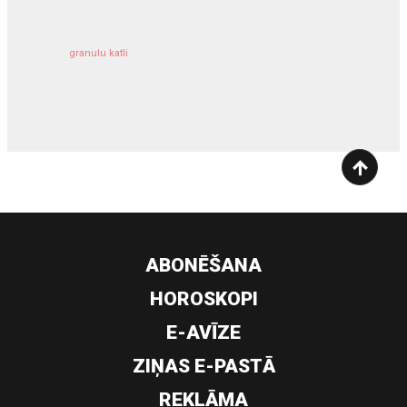
granulu katli
siltumsūknis
ABONĒŠANA
HOROSKOPI
E-AVĪZE
ZIŅAS E-PASTĀ
REKLĀMA