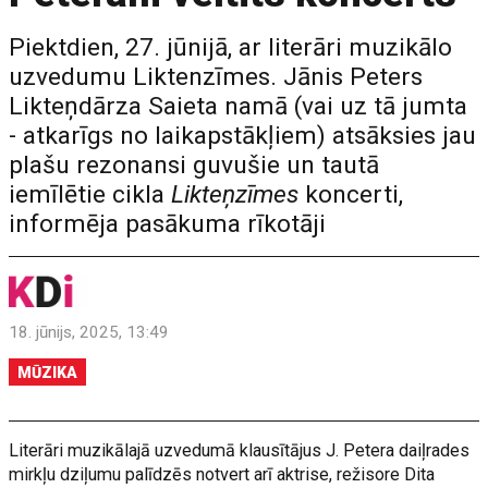
Piektdien, 27. jūnijā, ar literāri muzikālo
uzvedumu Liktenzīmes. Jānis Peters
Likteņdārza Saieta namā (vai uz tā jumta
- atkarīgs no laikapstākļiem) atsāksies jau
plašu rezonansi guvušie un tautā
iemīlētie cikla
Likteņzīmes
koncerti,
informēja pasākuma rīkotāji
18. jūnijs, 2025, 13:49
MŪZIKA
Literāri muzikālajā uzvedumā klausītājus J. Petera daiļrades
mirkļu dziļumu palīdzēs notvert arī aktrise, režisore Dita