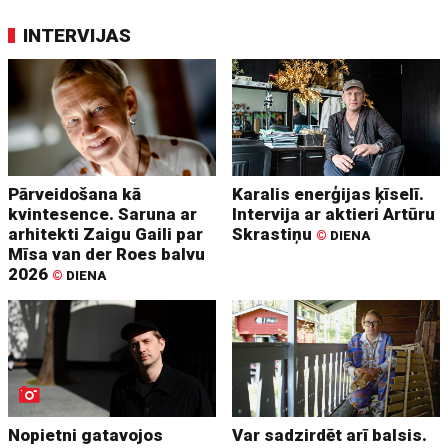
INTERVIJAS
Pārveidošana kā
Karalis enerģijas ķīselī.
kvintesence. Saruna ar
Intervija ar aktieri Artūru
arhitekti Zaigu Gaili par
Skrastiņu
©
DIENA
Mīsa van der Roes balvu
2026
©
DIENA
Nopietni gatavojos
Var sadzirdēt arī balsis.