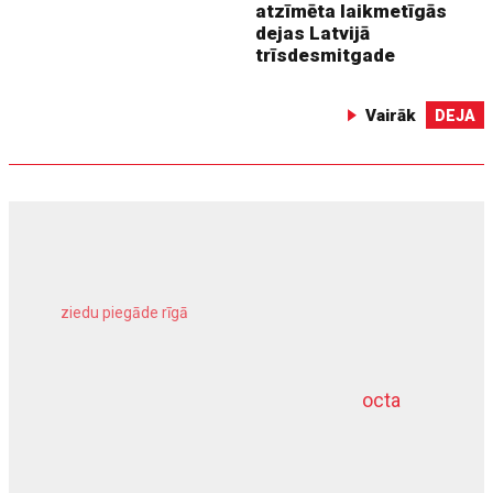
atzīmēta laikmetīgās
dejas Latvijā
trīsdesmitgade
Vairāk
DEJA
ziedu piegāde rīgā
meliorācijas darbi
octa
dziļurbums
kravu apdrošināšana