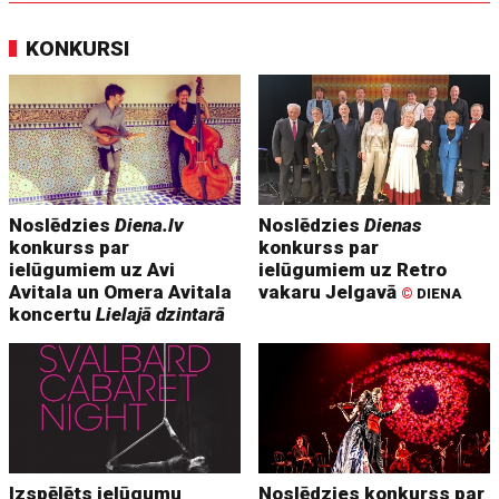
KONKURSI
Noslēdzies
Diena.lv
Noslēdzies
Dienas
konkurss par
konkurss par
ielūgumiem uz Avi
ielūgumiem uz Retro
Avitala un Omera Avitala
vakaru Jelgavā
©
DIENA
koncertu
Lielajā dzintarā
Izspēlēts ielūgumu
Noslēdzies konkurss par