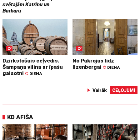
svētajām Katrīnu un
Barbaru
Dzirkstošais ceļvedis.
No Pakrojas līdz
Šampaņa vilina ar īpašu
Ilzenbergai
©
DIENA
gaisotni
©
DIENA
Vairāk
CEĻOJUMI
KD AFIŠA