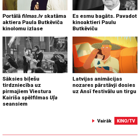
Portālā
filmas.lv
skatāma
Es esmu bagāts. Pavadot
aktiera Paula Butkēviča
kinoaktieri Paulu
kinolomu izlase
Butkēviču
Sāksies biļešu
Latvijas animācijas
tirdzniecība uz
nozares pārstāvji dosies
pirmajiem Viestura
uz Ansī festivālu un tirgu
Kairiša spēlfilmas
Uļa
seansiem
Vairāk
KINO/TV