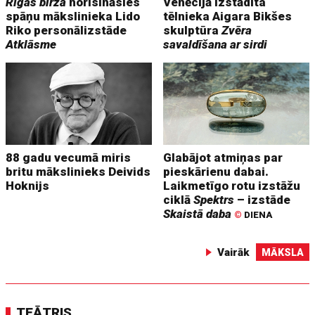
Rīgas biržā
norisināsies
Venēcijā izstādīta
spāņu mākslinieka Lido
tēlnieka Aigara Bikšes
Riko personālizstāde
skulptūra
Zvēra
Atklāsme
savaldīšana ar sirdi
88 gadu vecumā miris
Glabājot atmiņas par
britu mākslinieks Deivids
pieskārienu dabai.
Hoknijs
Laikmetīgo rotu izstāžu
ciklā
Spektrs
– izstāde
Skaistā daba
©
DIENA
Vairāk
MĀKSLA
TEĀTRIS