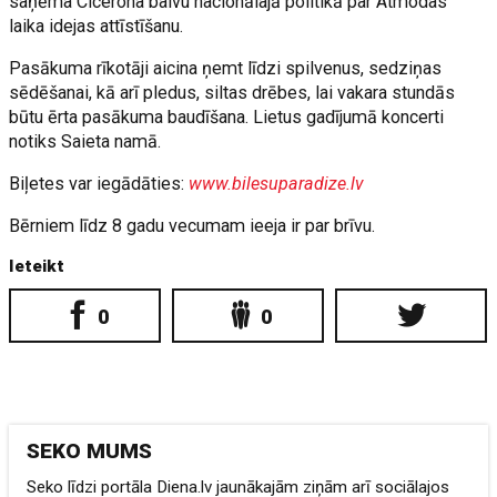
saņēma Cicerona balvu nacionālajā politikā par Atmodas
laika idejas attīstīšanu.
Pasākuma rīkotāji aicina ņemt līdzi spilvenus, sedziņas
sēdēšanai, kā arī pledus, siltas drēbes, lai vakara stundās
būtu ērta pasākuma baudīšana. Lietus gadījumā koncerti
notiks Saieta namā.
Biļetes var iegādāties:
www.bilesuparadize.lv
Bērniem līdz 8 gadu vecumam ieeja ir par brīvu.
Ieteikt
0
0
SEKO MUMS
Seko līdzi portāla Diena.lv jaunākajām ziņām arī sociālajos