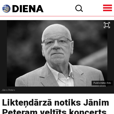
Publicitātes foto
Jānis Peters
Likteņdārzā notiks Jānim
Peteram veltīts koncerts