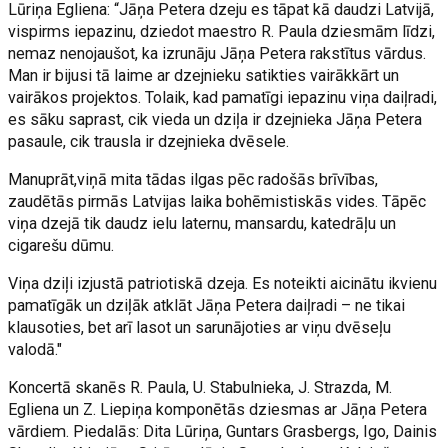
Lūriņa Egliena: “Jāņa Petera dzeju es tāpat kā daudzi Latvijā,
vispirms iepazinu, dziedot maestro R. Paula dziesmām līdzi,
nemaz nenojaušot, ka izrunāju Jāņa Petera rakstītus vārdus.
Man ir bijusi tā laime ar dzejnieku satikties vairākkārt un
vairākos projektos. Tolaik, kad pamatīgi iepazinu viņa daiļradi,
es sāku saprast, cik vieda un dziļa ir dzejnieka Jāņa Petera
pasaule, cik trausla ir dzejnieka dvēsele.
Manuprāt,viņā mita tādas ilgas pēc radošās brīvības,
zaudētās pirmās Latvijas laika bohēmistiskās vides. Tāpēc
viņa dzejā tik daudz ielu laternu, mansardu, katedrāļu un
cigarešu dūmu.
Viņa dziļi izjustā patriotiskā dzeja. Es noteikti aicinātu ikvienu
pamatīgāk un dziļāk atklāt Jāņa Petera daiļradi – ne tikai
klausoties, bet arī lasot un sarunājoties ar viņu dvēseļu
valodā."
Koncertā skanēs R. Paula, U. Stabulnieka, J. Strazda, M.
Egliena un Z. Liepiņa komponētās dziesmas ar Jāņa Petera
vārdiem. Piedalās: Dita Lūriņa, Guntars Grasbergs, Igo, Dainis