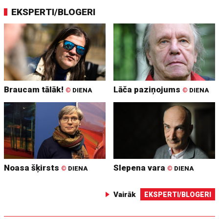
EKSPERTI/BLOGERI
Braucam tālāk!
Lāča paziņojums
©
DIENA
©
DIENA
Noasa šķirsts
Slepena vara
©
DIENA
©
DIENA
Vairāk
EKSPERTI/BLOGERI