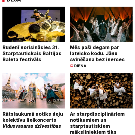
Rudenī norisināsies 31.
Mēs paši degam par
Starptautiskais Baltijas
latvisko kodu. Jāņu
Baleta festivāls
svinēšana bez inerces
©
DIENA
Rātslaukumā notiks deju
Ar starpdisciplināriem
kolektīvu lielkoncerts
notikumiem un
Vidusvasaras dzīvestības
starptautiskiem
māksliniekiem tiks