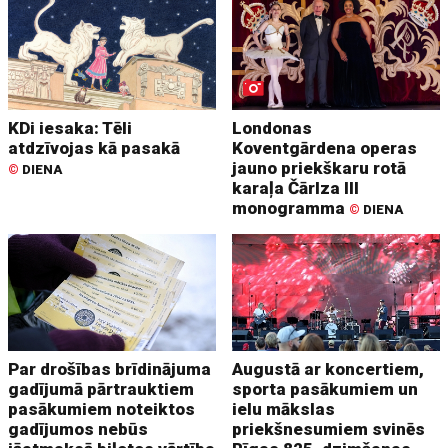
KDi iesaka: Tēli
Londonas
atdzīvojas kā pasakā
Koventgārdena operas
jauno priekškaru rotā
©
DIENA
karaļa Čārlza III
monogramma
©
DIENA
Par drošības brīdinājuma
Augustā ar koncertiem,
gadījumā pārtrauktiem
sporta pasākumiem un
pasākumiem noteiktos
ielu mākslas
gadījumos nebūs
priekšnesumiem svinēs