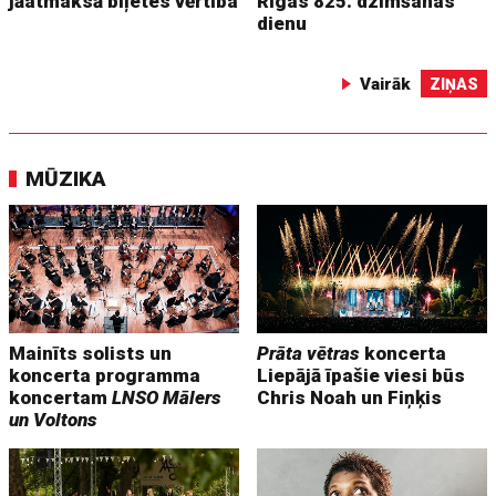
jāatmaksā biļetes vērtība
Rīgas 825. dzimšanas
dienu
Vairāk
ZIŅAS
MŪZIKA
Mainīts solists un
Prāta vētras
koncerta
koncerta programma
Liepājā īpašie viesi būs
koncertam
LNSO Mālers
Chris Noah un Fiņķis
un Voltons