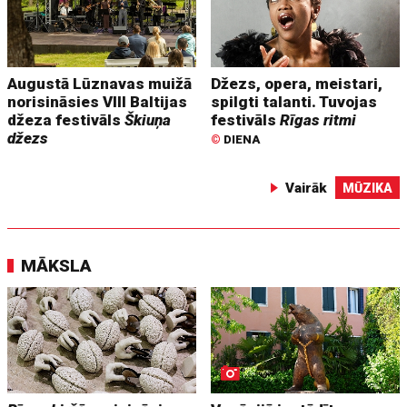
Augustā Lūznavas muižā
Džezs, opera, meistari,
norisināsies VIII Baltijas
spilgti talanti. Tuvojas
džeza festivāls
Škiuņa
festivāls
Rīgas ritmi
džezs
©
DIENA
Vairāk
MŪZIKA
MĀKSLA