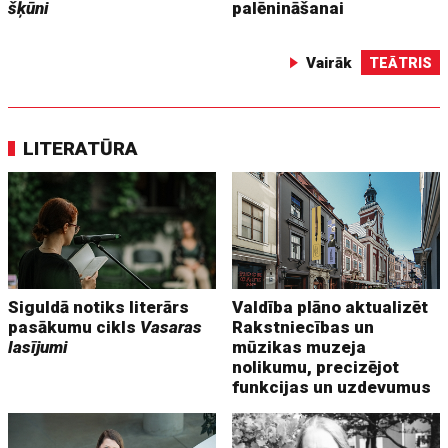
šķūni
palēnināšanai
Vairāk
TEĀTRIS
LITERATŪRA
Siguldā notiks literārs
Valdība plāno aktualizēt
pasākumu cikls
Vasaras
Rakstniecības un
lasījumi
mūzikas muzeja
nolikumu, precizējot
funkcijas un uzdevumus