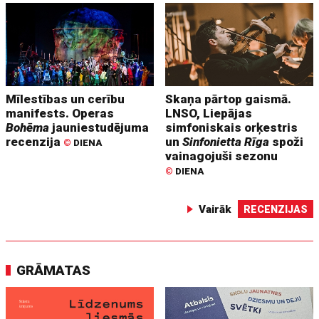
Mīlestības un cerību
Skaņa pārtop gaismā.
manifests. Operas
LNSO, Liepājas
Bohēma
jauniestudējuma
simfoniskais orķestris
recenzija
un
Sinfonietta Rīga
spoži
©
DIENA
vainagojuši sezonu
©
DIENA
Vairāk
RECENZIJAS
GRĀMATAS