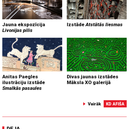
Jauna ekspozīcija
Izstāde
Atstātās liesmas
Livonijas pilis
Anitas Paegles
Divas jaunas izstādes
ilustrāciju izstāde
Māksla XO galerijā
Smalkās pasaules
Vairāk
KD AFIŠA
DEJA