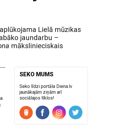
aplūkojama Lielā mūzikas
labāko jaundarbu –
ona
mākslinieciskais
SEKO MUMS
Seko līdzi portāla Diena.lv
jaunākajām ziņām arī
la
sociālajos tīklos!
u