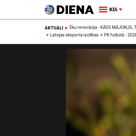
KDi
Ēku renovācija - KĀDS MĀJOKLIS
AKTUĀLI
Latvijas eksporta izcilības
PK futbolā - 202