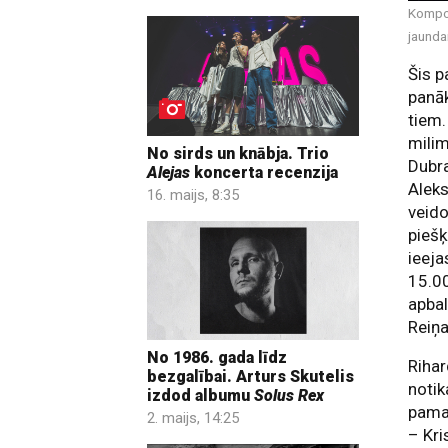
Kompon
jaunda
Šis p
panāk
tiem.
milim
No sirds un knābja. Trio
Dubra
Alejas
koncerta recenzija
Alek
16. maijs, 8:35
veido
piešķ
ieeja
15.00
apba
Reiņa
No 1986. gada līdz
Rihar
bezgalībai. Arturs Skutelis
noti
izdod albumu
Solus Rex
pamat
2. maijs, 14:25
– Kri