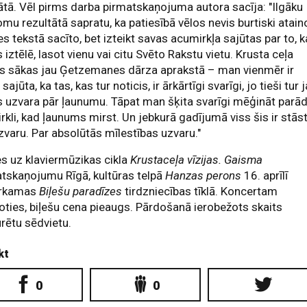
tā. Vēl pirms darba pirmatskaņojuma autora sacīja: "Ilgāku
omu rezultātā sapratu, ka patiesībā vēlos nevis burtiski atain
les tekstā sacīto, bet izteikt savas acumirkļa sajūtas par to, 
 iztēlē, lasot vienu vai citu Svēto Rakstu vietu. Krusta ceļa
jas sākas jau Ģetzemanes dārza aprakstā – man vienmēr ir
 sajūta, ka tas, kas tur noticis, ir ārkārtīgi svarīgi, jo tieši tur 
 uzvara pār ļaunumu. Tāpat man šķita svarīgi mēģināt parādi
irkli, kad ļaunums mirst. Un jebkurā gadījumā viss šis ir stās
zvaru. Par absolūtās mīlestības uzvaru."
es uz klaviermūzikas cikla
Krustaceļa vīzijas. Gaisma
tskaņojumu Rīgā, kultūras telpā
Hanzas perons
16. aprīlī
rkamas
Biļešu paradīzes
tirdzniecības tīklā. Koncertam
oties, biļešu cena pieaugs. Pārdošanā ierobežots skaits
rētu sēdvietu.
kt
0
0