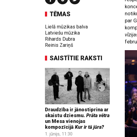
konce
TĒMAS
notik
par G
Lielā mūzikas balva
kompo
Latviešu mūzika
vīzij
Rihards Dubra
febru
Reinis Zariņš
SAISTĪTIE RAKSTI
Draudzība ir jānostiprina ar
skaistu dziesmu.
Prāta vētra
un Mesa vienojas
kompozīcijā
Kur ir tā jūra?
1. jūnijs, 11:30