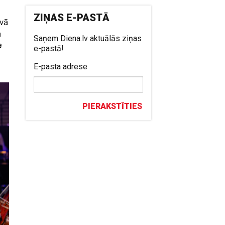
ZIŅAS E-PASTĀ
āvā
a
Saņem Diena.lv aktuālās ziņas
a
e-pastā!
E-pasta adrese
PIERAKSTĪTIES