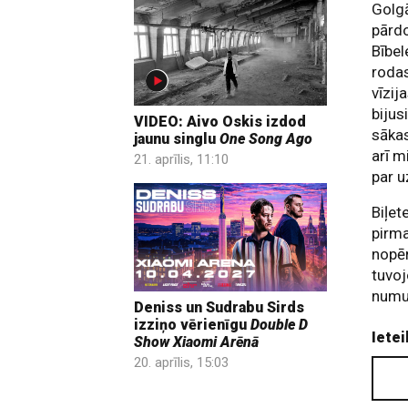
Golgā
pārd
Bībe
rodas
vīzi
bijusi
VIDEO: Aivo Oskis izdod
sākas
jaunu singlu
One Song Ago
arī m
21. aprīlis, 11:10
par u
Biļet
pirma
nopē
tuvoj
numu
Deniss un Sudrabu Sirds
izziņo vērienīgu
Double D
Ietei
Show
Xiaomi Arēnā
20. aprīlis, 15:03