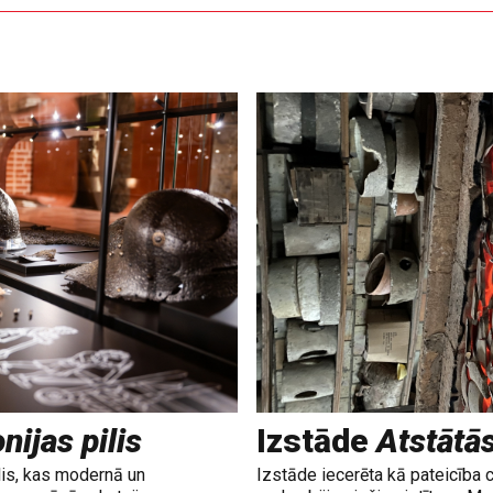
nijas pilis
Izstāde
Atstātā
lis, kas modernā un
Izstāde iecerēta kā pateicība 