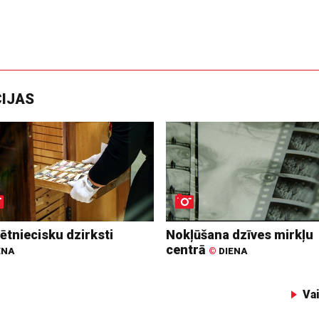
CIJAS
ētniecisku dzirksti
Nokļūšana dzīves mirkļu
centrā
ENA
©
DIENA
Va