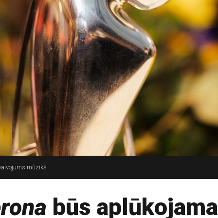
pbalvojums mūzikā
rona
būs aplūkojama 