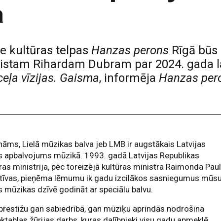
a
ie kultūras telpas
Hanzas perons
Rīgā būs 
onistam Rihardam Dubram par 2024. gada 
eļa vīzijas. Gaisma
, informēja
Hanzas per
nāms, Lielā mūzikas balva jeb LMB ir augstākais Latvijas
s apbalvojums mūzikā. 1993. gadā Latvijas Republikas
ras ministrija, pēc toreizējā kultūras ministra Raimonda Pau
atīvas, pieņēma lēmumu ik gadu izcilākos sasniegumus mūs
s mūzikas dzīvē godināt ar speciālu balvu.
restižu gan sabiedrībā, gan mūziķu aprindās nodrošina
ktablas žūrijas darbs, kuras dalībnieki visu gadu apmeklē