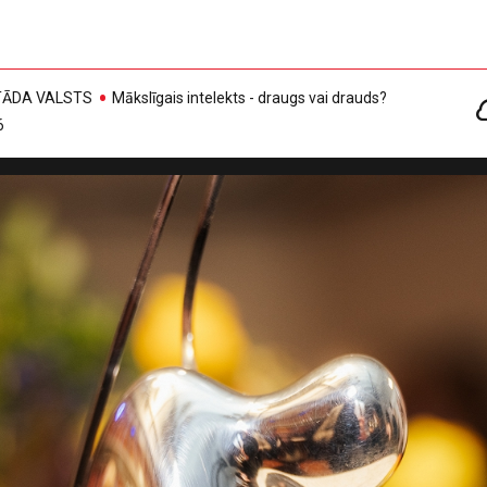
, TĀDA VALSTS
Mākslīgais intelekts - draugs vai drauds?
6