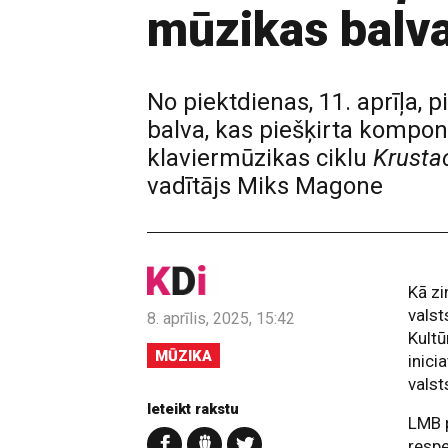
mūzikas balv
No piektdienas, 11. aprīļa, p
balva, kas piešķirta komp
klaviermūzikas ciklu
Krustac
vadītājs Miks Magone
Kā zi
valst
8. aprīlis, 2025, 15:42
Kultū
MŪZIKA
inici
valst
Ieteikt rakstu
LMB p
respe