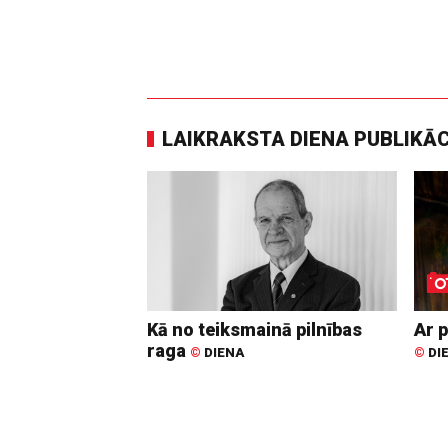
LAIKRAKSTA DIENA PUBLIKĀ
Kā no teiksmainā pilnības
Ar p
raga
©
DIENA
©
DI