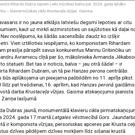
ists Rihards Dubra saņem Lielo mūzikas balvu par 2024. gada labāko
rbu – klaviermūzikas ciklu
Krustaceļa vīzijas. Gaisma
avasaris ir no jauna atklājis latviešu degsmi lepoties ar citu
umiem, kaut uz mirkli aizmirstoties un sajūtoties kā daļai n
 Nav noslēpums, ka šādās sacensībās daudz ko izšķir
etri. Vien iztēloties iespējams, ko komponistam Rihardam
m prasīja pārspēt savus konkurentus Marinu Gribinčiku un
sandru Avramecu cīņā par šo, mākslinieka Armanda Jēkabs
to statueti. Bet tas ir noticis, balva – jau otrā šāda! – ir
irta Rihardam Dubram, un tā pie
Hanzas perona
centrālās
s būs aplūkojama un pieejama pašbildēm no 11. aprīļa plkst.
 līdz pat trešdienai, 16. aprīlim, kad
Hanzas peronā
gaidāms
lvotā darba
Krustaceļa vīzijas. Gaisma
atskaņojums pianista
 Zariņa lasījumā.
da Dubras jaunā, monumentālā klavieru cikla pirmatskaņoj
ka 2024. gada 17.martā
Latgales vēstniecībā Gors
. Jaundarb
ā ir komponista vīzijas, personiskas apceres par Krusta ceļ
stus dzīves pēdējiem dzīves mirkļiem līdz sišanai krustā