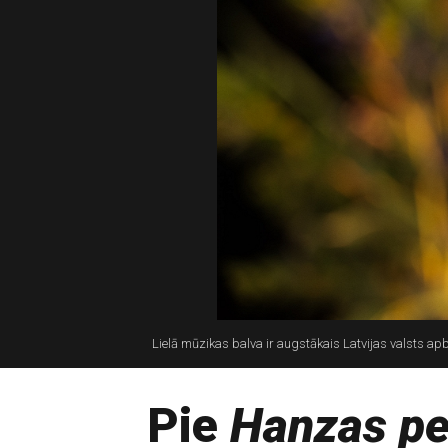
Lielā mūzikas balva ir augstākais Latvijas valsts a
Pie
Hanzas pe