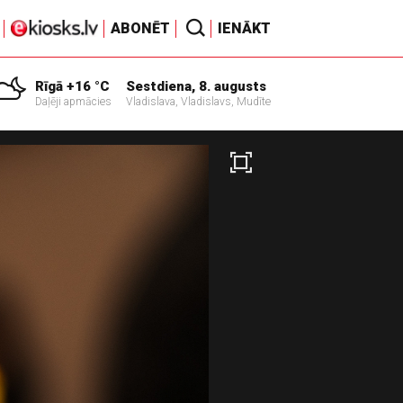
ABONĒT
IENĀKT
Rīgā +16 °C
Sestdiena, 8. augusts
Daļēji apmācies
Vladislava, Vladislavs, Mudīte