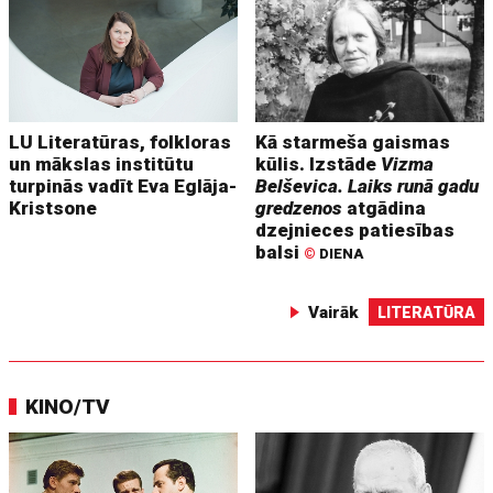
LU Literatūras, folkloras
Kā starmeša gaismas
un mākslas institūtu
kūlis. Izstāde
Vizma
turpinās vadīt Eva Eglāja-
Belševica. Laiks runā gadu
Kristsone
gredzenos
atgādina
dzejnieces patiesības
balsi
©
DIENA
Vairāk
LITERATŪRA
KINO/TV