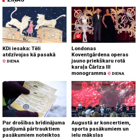
KDi iesaka: Tēli
Londonas
atdzīvojas kā pasakā
Koventgārdena operas
jauno priekškaru rotā
©
DIENA
karaļa Čārlza III
monogramma
©
DIENA
Par drošības brīdinājuma
Augustā ar koncertiem,
gadījumā pārtrauktiem
sporta pasākumiem un
pasākumiem noteiktos
ielu mākslas