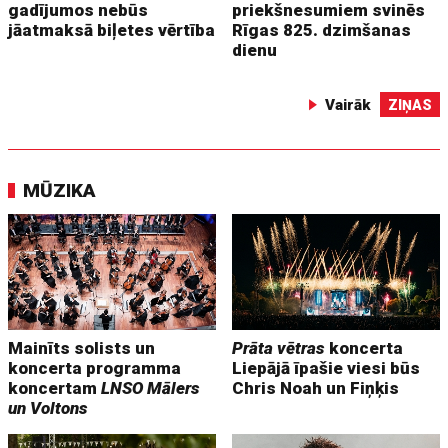
gadījumos nebūs
priekšnesumiem svinēs
jāatmaksā biļetes vērtība
Rīgas 825. dzimšanas
dienu
Vairāk
ZIŅAS
MŪZIKA
Mainīts solists un
Prāta vētras
koncerta
koncerta programma
Liepājā īpašie viesi būs
koncertam
LNSO Mālers
Chris Noah un Fiņķis
un Voltons