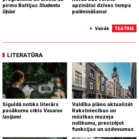
pirmo Baltijas
Studentu
apzinātai dzīves tempa
šķūni
palēnināšanai
Vairāk
TEĀTRIS
LITERATŪRA
Siguldā notiks literārs
Valdība plāno aktualizēt
pasākumu cikls
Vasaras
Rakstniecības un
lasījumi
mūzikas muzeja
nolikumu, precizējot
funkcijas un uzdevumus