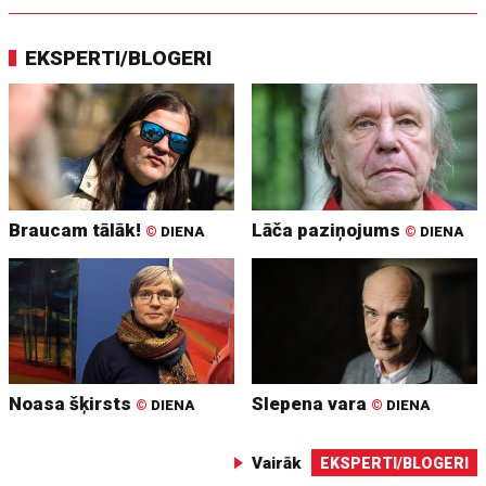
EKSPERTI/BLOGERI
Braucam tālāk!
Lāča paziņojums
©
DIENA
©
DIENA
Noasa šķirsts
Slepena vara
©
DIENA
©
DIENA
Vairāk
EKSPERTI/BLOGERI