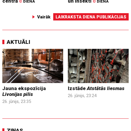
centrā
un insekti
©
DIENA
©
DIENA
Vairāk
LAIKRAKSTA DIENA PUBLIKĀCIJAS
AKTUĀLI
Jauna ekspozīcija
Izstāde
Atstātās liesmas
Livonijas pilis
26. jūnijs, 23:24
26. jūnijs, 23:35
ZIŅAS