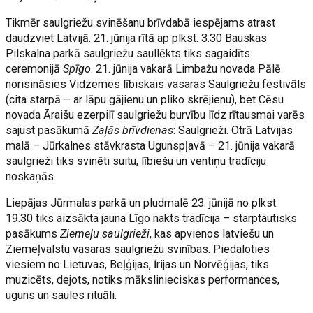
Tikmēr saulgriežu svinēšanu brīvdabā iespējams atrast
daudzviet Latvijā. 21. jūnija rītā ap plkst. 3.30 Bauskas
Pilskalna parkā saulgriežu saullēkts tiks sagaidīts
ceremonijā
Spīgo
. 21. jūnija vakarā Limbažu novada Pālē
norisināsies Vidzemes lībiskais vasaras Saulgriežu festivāls
(cita starpā – ar lāpu gājienu un pliko skrējienu), bet Cēsu
novada Āraišu ezerpilī saulgriežu burvību līdz rītausmai varēs
sajust pasākumā
Zaļās brīvdienas
: Saulgrieži. Otrā Latvijas
malā – Jūrkalnes stāvkrasta Ugunspļavā – 21. jūnija vakarā
saulgrieži tiks svinēti suitu, lībiešu un ventiņu tradīciju
noskaņās.
Liepājas Jūrmalas parkā un pludmalē 23. jūnijā no plkst.
19.30 tiks aizsākta jauna Līgo nakts tradīcija – starptautisks
pasākums
Ziemeļu saulgrieži
, kas apvienos latviešu un
Ziemeļvalstu vasaras saulgriežu svinības. Piedaloties
viesiem no Lietuvas, Beļģijas, Īrijas un Norvēģijas, tiks
muzicēts, dejots, notiks mākslinieciskas performances,
uguns un saules rituāli.