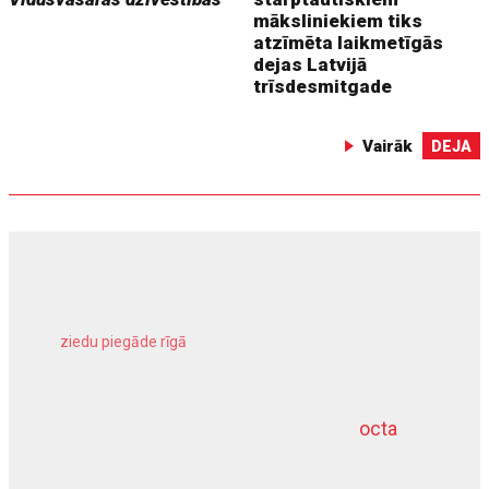
māksliniekiem tiks
atzīmēta laikmetīgās
dejas Latvijā
trīsdesmitgade
Vairāk
DEJA
ziedu piegāde rīgā
meliorācijas darbi
octa
dziļurbums