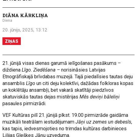
DIĀNA KĀRKLIŅA
Diena
20. jūnijs, 2025, 13:12
ZIŅAS
21. jūnijā visas dienas garumā ielīgošanas pasākums –
diždiena
Līgo. Ziedēšana –
norisināsies Latvijas
Etnogrāfiskajā brīvdabas muzejā. Tajā piedalīsies tautas deju
ansamblis
Līgo
un citi deju kolektīvi, dažādas folkloras kopas
un koklētāju ansambļi, bet vakarā skatītāji piedzīvos
skatuviskās tautas dejas mistērijas
Mēs deviņi bāleliņi
pasaules pirmizrādi.
VEF Kultūras pilī 21. jūnijā plkst. 19.00 pirmizrāde gaidāma
muzikāli teatrālam iestudējumam
Jāņi uz zemes un debesīs
,
kas tapis, iedvesmojoties no trimdas kultūras darbinieces
Lilijas Gleškes Jāņu uzveduma.