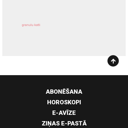
kravu apdrošināšana
granulu katli
siltumsūknis
ABONĒŠANA
HOROSKOPI
E-AVĪZE
ZIŅAS E-PASTĀ