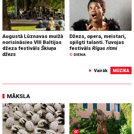
Augustā Lūznavas muižā
Džezs, opera, meistari,
norisināsies VIII Baltijas
spilgti talanti. Tuvojas
džeza festivāls
Škiuņa
festivāls
Rīgas ritmi
džezs
©
DIENA
Vairāk
MŪZIKA
MĀKSLA