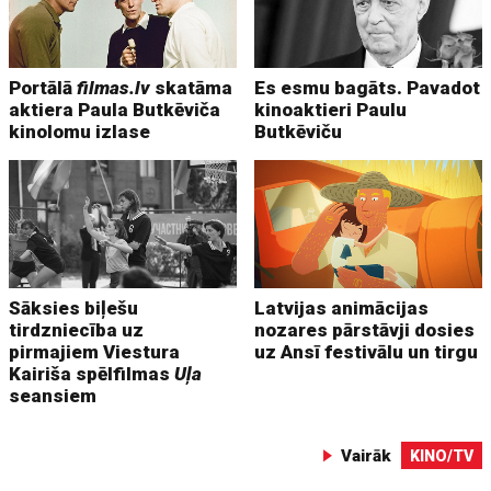
Portālā
filmas.lv
skatāma
Es esmu bagāts. Pavadot
aktiera Paula Butkēviča
kinoaktieri Paulu
kinolomu izlase
Butkēviču
Sāksies biļešu
Latvijas animācijas
tirdzniecība uz
nozares pārstāvji dosies
pirmajiem Viestura
uz Ansī festivālu un tirgu
Kairiša spēlfilmas
Uļa
seansiem
Vairāk
KINO/TV