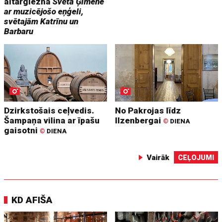
altārglezna
Svētā Ģimene
ar muzicējošo eņģeli,
svētajām Katrīnu un
Barbaru
Dzirkstošais ceļvedis.
No Pakrojas līdz
Šampaņa vilina ar īpašu
Ilzenbergai
©
DIENA
gaisotni
©
DIENA
Vairāk
CEĻOJUMI
KD AFIŠA