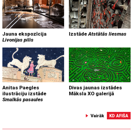
Jauna ekspozīcija
Izstāde
Atstātās liesmas
Livonijas pilis
Anitas Paegles
Divas jaunas izstādes
ilustrāciju izstāde
Māksla XO galerijā
Smalkās pasaules
Vairāk
KD AFIŠA