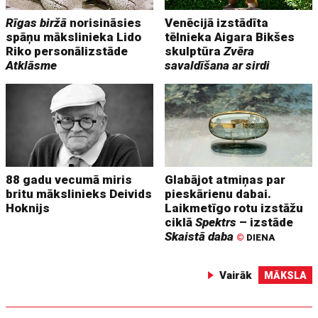
Rīgas biržā
norisināsies
Venēcijā izstādīta
spāņu mākslinieka Lido
tēlnieka Aigara Bikšes
Riko personālizstāde
skulptūra
Zvēra
Atklāsme
savaldīšana ar sirdi
88 gadu vecumā miris
Glabājot atmiņas par
britu mākslinieks Deivids
pieskārienu dabai.
Hoknijs
Laikmetīgo rotu izstāžu
ciklā
Spektrs
– izstāde
Skaistā daba
©
DIENA
Vairāk
MĀKSLA