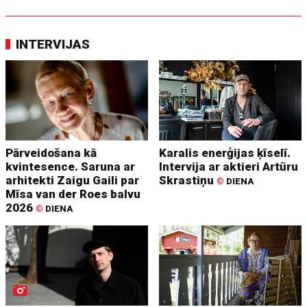
INTERVIJAS
Pārveidošana kā
Karalis enerģijas ķīselī.
kvintesence. Saruna ar
Intervija ar aktieri Artūru
arhitekti Zaigu Gaili par
Skrastiņu
©
DIENA
Mīsa van der Roes balvu
2026
©
DIENA