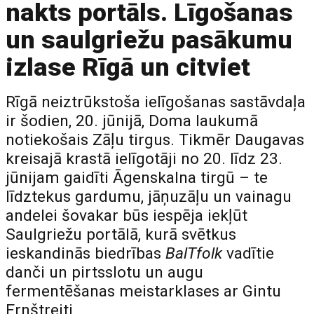
nakts portāls. Līgošanas
un saulgriežu pasākumu
izlase Rīgā un citviet
Rīgā neiztrūkstoša ielīgošanas sastāvdaļa
ir šodien, 20. jūnijā, Doma laukumā
notiekošais Zāļu tirgus. Tikmēr Daugavas
kreisajā krastā ielīgotāji no 20. līdz 23.
jūnijam gaidīti Āgenskalna tirgū – te
līdztekus gardumu, jāņuzāļu un vainagu
andelei šovakar būs iespēja iekļūt
Saulgriežu portālā, kurā svētkus
ieskandinās biedrības
BalTfolk
vadītie
danči un pirtsslotu un augu
fermentēšanas meistarklases ar Gintu
Ernštreiti