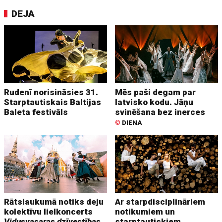
DEJA
Rudenī norisināsies 31.
Mēs paši degam par
Starptautiskais Baltijas
latvisko kodu. Jāņu
Baleta festivāls
svinēšana bez inerces
©
DIENA
Rātslaukumā notiks deju
Ar starpdisciplināriem
kolektīvu lielkoncerts
notikumiem un
Vidusvasaras dzīvestības
starptautiskiem