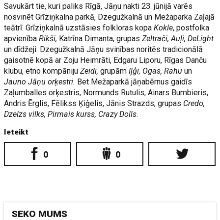
Savukārt tie, kuri paliks Rīgā, Jāņu nakti 23. jūnijā varēs
nosvinēt Grīziņkalna parkā, Dzegužkalnā un Mežaparka Zaļajā
teātrī. Grīziņkalnā uzstāsies folkloras kopa
Kokle
, postfolka
apvienība
Rikši,
Katrīna Dimanta, grupas
Zeltrači, Auļi, DeLight
un dīdžeji. Dzegužkalnā Jāņu svinības noritēs tradicionālā
gaisotnē kopā ar Zoju Heimrāti, Edgaru Liporu, Rīgas Danču
klubu, etno kompāniju
Zeidi,
grupām
Iļģi, Ogas, Rahu
un
Jauno Jāņu orķestri.
Bet Mežaparkā jāņabērnus gaidīs
Zaļumballes orķestris, Normunds Rutulis, Ainars Bumbieris,
Andris Ērglis, Fēlikss Ķiģelis, Jānis Strazds, grupas
Credo,
Dzelzs vilks, Pirmais kurss, Crazy Dolls
.
Ieteikt
0
0
SEKO MUMS