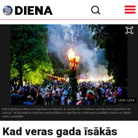
LETA / LETA
Katra līgošana sākas ar ielīgošanu un turpinās ar saulgriežu svinēšanu vairāku dienu garumā visā
Latvijā – brīvā dabā, ar rituāliem, sadziedāšanos, dančiem un citām gada garākās dienas un īsākās
nakts izdarībām
Kad veras gada īsākās