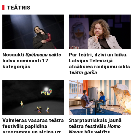
TEĀTRIS
Nosaukti
Spēlmaņu nakts
Par teātri, dzīvi un laiku.
balvu nominanti 17
Latvijas Televīzijā
kategorijās
atsāksies raidījumu cikls
Teātra garša
Valmieras vasaras teātra
Starptautiskais jaunā
festivāls papildina
teātra festivāls
Homo
programmu un aicina uz
Novus
būs veltīts