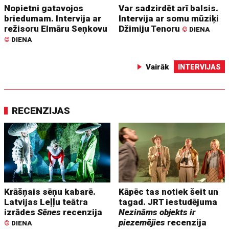
Nopietni gatavojos
Var sadzirdēt arī balsis.
briedumam. Intervija ar
Intervija ar somu mūziķi
režisoru Elmāru Seņkovu
Džimiju Tenoru
©
DIENA
©
DIENA
Vairāk
INTERVIJAS
RECENZIJAS
Krāšņais sēņu kabarē.
Kāpēc tas notiek šeit un
Latvijas Leļļu teātra
tagad. JRT iestudējuma
izrādes
Sēnes
recenzija
Nezināms objekts ir
piezemējies
recenzija
©
DIENA