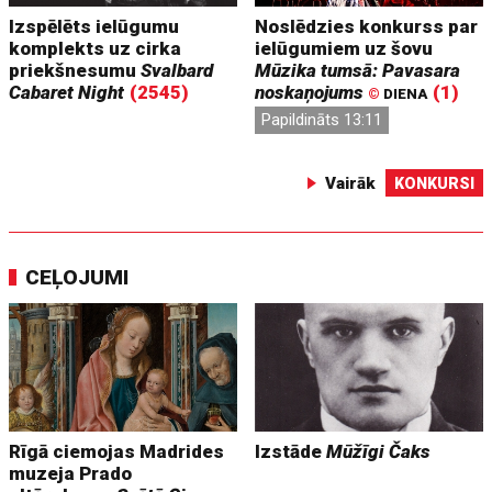
Izspēlēts ielūgumu
Noslēdzies konkurss par
komplekts uz cirka
ielūgumiem uz šovu
priekšnesumu
Svalbard
Mūzika tumsā: Pavasara
Cabaret Night
(2545)
noskaņojums
(1)
©
DIENA
Papildināts 13:11
Vairāk
KONKURSI
CEĻOJUMI
Rīgā ciemojas Madrides
Izstāde
Mūžīgi Čaks
muzeja Prado