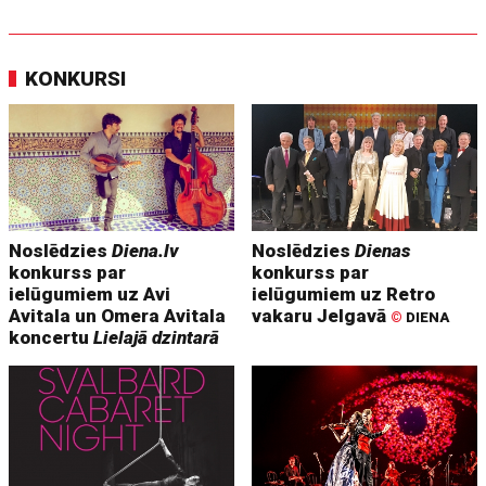
KONKURSI
Noslēdzies
Diena.lv
Noslēdzies
Dienas
konkurss par
konkurss par
ielūgumiem uz Avi
ielūgumiem uz Retro
Avitala un Omera Avitala
vakaru Jelgavā
©
DIENA
koncertu
Lielajā dzintarā