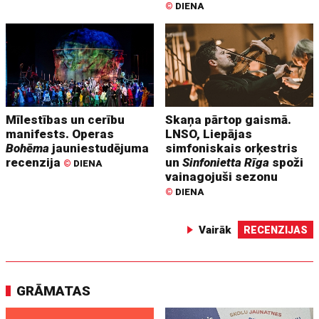
©
DIENA
Mīlestības un cerību
Skaņa pārtop gaismā.
manifests. Operas
LNSO, Liepājas
Bohēma
jauniestudējuma
simfoniskais orķestris
recenzija
un
Sinfonietta Rīga
spoži
©
DIENA
vainagojuši sezonu
©
DIENA
Vairāk
RECENZIJAS
GRĀMATAS