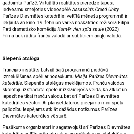
gadsimta Parīzē. Virtuālās realitātes pieredze tapusi,
iedvesmu smeļoties videospēlē
Assassin’s Creed Unity
.
Parīzes Dievmātes katedrālei veltītā mēneša programmā ir
iekļauts arī kino. 19. februārī varēs noskatīties režisora Filipa
Petī dramatisko komēdiju
Kamēr vien spīd saule
(2022).
Filma tiek rādīta franču valodā ar subtitriem angļu valodā.
Slepenā atslēga
Francijas institūts Latvijā šajā programmā piedāvā
izmeklēšanas spēli ar nosaukumu
Misija Parīzes Dievmātes
katedrāl
e. Slepenās atslēgas meklējumos. Franču valodas
skolotāju izstrādātā spēle ir izklaidējošs veids, kā atklāt un
iepazīt ne tikai franču valodu, bet arī Parīzes Dievmātes
katedrāles vēsturi. Ar planšetdatoros pieejamo mini spēļu
palīdzību iespējams atklāt dažādus notikumus Parīzes
Dievmātes katedrāles vēsturē.
Pasākuma organizatori ir sagatavojuši arī Parīzes Dievmātes
katedrālei veltītu grāmatu izlasi no mākslas un arhitektūras