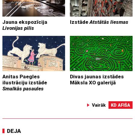
Jauna ekspozīcija
Izstāde
Atstātās liesmas
Livonijas pilis
Anitas Paegles
Divas jaunas izstādes
ilustrāciju izstāde
Māksla XO galerijā
Smalkās pasaules
Vairāk
KD AFIŠA
DEJA