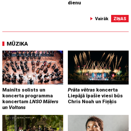
dienu
Vairāk
ZIŅAS
MŪZIKA
Mainīts solists un
Prāta vētras
koncerta
koncerta programma
Liepājā īpašie viesi būs
koncertam
LNSO Mālers
Chris Noah un Fiņķis
un Voltons