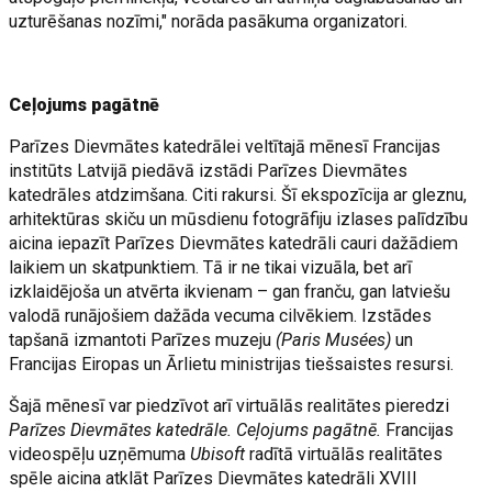
uzturēšanas nozīmi," norāda pasākuma organizatori.
Ceļojums pagātnē
Parīzes Dievmātes katedrālei veltītajā mēnesī Francijas
institūts Latvijā piedāvā izstādi Parīzes Dievmātes
katedrāles atdzimšana. Citi rakursi. Šī ekspozīcija ar gleznu,
arhitektūras skiču un mūsdienu fotogrāfiju izlases palīdzību
aicina iepazīt Parīzes Dievmātes katedrāli cauri dažādiem
laikiem un skatpunktiem. Tā ir ne tikai vizuāla, bet arī
izklaidējoša un atvērta ikvienam – gan franču, gan latviešu
valodā runājošiem dažāda vecuma cilvēkiem. Izstādes
tapšanā izmantoti Parīzes muzeju
(Paris Musées)
un
Francijas Eiropas un Ārlietu ministrijas tiešsaistes resursi.
Šajā mēnesī var piedzīvot arī virtuālās realitātes pieredzi
Parīzes Dievmātes katedrāle. Ceļojums pagātnē.
Francijas
videospēļu uzņēmuma
Ubisoft
radītā virtuālās realitātes
spēle aicina atklāt Parīzes Dievmātes katedrāli XVIII