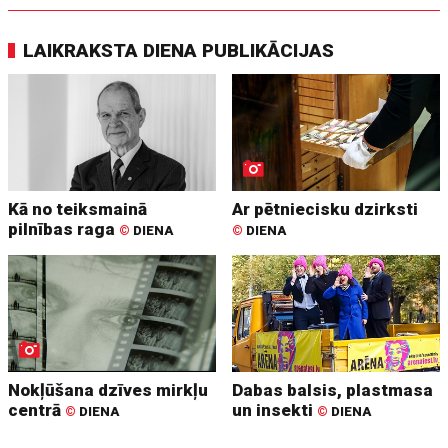
LAIKRAKSTA DIENA PUBLIKĀCIJAS
Kā no teiksmainā
Ar pētniecisku dzirksti
pilnības raga
©
DIENA
©
DIENA
Nokļūšana dzīves mirkļu
Dabas balsis, plastmasa
centrā
un insekti
©
DIENA
©
DIENA