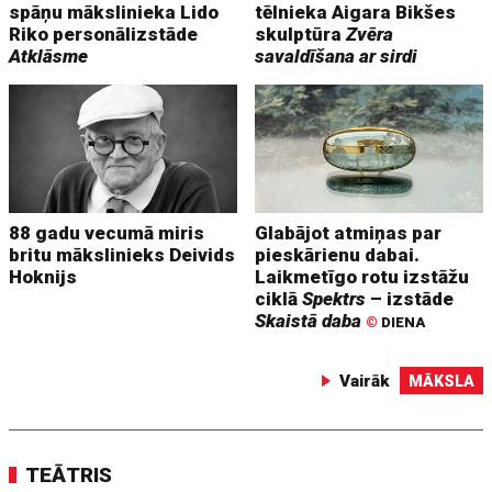
spāņu mākslinieka Lido
tēlnieka Aigara Bikšes
Riko personālizstāde
skulptūra
Zvēra
Atklāsme
savaldīšana ar sirdi
88 gadu vecumā miris
Glabājot atmiņas par
britu mākslinieks Deivids
pieskārienu dabai.
Hoknijs
Laikmetīgo rotu izstāžu
ciklā
Spektrs
– izstāde
Skaistā daba
©
DIENA
Vairāk
MĀKSLA
TEĀTRIS