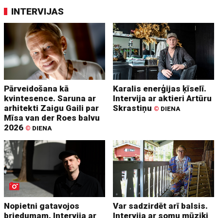
INTERVIJAS
Pārveidošana kā
Karalis enerģijas ķīselī.
kvintesence. Saruna ar
Intervija ar aktieri Artūru
arhitekti Zaigu Gaili par
Skrastiņu
©
DIENA
Mīsa van der Roes balvu
2026
©
DIENA
Nopietni gatavojos
Var sadzirdēt arī balsis.
briedumam. Intervija ar
Intervija ar somu mūziķi