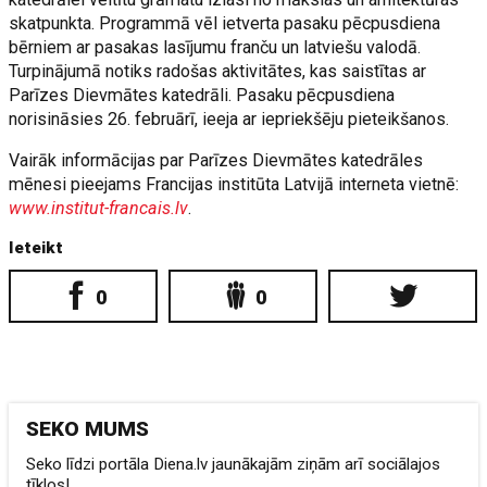
skatpunkta. Programmā vēl ietverta pasaku pēcpusdiena
bērniem ar pasakas lasījumu franču un latviešu valodā.
Turpinājumā notiks radošas aktivitātes, kas saistītas ar
Parīzes Dievmātes katedrāli. Pasaku pēcpusdiena
norisināsies 26. februārī, ieeja ar iepriekšēju pieteikšanos.
Vairāk informācijas par Parīzes Dievmātes katedrāles
mēnesi pieejams Francijas institūta Latvijā interneta vietnē:
www.institut-francais.lv
.
Ieteikt
0
0
SEKO MUMS
Seko līdzi portāla Diena.lv jaunākajām ziņām arī sociālajos
tīklos!