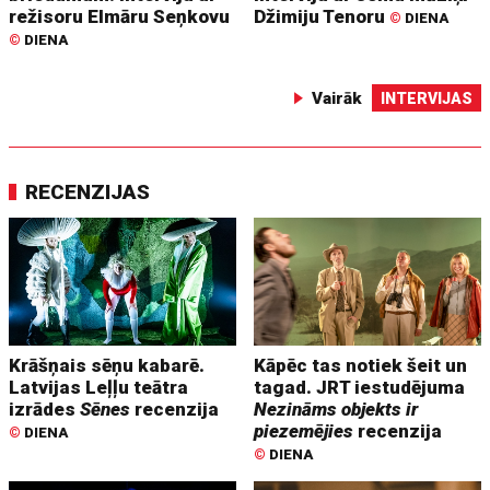
režisoru Elmāru Seņkovu
Džimiju Tenoru
©
DIENA
©
DIENA
Vairāk
INTERVIJAS
RECENZIJAS
Krāšņais sēņu kabarē.
Kāpēc tas notiek šeit un
Latvijas Leļļu teātra
tagad. JRT iestudējuma
izrādes
Sēnes
recenzija
Nezināms objekts ir
piezemējies
recenzija
©
DIENA
©
DIENA