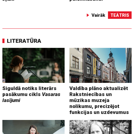
Vairāk
TEĀTRIS
LITERATŪRA
Siguldā notiks literārs
Valdība plāno aktualizēt
pasākumu cikls
Vasaras
Rakstniecības un
lasījumi
mūzikas muzeja
nolikumu, precizējot
funkcijas un uzdevumus