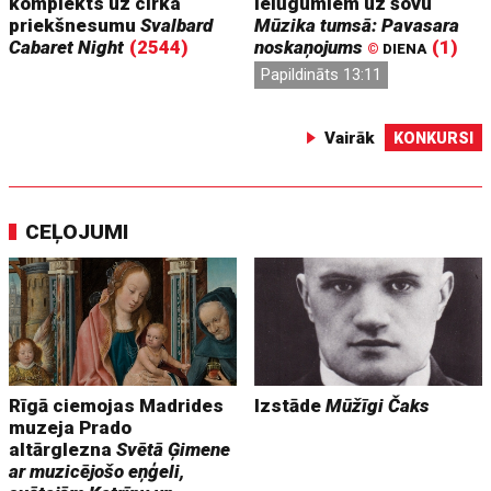
komplekts uz cirka
ielūgumiem uz šovu
priekšnesumu
Svalbard
Mūzika tumsā: Pavasara
Cabaret Night
(2544)
noskaņojums
(1)
©
DIENA
Papildināts 13:11
Vairāk
KONKURSI
CEĻOJUMI
Rīgā ciemojas Madrides
Izstāde
Mūžīgi Čaks
muzeja Prado
altārglezna
Svētā Ģimene
ar muzicējošo eņģeli,