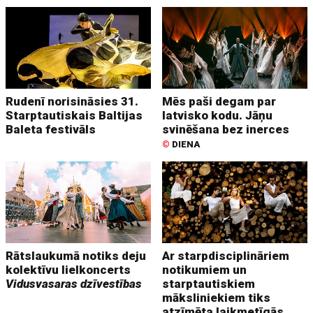
Rudenī norisināsies 31.
Mēs paši degam par
Starptautiskais Baltijas
latvisko kodu. Jāņu
Baleta festivāls
svinēšana bez inerces
©
DIENA
Rātslaukumā notiks deju
Ar starpdisciplināriem
kolektīvu lielkoncerts
notikumiem un
Vidusvasaras dzīvestības
starptautiskiem
māksliniekiem tiks
atzīmēta laikmetīgās