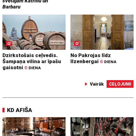
svētajām Katrīnu un
Barbaru
Dzirkstošais ceļvedis.
No Pakrojas līdz
Šampaņa vilina ar īpašu
Ilzenbergai
©
DIENA
gaisotni
©
DIENA
Vairāk
CEĻOJUMI
KD AFIŠA