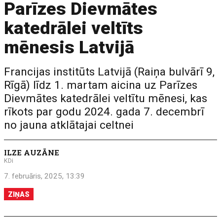
Parīzes Dievmātes
katedrālei veltīts
mēnesis Latvijā
Francijas institūts Latvijā (Raiņa bulvārī 9,
Rīgā) līdz 1. martam aicina uz Parīzes
Dievmātes katedrālei veltītu mēnesi, kas
rīkots par godu 2024. gada 7. decembrī
no jauna atklātajai celtnei
ILZE AUZĀNE
KDi
7. februāris, 2025, 13:39
ZIŅAS