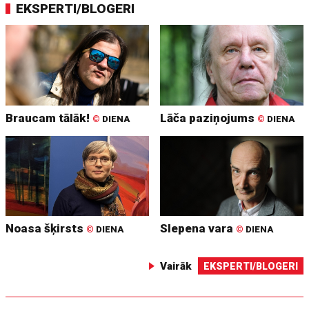
EKSPERTI/BLOGERI
Braucam tālāk!
Lāča paziņojums
©
DIENA
©
DIENA
Noasa šķirsts
Slepena vara
©
DIENA
©
DIENA
Vairāk
EKSPERTI/BLOGERI