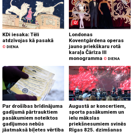
KDi iesaka: Tēli
Londonas
atdzīvojas kā pasakā
Koventgārdena operas
jauno priekškaru rotā
©
DIENA
karaļa Čārlza III
monogramma
©
DIENA
Par drošības brīdinājuma
Augustā ar koncertiem,
gadījumā pārtrauktiem
sporta pasākumiem un
pasākumiem noteiktos
ielu mākslas
gadījumos nebūs
priekšnesumiem svinēs
jāatmaksā biļetes vērtība
Rīgas 825. dzimšanas