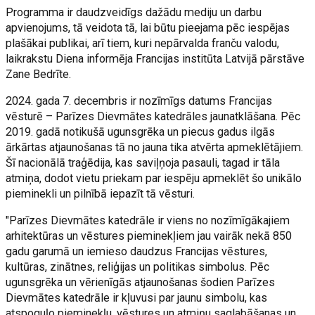
Programma ir daudzveidīgs dažādu mediju un darbu
apvienojums, tā veidota tā, lai būtu pieejama pēc iespējas
plašākai publikai, arī tiem, kuri nepārvalda franču valodu,
laikrakstu Diena informēja Francijas institūta Latvijā pārstāve
Zane Bedrīte.
2024. gada 7. decembris ir nozīmīgs datums Francijas
vēsturē – Parīzes Dievmātes katedrāles jaunatklāšana. Pēc
2019. gadā notikušā ugunsgrēka un piecus gadus ilgās
ārkārtas atjaunošanas tā no jauna tika atvērta apmeklētājiem.
Šī nacionālā traģēdija, kas saviļņoja pasauli, tagad ir tāla
atmiņa, dodot vietu priekam par iespēju apmeklēt šo unikālo
pieminekli un pilnībā iepazīt tā vēsturi.
"Parīzes Dievmātes katedrāle ir viens no nozīmīgākajiem
arhitektūras un vēstures pieminekļiem jau vairāk nekā 850
gadu garumā un iemieso daudzus Francijas vēstures,
kultūras, zinātnes, reliģijas un politikas simbolus. Pēc
ugunsgrēka un vērienīgās atjaunošanas šodien Parīzes
Dievmātes katedrāle ir kļuvusi par jaunu simbolu, kas
atspoguļo pieminekļu, vēstures un atmiņu saglabāšanas un