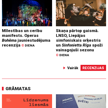
Mīlestības un cerību
Skaņa pārtop gaismā.
manifests. Operas
LNSO, Liepājas
Bohēma
jauniestudējuma
simfoniskais orķestris
recenzija
un
Sinfonietta Rīga
spoži
©
DIENA
vainagojuši sezonu
©
DIENA
Vairāk
RECENZIJAS
GRĀMATAS