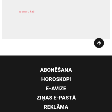
granulu katli
siltumsūknis
ABONĒŠANA
HOROSKOPI
E-AVĪZE
ZIŅAS E-PASTĀ
REKLĀMA