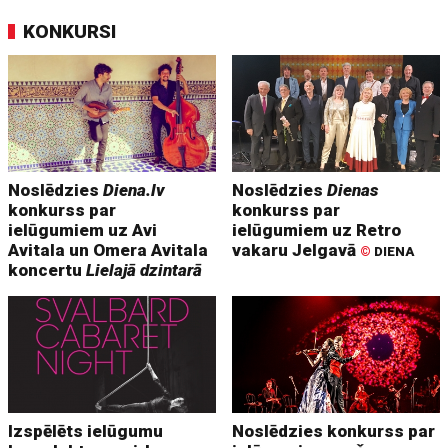
KONKURSI
Noslēdzies
Diena.lv
Noslēdzies
Dienas
konkurss par
konkurss par
ielūgumiem uz Avi
ielūgumiem uz Retro
Avitala un Omera Avitala
vakaru Jelgavā
©
DIENA
koncertu
Lielajā dzintarā
Izspēlēts ielūgumu
Noslēdzies konkurss par