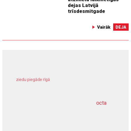
dejas Latvijā
trīsdesmitgade
Vairāk
DEJA
ziedu piegāde rīgā
meliorācijas darbi
octa
dziļurbums
kravu apdrošināšana