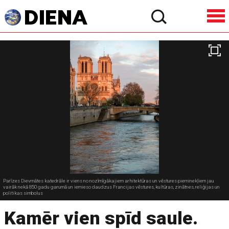
Parīzes Dievmātes katedrāle ir viens no nozīmīgākajiem arhitektūras un vēstures pieminekļiem jau
vairāk nekā 850 gadu garumā un iemieso daudzus Francijas vēstures, kultūras, zinātnes, reliģijas un
politikas simbolus
Kamēr vien spīd saule.