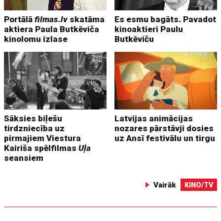
Portālā
filmas.lv
skatāma
Es esmu bagāts. Pavadot
aktiera Paula Butkēviča
kinoaktieri Paulu
kinolomu izlase
Butkēviču
Sāksies biļešu
Latvijas animācijas
tirdzniecība uz
nozares pārstāvji dosies
pirmajiem Viestura
uz Ansī festivālu un tirgu
Kairiša spēlfilmas
Uļa
seansiem
Vairāk
KINO/TV