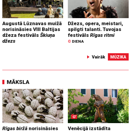
Augustā Lūznavas muižā
Džezs, opera, meistari,
norisināsies VIII Baltijas
spilgti talanti. Tuvojas
džeza festivāls
Škiuņa
festivāls
Rīgas ritmi
džezs
©
DIENA
Vairāk
MŪZIKA
MĀKSLA
Rīgas biržā
norisināsies
Venēcijā izstādīta