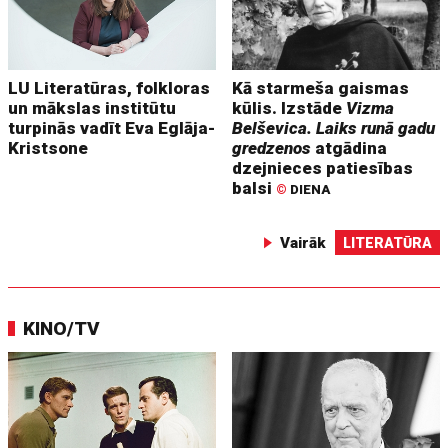
LU Literatūras, folkloras
Kā starmeša gaismas
un mākslas institūtu
kūlis. Izstāde
Vizma
turpinās vadīt Eva Eglāja-
Belševica. Laiks runā gadu
Kristsone
gredzenos
atgādina
dzejnieces patiesības
balsi
©
DIENA
Vairāk
LITERATŪRA
KINO/TV