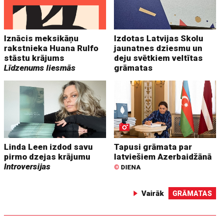
Iznācis meksikāņu
Izdotas Latvijas Skolu
rakstnieka Huana Rulfo
jaunatnes dziesmu un
stāstu krājums
deju svētkiem veltītas
Līdzenums liesmās
grāmatas
Linda Leen izdod savu
Tapusi grāmata par
pirmo dzejas krājumu
latviešiem Azerbaidžānā
Introversijas
©
DIENA
Vairāk
GRĀMATAS