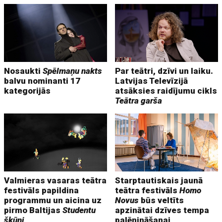
Nosaukti
Spēlmaņu nakts
Par teātri, dzīvi un laiku.
balvu nominanti 17
Latvijas Televīzijā
kategorijās
atsāksies raidījumu cikls
Teātra garša
Valmieras vasaras teātra
Starptautiskais jaunā
festivāls papildina
teātra festivāls
Homo
programmu un aicina uz
Novus
būs veltīts
pirmo Baltijas
Studentu
apzinātai dzīves tempa
šķūni
palēnināšanai