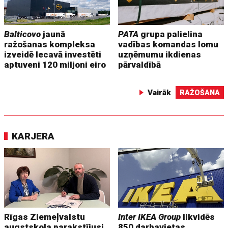
Balticovo
jaunā
PATA
grupa palielina
ražošanas kompleksa
vadības komandas lomu
izveidē Iecavā investēti
uzņēmumu ikdienas
aptuveni 120 miljoni eiro
pārvaldībā
Vairāk
RAŽOŠANA
KARJERA
Rīgas Ziemeļvalstu
Inter IKEA Group
likvidēs
augstskola parakstījusi
850 darbavietas