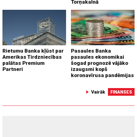
Torņakalnā
Rietumu Banka kļūst par
Pasaules Banka
Amerikas Tirdzniecības
pasaules ekonomikai
palātas Premium
šogad prognozē vājāko
Partneri
izaugsmi kopš
koronavīrusa pandēmijas
Vairāk
FINANSES