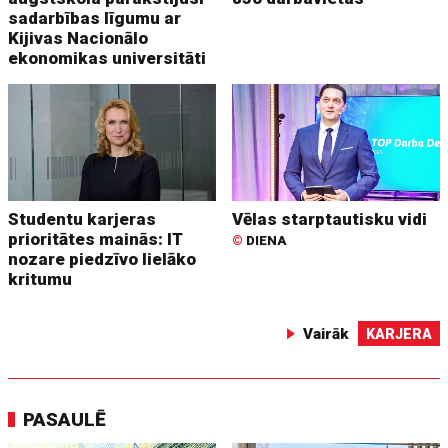
sadarbības līgumu ar
Kijivas Nacionālo
ekonomikas universitāti
Studentu karjeras
Vēlas starptautisku vidi
prioritātes mainās: IT
©
DIENA
nozare piedzīvo lielāko
kritumu
Vairāk
KARJERA
PASAULĒ