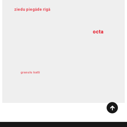
ziedu piegāde rīgā
meliorācijas darbi
octa
dziļurbums
kravu apdrošināšana
granulu katli
siltumsūknis