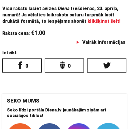
Visu rakstu lasiet avīzes
Diena
trešdienas, 23. aprīļa,
numurā! Ja vēlaties laikraksta saturu turpmāk lasīt
drukātā formātā, to iespējams abonēt
klikšķinot šeit!
€1.00
Raksta cena:
Vairāk informācijas
Ieteikt
0
0
SEKO MUMS
Seko līdzi portāla Diena.lv jaunākajām ziņām arī
sociālajos tīklos!