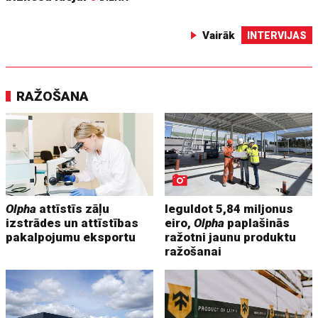
Vairāk
INTERVIJAS
RAŽOŠANA
Olpha
attīstīs zāļu
Ieguldot 5,84 miljonus
izstrādes un attīstības
eiro,
Olpha
paplašinās
pakalpojumu eksportu
ražotni jaunu produktu
ražošanai