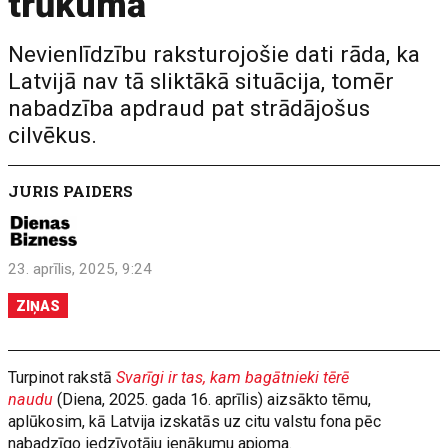
trūkumā
Nevienlīdzību raksturojošie dati rāda, ka
Latvijā nav tā sliktākā situācija, tomēr
nabadzība apdraud pat strādājošus
cilvēkus.
JURIS PAIDERS
23. aprīlis, 2025, 9:24
ZIŅAS
Turpinot rakstā
Svarīgi ir tas, kam bagātnieki tērē
naudu
(Diena, 2025. gada 16. aprīlis) aizsākto tēmu,
aplūkosim, kā Latvija izskatās uz citu valstu fona pēc
nabadzīgo iedzīvotāju ienākumu apjoma.