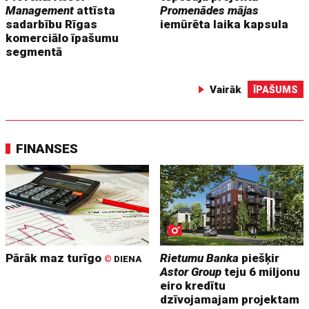
Management
attīsta
Promenādes mājas
sadarbību Rīgas
iemūrēta laika kapsula
komerciālo īpašumu
segmentā
Vairāk
ĪPAŠUMS
FINANSES
Pārāk maz turīgo
Rietumu Banka
piešķir
©
DIENA
Astor Group
teju 6 miljonu
eiro kredītu
dzīvojamajam projektam