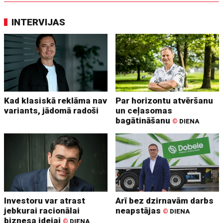
INTERVIJAS
Kad klasiskā reklāma nav
Par horizontu atvēršanu
variants, jādomā radoši
un ceļasomas
bagātināšanu
©
DIENA
Investoru var atrast
Arī bez dzirnavām darbs
jebkurai racionālai
neapstājas
©
DIENA
biznesa idejai
©
DIENA