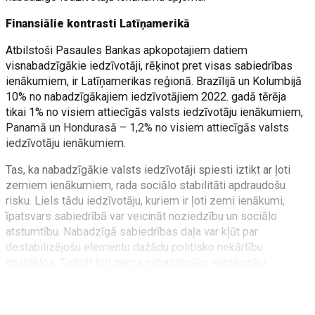
Finansiālie kontrasti Latīņamerikā
Atbilstoši Pasaules Bankas apkopotajiem datiem
visnabadzīgākie iedzīvotāji, rēķinot pret visas sabiedrības
ienākumiem, ir Latīņamerikas reģionā. Brazīlijā un Kolumbijā
10% no nabadzīgākajiem iedzīvotājiem 2022. gadā tērēja
tikai 1% no visiem attiecīgās valsts iedzīvotāju ienākumiem,
Panamā un Hondurasā – 1,2% no visiem attiecīgās valsts
iedzīvotāju ienākumiem.
Tas, ka nabadzīgākie valsts iedzīvotāji spiesti iztikt ar ļoti
zemiem ienākumiem, rada sociālo stabilitāti apdraudošu
risku. Liels tādu iedzīvotāju, kuriem ir ļoti zemi ienākumi,
īpatsvars sabiedrībā var veicināt noziedzību un sociālo
atstumtību. Nabadzīgā sabiedrības daļa var kļūt par
destabilizējošu elementu dažādu politisko nekārtību
apstākļos. Turklāt ļoti zems nabadzīgāko iedzīvotāju
ienākumu īpatsvars pret kopējiem sabiedrības ienākumiem ir
faktors, kas ievērojami veicina šīs iedzīvotāju grupas
došanos darba meklējumos uz citām valstīm. Tātad