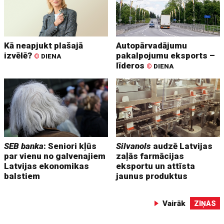
Kā neapjukt plašajā
Autopārvadājumu
izvēlē?
pakalpojumu eksports –
©
DIENA
līderos
©
DIENA
SEB banka
: Seniori kļūs
Silvanols
audzē Latvijas
par vienu no galvenajiem
zaļās farmācijas
Latvijas ekonomikas
eksportu un attīsta
balstiem
jaunus produktus
Vairāk
ZIŅAS