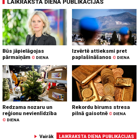
LAIKRAKSTA DIENA PUBLIKĀCIJAS
Būs jāpielāgojas
Izvērtē attieksmi pret
pārmaiņām
paplašināšanos
©
DIENA
©
DIENA
Redzama nozaru un
Rekordu birums stresa
reģionu nevienlīdzība
pilnā gaisotnē
©
DIENA
©
DIENA
Vairāk
LAIKRAKSTA DIENA PUBLIKĀCIJAS