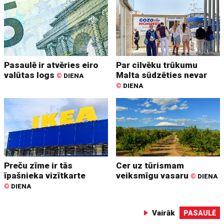
Pasaulē ir atvēries eiro
Par cilvēku trūkumu
valūtas logs
Malta sūdzēties nevar
©
DIENA
©
DIENA
Preču zīme ir tās
Cer uz tūrismam
īpašnieka vizītkarte
veiksmīgu vasaru
©
DIENA
©
DIENA
Vairāk
PASAULĒ