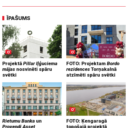
ĪPAŠUMS
Projektā
Pillar Iļģuciema
FOTO: Projektam
Bordo
mājas
nosvinēti spāru
rezidences
Torņakalnā
svētki
atzīmēti spāru svētki
Rietumu Banka
un
FOTO: Ķengaragā
Provendi Asset
topošajā projektā