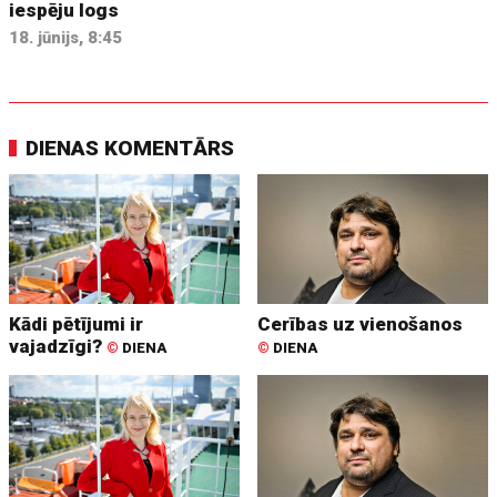
iespēju logs
18. jūnijs, 8:45
DIENAS KOMENTĀRS
Kādi pētījumi ir
Cerības uz vienošanos
vajadzīgi?
©
DIENA
©
DIENA