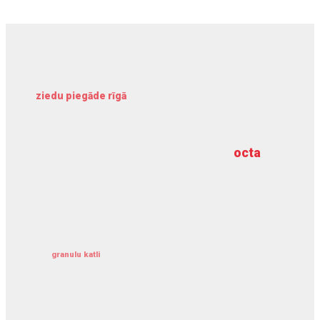
ziedu piegāde rīgā
meliorācijas darbi
octa
dziļurbums
kravu apdrošināšana
granulu katli
siltumsūknis