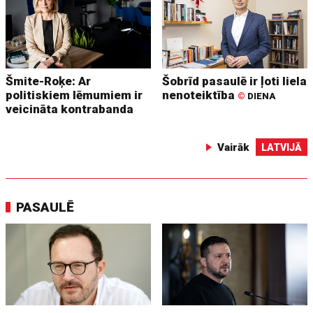
Šmite-Roķe: Ar
Šobrīd pasaulē ir ļoti liela
politiskiem lēmumiem ir
nenoteiktība
©
DIENA
veicināta kontrabanda
Vairāk
LATVIJĀ
PASAULĒ