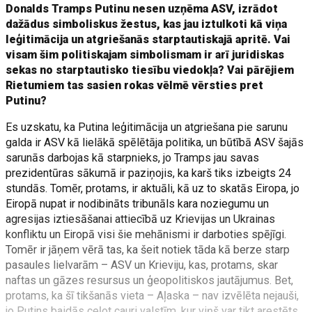
Donalds Tramps Putinu nesen uzņēma ASV, izrādot
dažādus simboliskus žestus, kas jau iztulkoti kā viņa
leģitimācija un atgriešanās starptautiskajā apritē. Vai
visam šim politiskajam simbolismam ir arī juridiskas
sekas no starptautisko tiesību viedokļa? Vai pārējiem
Rietumiem tas sasien rokas vēlmē vērsties pret
Putinu?
Es uzskatu, ka Putina leģitimācija un atgriešana pie sarunu
galda ir ASV kā lielākā spēlētāja politika, un būtībā ASV šajās
sarunās darbojas kā starpnieks, jo Tramps jau savas
prezidentūras sākumā ir paziņojis, ka karš tiks izbeigts 24
stundās. Tomēr, protams, ir aktuāli, kā uz to skatās Eiropa, jo
Eiropā nupat ir nodibināts tribunāls kara noziegumu un
agresijas iztiesāšanai attiecībā uz Krievijas un Ukrainas
konfliktu un Eiropā visi šie mehānismi ir darboties spējīgi.
Tomēr ir jāņem vērā tas, ka šeit notiek tāda kā berze starp
pasaules lielvarām – ASV un Krieviju, kas, protams, skar
naftas un gāzes resursus un ģeopolitiskos jautājumus. Bet,
protams, ka šī tikšanās vieta – Aļaska – nav izvēlēta nejauši,
jo Putins baidās ceļot cauri valstīm, kur viņš var tikt arestēts.