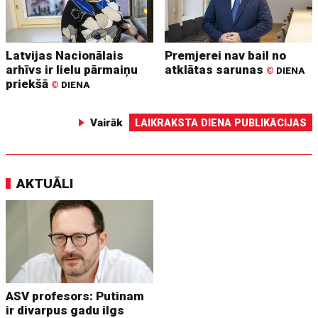
Latvijas Nacionālais
Premjerei nav bail no
arhīvs ir lielu pārmaiņu
atklātas sarunas
©
DIENA
priekšā
©
DIENA
Vairāk
LAIKRAKSTA DIENA PUBLIKĀCIJAS
AKTUĀLI
ASV profesors: Putinam
ir divarpus gadu ilgs