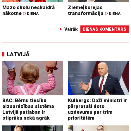
Mazo skolu neskaidrā
Ziemeļkorejas
nākotne
transformācija
©
DIENA
©
DIENA
Vairāk
DIENAS KOMENTĀRS
LATVIJĀ
BAC: Bērnu tiesību
Kulbergs: Daži ministri ir
aizsardzības sistēma
pārpratuši doto
Latvijā patlaban ir
uzdevumu par trim
stiprāka nekā agrāk
prioritātēm