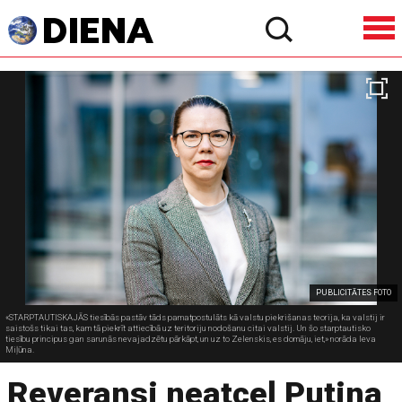
PUBLICITĀTES FOTO
«STARPTAUTISKAJĀS tiesībās pastāv tāds pamatpostulāts kā valstu piekrišanas teorija, ka valstij ir
saistošs tikai tas, kam tā piekrīt attiecībā uz teritoriju nodošanu citai valstij. Un šo starptautisko
tiesību principus gan sarunās nevajadzētu pārkāpt, un uz to Zelenskis, es domāju, iet,» norāda Ieva
Miļūna.
Reveransi neatceļ Putina