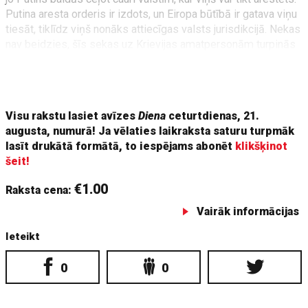
Putina aresta orderis ir izdots, un Eiropa būtībā ir gatava viņu
tiesāt, tiklīdz viņš nonāks attiecīgas valsts jurisdikcijā. Nekas
nav beidzies, šīs sekas uz Krievijas amatpersonām turpinās
attiekties, Putinu turpinās meklēt ar starptautiskajiem aresta
orderiem attiecīgajās valstīs, kur viņš ceļos, sankcijas
turpināsies tik ilgi, kamēr valstis to izlems, būtībā šis vis
Visu rakstu lasiet avīzes
Diena
ceturtdienas, 21.
augusta, numurā! Ja vēlaties laikraksta saturu turpmāk
lasīt drukātā formātā, to iespējams abonēt
klikšķinot
šeit!
€1.00
Raksta cena:
Vairāk informācijas
Ieteikt
0
0