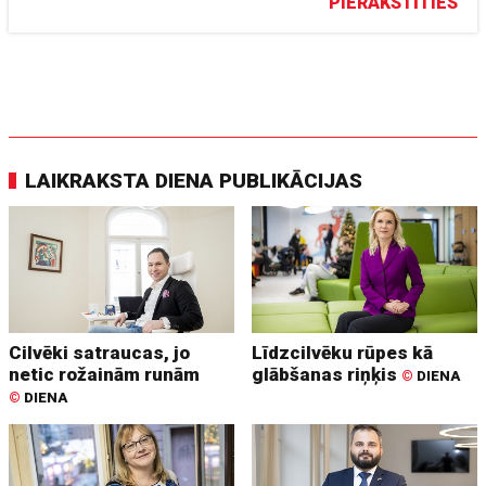
PIERAKSTĪTIES
LAIKRAKSTA DIENA PUBLIKĀCIJAS
Cilvēki satraucas, jo
Līdzcilvēku rūpes kā
netic rožainām runām
glābšanas riņķis
©
DIENA
©
DIENA