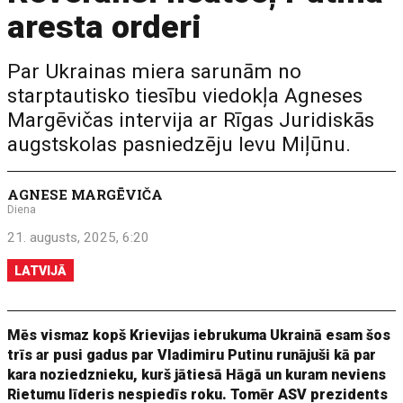
aresta orderi
Par Ukrainas miera sarunām no
starptautisko tiesību viedokļa Agneses
Margēvičas intervija ar Rīgas Juridiskās
augstskolas pasniedzēju Ievu Miļūnu.
AGNESE MARGĒVIČA
Diena
21. augusts, 2025, 6:20
LATVIJĀ
Mēs vismaz kopš Krievijas iebrukuma Ukrainā esam šos
trīs ar pusi gadus par Vladimiru Putinu runājuši kā par
kara noziedznieku, kurš jātiesā Hāgā un kuram neviens
Rietumu līderis nespiedīs roku. Tomēr ASV prezidents