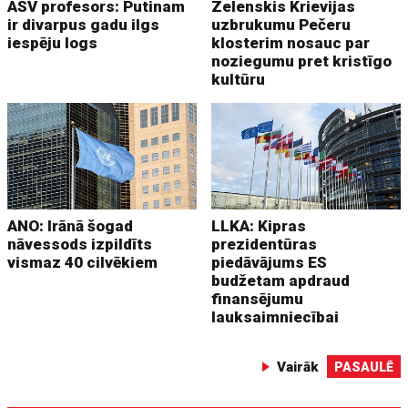
ASV profesors: Putinam
Zelenskis Krievijas
ir divarpus gadu ilgs
uzbrukumu Pečeru
iespēju logs
klosterim nosauc par
noziegumu pret kristīgo
kultūru
ANO: Irānā šogad
LLKA: Kipras
nāvessods izpildīts
prezidentūras
vismaz 40 cilvēkiem
piedāvājums ES
budžetam apdraud
finansējumu
lauksaimniecībai
Vairāk
PASAULĒ