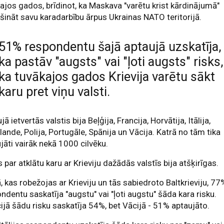
ajos gados, brīdinot, ka Maskava "varētu krist kārdinājumā"
šināt savu karadarbību ārpus Ukrainas NATO teritorijā.
51% respondentu šajā aptaujā uzskatīja,
ka pastāv "augsts" vai "ļoti augsts" risks,
ka tuvākajos gados Krievija varētu sākt
karu pret viņu valsti.
jā ietvertās valstis bija Beļģija, Francija, Horvātija, Itālija,
lande, Polija, Portugāle, Spānija un Vācija. Katrā no tām tika
jāti vairāk nekā 1000 cilvēku.
 par atklātu karu ar Krieviju dažādās valstīs bija atšķirīgas.
ā, kas robežojas ar Krieviju un tās sabiedroto Baltkrieviju, 77
ndentu saskatīja "augstu" vai "ļoti augstu" šāda kara risku.
ijā šādu risku saskatīja 54%, bet Vācijā - 51% aptaujāto.