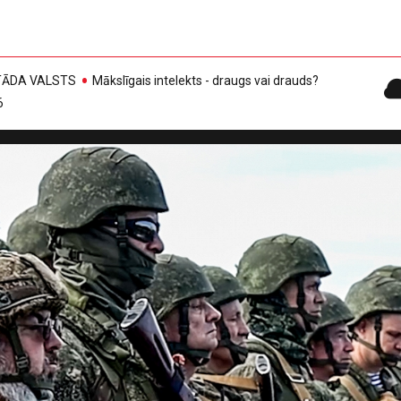
, TĀDA VALSTS
Mākslīgais intelekts - draugs vai drauds?
6