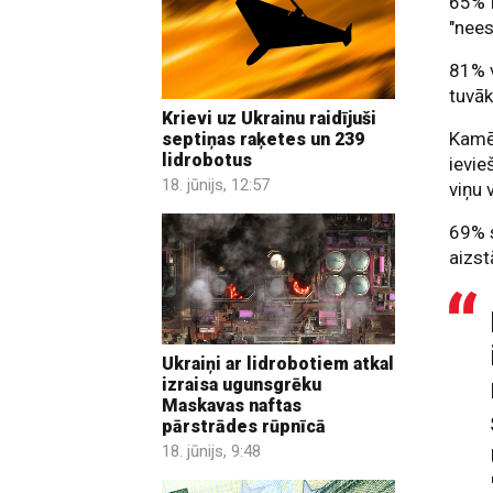
65% I
"nees
81% v
tuvāk
Krievi uz Ukrainu raidījuši
Kamēr
septiņas raķetes un 239
lidrobotus
ievie
18. jūnijs, 12:57
viņu 
69% s
aizst
Ukraiņi ar lidrobotiem atkal
izraisa ugunsgrēku
Maskavas naftas
pārstrādes rūpnīcā
18. jūnijs, 9:48