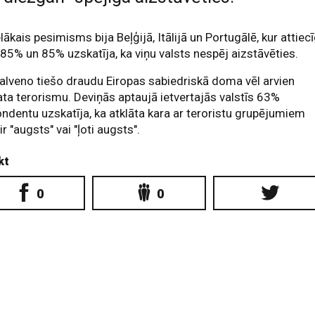
elākais pesimisms bija Beļģijā, Itālijā un Portugālē, kur attiecī
85% un 85% uzskatīja, ka viņu valsts nespēj aizstāvēties.
alveno tiešo draudu Eiropas sabiedriskā doma vēl arvien
ta terorismu. Deviņās aptaujā ietvertajās valstīs 63%
ndentu uzskatīja, ka atklāta kara ar teroristu grupējumiem
 ir "augsts" vai "ļoti augsts".
kt
0
0