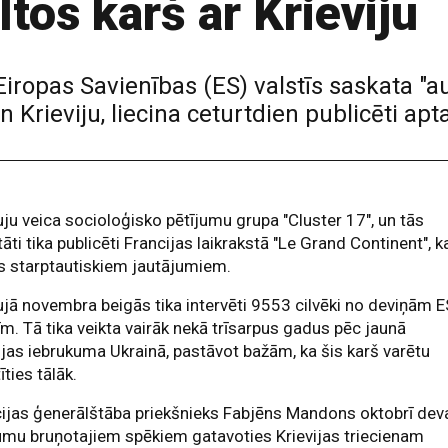
ltos karš ar Krieviju
ropas Savienības (ES) valstīs saskata "aug
 Krieviju, liecina ceturtdien publicēti apta
ju veica socioloģisko pētījumu grupa "Cluster 17", un tās
tāti tika publicēti Francijas laikrakstā "Le Grand Continent", k
ts starptautiskiem jautājumiem.
jā novembra beigās tika intervēti 9553 cilvēki no deviņām E
īm. Tā tika veikta vairāk nekā trīsarpus gadus pēc jaunā
ijas iebrukuma Ukrainā, pastāvot bažām, ka šis karš varētu
īties tālāk.
ijas ģenerālštāba priekšnieks Fabjēns Mandons oktobrī dev
umu bruņotajiem spēkiem gatavoties Krievijas triecienam