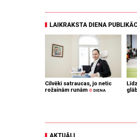
LAIKRAKSTA DIENA PUBLIKĀ
Cilvēki satraucas, jo netic
Līd
rožainām runām
glā
©
DIENA
AKTUĀLI