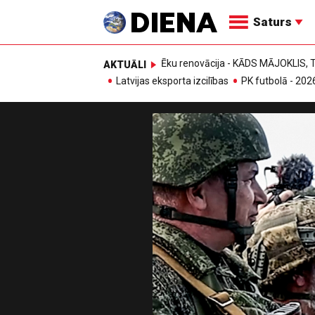
Saturs
Ēku renovācija - KĀDS MĀJOKLIS
AKTUĀLI
Latvijas eksporta izcilības
PK futbolā - 202