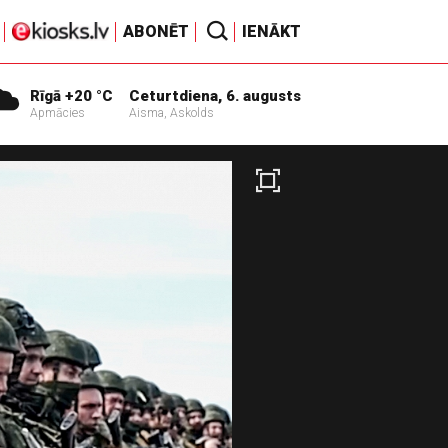
ABONĒT
IENĀKT
Rīgā +20 °C
Ceturtdiena, 6. augusts
Apmācies
Aisma, Askolds