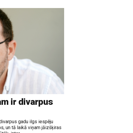
m ir divarpus
divarpus gadu ilgs iespēju
, un tā laikā viņam jāizšķiras