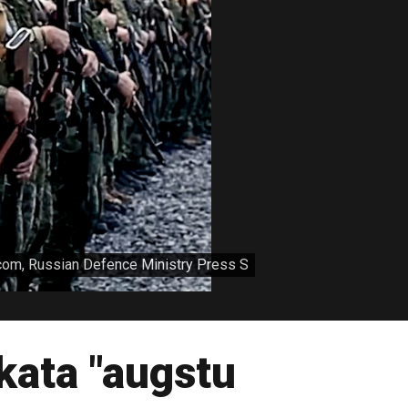
m, Russian Defence Ministry Press S
kata "augstu