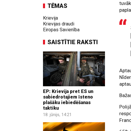
tuvāk
TĒMAS
papla
Krievija
Krievijas draudi
Eiropas Savienība
SAISTĪTIE RAKSTI
Aptau
Nīder
aptau
EP: Krievija pret ES un
Bažas
sabiedrotajiem īsteno
plašāku iebiedēšanas
Polij
taktiku
respo
18. jūnijs, 14:21
Franc