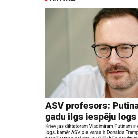
ASV profesors: Putina
gadu ilgs iespēju logs
Krievijas diktatoram Vladimiram Putinam ir 
logs, kamēr ASV pie varas ir Donalds Tramps