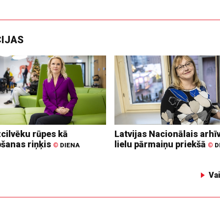
CIJAS
zcilvēku rūpes kā
Latvijas Nacionālais arhīv
bšanas riņķis
lielu pārmaiņu priekšā
©
DIENA
©
D
Va