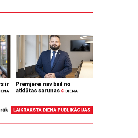
s ir
Premjerei nav bail no
atklātas sarunas
IENA
©
DIENA
irāk
LAIKRAKSTA DIENA PUBLIKĀCIJAS