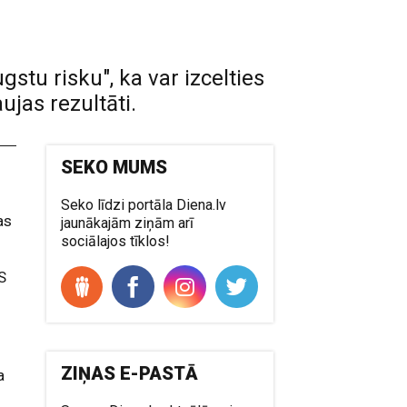
stu risku", ka var izcelties
ujas rezultāti.
SEKO MUMS
Seko līdzi portāla Diena.lv
as
jaunākajām ziņām arī
sociālajos tīklos!
S
ZIŅAS E-PASTĀ
a