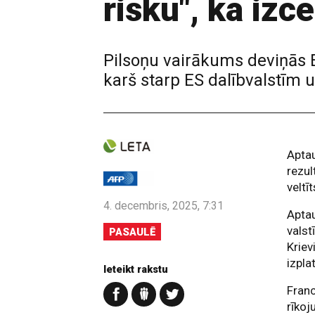
risku", ka izce
Pilsoņu vairākums deviņās Ei
karš starp ES dalībvalstīm un
Aptau
rezul
veltī
4. decembris, 2025, 7:31
Aptau
valst
PASAULĒ
Kriev
izplat
Ieteikt rakstu
Franc
rīkoj