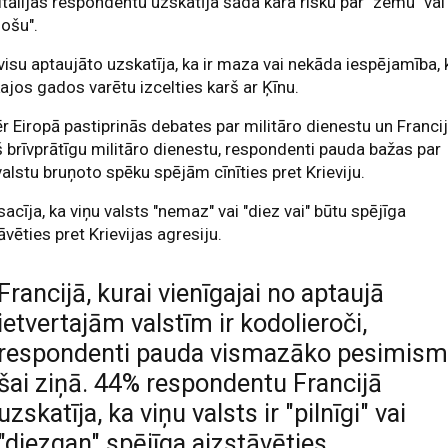
tālijas respondentu uzskatīja šāda kara risku par "zemu" vai
ošu".
isu aptaujāto uzskatīja, ka ir maza vai nekāda iespējamība, 
ajos gados varētu izcelties karš ar Ķīnu.
 Eiropā pastiprinās debates par militāro dienestu un Franci
š brīvprātīgu militāro dienestu, respondenti pauda bažas par
valstu bruņoto spēku spējām cīnīties pret Krieviju.
acīja, ka viņu valsts "nemaz" vai "diez vai" būtu spējīga
āvēties pret Krievijas agresiju.
Francijā, kurai vienīgajai no aptaujā
ietvertajām valstīm ir kodolieroči,
respondenti pauda vismazāko pesimis
šai ziņā. 44% respondentu Francijā
uzskatīja, ka viņu valsts ir "pilnīgi" vai
"diezgan" spējīga aizstāvēties.