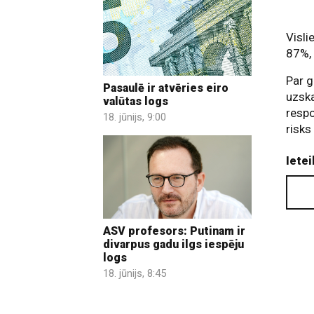
Visli
87%, 
Par g
Pasaulē ir atvēries eiro
uzska
valūtas logs
respo
18. jūnijs, 9:00
risks
Ietei
ASV profesors: Putinam ir
divarpus gadu ilgs iespēju
logs
18. jūnijs, 8:45