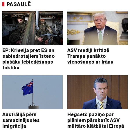
PASAULĒ
EP: Krievija pret ES un
ASV mediji kritizē
sabiedrotajiem īsteno
Trampa panākto
plašāku iebiedēšanas
vienošanos ar Irānu
taktiku
Austrālijā pērn
Hegsets paziņo par
samazinājusies
plāniem pārskatīt ASV
imigrācija
militāro klātbūtni Eiropā