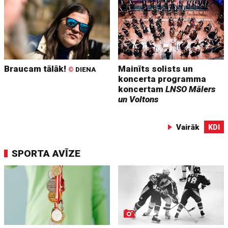
Braucam tālāk!
Mainīts solists un
©
DIENA
koncerta programma
koncertam
LNSO Mālers
un Voltons
Vairāk
KDI
SPORTA AVĪZE