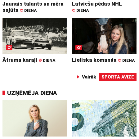
Jaunais talants un mēra
Latviešu pēdas NHL
sajūta
©
DIENA
©
DIENA
Ātruma karaļi
Lieliska komanda
©
DIENA
©
DIENA
Vairāk
SPORTA AVĪZE
UZŅĒMĒJA DIENA