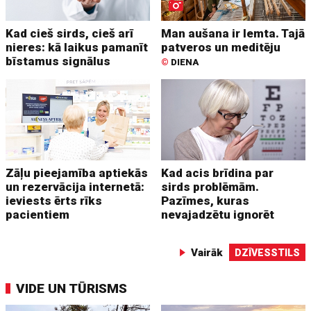
Kad cieš sirds, cieš arī
Man aušana ir lemta. Tajā
nieres: kā laikus pamanīt
patveros un meditēju
bīstamus signālus
©
DIENA
Zāļu pieejamība aptiekās
Kad acis brīdina par
un rezervācija internetā:
sirds problēmām.
ieviests ērts rīks
Pazīmes, kuras
pacientiem
nevajadzētu ignorēt
Vairāk
DZĪVESSTILS
VIDE UN TŪRISMS