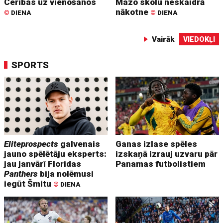
Cerības uz vienošanos
Mazo skolu neskaidrā
nākotne
©
DIENA
©
DIENA
Vairāk
VIEDOKĻI
SPORTS
Eliteprospects
galvenais
Ganas izlase spēles
jauno spēlētāju eksperts:
izskaņā izrauj uzvaru pār
jau janvārī Floridas
Panamas futbolistiem
Panthers
bija nolēmusi
iegūt Šmitu
©
DIENA