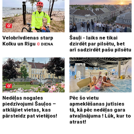
Velobrīvdienas starp
Šauļi - laiks ne tikai
Kolku un Rīgu
dzirdēt par pilsētu, bet
©
DIENA
arī sadzirdēt pašu pilsētu
Nedēļas nogales
Pēc šo vietu
piedzīvojumi Šauļos –
apmeklēšanas jutīsies
atklājiet vietas, kas
tā, kā pēc nedēļas gara
pārsteidz pat vietējos!
atvaļinājuma ! Lūk, kur to
atrast!