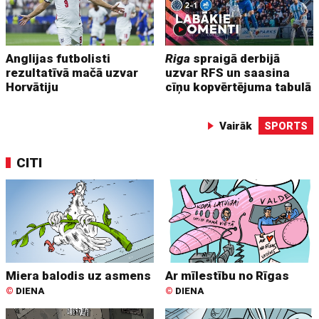
Anglijas futbolisti
Riga
spraigā derbijā
rezultatīvā mačā uzvar
uzvar RFS un saasina
Horvātiju
cīņu kopvērtējuma tabulā
Vairāk
SPORTS
CITI
Miera balodis uz asmens
Ar mīlestību no Rīgas
©
DIENA
©
DIENA