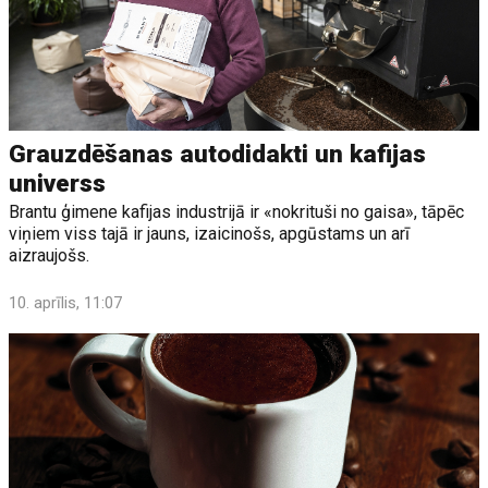
Grauzdēšanas autodidakti un kafijas
universs
Brantu ģimene kafijas industrijā ir «nokrituši no gaisa», tāpēc
viņiem viss tajā ir jauns, izaicinošs, apgūstams un arī
aizraujošs.
10. aprīlis, 11:07