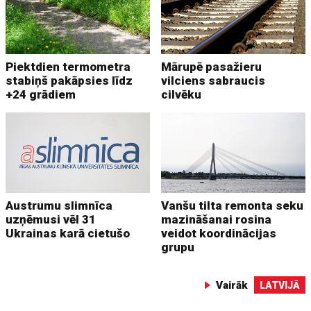
Piektdien termometra
Mārupē pasažieru
stabiņš pakāpsies līdz
vilciens sabraucis
+24 grādiem
cilvēku
Austrumu slimnīca
Vanšu tilta remonta seku
uzņēmusi vēl 31
mazināšanai rosina
Ukrainas karā cietušo
veidot koordinācijas
grupu
Vairāk
LATVIJĀ