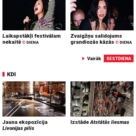
Laikapstākļi festivālam
Zvaigžņu salidojums
nekaitē
grandiozās kāzās
©
DIENA
©
DIENA
Vairāk
SESTDIENA
KDI
Jauna ekspozīcija
Izstāde
Atstātās liesmas
Livonijas pilis