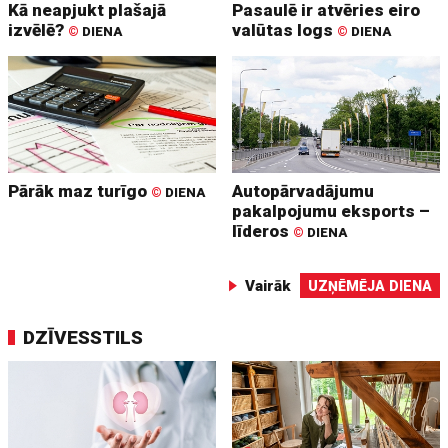
Kā neapjukt plašajā
Pasaulē ir atvēries eiro
izvēlē?
valūtas logs
©
DIENA
©
DIENA
Pārāk maz turīgo
Autopārvadājumu
©
DIENA
pakalpojumu eksports –
līderos
©
DIENA
Vairāk
UZŅĒMĒJA DIENA
DZĪVESSTILS