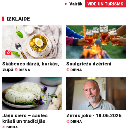
Vairāk
VIDE UN TŪRISMS
IZKLAIDE
Skābenes dārzā, burkās,
Saulgriežu dzērieni
zupā
©
DIENA
©
DIENA
Jāņu siers – saules
Zirnis joko - 18.06.2026
krāsā un tradīcijās
©
DIENA
©
DIENA