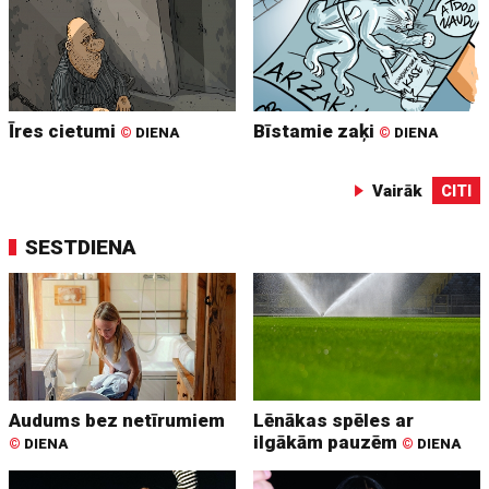
Īres cietumi
Bīstamie zaķi
©
DIENA
©
DIENA
Vairāk
CITI
SESTDIENA
Audums bez netīrumiem
Lēnākas spēles ar
ilgākām pauzēm
©
DIENA
©
DIENA