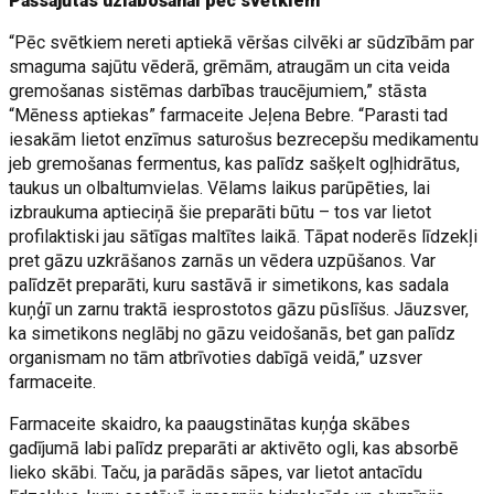
Pašsajūtas uzlabošanai pēc svētkiem
“Pēc svētkiem nereti aptiekā vēršas cilvēki ar sūdzībām par
smaguma sajūtu vēderā, grēmām, atraugām un cita veida
gremošanas sistēmas darbības traucējumiem,” stāsta
“Mēness aptiekas” farmaceite Jeļena Bebre. “Parasti tad
iesakām lietot enzīmus saturošus bezrecepšu medikamentu
jeb gremošanas fermentus, kas palīdz sašķelt ogļhidrātus,
taukus un olbaltumvielas. Vēlams laikus parūpēties, lai
izbraukuma aptieciņā šie preparāti būtu – tos var lietot
profilaktiski jau sātīgas maltītes laikā. Tāpat noderēs līdzekļi
pret gāzu uzkrāšanos zarnās un vēdera uzpūšanos. Var
palīdzēt preparāti, kuru sastāvā ir simetikons, kas sadala
kuņģī un zarnu traktā iesprostotos gāzu pūslīšus. Jāuzsver,
ka simetikons neglābj no gāzu veidošanās, bet gan palīdz
organismam no tām atbrīvoties dabīgā veidā,” uzsver
farmaceite.
Farmaceite skaidro, ka paaugstinātas kuņģa skābes
gadījumā labi palīdz preparāti ar aktivēto ogli, kas absorbē
lieko skābi. Taču, ja parādās sāpes, var lietot antacīdu