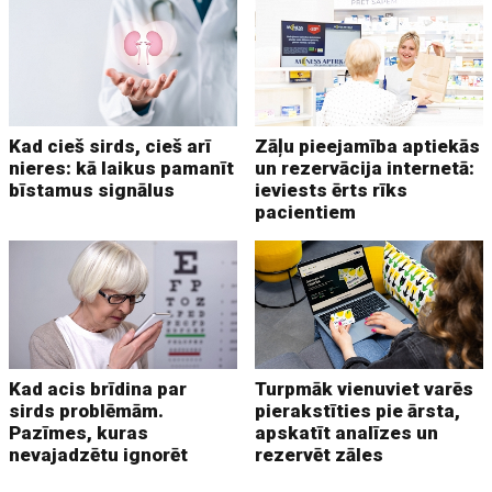
Kad cieš sirds, cieš arī
Zāļu pieejamība aptiekās
nieres: kā laikus pamanīt
un rezervācija internetā:
bīstamus signālus
ieviests ērts rīks
pacientiem
Kad acis brīdina par
Turpmāk vienuviet varēs
sirds problēmām.
pierakstīties pie ārsta,
Pazīmes, kuras
apskatīt analīzes un
nevajadzētu ignorēt
rezervēt zāles