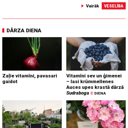
Vairāk
VESELĪBA
DĀRZA DIENA
Zaļie vitamīni, pavasari
Vitamīni sev un ģimenei
gaidot
– lasi krūmmellenes
Auces upes krastā dārzā
Sudraboga
©
DIENA