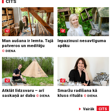
CITS
Man aušana ir lemta. Tajā
Iepazinusi nesavtīguma
patveros un meditēju
spēku
©
DIENA
Atklāt līdzsvaru – arī
Smaržu radīšana kā
saskaņā ar dabu
kluss rituāls
©
DIENA
©
DIENA
Vairāk
CITS