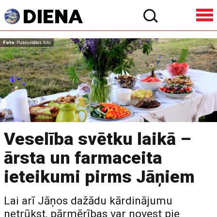
Foto
: Publicitātes foto
Veselība svētku laikā –
ārsta un farmaceita
ieteikumi pirms Jāņiem
Lai arī Jāņos dažādu kārdinājumu
netrūkst, pārmērības var novest pie