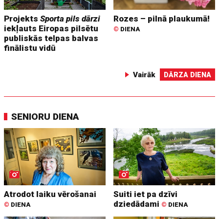
Projekts
Sporta pils dārzi
Rozes – pilnā plaukumā!
iekļauts Eiropas pilsētu
©
DIENA
publiskās telpas balvas
finālistu vidū
Vairāk
DĀRZA DIENA
SENIORU DIENA
Atrodot laiku vērošanai
Suiti iet pa dzīvi
dziedādami
©
DIENA
©
DIENA