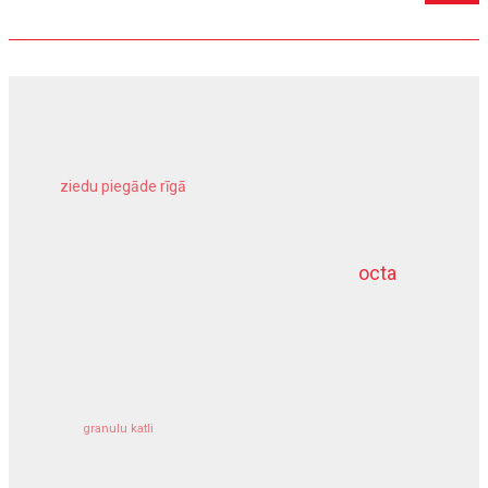
ziedu piegāde rīgā
meliorācijas darbi
octa
dziļurbums
kravu apdrošināšana
granulu katli
siltumsūknis