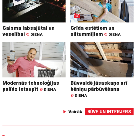
Gaisma labsajūtai un
Grīda estētiem un
veselībai
siltummīļiem
©
DIENA
©
DIENA
Modernās tehnoloģijas
Būvvaldē jāsaskaņo arī
palīdz ietaupīt
bēniņu pārbūvēšana
©
DIENA
©
DIENA
Vairāk
BŪVE UN INTERJERS