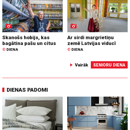
Skanošs hobijs, kas
Ar sirdi margrietiņu
bagātina pašu un citus
zemē Latvijas viducī
©
DIENA
©
DIENA
Vairāk
SENIORU DIENA
DIENAS PADOMI