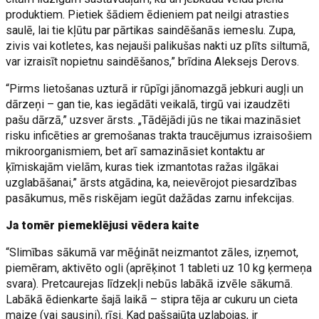
produktiem. Pietiek šādiem ēdieniem pat neilgi atrasties
saulē, lai tie kļūtu par pārtikas saindēšanās iemeslu. Zupa,
zivis vai kotletes, kas nejauši palikušas nakti uz plīts siltumā,
var izraisīt nopietnu saindēšanos,” brīdina Aleksejs Derovs.
“Pirms lietošanas uzturā ir rūpīgi jānomazgā jebkuri augļi un
dārzeņi – gan tie, kas iegādāti veikalā, tirgū vai izaudzēti
pašu dārzā,” uzsver ārsts. „Tādējādi jūs ne tikai mazināsiet
risku inficēties ar gremošanas trakta traucējumus izraisošiem
mikroorganismiem, bet arī samazināsiet kontaktu ar
ķīmiskajām vielām, kuras tiek izmantotas ražas ilgākai
uzglabāšanai,” ārsts atgādina, ka, neievērojot piesardzības
pasākumus, mēs riskējam iegūt dažādas zarnu infekcijas.
Ja tomēr piemeklējusi vēdera kaite
“Slimības sākumā var mēģināt neizmantot zāles, izņemot,
piemēram, aktivēto ogli (aprēķinot 1 tableti uz 10 kg ķermeņa
svara). Pretcaurejas līdzekļi nebūs labākā izvēle sākumā.
Labākā ēdienkarte šajā laikā – stipra tēja ar cukuru un cieta
maize (vai sausiņi), rīsi. Kad pašsajūta uzlabojas, ir