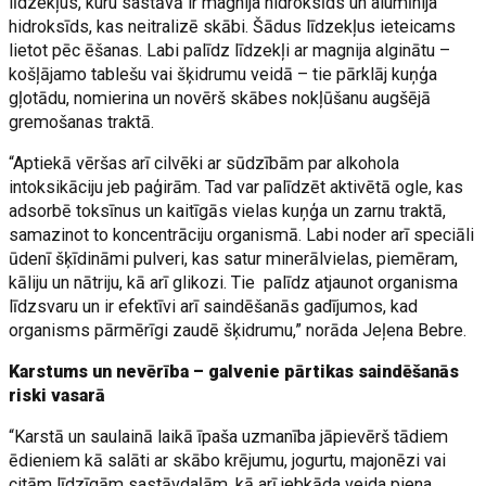
līdzekļus, kuru sastāvā ir magnija hidroksīds un alumīnija
hidroksīds, kas neitralizē skābi. Šādus līdzekļus ieteicams
lietot pēc ēšanas. Labi palīdz līdzekļi ar magnija alginātu –
košļājamo tablešu vai šķidrumu veidā – tie pārklāj kuņģa
gļotādu, nomierina un novērš skābes nokļūšanu augšējā
gremošanas traktā.
“Aptiekā vēršas arī cilvēki ar sūdzībām par alkohola
intoksikāciju jeb paģirām. Tad var palīdzēt aktivētā ogle, kas
adsorbē toksīnus un kaitīgās vielas kuņģa un zarnu traktā,
samazinot to koncentrāciju organismā. Labi noder arī speciāli
ūdenī šķīdināmi pulveri, kas satur minerālvielas, piemēram,
kāliju un nātriju, kā arī glikozi. Tie palīdz atjaunot organisma
līdzsvaru un ir efektīvi arī saindēšanās gadījumos, kad
organisms pārmērīgi zaudē šķidrumu,” norāda Jeļena Bebre.
Karstums un nevērība – galvenie pārtikas saindēšanās
riski vasarā
“Karstā un saulainā laikā īpaša uzmanība jāpievērš tādiem
ēdieniem kā salāti ar skābo krējumu, jogurtu, majonēzi vai
citām līdzīgām sastāvdaļām, kā arī jebkāda veida piena