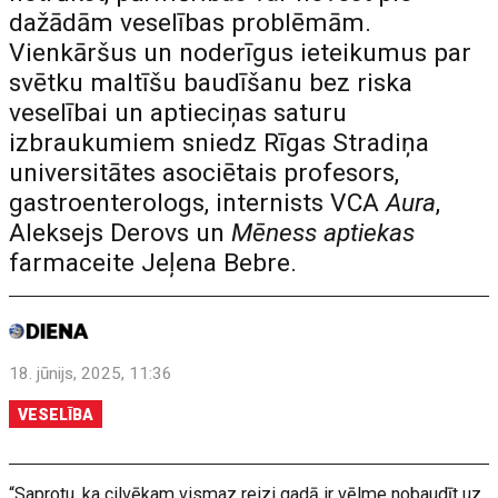
dažādām veselības problēmām.
Vienkāršus un noderīgus ieteikumus par
svētku maltīšu baudīšanu bez riska
veselībai un aptieciņas saturu
izbraukumiem sniedz Rīgas Stradiņa
universitātes asociētais profesors,
gastroenterologs, internists VCA
Aura
,
Aleksejs Derovs un
Mēness aptiekas
farmaceite Jeļena Bebre.
18. jūnijs, 2025, 11:36
VESELĪBA
“Saprotu, ka cilvēkam vismaz reizi gadā ir vēlme nobaudīt uz