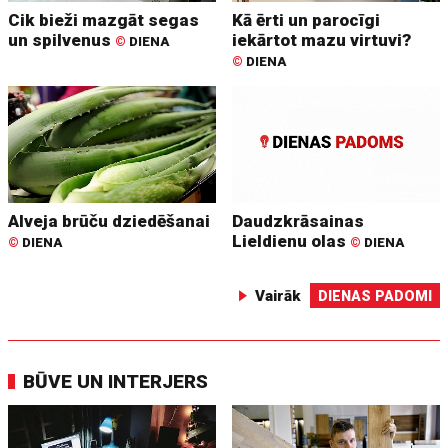
Cik bieži mazgāt segas
Kā ērti un parocīgi
un spilvenus
iekārtot mazu virtuvi?
©
DIENA
©
DIENA
Alveja brūču dziedēšanai
Daudzkrāsainas
Lieldienu olas
©
DIENA
©
DIENA
Vairāk
DIENAS PADOMI
BŪVE UN INTERJERS