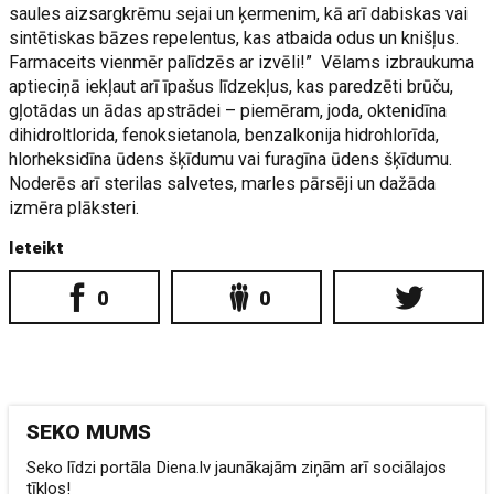
saules aizsargkrēmu sejai un ķermenim, kā arī dabiskas vai
sintētiskas bāzes repelentus, kas atbaida odus un knišļus.
Farmaceits vienmēr palīdzēs ar izvēli!” Vēlams izbraukuma
aptieciņā iekļaut arī īpašus līdzekļus, kas paredzēti brūču,
gļotādas un ādas apstrādei – piemēram, joda, oktenidīna
dihidroltlorida, fenoksietanola, benzalkonija hidrohlorīda,
hlorheksidīna ūdens šķīdumu vai furagīna ūdens šķīdumu.
Noderēs arī sterilas salvetes, marles pārsēji un dažāda
izmēra plāksteri.
Ieteikt
0
0
SEKO MUMS
Seko līdzi portāla Diena.lv jaunākajām ziņām arī sociālajos
tīklos!