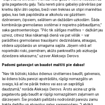
grila pagatavotu gaļu. Taču nereti pāris gabaliņi pārvēršas par
krietnu šķīvi ātri ceptas, bieži vien treknas un stipri marinētas
gaļas, kas tiek papildināta ar alkoholu vai gāzētiem
dzērieniem, čipsiem, salātiem un dažādām uzkodām. Šāda
kombinācija gremošanas sistēmai ir nopietns pārbaudījums,”
saka gastroenterologs. “Pēc tik sātīgas maltītes – dažkārt jau
uzreiz, citreiz tikai nākamajā dienā vai pat vēlāk – var
parādīties gremošanas traucējumi: dedzināšana, atraugas,
vēdera uzpūšanās un smaguma sajūta. Jāņem vērā arī
nopietnāki riski, piemēram, akūts pankreatīts jeb aizkuņģa
dziedzera iekaisums,” uzsver Aleksejs Derovs.
Padomi gatavojot un baudot maltīti pie dabas!
“Nav tik būtiski, kādus ēdienus izvēlamies baudīt, galvenais,
lai ēdiens būtu pareizi apstrādāts, rūpīgi nomazgāts un
svaigs, kā arī ne pārāk trekns vai ass un saprātīgā
daudzumā,” norāda Aleksejs Derovs. Ārsts aicina uz grila
pagatavotu gaļu baudīt ar rūpīgi nomazgātiem zaļumiem un
dārzeņiem. Šie produkti palīdzēs nodrošināt pareizu zarnu
trakta darbību un atvieglos gaļas sagremošanu. “Labākā