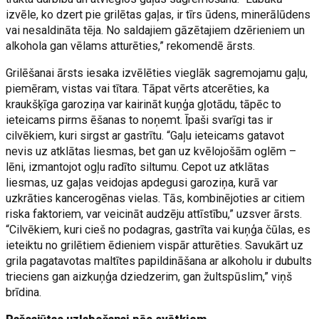
izvēle, ko dzert pie grilētas gaļas, ir tīrs ūdens, minerālūdens
vai nesaldināta tēja. No saldajiem gāzētajiem dzērieniem un
alkohola gan vēlams atturēties,” rekomendē ārsts.
Grilēšanai ārsts iesaka izvēlēties vieglāk sagremojamu gaļu,
piemēram, vistas vai tītara. Tāpat vērts atcerēties, ka
kraukšķīga garoziņa var kairināt kuņģa gļotādu, tāpēc to
ieteicams pirms ēšanas to noņemt. Īpaši svarīgi tas ir
cilvēkiem, kuri sirgst ar gastrītu. “Gaļu ieteicams gatavot
nevis uz atklātas liesmas, bet gan uz kvēlojošām oglēm –
lēni, izmantojot ogļu radīto siltumu. Cepot uz atklātas
liesmas, uz gaļas veidojas apdegusi garoziņa, kurā var
uzkrāties kancerogēnas vielas. Tās, kombinējoties ar citiem
riska faktoriem, var veicināt audzēju attīstību,” uzsver ārsts.
“Cilvēkiem, kuri cieš no podagras, gastrīta vai kuņģa čūlas, es
ieteiktu no grilētiem ēdieniem vispār atturēties. Savukārt uz
grila pagatavotas maltītes papildināšana ar alkoholu ir dubults
trieciens gan aizkuņģa dziedzerim, gan žultspūslim,” viņš
brīdina.