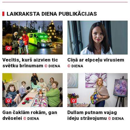
LAIKRAKSTA DIENA PUBLIKĀCIJAS
Vecītis, kurš aizvien tic
Cīņā ar elpceļu vīrusiem
svētku brīnumam
©
DIENA
©
DIENA
Gan čaklām rokām, gan
Dullam putnam vajag
dvēselei
ideju strāvojumu
©
DIENA
©
DIENA