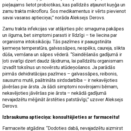
pieļaujams lietot probiotikas, kas palīdzēs atjaunot kuņģa un
zarnu trakta mikrofloru. Šos medikamentus ir vērts pievienot
savai vasaras aptieciņai,” norāda Aleksejs Derovs.
Zarnu trakta infekcijas var atšķirties pēc smaguma pakāpes
un ilguma, bet simptomi parasti ir līdzīgi – tie liecina par
organisma intoksikāciju. Tās pazīmes ir paaugstināta
ķermeņa temperatūra, galvassāpes, nespēks, caureja, slikta
dūša, vemšana un sāpes vēderā. “Saindēšanās gadījumā ir
ļoti svarīgi dzert daudz šķidruma, lai palīdzētu organismam
izvadīt toksīnus un novērstu atūdeņošanos. Ja parādās
pirmās dehidratācijas pazīmes – galvassāpes, reibonis,
sausums mutē, paātrināta sirdsdarbība – ir nekavējoties
jāvēršas pie ārsta. Ja šādi simptomi novērojami bērnam,
nekavējoties jāvēršas pie ārsta – nekādā gadījumā
nevajadzētu mēģināt ārstēties patstāvīgi,” uzsver Aleksejs
Derovs.
Izbraukuma aptieciņa: konsultējieties ar farmaceitu!
Farmaceite atgādina: “Dodoties dabā, nevajadzētu aizmirst