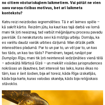
no citiem vēsturiskajiem laikmetiem. Vai pētāt ne vien
sava varoņa rīcības motīvus, bet arī laikmeta
kontekstu?
Katru reizi neizdodas iegremdēties. Tā ir arī laimes spēle –
kā sakrīt kārtis. Reizēm jūtu, ka kaut kas tajā darbā vai lomā
mani tik ļoti neaizrauj, tad varbūt mēģinājumu procesu pavadu
paviršāk. Es neraksturotu sevi kā milzīgu urbēju. Domāju, ka
es varētu daudz vairāk urbties dziļumā. Man drīzāk patīk
interesēties plašumā. Par to un par to, un vēl par to, un kas
tas tāds, un kas tas tāds? Piemēram, tagad, runājot par
Dumpīgo Rīgu,
mani tik ļoti neinteresē iedziļināties vienā tēlā
– advokātā Mārtiņā Gīzē – un meklēt visādas jurisprudences
nokrāsas un šķautnes, bet interesē tas laiks, kuras ēkas no
tām, kas ir šeit šodien, bija arī toreiz, kāda Rīga izskatījās,
kāda bija karte, kuras valodas skanēja, kāds bija reliģiskais
stāvoklis.