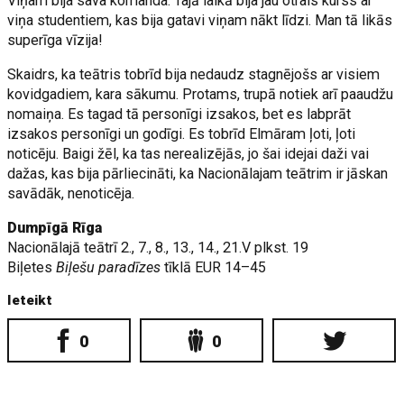
Viņam bija sava komanda. Tajā laikā bija jau otrais kurss ar
viņa studentiem, kas bija gatavi viņam nākt līdzi. Man tā likās
superīga vīzija!
Skaidrs, ka teātris tobrīd bija nedaudz stagnējošs ar visiem
kovidgadiem, kara sākumu. Protams, trupā notiek arī paaudžu
nomaiņa. Es tagad tā personīgi izsakos, bet es labprāt
izsakos personīgi un godīgi. Es tobrīd Elmāram ļoti, ļoti
noticēju. Baigi žēl, ka tas nerealizējās, jo šai idejai daži vai
dažas, kas bija pārliecināti, ka Nacionālajam teātrim ir jāskan
savādāk, nenoticēja.
Dumpīgā Rīga
Nacionālajā teātrī 2., 7., 8., 13., 14., 21.V plkst. 19
Biļetes
Biļešu paradīzes
tīklā EUR 14–45
Ieteikt
0
0