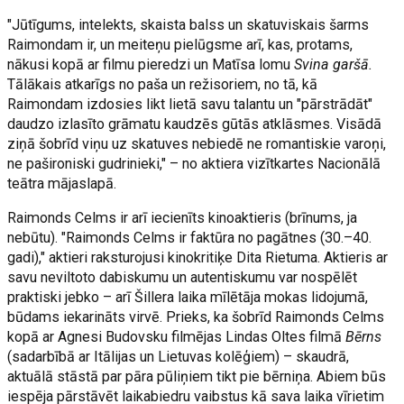
"Jūtīgums, intelekts, skaista balss un skatuviskais šarms
Raimondam ir, un meiteņu pielūgsme arī, kas, protams,
nākusi kopā ar filmu pieredzi un Matīsa lomu
Svina garšā.
Tālākais atkarīgs no paša un režisoriem, no tā, kā
Raimondam izdosies likt lietā savu talantu un "pārstrādāt"
daudzo izlasīto grāmatu kaudzēs gūtās atklāsmes. Visādā
ziņā šobrīd viņu uz skatuves nebiedē ne romantiskie varoņi,
ne pašironiski gudrinieki," – no aktiera vizītkartes Nacionālā
teātra mājaslapā.
Raimonds Celms ir arī iecienīts kinoaktieris (brīnums, ja
nebūtu). "Raimonds Celms ir faktūra no pagātnes (30.–40.
gadi)," aktieri raksturojusi kinokritiķe Dita Rietuma. Aktieris ar
savu neviltoto dabiskumu un autentiskumu var nospēlēt
praktiski jebko – arī Šillera laika mīlētāja mokas lidojumā,
būdams iekarināts virvē. Prieks, ka šobrīd Raimonds Celms
kopā ar Agnesi Budovsku filmējas Lindas Oltes filmā
Bērns
(sadarbībā ar Itālijas un Lietuvas kolēģiem) – skaudrā,
aktuālā stāstā par pāra pūliņiem tikt pie bērniņa. Abiem būs
iespēja pārstāvēt laikabiedru vaibstus kā sava laika vīrietim