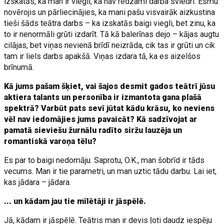
izskatās, ka man ir viegli, ka nav redzami darba sviedri. Esmu
novērojis un pārliecinājies, ka mani pašu visvairāk aizkustina
tieši šāds teātra darbs – ka izskatās baigi viegli, bet zinu, ka
to ir nenormāli grūti izdarīt. Tā kā balerīnas dejo – kājas augtu
cilājas, bet viņas nevienā brīdī neizrāda, cik tas ir grūti un cik
tam ir liels darbs apakšā. Viņas izdara tā, ka es aizelšos
brīnumā.
Kā jums pašam šķiet, vai šajos desmit gados teātrī jūsu
aktiera talants un personība ir izmantota gana plašā
spektrā? Varbūt pats sevī jūtat kādu krāsu, ko neviens
vēl nav iedomājies jums pavaicāt? Kā sadzīvojat ar
pamatā sieviešu žurnālu radīto siržu lauzēja un
romantiskā varoņa tēlu?
Es par to baigi nedomāju. Saprotu, O.K., man šobrīd ir tāds
vecums. Man ir tie parametri, un man uztic tādu darbu. Lai iet,
kas jādara – jādara.
... un kādam jau tie mīlētāji ir jāspēlē.
Jā, kādam ir jāspēlē. Teātris man ir devis ļoti daudz iespēju