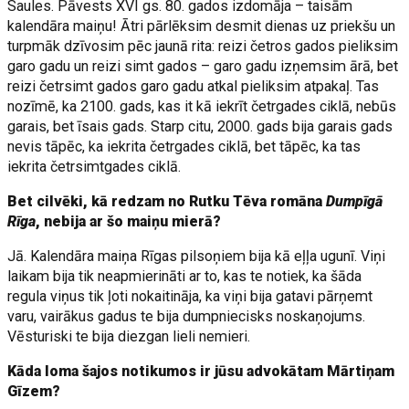
Saules. Pāvests XVI gs. 80. gados izdomāja – taisām
kalendāra maiņu! Ātri pārlēksim desmit dienas uz priekšu un
turpmāk dzīvosim pēc jaunā rita: reizi četros gados pieliksim
garo gadu un reizi simt gados – garo gadu izņemsim ārā, bet
reizi četrsimt gados garo gadu atkal pieliksim atpakaļ. Tas
nozīmē, ka 2100. gads, kas it kā iekrīt četrgades ciklā, nebūs
garais, bet īsais gads. Starp citu, 2000. gads bija garais gads
nevis tāpēc, ka iekrita četrgades ciklā, bet tāpēc, ka tas
iekrita četrsimtgades ciklā.
Bet cilvēki, kā redzam no Rutku Tēva romāna
Dumpīgā
Rīga
, nebija ar šo maiņu mierā?
Jā. Kalendāra maiņa Rīgas pilsoņiem bija kā eļļa ugunī. Viņi
laikam bija tik neapmierināti ar to, kas te notiek, ka šāda
regula viņus tik ļoti nokaitināja, ka viņi bija gatavi pārņemt
varu, vairākus gadus te bija dumpniecisks noskaņojums.
Vēsturiski te bija diezgan lieli nemieri.
Kāda loma šajos notikumos ir jūsu advokātam Mārtiņam
Gīzem?