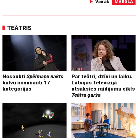
Vairāk
MĀKSLA
TEĀTRIS
Nosaukti
Spēlmaņu nakts
Par teātri, dzīvi un laiku.
balvu nominanti 17
Latvijas Televīzijā
kategorijās
atsāksies raidījumu cikls
Teātra garša