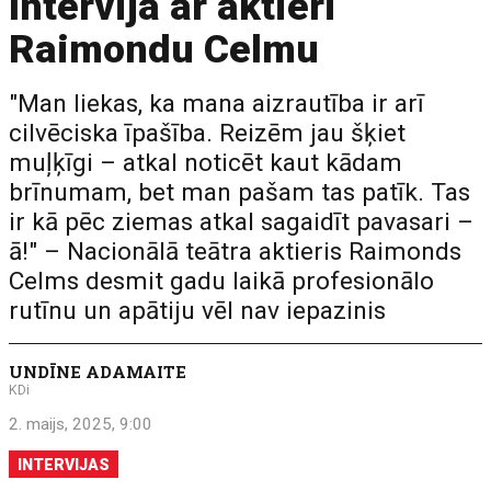
Intervija ar aktieri
Raimondu Celmu
"Man liekas, ka mana aizrautība ir arī
cilvēciska īpašība. Reizēm jau šķiet
muļķīgi – atkal noticēt kaut kādam
brīnumam, bet man pašam tas patīk. Tas
ir kā pēc ziemas atkal sagaidīt pavasari –
ā!" – Nacionālā teātra aktieris Raimonds
Celms desmit gadu laikā profesionālo
rutīnu un apātiju vēl nav iepazinis
UNDĪNE ADAMAITE
KDi
2. maijs, 2025, 9:00
INTERVIJAS