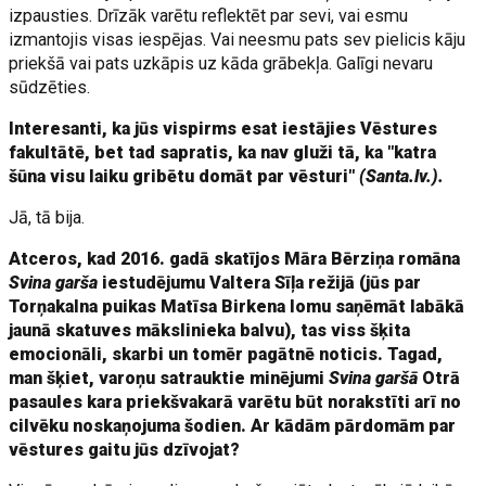
izpausties. Drīzāk varētu reflektēt par sevi, vai esmu
izmantojis visas iespējas. Vai neesmu pats sev pielicis kāju
priekšā vai pats uzkāpis uz kāda grābekļa. Galīgi nevaru
sūdzēties.
Interesanti, ka jūs vispirms esat iestājies Vēstures
fakultātē, bet tad sapratis, ka nav gluži tā, ka "katra
šūna visu laiku gribētu domāt par vēsturi"
(Santa.lv.).
Jā, tā bija.
Atceros, kad 2016. gadā skatījos Māra Bērziņa romāna
Svina garša
iestudējumu Valtera Sīļa režijā (jūs par
Torņakalna puikas Matīsa Birkena lomu saņēmāt labākā
jaunā skatuves mākslinieka balvu), tas viss šķita
emocionāli, skarbi un tomēr pagātnē noticis. Tagad,
man šķiet, varoņu satrauktie minējumi
Svina garšā
Otrā
pasaules kara priekšvakarā varētu būt norakstīti arī no
cilvēku noskaņojuma šodien. Ar kādām pārdomām par
vēstures gaitu jūs dzīvojat?