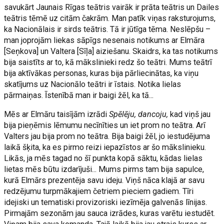
savukārt Jaunais Rīgas teātris vairāk ir prāta teātris un Dailes
teātris tēmē uz citām čakrām. Man patīk viņas raksturojums,
ka Nacionālais ir sirds teātris. Tā ir jūtīga tēma. Neslēpšu –
man joprojām liekas sāpīgs nesenais notikums ar Elmāra
[Seņkova] un Valtera [Sīļa] aiziešanu. Skaidrs, ka tas notikums
bija saistīts ar to, kā mākslinieki redz šo teātri. Mums teātrī
bija aktīvākas personas, kuras bija pārliecinātas, ka viņu
skatījums uz Nacionālo teātri ir īstais. Notika lielas
pārmaiņas. Īstenībā man ir baigi žēl, ka tā...
Mēs ar Elmāru taisījām izrādi
Spēlēju, dancoju,
kad viņš jau
bija pieņēmis lēmumu necīnīties un iet prom no teātra. Arī
Valters jau bija prom no teātra. Bija baigi žēl, jo iestudējuma
laikā šķita, ka es pirmo reizi iepazīstos ar šo mākslinieku.
Likās, ja mēs tagad no šī punkta kopā sāktu, kādas lielas
lietas mēs būtu izdarījuši... Mums pirms tam bija sapulce,
kurā Elmārs prezentēja savu ideju. Viņš nāca klajā ar savu
redzējumu turpmākajiem četriem pieciem gadiem. Tīri
idejiski un tematiski provizoriski iezīmēja galvenās līnijas.
Pirmajām sezonām jau sauca izrādes, kuras varētu iestudēt.