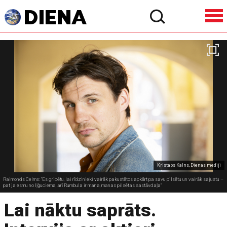
Kristaps Kalns, Dienas mediji
Raimonds Celms: "Es gribētu, lai rīdzinieki vairāk pakustētos apkārt pa savu pilsētu un vairāk sajustu –
pat ja esmu no Iļģuciema, arī Rumbula ir mana, manas pilsētas sastāvdaļa"
Lai nāktu saprāts.