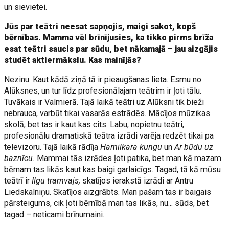
un sievietei.
Jūs par teātri neesat sapņojis, maigi sakot, kopš
bērnības. Mamma vēl brīnījusies, ka tikko pirms brīža
esat teātri saucis par sūdu, bet nākamajā – jau aizgājis
studēt aktiermākslu. Kas mainījās?
Nezinu. Kaut kādā ziņā tā ir pieaugšanas lieta. Esmu no
Alūksnes, un tur līdz profesionālajam teātrim ir ļoti tālu.
Tuvākais ir Valmierā. Tajā laikā teātri uz Alūksni tik bieži
nebrauca, varbūt tikai vasarās estrādēs. Mācījos mūzikas
skolā, bet tas ir kaut kas cits. Labu, nopietnu teātri,
profesionālu dramatiskā teātra izrādi varēja redzēt tikai pa
televizoru. Tajā laikā rādīja
Hamilkara kungu
un
Ar būdu uz
baznīcu.
Mammai tās izrādes ļoti patika, bet man kā mazam
bērnam tas likās kaut kas baigi garlaicīgs. Tagad, tā kā mūsu
teātrī ir
Ilgu tramvajs,
skatījos ierakstā izrādi ar Antru
Liedskalniņu. Skatījos aizgrābts. Man pašam tas ir baigais
pārsteigums, cik ļoti bērnībā man tas likās, nu... sūds, bet
tagad – neticami brīnumaini.