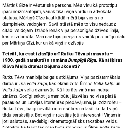
Mārtiņš Gīze ir vēsturiska persona. Mēs viņu kā prototipu
īpaši neizmantojam, vairāk tikai viņa vārdu un advokāta
statusu. Mārtiņš Gīze kaut kādā mērā bija viens no
dumpinieku vadoņiem. Savā stāstā mēs to visu nedaudz
citādi veidojam. Izrādē ienāk viņa personīgās dzīves līnija,
kas ir izdomāta. Man nav bijis pieejams vairāk personīgo datu
par Mārtiņu Gīzi, kur un kā viņš ir dzīvojis.
Teicāt, ka esat izlasījis arī Rutku Tēva pirmavotu –
1930. gadā sarakstīto romānu
Dumpīgā Rīga.
Kā atšķiras
Klāva Meļļa dramatizējuma akcenti?
Rutku Tēvs man bija baigais atklājums. Viņa pazīstamākais
darbs ir
Trīs vella kalpi,
kas ekranizēts filmās
Vella kalpi
un
Vella kalpi
vella dzirnavās. Kā literāts viņš man nebija
zināms. Godīgi sakot, ja man būtu jāizvēlas no visa plašā
pasaules un Latvijas literatūras piedāvājuma, ja izdzirdētu –
Rutku Tēvs, baigi nevilktu interesēties un lasīt, ko tad viņš
tādu sarakstījis. Bet viņš ir rakstījis ļoti interesanti! Viņam ir
ļoti saistošs, savdabīgi kinematogrāfisks rakstības veids.
Neteiktu, ka lasot tas man būtu atgādinājis filmu
Vella kalpi,