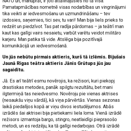
NATO un, manuprāt, ir ļoti attālinājusies no tā visa.
Pamatapmācības nometnē visas nodarbības un vingrinājumi
tika veikti ar iedvesmošanu un uzmundrināšanu – tev
izdosies, saņemies, tici sev, tu vari! Man bija liels prieks to
redzēt un piedzīvot. Tas pat radīja pārdomas – ja teātrī man
kaut kas galīgi vairs nesaietu, varbūt varētu veidot militāro
karjeru. Man patika tā vide. Atslēga bija pozitīvajā
komunikācijā un iedvesmošanā.
Un jūs nebūtu pirmais aktieris, kurš tā izlēmis. Bijušais
Jaunā Rīgas teātra aktieris Jānis Grūtups jūs jau
sagaidītu.
Jā. Es arī teātrī esmu novērojis, ka režisori, kuri piekopj
drastiskas metodes, panāk spilgtu rezultātu, bet mani
ilgtermiņā tas neiedvesmo. Novēroju pie vienas aktrises
(nesaukšu viņu vārdā), kā viņa pārvērtās. Vienas sezonas
laikā piedalījos kopā ar viņu divos iestudējumos. Abās
izrādēs šai aktrisei bija pietiekami liela loma. Vienā izrādē
režisors izmantoja bargo, stingro, neatlaidīgi pieprasošo
metodi, un es redzēju, ka tā galīgi nedarbojas. Otrā izrādē