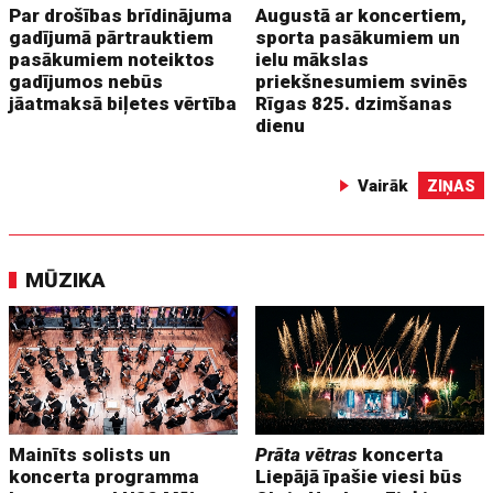
Par drošības brīdinājuma
Augustā ar koncertiem,
gadījumā pārtrauktiem
sporta pasākumiem un
pasākumiem noteiktos
ielu mākslas
gadījumos nebūs
priekšnesumiem svinēs
jāatmaksā biļetes vērtība
Rīgas 825. dzimšanas
dienu
Vairāk
ZIŅAS
MŪZIKA
Mainīts solists un
Prāta vētras
koncerta
koncerta programma
Liepājā īpašie viesi būs