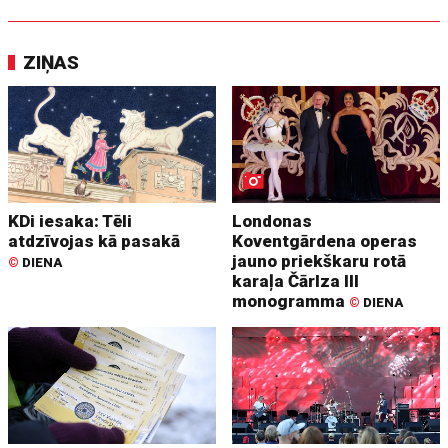
ZIŅAS
KDi iesaka: Tēli
Londonas
atdzīvojas kā pasakā
Koventgārdena operas
jauno priekškaru rotā
©
DIENA
karaļa Čārlza III
monogramma
©
DIENA