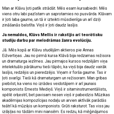
Man ar Klāvu ļoti patīk strādāt. Mēs esam kursabiedri. Mēs
viens otru labi pazīstam un saprotamies no pusvārda. Klāvam
ir ļoti laba gaume, un tā ir izteikti mūsdienīga un arī dziļi
zināšanās balstīta. Viņš ir ļoti daudz lasījis.
Ja nemaldos, Klāvs Mellis ir rakstījis arī teorētisku
studiju darbu par melodrāmas žanra evolūciju.
Jā. Mēs kopā ar Klāvu studējām aktieros pie Annas
Eižvertiņas. Jau no pirmā kursa Klāvā bija redzamas režisora
un dramaturga iezīmes. Jau pirmajos kursos redzējām viņa
intelektuālo pārākumu tieši tāpēc, ka viņš bija daudz vairāk
lasījis, redzējis un pieredzējis. Viņam ir forša gaume. Tas ir
ļoti svarīgi. Tieši kā dramaturgam un režisoram. Man gribas
piebilst, ka viens no izrādes veidotājiem ir arī jaunais
komponists Ernests Mediņš. Viņš ir sitaminstrumentālists,
spēlē orķestrī, bet pavisam nesen viņš ir pabeidzis Mūzikas
akadēmijas kompozīcijas nodaļu un arvien aktīvāk parādās
teātrī kā mūziķis un komponists. Grūti raksturot. Tas viss jau
izšķiļas no tādām mini niansēm. Es redzu, kā mēģinājumos