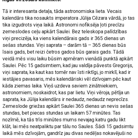
Tā ir interesanta detaļa, tāda astronomiska lieta. Vecais
kalendārs tika nosaukts imperatora Jūlija Cēzara vārdā, jo tas
tika izgudrots viņa laikā. Astronomi nofiksēja ļoti precīzu
zemeslodes ceļu apkārt Saulei. Bez teleskopa palīdzības
viņi precizēja, ka viens kalendārais gads ir 365 dienas un
sešas stundas. Viņi saprata – darām tā – 365 dienas būs
īsais gads, bet reizi četros gados būs garais gads. Tādā
veidā mēs visu laiku būsim apmēram vienādā punktā apkārt
Saulei. Pēc 15 gadsimtiem, kad jau valdīja pāvests Gregorijs,
viņi saprata, ka kaut kas tomēr nav īsti riktīgi, jo mirklī, kad ir
iestājies pavasaris, mēs kalendāriski vēl dzīvojam pēc kaut
kāda ziemas laika. Viņš uzdeva saviem zinātniekiem,
astronomiem, noskaidrot, kas par lietu. Viņi vēroja, pētīja un
saprata, ka Jūlija kalendārs ir nedaudz, nedaudz neprecīzs.
Zemeslode griežas apkārt Saulei 365 dienas un nevis sešas
stundas, bet piecas stundas un laikam 57 minūtes. Tas
nozīmē, ka tās trīs minūtes mums nevajag katru gadu likt
klāt, lai mēs neatpaliktu par tālu no Saules. Šādi 15 gadsimtu
laikā mēs dzīvojām, gandrīz jau divas nedēļas nokavējuši no