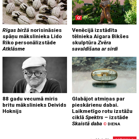
Rīgas biržā
norisināsies
Venēcijā izstādīta
spāņu mākslinieka Lido
tēlnieka Aigara Bikšes
Riko personālizstāde
skulptūra
Zvēra
Atklāsme
savaldīšana ar sirdi
88 gadu vecumā miris
Glabājot atmiņas par
britu mākslinieks Deivids
pieskārienu dabai.
Hoknijs
Laikmetīgo rotu izstāžu
ciklā
Spektrs
– izstāde
Skaistā daba
©
DIENA