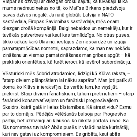
Vispār es dzīvoju ar diezgan drošu sajūtu, ka tuvākajā laikā
mums nedraud nekas no tā, ko Matīss Birkens piedzīvoja
savas dzīves nogalē. Ja runā globāli, Latvija ir NATO
sastāvdaļa, Eiropas Savienības sastāvdaļa, mēs esam
diezgan drošā kompānijā. Baigi nebaidos un nemeklēju, kur ir
tuvākās patvertnes vai kaut kas tamlīdzīgs. No otras puses,
tikko sākās karš Ukrainā, iestājos Zemessardzē un izgāju
pamatapmācības nometni, saprazdams, ka man nav nekādu
zināšanu un vismaz pamatzināšanas man gribas apgūt – kā
praktiski orientēties, kā turēt ieroci, kā ievērot subordināciju.
Vēsturiski mēs šobrīd atrodamies, līdzīgi kā Klāvs raksta, –
"starp diviem plānprātiem lai nāktu saprāts". Man ļoti patīk šī
doma, ko Klāvs ir ierakstījis. Es varētu tam, ko viņš jūt,
piekrist. Starp diviem fanātiskiem, tāliem pretmetiem – starp
fanātiski konservatīvajiem un fanātiski progresīvajiem.
Skaidrs, katrā galā ir lielas bīstamības. Kā atrast vidu? Esmu
par to domājis. Pēdējās vēlēšanās balsoju par Progresīvo
partiju, bet uzmanīgi arī klausos, ko raksta portāls
Telos.
Kā
šīs nometnes tuvināt? Abās pusēs ir visādi naida kurinātāji,
kuri nav gatavi uz kompromisiem. Es gribētu, kaut abās