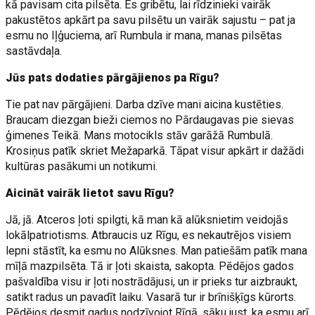
kā pavisam cita pilsēta. Es gribētu, lai rīdzinieki vairāk
pakustētos apkārt pa savu pilsētu un vairāk sajustu – pat ja
esmu no Iļģuciema, arī Rumbula ir mana, manas pilsētas
sastāvdaļa.
Jūs pats dodaties pārgājienos pa Rīgu?
Tie pat nav pārgājieni. Darba dzīve mani aicina kustēties.
Braucam diezgan bieži ciemos no Pārdaugavas pie sievas
ģimenes Teikā. Mans motocikls stāv garāžā Rumbulā.
Krosiņus patīk skriet Mežaparkā. Tāpat visur apkārt ir dažādi
kultūras pasākumi un notikumi.
Aicināt vairāk lietot savu Rīgu?
Jā, jā. Atceros ļoti spilgti, kā man kā alūksnietim veidojās
lokālpatriotisms. Atbraucis uz Rīgu, es nekautrējos visiem
lepni stāstīt, ka esmu no Alūksnes. Man patiešām patīk mana
mīļā mazpilsēta. Tā ir ļoti skaista, sakopta. Pēdējos gados
pašvaldība visu ir ļoti nostrādājusi, un ir prieks tur aizbraukt,
satikt radus un pavadīt laiku. Vasarā tur ir brīnišķīgs kūrorts.
Pēdējos desmit gadus nodzīvojot Rīgā, sāku just, ka esmu arī