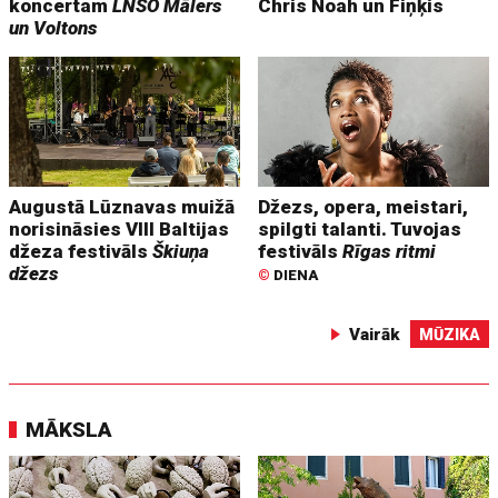
koncertam
LNSO Mālers
Chris Noah un Fiņķis
un Voltons
Augustā Lūznavas muižā
Džezs, opera, meistari,
norisināsies VIII Baltijas
spilgti talanti. Tuvojas
džeza festivāls
Škiuņa
festivāls
Rīgas ritmi
džezs
©
DIENA
Vairāk
MŪZIKA
MĀKSLA