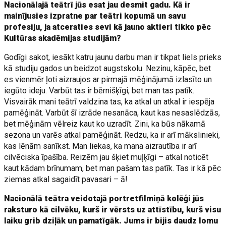
Nacionālajā teātrī jūs esat jau desmit gadu. Kā ir
mainījusies izpratne par teātri kopumā un savu
profesiju, ja atceraties sevi kā jauno aktieri tikko pēc
Kultūras akadēmijas studijām?
Godīgi sakot, iesākt katru jaunu darbu man ir tikpat liels prieks
kā studiju gados un beidzot augstskolu. Nezinu, kāpēc, bet
es vienmēr ļoti aizraujos ar pirmajā mēģinājumā izlasīto un
iegūto ideju. Varbūt tas ir bērnišķīgi, bet man tas patīk.
Visvairāk mani teātrī valdzina tas, ka atkal un atkal ir iespēja
pamēģināt. Varbūt šī izrāde nesanāca, kaut kas nesaslēdzās,
bet mēģinām vēlreiz kaut ko uzradīt. Zini, ka būs nākamā
sezona un varēs atkal pamēģināt. Redzu, ka ir arī mākslinieki,
kas lēnām sanīkst. Man liekas, ka mana aizrautība ir arī
cilvēciska īpašība. Reizēm jau šķiet muļķīgi – atkal noticēt
kaut kādam brīnumam, bet man pašam tas patīk. Tas ir kā pēc
ziemas atkal sagaidīt pavasari – ā!
Nacionālā teātra veidotajā portretfilmiņā kolēģi jūs
raksturo kā cilvēku, kurš ir vērsts uz attīstību, kurš visu
laiku grib dziļāk un pamatīgāk. Jums ir bijis daudz lomu