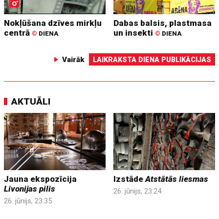
Nokļūšana dzīves mirkļu
Dabas balsis, plastmasa
centrā
un insekti
©
DIENA
©
DIENA
Vairāk
LAIKRAKSTA DIENA PUBLIKĀCIJAS
AKTUĀLI
Jauna ekspozīcija
Izstāde
Atstātās liesmas
Livonijas pilis
26. jūnijs, 23:24
26. jūnijs, 23:35