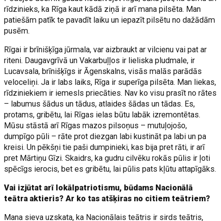
rīdzinieks, ka Rīga kaut kādā ziņā ir arī mana pilsēta. Man
patiešām patīk te pavadīt laiku un iepazīt pilsētu no dažādām
pusēm.
Rīgai ir brīnišķīga jūrmala, var aizbraukt ar vilcienu vai pat ar
riteni. Daugavgrīvā un Vakarbuļļos ir lieliska pludmale, ir
Lucavsala, brīnišķīgs ir Āgenskalns, visās malās parādās
veloceliņi. Ja ir labs laiks, Rīga ir superīga pilsēta. Man liekas,
rīdziniekiem ir iemesls priecāties. Nav ko visu prasīt no rātes
– labumus šādus un tādus, atlaides šādas un tādas. Es,
protams, gribētu, lai Rīgas ielas būtu labāk izremontētas.
Mūsu stāstā arī Rīgas mazos pilsoņus – mutuļojošo,
dumpīgo pūli – rāte prot diezgan labi kustināt pa labi un pa
kreisi. Un pēkšņi tie paši dumpinieki, kas bija pret rāti, ir arī
pret Mārtiņu Gīzi. Skaidrs, ka gudru cilvēku rokās pūlis ir ļoti
spēcīgs ierocis, bet es gribētu, lai pūlis pats kļūtu attapīgāks.
Vai izjūtat arī lokālpatriotismu, būdams Nacionālā
teātra aktieris? Ar ko tas atšķiras no citiem teātriem?
Mana sieva uzskata, ka Nacionālais teātris ir sirds teātris,