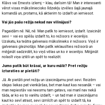
Klāvs vai Ernests izlemj – klau, darīsim tā! Man ir interesanti
vērot visas māksliniecisko līdzekļu izvēles šajā jaunajā
komandā un, protams, kā aktierim to izdarīt un iemiesot.
Vai jūs pašu režija nekad nav vilinājusi?
Pagaidām nē. Nē, nē. Man patīk to iemiesot, izdarīt. Izaicināt
sevi – vai es spēšu izdarīt to, ko režisors ir iecerējis.
Uzskatu, ka teātra galvenais mākslinieks ir režisors. Viņš ir
galvenais gleznotājs. Man patīk ieklausīties režisorā un
mēģināt sadzirdēt, ko viņš vēlas un ko ir iecerējis. Mēģināt
nolasīt viņa iztēli un spēt to realizēt.
Jums patīk būt krāsai, ar kuru mālē? Pret režiju
izturaties ar pietāti?
Jā. Ar pietāti pret režiju un izaicinājumu pret sevi. Reizēm
idejas liekas pat vienkāršas, bet man kaut kas nesanāk – vai
man nepiestāv vai neesmu tam gatavs, vai manī nav nekā
tāda, ar ko es to varētu izdarīt, – un tad man ir izaicinājums
kaut ko sevī atrast, sevi izmīcīt un spēt to izdarīt tā, ka