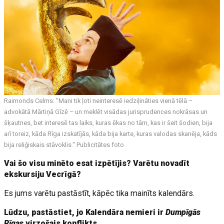
Raimonds Celms: "Mani tik ļoti neinteresē iedziļināties vienā tēlā –
advokātā Mārtiņā Gīzē – un meklēt visādas jurisprudences nokrāsas un
šķautnes, bet interesē tas laiks, kuras ēkas no tām, kas ir šeit šodien, bija
arī toreiz, kāda Rīga izskatījās, kāda bija karte, kuras valodas skanēja, kāds
bija reliģiskais stāvoklis." Publicitātes foto
Vai šo visu minēto esat izpētījis? Varētu novadīt
ekskursiju Vecrīgā?
Es jums varētu pastāstīt, kāpēc tika mainīts kalendārs.
Lūdzu, pastāstiet, jo Kalendāra nemieri ir
Dumpīgās
Rīgas
virzošais konflikts.