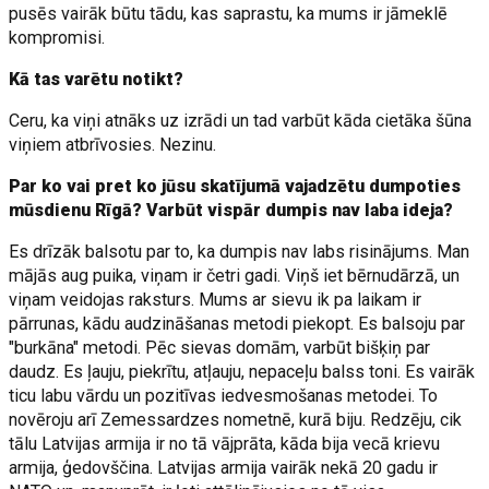
pusēs vairāk būtu tādu, kas saprastu, ka mums ir jāmeklē
kompromisi.
Kā tas varētu notikt?
Ceru, ka viņi atnāks uz izrādi un tad varbūt kāda cietāka šūna
viņiem atbrīvosies. Nezinu.
Par ko vai pret ko jūsu skatījumā vajadzētu dumpoties
mūsdienu Rīgā? Varbūt vispār dumpis nav laba ideja?
Es drīzāk balsotu par to, ka dumpis nav labs risinājums. Man
mājās aug puika, viņam ir četri gadi. Viņš iet bērnudārzā, un
viņam veidojas raksturs. Mums ar sievu ik pa laikam ir
pārrunas, kādu audzināšanas metodi piekopt. Es balsoju par
"burkāna" metodi. Pēc sievas domām, varbūt bišķiņ par
daudz. Es ļauju, piekrītu, atļauju, nepaceļu balss toni. Es vairāk
ticu labu vārdu un pozitīvas iedvesmošanas metodei. To
novēroju arī Zemessardzes nometnē, kurā biju. Redzēju, cik
tālu Latvijas armija ir no tā vājprāta, kāda bija vecā krievu
armija, ģedovščina. Latvijas armija vairāk nekā 20 gadu ir