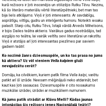
kurā režisors ir ļoti inscenējis un stilizējis Rutku Tēvu. Nezinu,
kā šo literāro materiālu vērtē literatūrpētnieki, bet man tas
bija liels atklājums. Viņš ir ļoti interesants. Ar savdabīgu,
asprātīgu, viltīgu, gudru un inteliģentu humoru. Noteikti iesaku
palasīt. Starp citu, Rutku Tēvs, īstajā vārdā Arveds Mihelsons,
ir bijis Dailes teātra aktieris. Vairākus gadus nostrādājis, tad
aizgājis no teātra, lai vairāk veltītu sevi literatūrai un rakstītu.
Viņš ir atstājis arī ļoti interesantas piezīmes par saviem
gadiem teātrī.
Ko nozīmē žanrs dziesmuspēle, un ko tas prasa no jums
kā aktiera? Uz vēl vieniem
Vella kalpiem
gluži
nevajadzētu cerēt?
Domāju, ka cilvēkiem, kuriem patīk filma
Vella kalpi
, varētu
patikt arī šī izrāde. Neesam mēģinājuši neko atdarināt, bet
kaut kas ļoti sasaucas. Dziesmuspēle ir cits nosaukums
muzikālai izrādei, izrādei ar muzikāliem numuriem.
Kā jums patīk strādāt ar Klāvu Melli? Kādas jaunas
intonācijas šis režisors ienes Nacionālajā teātrī?