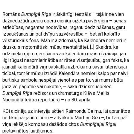
Romāns
Dumpīgā Rīga
ir ārkārtīgi teatrāls – tajā ir ne vien
dažnedažādi ziepju operu cienīgi sižeta pavērsieni – senas
atriebības, negantas nodevības, raganu dedzināšanas, garu
izsaukšanas un pat dvīņu sazvērestība –, bet arī kolorīts
vēsturiskais fons. Man ir aizdomas, ka Kalendāra nemieri ir
drusku simptomātiski mūsu mentalitātei. [..] Skaidrs, ka
rīdzinieku ņipro ņemšanos ap kalendāru maiņu izraisīja gan
ilgi rūgusi neapmierinātība ar rātes visatļautību, gan fakts, ka
jaunajā kalendārā viņi saskatīja uzbrukumu savai luteriskajai
ticībai, tomēr mūsu izrādē Kalendāra nemieri kalpo par naivi
burtisku simbolu nespējai vienoties par to, vai mums būtu
jādzīvo pagātnē vai nākotnē, – saka dziesmuspēles
Dumpīgā Rīga
režisors un dramaturgs Klāvs Mellis.
Nacionālā teātra repertuārā – no 30. aprīļa.
KDi aicināja uz interviju aktieri Raimondu Celmu, lai aprunātos
ne tikai par jauno lomu – advokātu Mārtiņu Gīzi –, bet arī par
viņa iekšējo kompasu dažādos citos
Dumpīgajai Rīgai
pietuvinātos jautājumos.