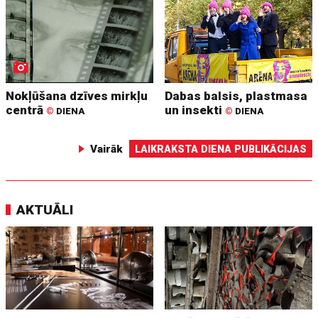
Nokļūšana dzīves mirkļu
Dabas balsis, plastmasa
centrā
un insekti
©
DIENA
©
DIENA
Vairāk
LAIKRAKSTA DIENA PUBLIKĀCIJAS
AKTUĀLI