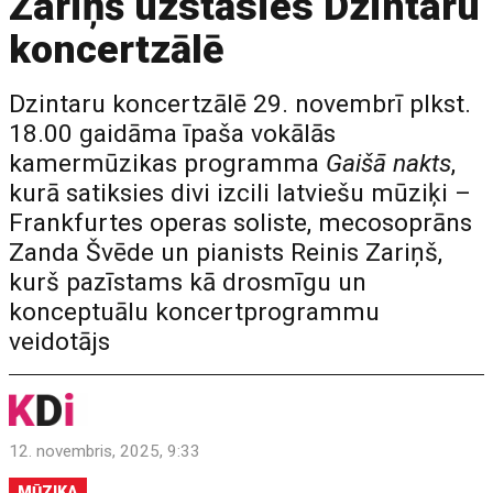
Zariņš uzstāsies Dzintaru
koncertzālē
Dzintaru koncertzālē 29. novembrī plkst.
18.00 gaidāma īpaša vokālās
kamermūzikas programma
Gaišā nakts
,
kurā satiksies divi izcili latviešu mūziķi –
Frankfurtes operas soliste, mecosoprāns
Zanda Švēde un pianists Reinis Zariņš,
kurš pazīstams kā drosmīgu un
konceptuālu koncertprogrammu
veidotājs
12. novembris, 2025, 9:33
MŪZIKA