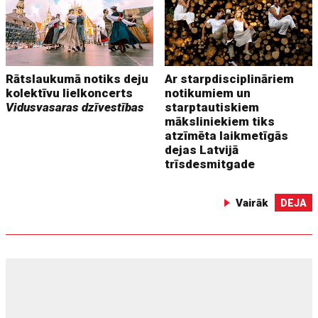
Rātslaukumā notiks deju
Ar starpdisciplināriem
kolektīvu lielkoncerts
notikumiem un
Vidusvasaras dzīvestības
starptautiskiem
māksliniekiem tiks
atzīmēta laikmetīgās
dejas Latvijā
trīsdesmitgade
Vairāk
DEJA