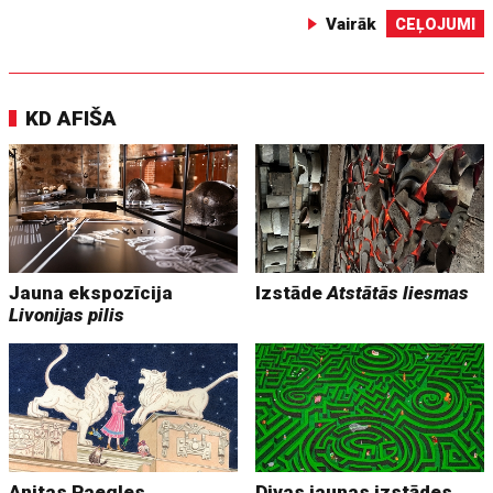
Vairāk
CEĻOJUMI
KD AFIŠA
Jauna ekspozīcija
Izstāde
Atstātās liesmas
Livonijas pilis
Anitas Paegles
Divas jaunas izstādes