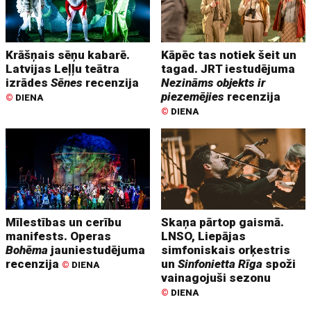
Krāšņais sēņu kabarē.
Kāpēc tas notiek šeit un
Latvijas Leļļu teātra
tagad. JRT iestudējuma
izrādes
Sēnes
recenzija
Nezināms objekts ir
piezemējies
recenzija
©
DIENA
©
DIENA
Mīlestības un cerību
Skaņa pārtop gaismā.
manifests. Operas
LNSO, Liepājas
Bohēma
jauniestudējuma
simfoniskais orķestris
recenzija
un
Sinfonietta Rīga
spoži
©
DIENA
vainagojuši sezonu
©
DIENA