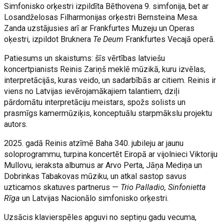
Simfonisko orķestri izpildīta Bēthovena 9. simfonija, bet ar
Losandželosas Filharmonijas orķestri Bernsteina Mesa.
Zanda uzstājusies arī ar Frankfurtes Muzeju un Operas
oķestri, izpildot Bruknera
Te Deum
Frankfurtes Vecajā operā.
Patiesums un skaistums: šīs vērtības latviešu
koncertpianists Reinis Zariņš meklē mūzikā, kuru izvēlas,
interpretācijās, kuras veido, un sadarbībās ar citiem. Reinis ir
viens no Latvijas ievērojamākajiem talantiem, dziļi
pārdomātu interpretāciju meistars, spožs solists un
prasmīgs kamermūziķis, konceptuālu starpmākslu projektu
autors.
2025. gadā Reinis atzīmē Baha 340. jubileju ar jaunu
soloprogrammu, turpina koncertēt Eiropā ar vijolnieci Viktoriju
Mullovu, ieraksta albumus ar Arvo Perta, Jāņa Mediņa un
Dobrinkas Tabakovas mūziku, un atkal sastop savus
uzticamos skatuves partnerus —
Trio Palladio, Sinfonietta
Rīga
un Latvijas Nacionālo simfonisko orķestri.
Uzsācis klavierspēles apguvi no septiņu gadu vecuma,