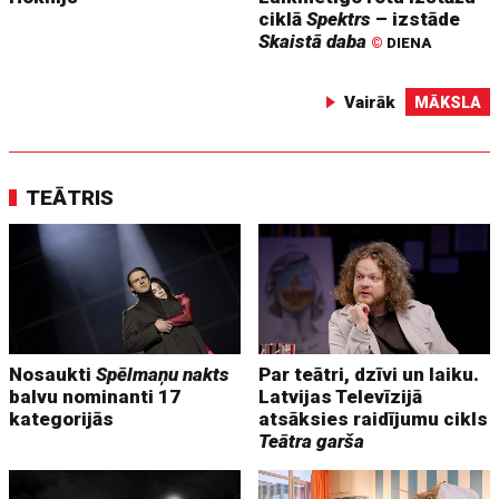
ciklā
Spektrs
– izstāde
Skaistā daba
©
DIENA
Vairāk
MĀKSLA
TEĀTRIS
Nosaukti
Spēlmaņu nakts
Par teātri, dzīvi un laiku.
balvu nominanti 17
Latvijas Televīzijā
kategorijās
atsāksies raidījumu cikls
Teātra garša