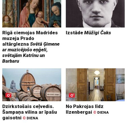
Rīgā ciemojas Madrides
Izstāde
Mūžīgi Čaks
muzeja Prado
altārglezna
Svētā Ģimene
ar muzicējošo eņģeli,
svētajām Katrīnu un
Barbaru
Dzirkstošais ceļvedis.
No Pakrojas līdz
Šampaņa vilina ar īpašu
Ilzenbergai
©
DIENA
gaisotni
©
DIENA