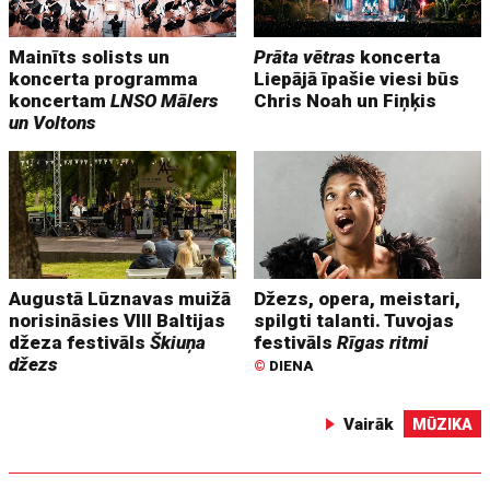
Mainīts solists un
Prāta vētras
koncerta
koncerta programma
Liepājā īpašie viesi būs
koncertam
LNSO Mālers
Chris Noah un Fiņķis
un Voltons
Augustā Lūznavas muižā
Džezs, opera, meistari,
norisināsies VIII Baltijas
spilgti talanti. Tuvojas
džeza festivāls
Škiuņa
festivāls
Rīgas ritmi
džezs
©
DIENA
Vairāk
MŪZIKA