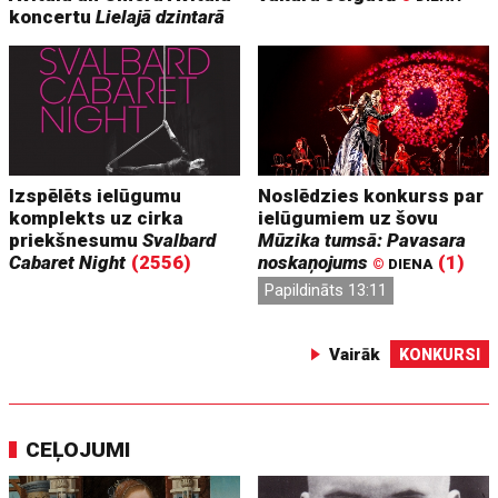
koncertu
Lielajā dzintarā
Izspēlēts ielūgumu
Noslēdzies konkurss par
komplekts uz cirka
ielūgumiem uz šovu
priekšnesumu
Svalbard
Mūzika tumsā: Pavasara
Cabaret Night
(2556)
noskaņojums
(1)
©
DIENA
Papildināts 13:11
Vairāk
KONKURSI
CEĻOJUMI