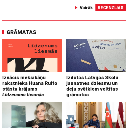
Vairāk
RECENZIJAS
GRĀMATAS
Iznācis meksikāņu
Izdotas Latvijas Skolu
rakstnieka Huana Rulfo
jaunatnes dziesmu un
stāstu krājums
deju svētkiem veltītas
Līdzenums liesmās
grāmatas