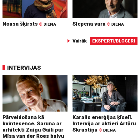
Noasa šķirsts
Slepena vara
©
DIENA
©
DIENA
Vairāk
EKSPERTI/BLOGERI
INTERVIJAS
Pārveidošana kā
Karalis enerģijas ķīselī.
kvintesence. Saruna ar
Intervija ar aktieri Artūru
arhitekti Zaigu Gaili par
Skrastiņu
©
DIENA
Mīsa van der Roes balvu