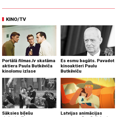
KINO/TV
Portālā
filmas.lv
skatāma
Es esmu bagāts. Pavadot
aktiera Paula Butkēviča
kinoaktieri Paulu
kinolomu izlase
Butkēviču
Sāksies biļešu
Latvijas animācijas