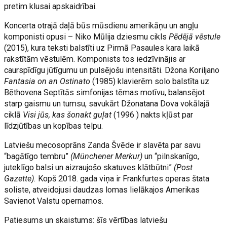
pretim klusai apskaidrībai.
Koncerta otrajā daļā būs mūsdienu amerikāņu un angļu
komponisti opusi – Niko Mūlija dziesmu cikls
Pēdējā vēstule
(2015), kura teksti balstīti uz Pirmā Pasaules kara laikā
rakstītām vēstulēm. Komponists tos iedzīvinājis ar
caurspīdīgu jūtīgumu un pulsējošu intensitāti. Džona Koriljano
Fantasia on an Ostinato
(1985) klavierēm solo balstīta uz
Bēthovena Septītās simfonijas tēmas motīvu, balansējot
starp gaismu un tumsu, savukārt Džonatana Dova vokālajā
ciklā
Visi jūs, kas šonakt guļat
(1996 ) nakts kļūst par
līdzjūtības un kopības telpu.
Latviešu mecosoprāns Zanda Švēde ir slavēta par savu
“bagātīgo tembru”
(Münchener Merkur)
un “pilnskanīgo,
juteklīgo balsi un aizraujošo skatuves klātbūtni”
(Post
Gazette).
Kopš 2018. gada viņa ir Frankfurtes operas štata
soliste, atveidojusi daudzas lomas lielākajos Amerikas
Savienot Valstu opernamos.
Patiesums un skaistums: šīs vērtības latviešu