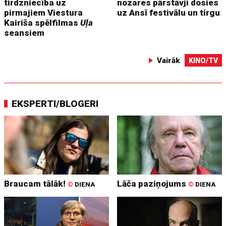
tirdzniecība uz
nozares pārstāvji dosies
pirmajiem Viestura
uz Ansī festivālu un tirgu
Kairiša spēlfilmas
Uļa
seansiem
Vairāk
KINO/TV
EKSPERTI/BLOGERI
Braucam tālāk!
Lāča paziņojums
©
DIENA
©
DIENA