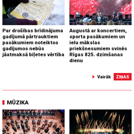
Par drošības brīdinājuma
Augustā ar koncertiem,
gadījumā pārtrauktiem
sporta pasākumiem un
pasākumiem noteiktos
ielu mākslas
gadījumos nebūs
priekšnesumiem svinēs
jāatmaksā biļetes vērtība
Rīgas 825. dzimšanas
dienu
Vairāk
ZIŅAS
MŪZIKA