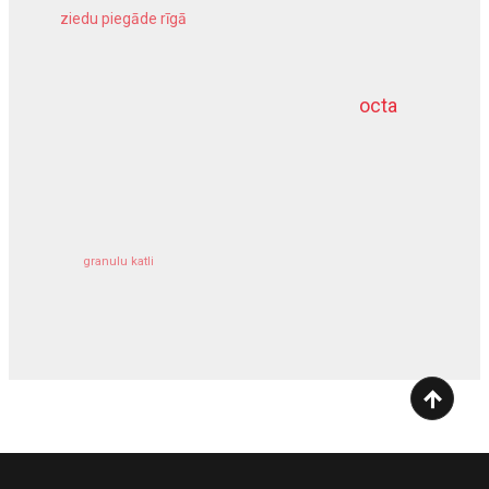
ziedu piegāde rīgā
meliorācijas darbi
octa
dziļurbums
kravu apdrošināšana
granulu katli
siltumsūknis