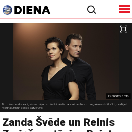
Publicitātes foto
Abu mākslinieku kopīgais redzējums mūzikā vēstīs par cerības liesmu un gaismas klātbūtni, meklējot
mierinājumu un garīgo patvērumu.
Zanda Švēde un Reinis