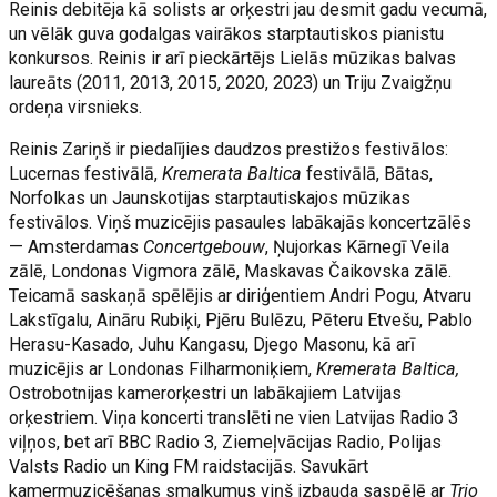
Reinis debitēja kā solists ar orķestri jau desmit gadu vecumā,
un vēlāk guva godalgas vairākos starptautiskos pianistu
konkursos. Reinis ir arī pieckārtējs Lielās mūzikas balvas
laureāts (2011, 2013, 2015, 2020, 2023) un Triju Zvaigžņu
ordeņa virsnieks.
Reinis Zariņš ir piedalījies daudzos prestižos festivālos:
Lucernas festivālā,
Kremerata Baltica
festivālā, Bātas,
Norfolkas un Jaunskotijas starptautiskajos mūzikas
festivālos. Viņš muzicējis pasaules labākajās koncertzālēs
— Amsterdamas
Concertgebouw
, Ņujorkas Kārnegī Veila
zālē, Londonas Vigmora zālē, Maskavas Čaikovska zālē.
Teicamā saskaņā spēlējis ar diriģentiem Andri Pogu, Atvaru
Lakstīgalu, Aināru Rubiķi, Pjēru Bulēzu, Pēteru Etvešu, Pablo
Herasu-Kasado, Juhu Kangasu, Djego Masonu, kā arī
muzicējis ar Londonas Filharmoniķiem,
Kremerata Baltica,
Ostrobotnijas kamerorķestri un labākajiem Latvijas
orķestriem. Viņa koncerti translēti ne vien Latvijas Radio 3
viļņos, bet arī BBC Radio 3, Ziemeļvācijas Radio, Polijas
Valsts Radio un King FM raidstacijās. Savukārt
kamermuzicēšanas smalkumus viņš izbauda saspēlē ar
Trio