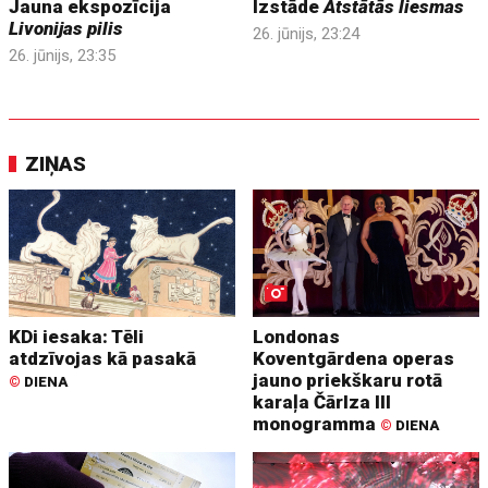
Jauna ekspozīcija
Izstāde
Atstātās liesmas
Livonijas pilis
26. jūnijs, 23:24
26. jūnijs, 23:35
ZIŅAS
KDi iesaka: Tēli
Londonas
atdzīvojas kā pasakā
Koventgārdena operas
jauno priekškaru rotā
©
DIENA
karaļa Čārlza III
monogramma
©
DIENA