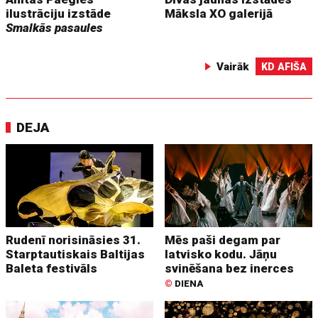
ilustrāciju izstāde
Māksla XO galerijā
Smalkās pasaules
Vairāk
KD AFIŠA
DEJA
Rudenī norisināsies 31.
Mēs paši degam par
Starptautiskais Baltijas
latvisko kodu. Jāņu
Baleta festivāls
svinēšana bez inerces
©
DIENA