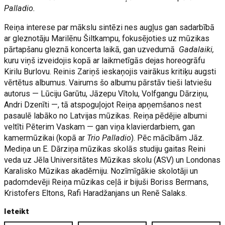
Palladio.
Reiņa interese par mākslu sintēzi nes augļus gan sadarbībā
ar gleznotāju Marilēnu Šiltkampu, fokusējoties uz mūzikas
pārtapšanu gleznā koncerta laikā, gan uzvedumā
Gadalaiki,
kuru viņš izveidojis kopā ar laikmetīgās dejas horeogrāfu
Kirilu Burlovu. Reinis Zariņš ieskaņojis vairākus kritiķu augsti
vērtētus albumus. Vairums šo albumu pārstāv tieši latviešu
autorus — Lūciju Garūtu, Jāzepu Vītolu, Volfgangu Dārziņu,
Andri Dzenīti —, tā atspoguļojot Reiņa apņemšanos nest
pasaulē labāko no Latvijas mūzikas. Reiņa pēdējie albumi
veltīti Pēterim Vaskam — gan viņa klavierdarbiem, gan
kamermūzikai (kopā ar
Trio Palladio
). Pēc mācībām Jāz.
Mediņa un E. Dārziņa mūzikas skolās studiju gaitas Reini
veda uz Jēla Universitātes Mūzikas skolu (ASV) un Londonas
Karalisko Mūzikas akadēmiju. Nozīmīgākie skolotāji un
padomdevēji Reiņa mūzikas ceļā ir bijuši Boriss Bermans,
Kristofers Eltons, Rafi Haradžanjans un Renē Salaks.
Ieteikt