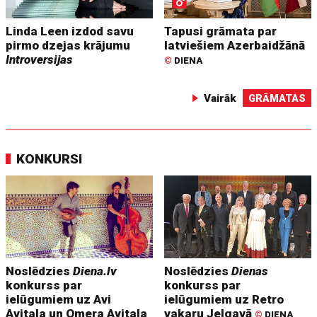
Linda Leen izdod savu
Tapusi grāmata par
pirmo dzejas krājumu
latviešiem Azerbaidžānā
Introversijas
©
DIENA
Vairāk
GRĀMATAS
KONKURSI
Noslēdzies
Diena.lv
Noslēdzies
Dienas
konkurss par
konkurss par
ielūgumiem uz Avi
ielūgumiem uz Retro
Avitala un Omera Avitala
vakaru Jelgavā
©
DIENA