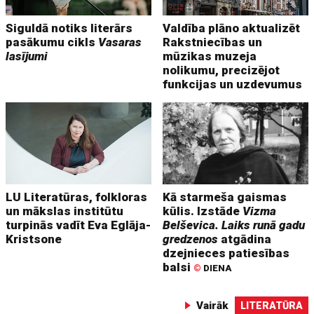
Siguldā notiks literārs
Valdība plāno aktualizēt
pasākumu cikls
Vasaras
Rakstniecības un
lasījumi
mūzikas muzeja
nolikumu, precizējot
funkcijas un uzdevumus
LU Literatūras, folkloras
Kā starmeša gaismas
un mākslas institūtu
kūlis. Izstāde
Vizma
turpinās vadīt Eva Eglāja-
Belševica. Laiks runā gadu
Kristsone
gredzenos
atgādina
dzejnieces patiesības
balsi
©
DIENA
Vairāk
LITERATŪRA