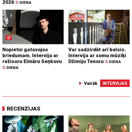
2026
©
DIENA
Nopietni gatavojos
Var sadzirdēt arī balsis.
briedumam. Intervija ar
Intervija ar somu mūziķi
režisoru Elmāru Seņkovu
Džimiju Tenoru
©
DIENA
©
DIENA
Vairāk
INTERVIJAS
RECENZIJAS