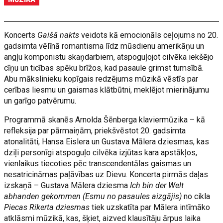
Koncerts
Gaišā nakts
veidots kā emocionāls ceļojums no 20.
gadsimta vēlīnā romantisma līdz mūsdienu amerikāņu un
angļu komponistu skaņdarbiem, atspoguļojot cilvēka iekšējo
cīņu un ticības spēku brīžos, kad pasaule grimst tumsībā.
Abu mākslinieku kopīgais redzējums mūzikā vēstīs par
cerības liesmu un gaismas klātbūtni, meklējot mierinājumu
un garīgo patvērumu.
Programmā skanēs Arnolda Šēnberga klaviermūzika – kā
refleksija par pārmaiņām, priekšvēstot 20. gadsimta
atonalitāti, Hansa Eislera un Gustava Mālera dziesmas, kas
dziļi personīgi atspoguļo cilvēka izjūtas kara apstākļos,
vienlaikus tiecoties pēc transcendentālas gaismas un
nesatricināmas paļāvības uz Dievu. Koncerta pirmās daļas
izskaņā – Gustava Mālera dziesma
Ich bin der Welt
abhanden gekommen (Esmu no pasaules aizgājis)
no cikla
Piecas Rikerta dziesmas
tiek uzskatīta par Mālera intīmāko
atklāsmi mūzikā, kas, šķiet, aizved klausītāju ārpus laika