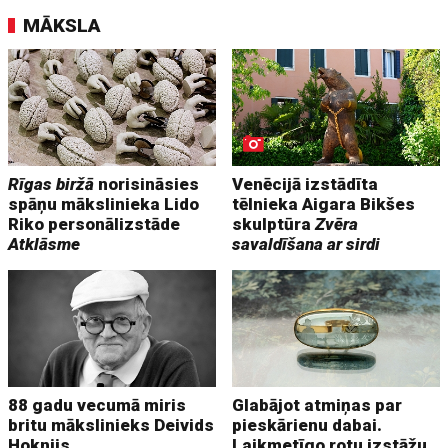
MĀKSLA
Rīgas biržā
norisināsies
Venēcijā izstādīta
spāņu mākslinieka Lido
tēlnieka Aigara Bikšes
Riko personālizstāde
skulptūra
Zvēra
Atklāsme
savaldīšana ar sirdi
88 gadu vecumā miris
Glabājot atmiņas par
britu mākslinieks Deivids
pieskārienu dabai.
Hoknijs
Laikmetīgo rotu izstāžu