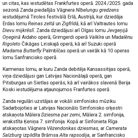
un citas, kas iestudētas Frankfurtes operā. 2024./2025. gada
sezonā Zanda piedalījās Vāgnera
Nībelungu gredzens
iestudējumā Tiroles festivālā Erlā, Austrijā, kur dziedāja
Erdas lomu
Reinas zeltā
un
Zigfrīdā,
kā arī Valtrautes lomu
Dievu mijkrēslī.
Zanda dziedājusi arī Olgas lomu
Jevgeņijā
Oņeginā
Aidaho operā, Grimgerdi operā
Valkīra
un Madalēnu
Rigoleto
Čikāgas Liriskajā operā, kā arī Suzuki operā
Madama Butterfly
Palmbīčas operā un vairāk kā 10 operas
lomu Sanfrancisko operā.
Karmenas lomu, ar kuru Zanda debitēja Kansassitijas operā,
viņa dziedājusi gan Latvijas Nacionālajā operā, gan
Pitsburgas un Sietlas operās, kā arī vairākos slavenā Berija
Koski iestudējuma atjaunojumos Franfurtes operā.
Zanda regulāri uzstājas ar vokāli simfonisko mūziku.
Sadarbojoties ar Latvijas Nacionālo Simfonisko orķestri
atskaņota Mālera
Dziesma par zemi
, Mālera 2. simfonija,
ierakstīta Ķeniņa 7. simfonija. Kopā ar Sinfonieta Rīga
atskaņotas Vāgnera
Vēzendonkas dziesmas,
ar
Camerata
Salzburg
izpildīta Brāmsa
Alta rapsodija,
ar Sanfrancisko