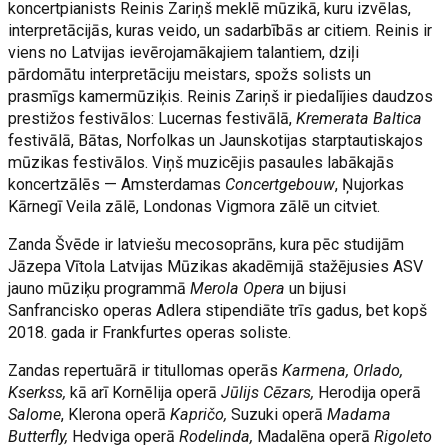
koncertpianists Reinis Zariņš meklē mūzikā, kuru izvēlas,
interpretācijās, kuras veido, un sadarbībās ar citiem. Reinis ir
viens no Latvijas ievērojamākajiem talantiem, dziļi
pārdomātu interpretāciju meistars, spožs solists un
prasmīgs kamermūziķis. Reinis Zariņš ir piedalījies daudzos
prestižos festivālos: Lucernas festivālā,
Kremerata Baltica
festivālā, Bātas, Norfolkas un Jaunskotijas starptautiskajos
mūzikas festivālos. Viņš muzicējis pasaules labākajās
koncertzālēs — Amsterdamas
Concertgebouw
, Ņujorkas
Kārnegī Veila zālē, Londonas Vigmora zālē un citviet.
Zanda Švēde ir latviešu mecosoprāns, kura pēc studijām
Jāzepa Vītola Latvijas Mūzikas akadēmijā stažējusies ASV
jauno mūziķu programmā
Merola Opera
un bijusi
Sanfrancisko operas Adlera stipendiāte trīs gadus, bet kopš
2018. gada ir Frankfurtes operas soliste.
Zandas repertuārā ir titullomas operās
Karmena,
Orlado,
Kserkss,
kā arī Kornēlija operā
Jūlijs Cēzars,
Herodija operā
Salome
, Klerona operā
Kapričo,
Suzuki operā
Madama
Butterfly,
Hedviga operā
Rodelinda,
Madalēna operā
Rigoleto