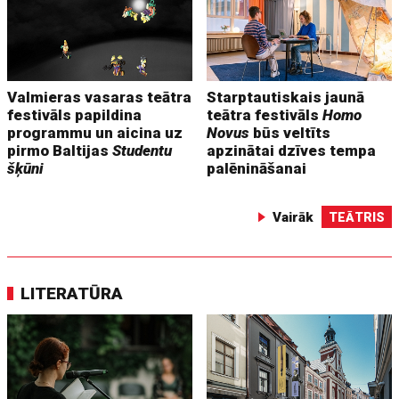
Valmieras vasaras teātra
Starptautiskais jaunā
festivāls papildina
teātra festivāls
Homo
programmu un aicina uz
Novus
būs veltīts
pirmo Baltijas
Studentu
apzinātai dzīves tempa
šķūni
palēnināšanai
Vairāk
TEĀTRIS
LITERATŪRA