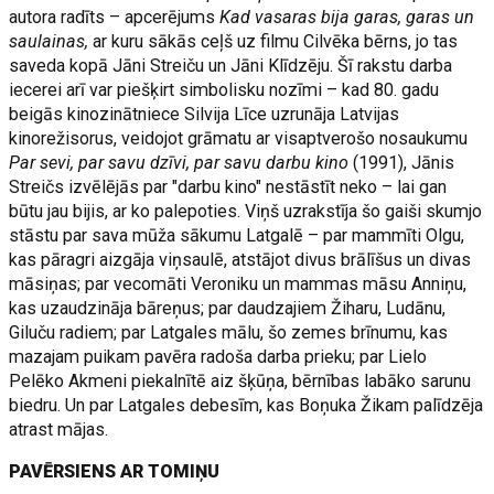
autora radīts – apcerējums
Kad vasaras bija garas, garas un
saulainas,
ar kuru sākās ceļš uz filmu Cilvēka bērns, jo tas
saveda kopā Jāni Streiču un Jāni Klīdzēju. Šī rakstu darba
iecerei arī var piešķirt simbolisku nozīmi – kad 80. gadu
beigās kinozinātniece Silvija Līce uzrunāja Latvijas
kinorežisorus, veidojot grāmatu ar visaptverošo nosaukumu
Par sevi, par savu dzīvi, par savu darbu kino
(1991), Jānis
Streičs izvēlējās par "darbu kino" nestāstīt neko – lai gan
būtu jau bijis, ar ko palepoties. Viņš uzrakstīja šo gaiši skumjo
stāstu par sava mūža sākumu Latgalē – par mammīti Olgu,
kas pāragri aizgāja viņsaulē, atstājot divus brālīšus un divas
māsiņas; par vecomāti Veroniku un mammas māsu Anniņu,
kas uzaudzināja bāreņus; par daudzajiem Žiharu, Ludānu,
Giluču radiem; par Latgales mālu, šo zemes brīnumu, kas
mazajam puikam pavēra radoša darba prieku; par Lielo
Pelēko Akmeni piekalnītē aiz šķūņa, bērnības labāko sarunu
biedru. Un par Latgales debesīm, kas Boņuka Žikam palīdzēja
atrast mājas.
PAVĒRSIENS AR TOMIŅU