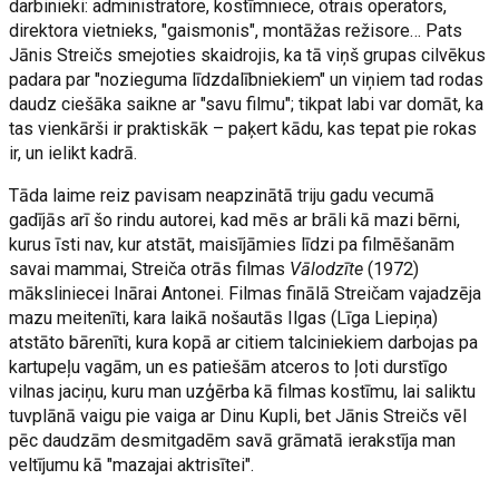
darbinieki: administratore, kostīmniece, otrais operators,
direktora vietnieks, "gaismonis", montāžas režisore… Pats
Jānis Streičs smejoties skaidrojis, ka tā viņš grupas cilvēkus
padara par "nozieguma līdzdalībniekiem" un viņiem tad rodas
daudz ciešāka saikne ar "savu filmu"; tikpat labi var domāt, ka
tas vienkārši ir praktiskāk – paķert kādu, kas tepat pie rokas
ir, un ielikt kadrā.
Tāda laime reiz pavisam neapzinātā triju gadu vecumā
gadījās arī šo rindu autorei, kad mēs ar brāli kā mazi bērni,
kurus īsti nav, kur atstāt, maisījāmies līdzi pa filmēšanām
savai mammai, Streiča otrās filmas
Vālodzīte
(1972)
māksliniecei Inārai Antonei. Filmas finālā Streičam vajadzēja
mazu meitenīti, kara laikā nošautās Ilgas (Līga Liepiņa)
atstāto bārenīti, kura kopā ar citiem talciniekiem darbojas pa
kartupeļu vagām, un es patiešām atceros to ļoti durstīgo
vilnas jaciņu, kuru man uzģērba kā filmas kostīmu, lai saliktu
tuvplānā vaigu pie vaiga ar Dinu Kupli, bet Jānis Streičs vēl
pēc daudzām desmitgadēm savā grāmatā ierakstīja man
veltījumu kā "mazajai aktrisītei".