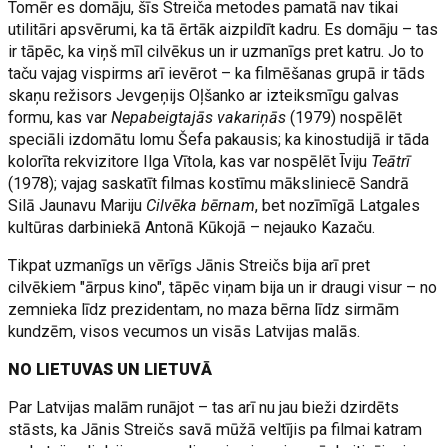
Tomēr es domāju, šīs Streiča metodes pamatā nav tikai
utilitāri apsvērumi, ka tā ērtāk aizpildīt kadru. Es domāju – tas
ir tāpēc, ka viņš mīl cilvēkus un ir uzmanīgs pret katru. Jo to
taču vajag vispirms arī ievērot – ka filmēšanas grupā ir tāds
skaņu režisors Jevgeņijs Oļšanko ar izteiksmīgu galvas
formu, kas var
Nepabeigtajās vakariņās
(1979) nospēlēt
speciāli izdomātu lomu Šefa pakausis; ka kinostudijā ir tāda
kolorīta rekvizitore Ilga Vītola, kas var nospēlēt Īviju
Teātrī
(1978); vajag saskatīt filmas kostīmu māksliniecē Sandrā
Silā Jaunavu Mariju
Cilvēka bērnam
, bet nozīmīgā Latgales
kultūras darbiniekā Antonā Kūkojā – nejauko Kazaču.
Tikpat uzmanīgs un vērīgs Jānis Streičs bija arī pret
cilvēkiem "ārpus kino", tāpēc viņam bija un ir draugi visur – no
zemnieka līdz prezidentam, no maza bērna līdz sirmām
kundzēm, visos vecumos un visās Latvijas malās.
NO LIETUVAS UN LIETUVĀ
Par Latvijas malām runājot – tas arī nu jau bieži dzirdēts
stāsts, ka Jānis Streičs savā mūžā veltījis pa filmai katram