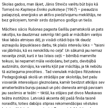
Skolas gados, man šķiet, Jānis Streičs varētu būt bijis kā
Tomiņš no
Kapteiņa Enriko pulksteņa
(1967) – pieaudzis
pašapziņā, enerģisks un aktīvs piedzīvojumu meklētājs, ne
bez grēciņiem, tomēr sirds dziļumos godīgs un tiešs.
Mācīties sācis Rušonas pagasta Gailīšu pamatskolā un pats
rakstījis, ka daudzmaz sekmīgi tikt galā ar mācībām varējis
tikai labās atmiņas dēļ, jo visādi citādi bijis tik daudz
aizraujošu ārpusklases darbu, tik plašs interešu loks – "taisni
vai jābrīnās, kā es nenoklīdu no ceļa". Un sākumā jau nemaz
nevarēja zināt, kurš ir tas īstais ceļš – bērnībā mammīte
teikusi, lai nepamet māla veidošanu, bet pats, dievbijībā
audzināts, domājis, ka varētu kļūt par mācītāju, ja tik nebūtu
tā aizlieguma precēties… Tad vienulaik mācījies Rēzeknes
Pedagoģiskajā skolā un strādājis par skolotāju, bet pašu
visvairāk interesējusi gleznošana, kamēr beidzot atklājis sev
amatierteātra burvju pasauli un pēc dienesta armijā pavisam
jau saslimis ar teātri – tiktāl, ka stājies pat divos Maskavas
teātra institūtos. Latviskā akcenta dēļ pašā finiša taisnē
noraidīts, toties dabūjis stipras rekomendācijas vēstules