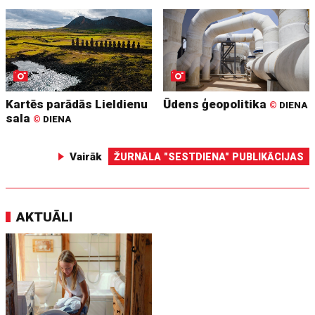
Kartēs parādās Lieldienu
Ūdens ģeopolitika
©
DIENA
sala
©
DIENA
Vairāk
ŽURNĀLA "SESTDIENA" PUBLIKĀCIJAS
AKTUĀLI