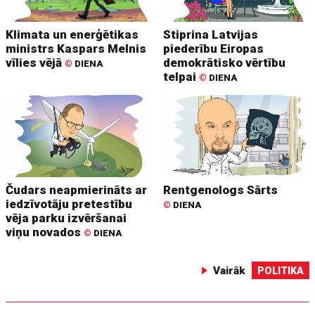
Klimata un enerģētikas
Stiprina Latvijas
ministrs Kaspars Melnis
piederību Eiropas
vīlies vējā
demokrātisko vērtību
©
DIENA
telpai
©
DIENA
Čudars neapmierināts ar
Rentgenologs Sārts
iedzīvotāju pretestību
©
DIENA
vēja parku izvēršanai
viņu novados
©
DIENA
Vairāk
POLITIKA