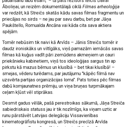
padarīšanu labu esam," – tā pats režisors teicis Dairai
Āboliņai, un reizēm dokumentālajā ciklā
Filmas arheoloģija
var redzēt, kā Streičs skatās kādu savas filmas fragmentu un
priecājas no sirds – ne jau par savu darbu, bet par Jāņa
Paukštello, Romualda Ancāna vai kāda cita sava aktiera
spējām.
Tomēr nebūsim tik naivi kā Arvīds – Jānis Streičs tomēr ir
daudz ironiskāks un viltīgāks, viņš pamazām iemācās savas
filmas kā kuģus vadīt pāri zemūdens akmeņiem un cauri
priekšnieku kabinetiem, viņš tos ideoloģijas sargus tin ap
pirkstu kā mazus bērnus un klusībā – bet tikai klusībā! –
smejas, vēderu turēdams, par jautājumu "kāpēc filmā nav
uzsvērta partijas organizācijas loma". Pats toties pēc filmas
dabū komjaunatnes prēmiju, un viņa bruņas turpmākajam
ceļam kļūst vēl stiprākas.
Desmit gadus vēlāk, pašā perestroikas sākumā, Jāņa Streiča
sabiedriskais statuss jau ir tik nozīmīgs, ka viņam uztic ar
runu pārstāvēt Latvijas delegāciju Vissavienības
kinematogrāfistu kongresā, un Streičs precīzā Arvīda