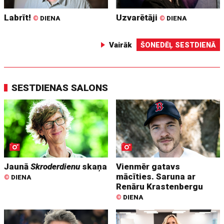
Labrīt!
Uzvarētāji
©
DIENA
©
DIENA
Vairāk
ŠONEDĒĻ SESTDIENĀ
SESTDIENAS SALONS
Jaunā
Skroderdienu
skaņa
Vienmēr gatavs
mācīties. Saruna ar
©
DIENA
Renāru Krastenbergu
©
DIENA