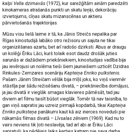
kalpi Vella dzirnavās
(1972), kur sarežģītām ainām paredzēti
kinokameras atrašanās punkti un skatu leņķi, dekorāciju
izvietojums, cīņas skatu mizanscēnas un aktieru
pārvietošanās trajektorijas.
Mūsu visu lielā laime ir tā, ka Jānis Streičs nepalika par
Rīgas kinostudijā labāko otro režisoru un sajuta ne tikai
organizēšanas azartu, bet arī radošo dzirksti. Abus ar draugu
un kolēģi Ēriku Lāci, kurš tolaik esot daudz drošāk juties
sarunās ar dažādiem priekšniekiem, kinostudijas vadība bija
jau ievērojusi un nolēma tieši šiem jauniešiem uzticēt Dzidras
Rinkules-Zemzares scenāriju
Kapteiņa Enriko pulkstenis.
Pašam Jānim Streičam vēlāk bija mīļš joks, ko viņš vienmēr
stāstīja par šādu režisēšanu divatā, – priekšniecība domājusi,
ja jau divatā ir vieglāk smagas klavieres pārnēsāt, tad jau
diviem arī filmu taisīt būšot vieglāk. Tomēr tā nav taisnība, to
gan viņš sapratis jau uzreiz pirmajā kopdarbā, tikai
Kapteiņa
Enriko pulksteņa
panākumi kaut kā aiz inerces noveduši pie
nākamās filmas divatā –
Līvsalas zēniem
(1969). Kad nu to
vairs neviens tik ļoti neslavēja, tad arī abi ar Ēriku Lāci
sapratuši, ka pēdējais laiks ķerties katram pie sava darba.