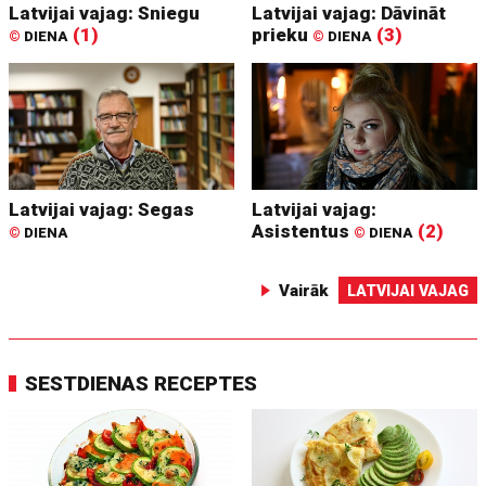
Latvijai vajag: Sniegu
Latvijai vajag: Dāvināt
(1)
prieku
(3)
©
DIENA
©
DIENA
Latvijai vajag: Segas
Latvijai vajag:
Asistentus
(2)
©
DIENA
©
DIENA
Vairāk
LATVIJAI VAJAG
SESTDIENAS RECEPTES