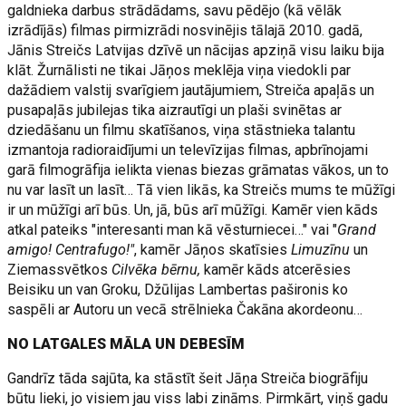
galdnieka darbus strādādams, savu pēdējo (kā vēlāk
izrādījās) filmas pirmizrādi nosvinējis tālajā 2010. gadā,
Jānis Streičs Latvijas dzīvē un nācijas apziņā visu laiku bija
klāt. Žurnālisti ne tikai Jāņos meklēja viņa viedokli par
dažādiem valstij svarīgiem jautājumiem, Streiča apaļās un
pusapaļās jubilejas tika aizrautīgi un plaši svinētas ar
dziedāšanu un filmu skatīšanos, viņa stāstnieka talantu
izmantoja radioraidījumi un televīzijas filmas, apbrīnojami
garā filmogrāfija ielikta vienas biezas grāmatas vākos, un to
nu var lasīt un lasīt… Tā vien likās, ka Streičs mums te mūžīgi
ir un mūžīgi arī būs. Un, jā, būs arī mūžīgi. Kamēr vien kāds
atkal pateiks "interesanti man kā vēsturniecei…" vai "
Grand
amigo! Centrafugo!"
, kamēr Jāņos skatīsies
Limuzīnu
un
Ziemassvētkos
Cilvēka bērnu,
kamēr kāds atcerēsies
Beisiku un van Groku, Džūlijas Lambertas pašironis ko
saspēli ar Autoru un vecā strēlnieka Čakāna akordeonu…
NO LATGALES MĀLA UN DEBESĪM
Gandrīz tāda sajūta, ka stāstīt šeit Jāņa Streiča biogrāfiju
būtu lieki, jo visiem jau viss labi zināms. Pirmkārt, viņš gadu