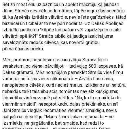
Bet arī mest ēnu uz baznīcu un spēlēt mācītāju kā ļaundari
Jānis Streičs nevarētu iedomāties, tāpēc iegrozījis scenāriju
tā, ka Arsēnijs izrādās viltvārdis, nevis īsts garīdznieks, tātad
baznīcai un ticībai ar to nav pāri nodarīts. Uz Dairas Āboliņas
izbrīnīto jautājumu "kāpēc tad pašam vēl vajadzēja to maitu
viltvārdi spēlēt?!" Streičs atbild kā jaudīga izaicinājuma
savaldzināts radošs cilvēks, kas novērtē grūtību
pārvarēšanas prieku.
Mēs, protams, nesoļosim te cauri Jāņa Streiča filmu
sarakstam, pa vienai pārcilājot, – tad vajag 500 lappuses, kā
Dairas grāmatā. Mēs norunājām pameklēt Streiču viņa filmu
varoņos, un te jau viens nākamais ir – Arvīds Lasmanis,
nenopietnais cilvēks, kurš necieš melus, izlikšanos un haltūru,
nebaidās teikt taisnību acīs, tomēr tas nav aiz kašķīguma;
labsirdību viņš nezaudē pat strīdos. "Nu, ko tu smaidi, ko tu
vienmēr smaidi!", nesaprot kadru daļas priekšnieks, un arī
Jāni Streiču vieglāk iedomāties vienmēr smaidīgu, nevis
saīgušu un dusmīgu. "Mans žanrs laikam ir smaids – ne
izsmiekls, ne ņirgāšanās, bet smaids, kad redzi to