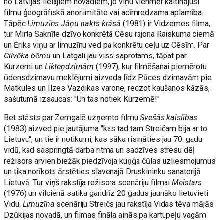
no Latvijas lielajiem novadiem, jo viņu vienmēr kaitinājusi
filmu ģeogrāfiskā anonimitāte vai acīmredzama aplamība.
Tāpēc
Limuzīns Jāņu nakts krāsā
(1981) ir Vidzemes filma,
tur Mirta Saknīte dzīvo konkrētā Cēsu rajona Raiskuma ciemā
un Ēriks viņu ar limuzīnu ved pa konkrētu ceļu uz Cēsīm. Par
Cilvēka bērnu
un Latgali jau viss saprotams, tāpat par
Kurzemi un
Likteņdzirnām
(1997), kur filmēšanai piemērotu
ūdensdzirnavu meklējumi aizveda līdz Pūces dzirnavām pie
Matkules un Ilzes Vazdikas varone, redzot kaušanos kāzās,
sašutumā izsaucas: "Un tas notiek Kurzemē!"
Bet stāsts par Zemgalē uzņemto filmu
Svešās kaislības
(1983) aizved pie jautājuma "kas tad tam Streičam bija ar to
Lietuvu", un tie ir notikumi, kas sāka risināties jau 70. gadu
vidū, kad saspringtā darba ritma un sadzīves stresu dēļ
režisors arvien biežāk piedzīvoja kuņģa čūlas uzliesmojumus
un tika norīkots ārstēties slavenajā Druskininku sanatorijā
Lietuvā. Tur viņš rakstīja režisora scenāriju filmai
Meistars
(1976) un vilcienā satika gandrīz 20 gadus jaunāko lietuvieti
Vidu.
Limuzīna
scenāriju Streičs jau rakstīja Vidas tēva mājās
Dzūkijas novadā, un filmas fināla ainās pa kartupeļu vagām