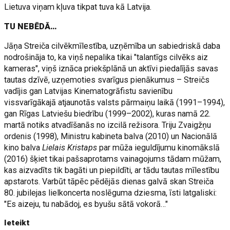
Lietuva viņam kļuva tikpat tuva kā Latvija.
TU NEBĒDĀ…
Jāņa Streiča cilvēkmīlestība, uzņēmība un sabiedriskā daba
nodrošināja to, ka viņš nepalika tikai "talantīgs cilvēks aiz
kameras", viņš iznāca priekšplānā un aktīvi piedalījās savas
tautas dzīvē, uzņemoties svarīgus pienākumus – Streičs
vadījis gan Latvijas Kinematogrāfistu savienību
vissvarīgākajā atjaunotās valsts pārmaiņu laikā (1991–1994),
gan Rīgas Latviešu biedrību (1999–2002), kuras namā 22.
martā notiks atvadīšanās no izcilā režisora. Triju Zvaigžņu
ordenis (1998), Ministru kabineta balva (2010) un Nacionālā
kino balva
Lielais Kristaps
par mūža ieguldījumu kinomākslā
(2016) šķiet tikai pašsaprotams vainagojums tādam mūžam,
kas aizvadīts tik bagāti un piepildīti, ar tādu tautas mīlestību
apstarots. Varbūt tāpēc pēdējās dienas galvā skan Streiča
80. jubilejas lielkoncerta noslēguma dziesma, īsti latgaliski:
"Es aizeju, tu nabādoj, es byušu sātā vokorā…"
Ieteikt