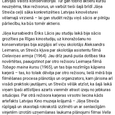
Latvijas Valsts konservatorijai. Tur gan tobrīd aktieru kursu
neuzņēma, tikai režisorus, un varbūt tieši šajā brīdī Jāņa
Streiča ceļš sāka konkretizēties Latvijas kinovēsturei
vēlamajā virzienā – lai gan studēt režiju viņš sācis ar pilnīgu
pārliecību, ka būs tomēr aktieris.
Jāņa kursabiedrs Ēriks Lācis jau studiju laikā bija sācis
grozīties pa Rīgas kinostudiju, uz kinoražošanu no
konservatorijas bija aizgājis arī viņu skolotājs Aleksandrs
Leimanis, un Streičs kļuva par skolotāja asistentu filmā
Cielaviņas armija
(1964). Jau drīz jaunā puiša dotības tika
novērtētas, paaugstinot par otro režisoru Leimaņa filmā
Tobago maina kursu
(1965), un tas bija nozīmīgs kāpiens
karjerā – tas, ko tolaik dēvēja par otro režisoru, lielā mērā bija
filmēšanas procesa plānotājs un organizators, kam jārisina arī
visādi praktiski jautājumi, un Streičs vēlāk atzīst, ka šajā laikā
viņam īpaši attīstījies azarts vienmēr atrast izeju no jebkuras
situācijas. Par otrā režisora karjeras virsotni liecina kāds
artefakts Latvijas Kino muzeja krājumā – Jāņa Streiča
rūpīgajā un skaistajā rokrakstā izzīmēti un ar senlaicīgām
vinjetēm izrotāti uzņemšanas laukuma plānojumi filmai
Vella