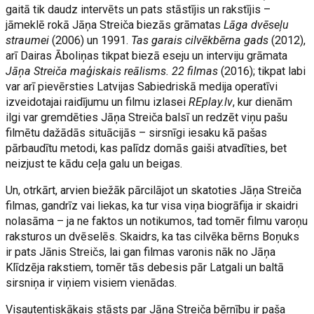
gaitā tik daudz intervēts un pats stāstījis un rakstījis –
jāmeklē rokā Jāņa Streiča biezās grāmatas
Lāga dvēseļu
straumei
(2006) un 1991.
Tas garais cilvēkbērna gads
(2012),
arī Dairas Āboliņas tikpat biezā eseju un interviju grāmata
Jāņa Streiča maģiskais reālisms. 22 filmas
(2016); tikpat labi
var arī pievērsties Latvijas Sabiedriskā medija operatīvi
izveidotajai raidījumu un filmu izlasei
REplay.lv
, kur dienām
ilgi var gremdēties Jāņa Streiča balsī un redzēt viņu pašu
filmētu dažādās situācijās – sirsnīgi iesaku kā pašas
pārbaudītu metodi, kas palīdz domās gaiši atvadīties, bet
neizjust te kādu ceļa galu un beigas.
Un, otrkārt, arvien biežāk pārcilājot un skatoties Jāņa Streiča
filmas, gandrīz vai liekas, ka tur visa viņa biogrāfija ir skaidri
nolasāma – ja ne faktos un notikumos, tad tomēr filmu varoņu
raksturos un dvēselēs. Skaidrs, ka tas cilvēka bērns Boņuks
ir pats Jānis Streičs, lai gan filmas varonis nāk no Jāņa
Klīdzēja rakstiem, tomēr tās debesis pār Latgali un baltā
sirsniņa ir viņiem visiem vienādas.
Visautentiskākais stāsts par Jāņa Streiča bērnību ir paša