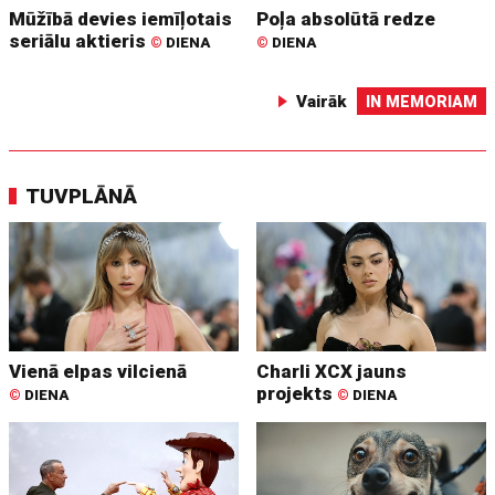
Mūžībā devies iemīļotais
Poļa absolūtā redze
seriālu aktieris
©
DIENA
©
DIENA
Vairāk
IN MEMORIAM
TUVPLĀNĀ
Vienā elpas vilcienā
Charli XCX jauns
projekts
©
DIENA
©
DIENA