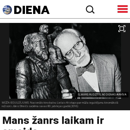
ELMĀRS RUDZĪTIS, NO DIENAS ARHĪVA
MŪŽA IEGULDĪJUMS. Nacionālo kino balvu Lielais Kristaps par mūža ieguldījumu kinomākslā
režisors Jānis Streičs saņēma savas 80. jubilejas gadā (2016)
Mans žanrs laikam ir