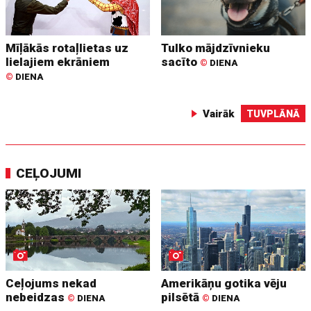
Mīļākās rotaļlietas uz
Tulko mājdzīvnieku
lielajiem ekrāniem
sacīto
©
DIENA
©
DIENA
Vairāk
TUVPLĀNĀ
CEĻOJUMI
Ceļojums nekad
Amerikāņu gotika vēju
nebeidzas
pilsētā
©
DIENA
©
DIENA