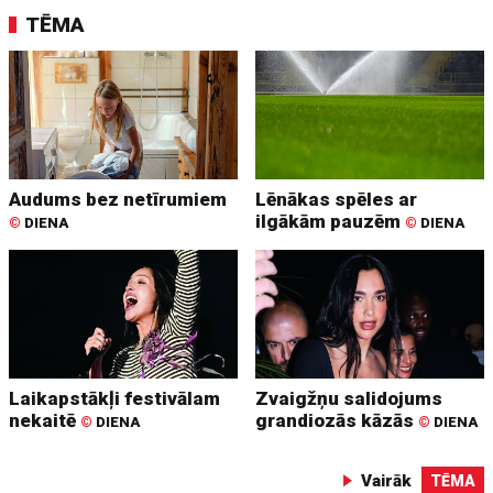
TĒMA
Audums bez netīrumiem
Lēnākas spēles ar
ilgākām pauzēm
©
DIENA
©
DIENA
Laikapstākļi festivālam
Zvaigžņu salidojums
nekaitē
grandiozās kāzās
©
DIENA
©
DIENA
Vairāk
TĒMA