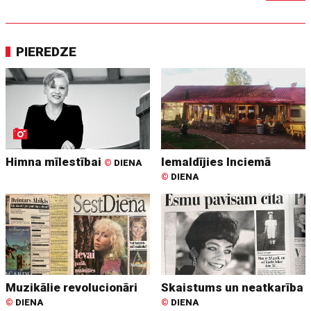
PIEREDZE
Himna mīlestībai
Iemaldījies Inciemā
©
DIENA
©
DIENA
Muzikālie revolucionāri
Skaistums un neatkarība
©
DIENA
©
DIENA