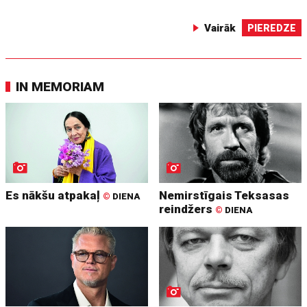
Vairāk
PIEREDZE
IN MEMORIAM
Es nākšu atpakaļ
Nemirstīgais Teksasas
©
DIENA
reindžers
©
DIENA