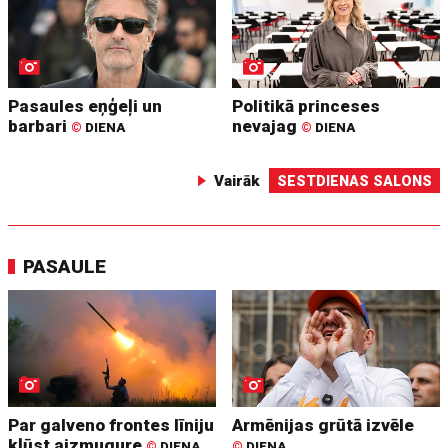
Pasaules eņģeļi un
Politikā princeses
barbari
nevajag
©
DIENA
©
DIENA
Vairāk
SESTDIENAS SALONS
PASAULE
Par galveno frontes līniju
Armēnijas grūtā izvēle
kļūst aizmugure
©
DIENA
©
DIENA