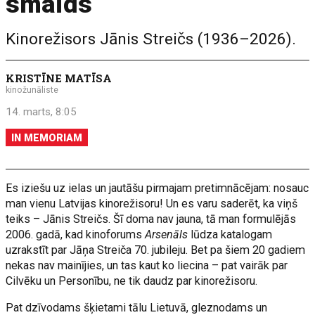
smaids
Kinorežisors Jānis Streičs (1936–2026).
KRISTĪNE MATĪSA
kinožunāliste
14. marts, 8:05
IN MEMORIAM
Es iziešu uz ielas un jautāšu pirmajam pretimnācējam: nosauc
man vienu Latvijas kinorežisoru! Un es varu saderēt, ka viņš
teiks – Jānis Streičs. Šī doma nav jauna, tā man formulējās
2006. gadā, kad kinoforums
Arsenāls
lūdza katalogam
uzrakstīt par Jāņa Streiča 70. jubileju. Bet pa šiem 20 gadiem
nekas nav mainījies, un tas kaut ko liecina – pat vairāk par
Cilvēku un Personību, ne tik daudz par kinorežisoru.
Pat dzīvodams šķietami tālu Lietuvā, gleznodams un