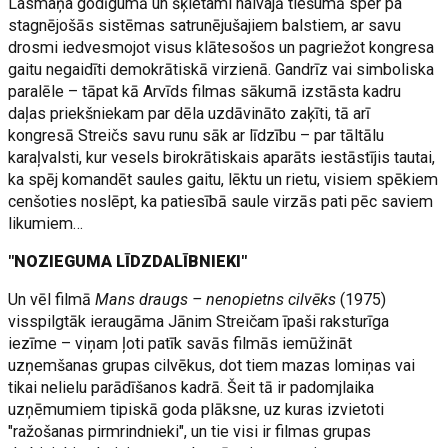
Lasmaņa godīgumā un šķietami naivajā tiešumā sper pa
stagnējošās sistēmas satrunējušajiem balstiem, ar savu
drosmi iedvesmojot visus klātesošos un pagriežot kongresa
gaitu negaidīti demokrātiskā virzienā. Gandrīz vai simboliska
paralēle – tāpat kā Arvīds filmas sākumā izstāsta kadru
daļas priekšniekam par dēla uzdāvināto zaķīti, tā arī
kongresā Streičs savu runu sāk ar līdzību – par tāltālu
karaļvalsti, kur vesels birokrātiskais aparāts iestāstījis tautai,
ka spēj komandēt saules gaitu, lēktu un rietu, visiem spēkiem
cenšoties noslēpt, ka patiesībā saule virzās pati pēc saviem
likumiem…
"NOZIEGUMA LĪDZDALĪBNIEKI"
Un vēl filmā
Mans draugs – nenopietns cilvēks
(1975)
visspilgtāk ieraugāma Jānim Streičam īpaši raksturīga
iezīme – viņam ļoti patīk savās filmās iemūžināt
uzņemšanas grupas cilvēkus, dot tiem mazas lomiņas vai
tikai nelielu parādīšanos kadrā. Šeit tā ir padomjlaika
uzņēmumiem tipiskā goda plāksne, uz kuras izvietoti
"ražošanas pirmrindnieki", un tie visi ir filmas grupas