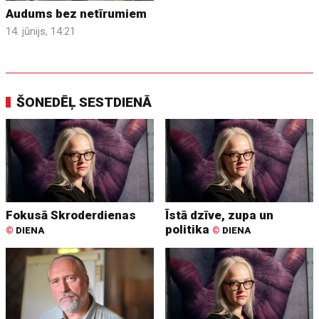
Audums bez netīrumiem
14. jūnijs, 14:21
ŠONEDĒĻ SESTDIENĀ
Fokusā Skroderdienas
Īstā dzīve, zupa un
politika
©
DIENA
©
DIENA