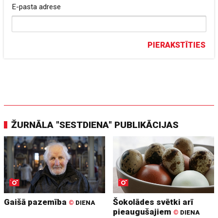
E-pasta adrese
PIERAKSTĪTIES
ŽURNĀLA "SESTDIENA" PUBLIKĀCIJAS
Gaišā pazemība
Šokolādes svētki arī
©
DIENA
pieaugušajiem
©
DIENA