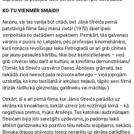
KO TU VIENMĒR SMAIDI!
Nezinu, vai tas varēja būt citādi, bet Jāņa Streiča pirmā
patstāvīgā filma
Šauj manā vietā!
(1970) šķiet īpaši
simboliska no dažādiem aspektiem. Pirmkārt, tās galvenais
varonis ir puisis no Latgales, pēc profesijas kinomehāniķis,
kurš nonācis revolūcijas laika Petrogradā un arī grib cīnīties
par jaunu pasaules kārtību, tikai bez asinsizliešanas – viņš
grib cilvēcei labu darīt ar kultūru, ar kinofilmu demonstrēšanu!
(Tomēr, kā Streičs uzsvēris Dairas Āboliņas grāmatā, tas
nekādā ziņā neesot paša režisora
alter ego
– viņš joprojām
uzskatīja, ka kino taisīšanā ir iekūlies nejauši, tāpēc sevi filmā
drīzāk rādītu kā gleznotāju, galdnieku vai mācītāju.)
Otrkārt, šī ir arī pirmā filma, kur Jānis Streičs parādās uz
ekrāna kā kinoaktieris, turklāt uzreiz ļoti nozīmīgā lomā – kā
negatīvais pretnis, mūks Arsēnijs. Tas katoliski audzinātajam
Streičam bijis ļoti sarežģīts uzdevums, jo padomju laikā
attēlot garīdznieku kā pozitīvo tēlu nebūtu iespējams, nekāds
Boņuka draugs prāvests toreiz nevarētu uz ekrāna parādīties.