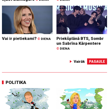
Vai ir pietiekami?
Priekšplānā BTS, Sombr
©
DIENA
un Sabrīna Kārpentere
©
DIENA
Vairāk
PASAULE
POLITIKA