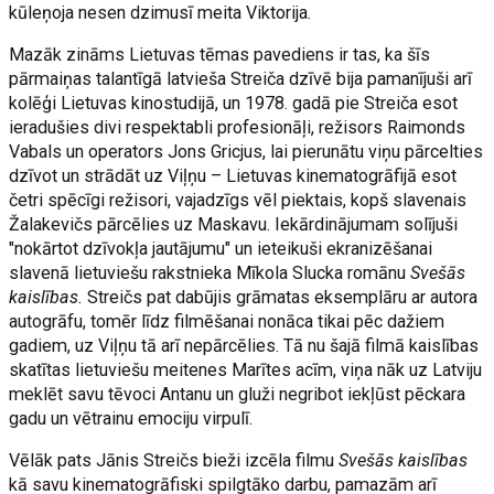
kūleņoja nesen dzimusī meita Viktorija.
Mazāk zināms Lietuvas tēmas pavediens ir tas, ka šīs
pārmaiņas talantīgā latvieša Streiča dzīvē bija pamanījuši arī
kolēģi Lietuvas kinostudijā, un 1978. gadā pie Streiča esot
ieradušies divi respektabli profesionāļi, režisors Raimonds
Vabals un operators Jons Gricjus, lai pierunātu viņu pārcelties
dzīvot un strādāt uz Viļņu – Lietuvas kinematogrāfijā esot
četri spēcīgi režisori, vajadzīgs vēl piektais, kopš slavenais
Žalakevičs pārcēlies uz Maskavu. Iekārdinājumam solījuši
"nokārtot dzīvokļa jautājumu" un ieteikuši ekranizēšanai
slavenā lietuviešu rakstnieka Mīkola Slucka romānu
Svešās
kaislības.
Streičs pat dabūjis grāmatas eksemplāru ar autora
autogrāfu, tomēr līdz filmēšanai nonāca tikai pēc dažiem
gadiem, uz Viļņu tā arī nepārcēlies. Tā nu šajā filmā kaislības
skatītas lietuviešu meitenes Marītes acīm, viņa nāk uz Latviju
meklēt savu tēvoci Antanu un gluži negribot iekļūst pēckara
gadu un vētrainu emociju virpulī.
Vēlāk pats Jānis Streičs bieži izcēla filmu
Svešās kaislības
kā savu kinematogrāfiski spilgtāko darbu, pamazām arī