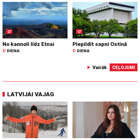
No kannoli līdz Etnai
Piepildīt sapni Ostinā
©
DIENA
©
DIENA
Vairāk
CEĻOJUMI
LATVIJAI VAJAG