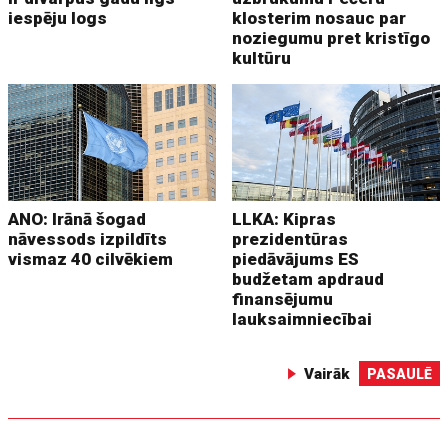
iespēju logs
klosterim nosauc par
noziegumu pret kristīgo
kultūru
ANO: Irānā šogad
LLKA: Kipras
nāvessods izpildīts
prezidentūras
vismaz 40 cilvēkiem
piedāvājums ES
budžetam apdraud
finansējumu
lauksaimniecībai
Vairāk
PASAULĒ