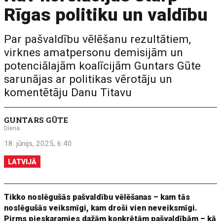
Rīgas politiku un valdību
Par pašvaldību vēlēšanu rezultātiem,
virknes amatpersonu demisijām un
potenciālajām koalīcijām Guntars Gūte
sarunājas ar politikas vērotāju un
komentētāju Danu Titavu
GUNTARS GŪTE
Diena
18. jūnijs, 2025, 6:40
LATVIJĀ
Tikko noslēgušās pašvaldību vēlēšanas – kam tās
noslēgušās veiksmīgi, kam droši vien neveiksmīgi.
Pirms pieskaramies dažām konkrētām pašvaldībām – kā