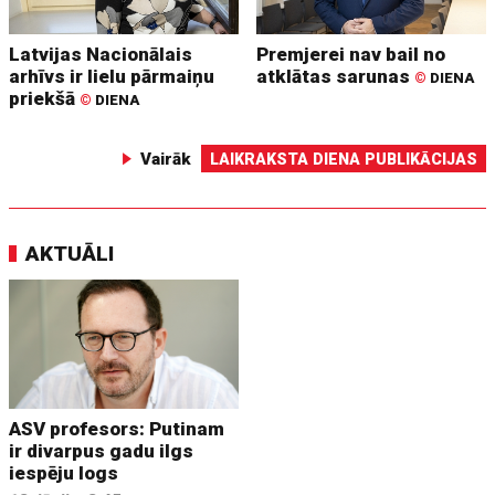
Latvijas Nacionālais
Premjerei nav bail no
arhīvs ir lielu pārmaiņu
atklātas sarunas
©
DIENA
priekšā
©
DIENA
Vairāk
LAIKRAKSTA DIENA PUBLIKĀCIJAS
AKTUĀLI
ASV profesors: Putinam
ir divarpus gadu ilgs
iespēju logs