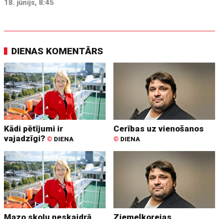
18. jūnijs, 8:45
DIENAS KOMENTĀRS
Kādi pētījumi ir
Cerības uz vienošanos
vajadzīgi?
©
DIENA
©
DIENA
Mazo skolu neskaidrā
Ziemeļkorejas