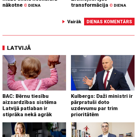
nākotne
transformācija
©
DIENA
©
DIENA
Vairāk
DIENAS KOMENTĀRS
LATVIJĀ
BAC: Bērnu tiesību
Kulbergs: Daži ministri ir
aizsardzības sistēma
pārpratuši doto
Latvijā patlaban ir
uzdevumu par trim
stiprāka nekā agrāk
prioritātēm