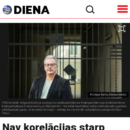
Kristaps Kalns, Dienas mediji
«TAS, ka tomēr Jelgavā koalīcija veidojas no sešām partijām, kur trijām partijām ir pa divām balsīm un
trijām partijām pa Fvienai balsij, un Rāviņam trīs – tas tomēr kaut kādas sekas radīs pēc pāris gadiem,
varbūt pat pēc gada. Jo tur nebūs tik viegli – domāju, ka viņi ļoti ātri sakašķēsies,» prognozē Dans
Titavs.
Nav korelācijas starp