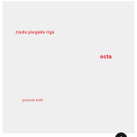
ziedu piegāde rīgā
meliorācijas darbi
octa
dziļurbums
kravu apdrošināšana
granulu katli
siltumsūknis