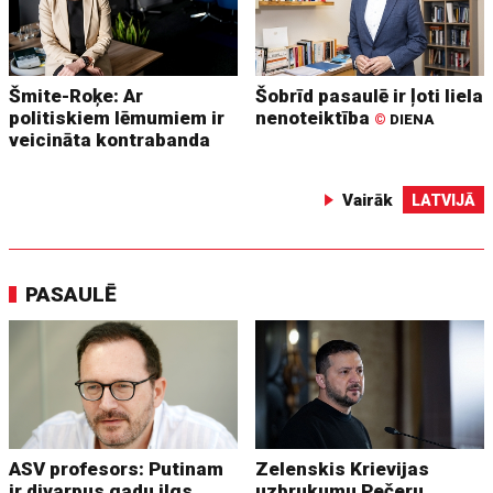
Šmite-Roķe: Ar
Šobrīd pasaulē ir ļoti liela
politiskiem lēmumiem ir
nenoteiktība
©
DIENA
veicināta kontrabanda
Vairāk
LATVIJĀ
PASAULĒ
ASV profesors: Putinam
Zelenskis Krievijas
ir divarpus gadu ilgs
uzbrukumu Pečeru