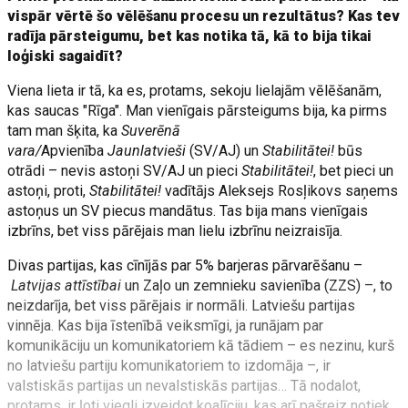
vispār vērtē šo vēlēšanu procesu un rezultātus? Kas tev
radīja pārsteigumu, bet kas notika tā, kā to bija tikai
loģiski sagaidīt?
Viena lieta ir tā, ka es, protams, sekoju lielajām vēlēšanām,
kas saucas "Rīga". Man vienīgais pārsteigums bija, ka pirms
tam man šķita, ka
Suverēnā
vara/
Apvienība
Jaunlatvieši
(SV/AJ) un
Stabilitātei!
būs
otrādi – nevis astoņi SV/AJ un pieci
Stabilitātei!
, bet pieci un
astoņi, proti,
Stabilitātei!
vadītājs Aleksejs Rosļikovs saņems
astoņus un SV piecus mandātus. Tas bija mans vienīgais
izbrīns, bet viss pārējais man lielu izbrīnu neizraisīja.
Divas partijas, kas cīnījās par 5% barjeras pārvarēšanu –
Latvijas attīstībai
un Zaļo un zemnieku savienība (ZZS) –, to
neizdarīja, bet viss pārējais ir normāli. Latviešu partijas
vinnēja. Kas bija īstenībā veiksmīgi, ja runājam par
komunikāciju un komunikatoriem kā tādiem – es nezinu, kurš
no latviešu partiju komunikatoriem to izdomāja –, ir
valstiskās partijas un nevalstiskās partijas… Tā nodalot,
protams, ir ļoti viegli izveidot koalīciju, kas arī pašreiz notiek.