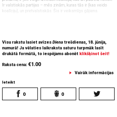
Ir valstiskās partijas – mēs zinām, kuras tās ir (kas veido
koalīciju), un pretvalstiskās. Šis ir veiksmīgs gājiens.
Ainārs Šlesers ar
Latvija pirmajā vietā
(LPV) startēja šajās
vēlēšanās ar ļoti lielu pārliecību, ka uzvarēs un ja ne
vadīs Rīgas domi, tad pilnīgi noteikti
Visu rakstu lasiet avīzes
Diena
trešdienas, 18. jūnija,
numurā! Ja vēlaties laikraksta saturu turpmāk lasīt
drukātā formātā, to iespējams abonēt
klikšķinot šeit!
€1.00
Raksta cena:
Vairāk informācijas
Ieteikt
0
0