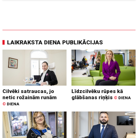
LAIKRAKSTA DIENA PUBLIKĀCIJAS
Cilvēki satraucas, jo
Līdzcilvēku rūpes kā
netic rožainām runām
glābšanas riņķis
©
DIENA
©
DIENA