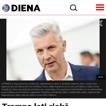
LETA
«IZRAĒLA ir mūsu klasisks, vēsturisks sabiedrotais, mums ir arī ebreju kopiena, kas ir vēsturiska
kopiena Latvijā. Mums šeit nav nekādas lielas arābu kopienas, un es ceru, arī nebūs, jo šāda veida
imigrācija mūsu nacionālajai politikai nav vajadzīga. Nav pamata aizbildināties ne ar darbaspēka
piesaistīšanu, ne ar kultūras aspektiem. Protams, vienmēr būs kādi cilvēktiesību radīti izņēmumi, bet
kopumā mums šāds ceļš nav jāiet,» uzsver Artis Pabriks.