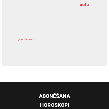
octa
dziļurbums
kravu apdrošināšana
granulu katli
siltumsūknis
ABONĒŠANA
HOROSKOPI