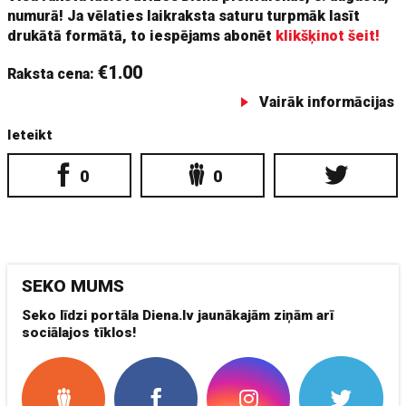
numurā! Ja vēlaties laikraksta saturu turpmāk lasīt
drukātā formātā, to iespējams abonēt
klikšķinot šeit!
€1.00
Raksta cena:
Vairāk informācijas
Ieteikt
0
0
SEKO MUMS
Seko līdzi portāla Diena.lv jaunākajām ziņām arī
sociālajos tīklos!