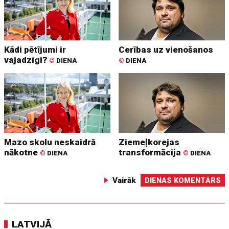
Kādi pētījumi ir
Cerības uz vienošanos
vajadzīgi?
©
DIENA
©
DIENA
Mazo skolu neskaidrā
Ziemeļkorejas
nākotne
transformācija
©
DIENA
©
DIENA
Vairāk
DIENAS KOMENTĀRS
LATVIJĀ