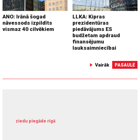
ANO: Irānā šogad
LLKA: Kipras
nāvessods izpildīts
prezidentūras
vismaz 40 cilvēkiem
piedāvājums ES
budžetam apdraud
finansējumu
lauksaimniecībai
Vairāk
PASAULĒ
ziedu piegāde rīgā
meliorācijas darbi