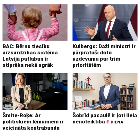
BAC: Bērnu tiesību
Kulbergs: Daži ministri ir
aizsardzības sistēma
pārpratuši doto
Latvijā patlaban ir
uzdevumu par trim
stiprāka nekā agrāk
prioritātēm
Šmite-Roķe: Ar
Šobrīd pasaulē ir ļoti liela
politiskiem lēmumiem ir
nenoteiktība
©
DIENA
veicināta kontrabanda