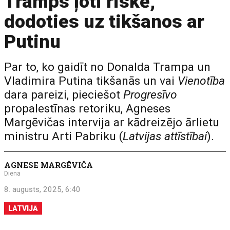
Tramps ļoti riskē,
dodoties uz tikšanos ar
Putinu
Par to, ko gaidīt no Donalda Trampa un
Vladimira Putina tikšanās un vai
Vienotība
dara pareizi, pieciešot
Progresīvo
propalestīnas retoriku, Agneses
Margēvičas intervija ar kādreizējo ārlietu
ministru Arti Pabriku (
Latvijas attīstībai
).
AGNESE MARGĒVIČA
Diena
8. augusts, 2025, 6:40
LATVIJĀ