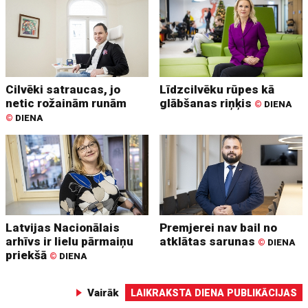
Cilvēki satraucas, jo
Līdzcilvēku rūpes kā
netic rožainām runām
glābšanas riņķis
©
DIENA
©
DIENA
Latvijas Nacionālais
Premjerei nav bail no
arhīvs ir lielu pārmaiņu
atklātas sarunas
©
DIENA
priekšā
©
DIENA
Vairāk
LAIKRAKSTA DIENA PUBLIKĀCIJAS