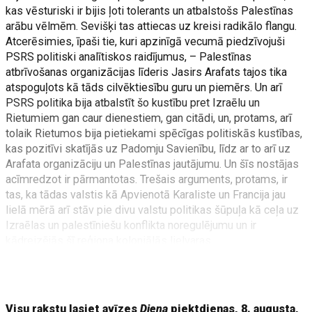
kas vēsturiski ir bijis ļoti tolerants un atbalstošs Palestīnas
arābu vēlmēm. Sevišķi tas attiecas uz kreisi radikālo flangu.
Atcerēsimies, īpaši tie, kuri apzinīgā vecumā piedzīvojuši
PSRS politiski analītiskos raidījumus, – Palestīnas
atbrīvošanas organizācijas līderis Jasirs Arafats tajos tika
atspoguļots kā tāds cilvēktiesību guru un piemērs. Un arī
PSRS politika bija atbalstīt šo kustību pret Izraēlu un
Rietumiem gan caur dienestiem, gan citādi, un, protams, arī
tolaik Rietumos bija pietiekami spēcīgas politiskās kustības,
kas pozitīvi skatījās uz Padomju Savienību, līdz ar to arī uz
Arafata organizāciju un Palestīnas jautājumu. Un šīs nostājas
acīmredzot ir pārmantotas. Trešais arguments, protams, ir
tas, ka tādas valstis kā Apvienotā Karaliste un Francija jau
lielā mērā arī stāv pie divu valstu politikas šūpuļa kā ceļa uz
Izraēlas un palestīniešu konflikta noregulējumu un ir
kādreizējās šī reģiona koloniālās lielvaras.
Ja mēs skatāmies no Latvijas interešu viedokļa, es šeit
neredzu neko
Visu rakstu lasiet avīzes
Diena
piektdienas, 8. augusta,