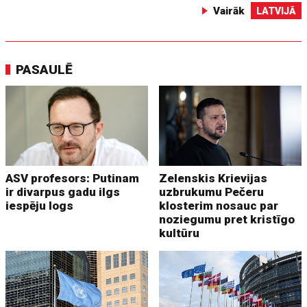
Vairāk
LATVIJĀ
PASAULĒ
ASV profesors: Putinam
Zelenskis Krievijas
ir divarpus gadu ilgs
uzbrukumu Pečeru
iespēju logs
klosterim nosauc par
noziegumu pret kristīgo
kultūru