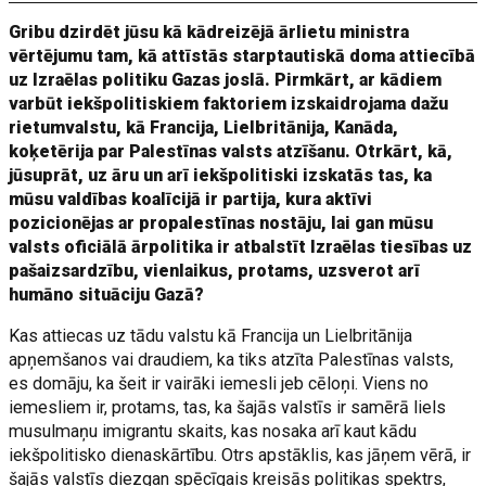
Gribu dzirdēt jūsu kā kādreizējā ārlietu ministra
vērtējumu tam, kā attīstās starptautiskā doma attiecībā
uz Izraēlas politiku Gazas joslā. Pirmkārt, ar kādiem
varbūt iekšpolitiskiem faktoriem izskaidrojama dažu
rietumvalstu, kā Francija, Lielbritānija, Kanāda,
koķetērija par Palestīnas valsts atzīšanu. Otrkārt, kā,
jūsuprāt, uz āru un arī iekšpolitiski izskatās tas, ka
mūsu valdības koalīcijā ir partija, kura aktīvi
pozicionējas ar propalestīnas nostāju, lai gan mūsu
valsts oficiālā ārpolitika ir atbalstīt Izraēlas tiesības uz
pašaizsardzību, vienlaikus, protams, uzsverot arī
humāno situāciju Gazā?
Kas attiecas uz tādu valstu kā Francija un Lielbritānija
apņemšanos vai draudiem, ka tiks atzīta Palestīnas valsts,
es domāju, ka šeit ir vairāki iemesli jeb cēloņi. Viens no
iemesliem ir, protams, tas, ka šajās valstīs ir samērā liels
musulmaņu imigrantu skaits, kas nosaka arī kaut kādu
iekšpolitisko dienaskārtību. Otrs apstāklis, kas jāņem vērā, ir
šajās valstīs diezgan spēcīgais kreisās politikas spektrs,