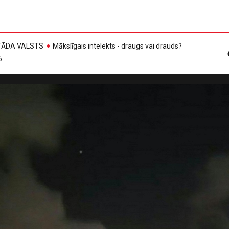
, TĀDA VALSTS
Mākslīgais intelekts - draugs vai drauds?
6