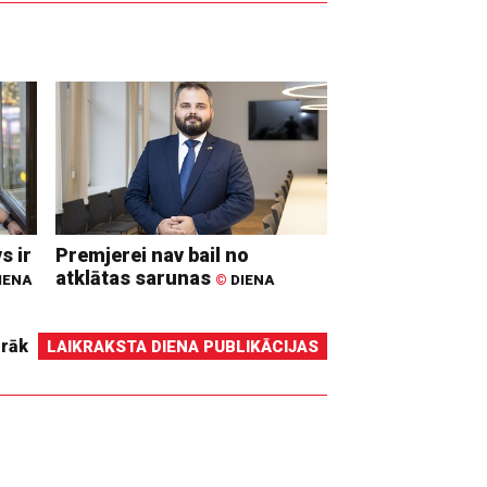
s ir
Premjerei nav bail no
atklātas sarunas
IENA
©
DIENA
irāk
LAIKRAKSTA DIENA PUBLIKĀCIJAS