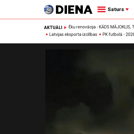
Saturs
Ēku renovācija - KĀDS MĀJOKLIS
AKTUĀLI
Latvijas eksporta izcilības
PK futbolā - 202