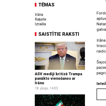
TĒMAS
Fordo
Irāna
aptu
Raķete
Natan
Izraēla
galva
SAISTĪTIE RAKSTI
Irāna
triec
raido
Šajos
pazem
pagri
ASV mediji kritizē Trampa
panākto vienošanos ar
Irānu
Ietei
18. jūnijs, 14:03