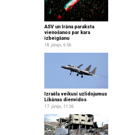
ASV un Irāna paraksta
vienošanos par kara
izbeigšanu
18. jūnijs, 6:56
Izraēla veikusi uzlidojumus
Libānas dienvidos
17. jūnijs, 11:36