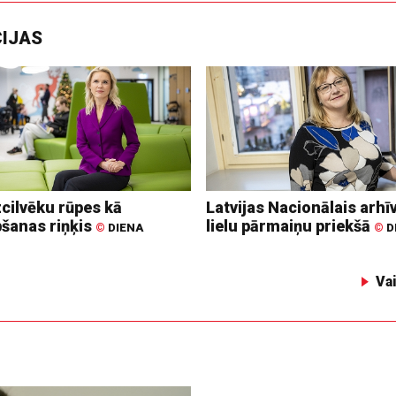
CIJAS
zcilvēku rūpes kā
Latvijas Nacionālais arhīv
bšanas riņķis
lielu pārmaiņu priekšā
©
DIENA
©
D
Va