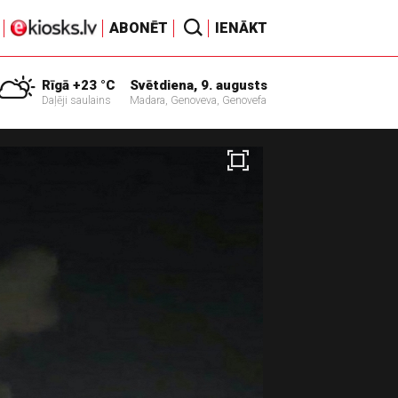
ABONĒT
IENĀKT
Rīgā +23 °C
Svētdiena, 9. augusts
Daļēji saulains
Madara, Genoveva, Genovefa