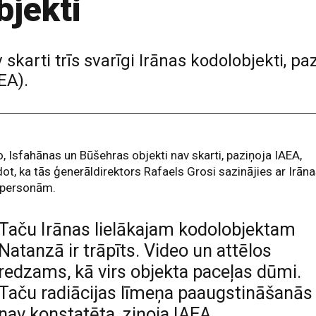
bjekti
 skarti trīs svarīgi Irānas kodolobjekti, pa
EA).
, Isfahānas un Būšehras objekti nav skarti, paziņoja IAEA,
ot, ka tās ģenerāldirektors Rafaels Grosi sazinājies ar Irān
personām.
Taču Irānas lielākajam kodolobjektam
Natanzā ir trāpīts. Video un attēlos
redzams, kā virs objekta paceļas dūmi.
Taču radiācijas līmeņa paaugstināšanās
nav konstatēta, ziņoja IAEA.