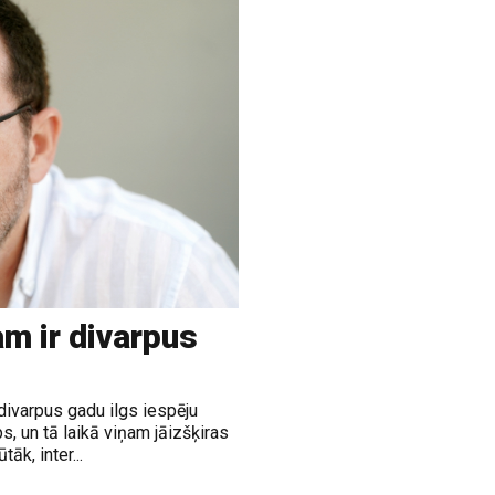
m ir divarpus
divarpus gadu ilgs iespēju
, un tā laikā viņam jāizšķiras
āk, inter...