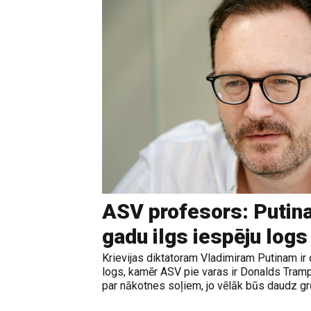
ASV profesors: Putina
gadu ilgs iespēju logs
Krievijas diktatoram Vladimiram Putinam ir 
logs, kamēr ASV pie varas ir Donalds Tramps
par nākotnes soļiem, jo vēlāk būs daudz grūt