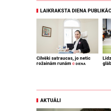
LAIKRAKSTA DIENA PUBLIKĀ
Cilvēki satraucas, jo netic
Līd
rožainām runām
glā
©
DIENA
AKTUĀLI