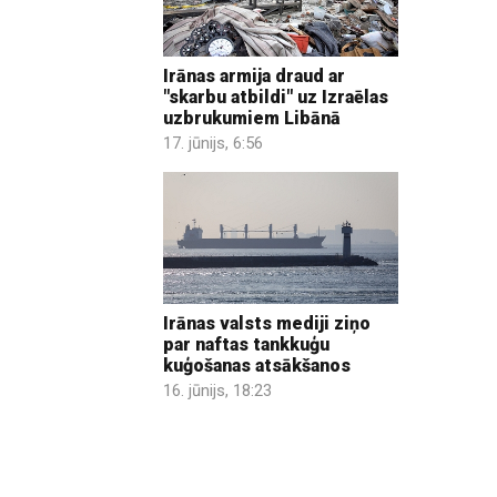
Irānas armija draud ar
"skarbu atbildi" uz Izraēlas
uzbrukumiem Libānā
17. jūnijs, 6:56
Irānas valsts mediji ziņo
par naftas tankkuģu
kuģošanas atsākšanos
16. jūnijs, 18:23