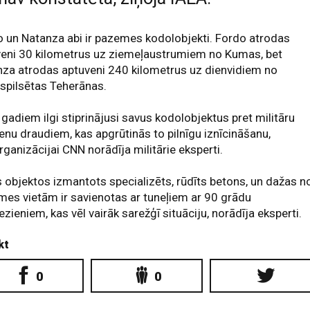
 un Natanza abi ir pazemes kodolobjekti. Fordo atrodas
veni 30 kilometrus uz ziemeļaustrumiem no Kumas, bet
za atrodas aptuveni 240 kilometrus uz dienvidiem no
spilsētas Teherānas.
 gadiem ilgi stiprinājusi savus kodolobjektus pret militāru
ienu draudiem, kas apgrūtinās to pilnīgu iznīcināšanu,
rganizācijai CNN norādīja militārie eksperti.
 objektos izmantots specializēts, rūdīts betons, un dažas n
es vietām ir savienotas ar tuneļiem ar 90 grādu
ezieniem, kas vēl vairāk sarežģī situāciju, norādīja eksperti.
kt
0
0