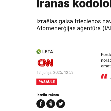
Irānas kodolo
Izraēlas gaisa triecienos nav
Atomenerģijas aģentūra (IA
Fordo
norād
amat
13. jūnijs, 2025, 12:53
PASAULĒ
Ieteikt rakstu