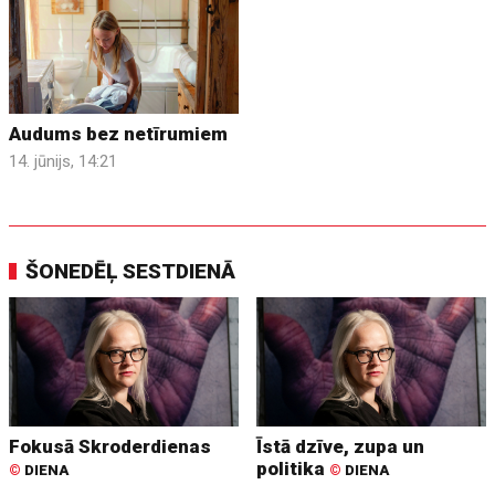
Audums bez netīrumiem
14. jūnijs, 14:21
ŠONEDĒĻ SESTDIENĀ
Fokusā Skroderdienas
Īstā dzīve, zupa un
politika
©
DIENA
©
DIENA