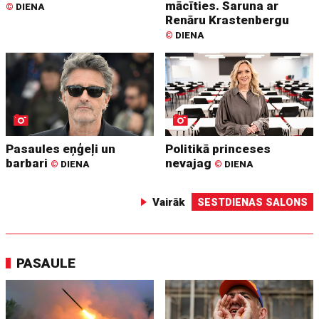
mācīties. Saruna ar
©
DIENA
Renāru Krastenbergu
©
DIENA
Pasaules eņģeļi un
Politikā princeses
barbari
nevajag
©
DIENA
©
DIENA
Vairāk
SESTDIENAS SALONS
PASAULE