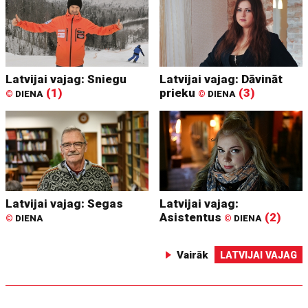
Latvijai vajag: Sniegu
Latvijai vajag: Dāvināt
(1)
prieku
(3)
©
DIENA
©
DIENA
Latvijai vajag: Segas
Latvijai vajag:
Asistentus
(2)
©
DIENA
©
DIENA
Vairāk
LATVIJAI VAJAG