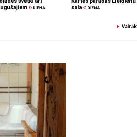
lādes svētki arī
Kartēs parādās Lieldienu
augušajiem
sala
©
DIENA
©
DIENA
Vairāk