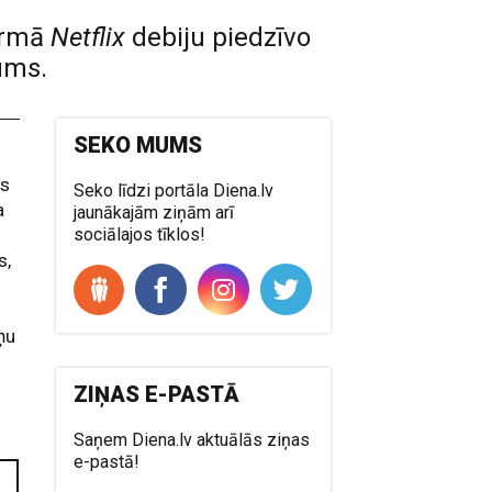
formā
Netflix
debiju piedzīvo
ums.
SEKO MUMS
us
Seko līdzi portāla Diena.lv
a
jaunākajām ziņām arī
sociālajos tīklos!
s,
āņu
ZIŅAS E-PASTĀ
Saņem Diena.lv aktuālās ziņas
e-pastā!