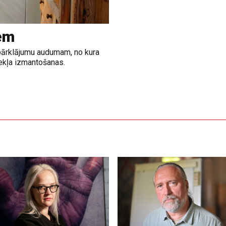
em
a pārklājumu audumam, no kura
zekļa izmantošanas.