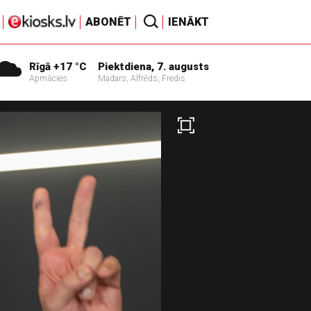
ABONĒT
IENĀKT
Rīgā +17 °C
Piektdiena, 7. augusts
Apmācies
Madars, Alfrēds, Fredis