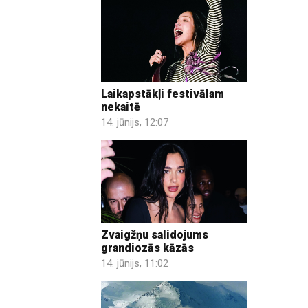
Laikapstākļi festivālam
nekaitē
14. jūnijs, 12:07
Zvaigžņu salidojums
grandiozās kāzās
14. jūnijs, 11:02