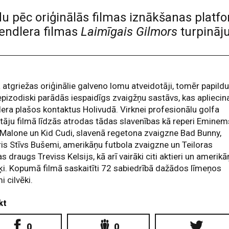
du pēc oriģinālās filmas iznākšanas plat
endlera filmas
Laimīgais Gilmors
turpināj
 atgriežas oriģinālie galveno lomu atveidotāji, tomēr papild
pizodiski parādās iespaidīgs zvaigžņu sastāvs, kas apliecin
era plašos kontaktus Holivudā. Virknei profesionālu golfa
tāju filmā līdzās atrodas tādas slavenības kā reperi Eminem
Malone un Kid Cudi, slavenā regetona zvaigzne Bad Bunny,
ris Stīvs Bušemi, amerikāņu futbola zvaigzne un Teiloras
as draugs Treviss Kelsijs, kā arī vairāki citi aktieri un amerik
i. Kopumā filmā saskaitīti 72 sabiedrībā dažādos līmeņos
i cilvēki.
kt
0
0