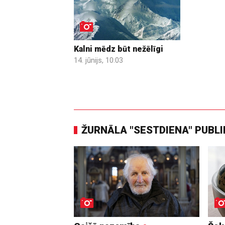
Kalni mēdz būt nežēlīgi
14. jūnijs, 10:03
ŽURNĀLA "SESTDIENA" PUBL