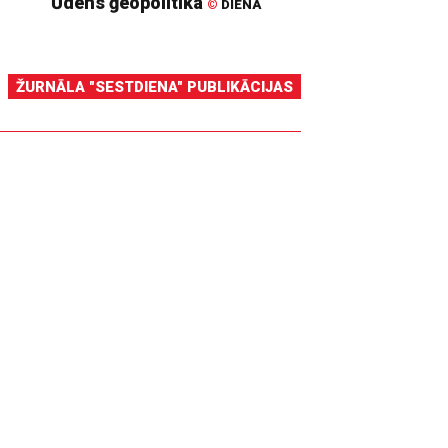
Ūdens ģeopolitika
©
DIENA
ŽURNĀLA "SESTDIENA" PUBLIKĀCIJAS