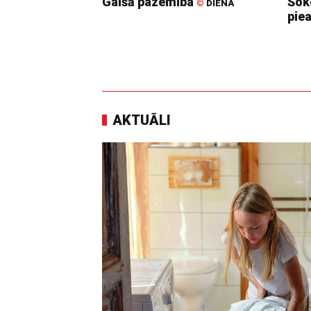
Gaišā pazemība
Šoko
©
DIENA
pie
AKTUĀLI