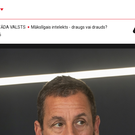
, TĀDA VALSTS
Mākslīgais intelekts - draugs vai drauds?
6