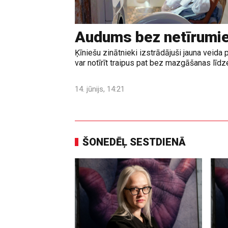
Audums bez netīrumi
Ķīniešu zinātnieki izstrādājuši jauna veid
var notīrīt traipus pat bez mazgāšanas līd
14. jūnijs, 14:21
ŠONEDĒĻ SESTDIENĀ