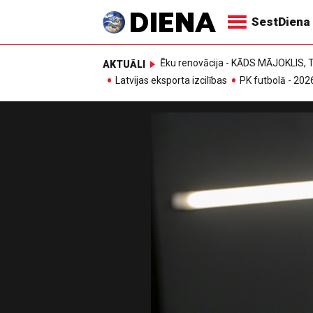
SestDiena
Ēku renovācija - KĀDS MĀJOKLIS
AKTUĀLI
Latvijas eksporta izcilības
PK futbolā - 202