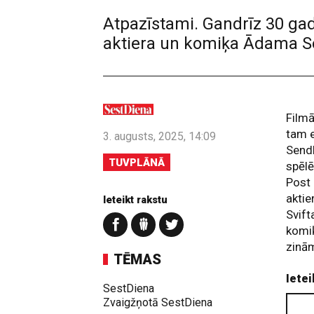
Atpazīstami. Gandrīz 30 ga
aktiera un komiķa Ādama S
Filmā
tam e
3. augusts, 2025, 14:09
Sendl
TUVPLĀNĀ
spēlē
Post 
aktie
Ieteikt rakstu
Svift
komiķ
zinām
TĒMAS
Ietei
SestDiena
Zvaigžņotā SestDiena