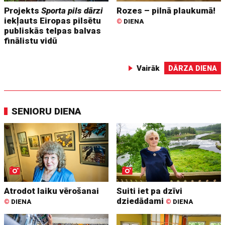
Projekts
Sporta pils dārzi
Rozes – pilnā plaukumā!
iekļauts Eiropas pilsētu
©
DIENA
publiskās telpas balvas
finālistu vidū
Vairāk
DĀRZA DIENA
SENIORU DIENA
Atrodot laiku vērošanai
Suiti iet pa dzīvi
dziedādami
©
DIENA
©
DIENA