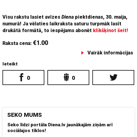
lielās Gaiziņa balles te rīkoja.»
Visu rakstu lasiet avīzes
Diena
piektdienas, 30. maija,
numurā! Ja vēlaties laikraksta saturu turpmāk lasīt
drukātā formātā, to iespējams abonēt
klikšķinot šeit!
€1.00
Raksta cena:
Vairāk informācijas
Ieteikt
0
0
SEKO MUMS
Seko līdzi portāla Diena.lv jaunākajām ziņām arī
sociālajos tīklos!