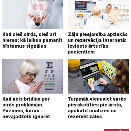
Kad cieš sirds, cieš arī
Zāļu pieejamība aptiekās
nieres: kā laikus pamanīt
un rezervācija internetā:
bīstamus signālus
ieviests ērts rīks
pacientiem
Kad acis brīdina par
Turpmāk vienuviet varēs
sirds problēmām.
pierakstīties pie ārsta,
Pazīmes, kuras
apskatīt analīzes un
nevajadzētu ignorēt
rezervēt zāles