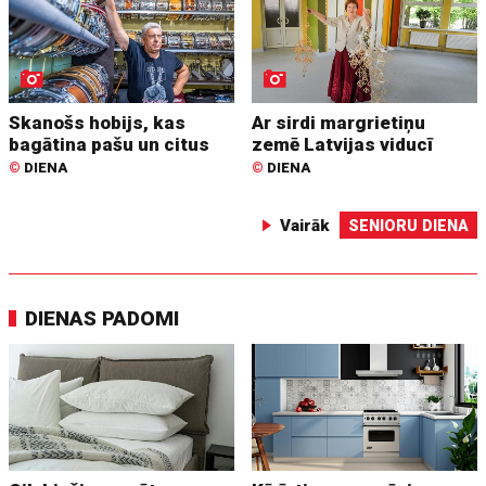
Skanošs hobijs, kas
Ar sirdi margrietiņu
bagātina pašu un citus
zemē Latvijas viducī
©
DIENA
©
DIENA
Vairāk
SENIORU DIENA
DIENAS PADOMI