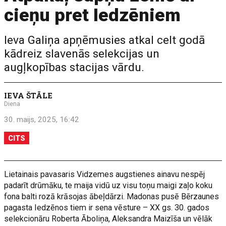
cieņu pret Iedzēniem
Ieva Galiņa apņēmusies atkal celt godā
kādreiz slavenās selekcijas un
augļkopības stacijas vārdu.
IEVA ŠTĀLE
Diena
30. maijs, 2025, 16:42
CITS
Lietainais pavasaris Vidzemes augstienes ainavu nespēj
padarīt drūmāku, te maija vidū uz visu toņu maigi zaļo koku
fona balti rozā krāsojas ābeļdārzi. Madonas pusē Bērzaunes
pagasta Iedzēnos tiem ir sena vēsture – XX gs. 30. gados
selekcionāru Roberta Āboliņa, Aleksandra Maizīša un vēlāk