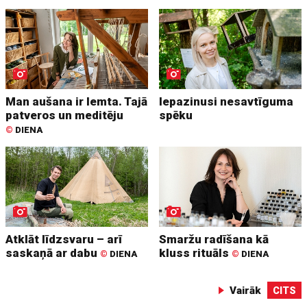
Man aušana ir lemta. Tajā
Iepazinusi nesavtīguma
patveros un meditēju
spēku
©
DIENA
Atklāt līdzsvaru – arī
Smaržu radīšana kā
saskaņā ar dabu
kluss rituāls
©
DIENA
©
DIENA
Vairāk
CITS