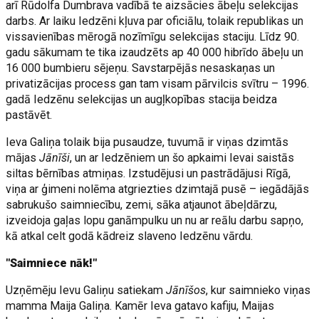
arī Rūdolfa Dumbrava vadībā te aizsācies ābeļu selekcijas
darbs. Ar laiku Iedzēni kļuva par oficiālu, tolaik republikas un
vissavienības mērogā nozīmīgu selekcijas staciju. Līdz 90.
gadu sākumam te tika izaudzēts ap 40 000 hibrīdo ābeļu un
16 000 bumbieru sējeņu. Savstarpējās nesaskaņas un
privatizācijas process gan tam visam pārvilcis svītru – 1996.
gadā Iedzēnu selekcijas un augļkopības stacija beidza
pastāvēt.
Ieva Galiņa tolaik bija pusaudze, tuvumā ir viņas dzimtās
mājas
Jānīši
, un ar Iedzēniem un šo apkaimi Ievai saistās
siltas bērnības atmiņas. Izstudējusi un pastrādājusi Rīgā,
viņa ar ģimeni nolēma atgriezties dzimtajā pusē – iegādājās
sabrukušo saimniecību, zemi, sāka atjaunot ābeļdārzu,
izveidoja gaļas lopu ganāmpulku un nu ar reālu darbu sapņo,
kā atkal celt godā kādreiz slaveno Iedzēnu vārdu.
"Saimniece nāk!"
Uzņēmēju Ievu Galiņu satiekam
Jānīšos
, kur saimnieko viņas
mamma Maija Galiņa. Kamēr Ieva gatavo kafiju, Maijas