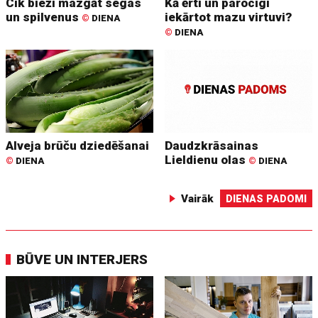
Cik bieži mazgāt segas
Kā ērti un parocīgi
un spilvenus
iekārtot mazu virtuvi?
©
DIENA
©
DIENA
Alveja brūču dziedēšanai
Daudzkrāsainas
Lieldienu olas
©
DIENA
©
DIENA
Vairāk
DIENAS PADOMI
BŪVE UN INTERJERS