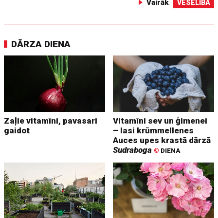
Vairāk
VESELĪBA
DĀRZA DIENA
Zaļie vitamīni, pavasari
Vitamīni sev un ģimenei
gaidot
– lasi krūmmellenes
Auces upes krastā dārzā
Sudraboga
©
DIENA