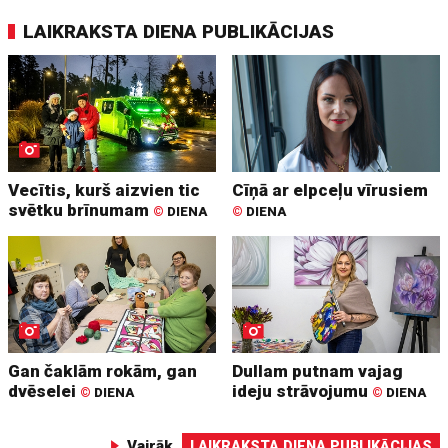
LAIKRAKSTA DIENA PUBLIKĀCIJAS
Vecītis, kurš aizvien tic
Cīņā ar elpceļu vīrusiem
svētku brīnumam
©
DIENA
©
DIENA
Gan čaklām rokām, gan
Dullam putnam vajag
dvēselei
ideju strāvojumu
©
DIENA
©
DIENA
Vairāk
LAIKRAKSTA DIENA PUBLIKĀCIJAS