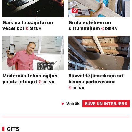
Gaisma labsajūtai un
Grīda estētiem un
veselībai
siltummīļiem
©
DIENA
©
DIENA
Modernās tehnoloģijas
Būvvaldē jāsaskaņo arī
palīdz ietaupīt
bēniņu pārbūvēšana
©
DIENA
©
DIENA
Vairāk
BŪVE UN INTERJERS
CITS