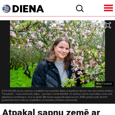
Aivars Liepiņš
IEVA GALIŅA cer, ka izdosies sastādīt visas Iedzēnu ābeļu un bumbieru šķirnes, kas šeit selekcionētas.
"Tie pamati – lauki, dzīvnieki, daba – jau man ir ielikti bērnībā." Un tad bijis tā, ka no pilsētas sirds velk
atpakaļ uz dzimto pusi. Ieva ar ģimen Bērzaunes pagastā atgriezusies 2008. gadā, un pēc desmit
gadiem beidzot izdevies iegādāties arī Iedzēnu atlikušo saimniecību.
Atpakaļ sapņu zemē ar