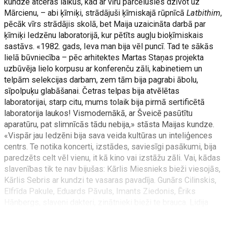
kundze atceras laikus, kad ar vīru pārcēlusies dzīvot uz
Mārcienu, – abi ķīmiķi, strādājuši ķīmiskajā rūpnīcā
Latbithim
,
pēcāk vīrs strādājis skolā, bet Maija uzaicināta darbā par
ķīmiķi Iedzēnu laboratorijā, kur pētīts augļu bioķīmiskais
sastāvs. «1982. gads, Ieva man bija vēl puncī. Tad te sākās
lielā būvniecība – pēc arhitektes Martas Staņas projekta
uzbūvēja lielo korpusu ar konferenču zāli, kabinetiem un
telpām selekcijas darbam, zem tām bija pagrabi ābolu,
sīpolpuķu glabāšanai. Četras telpas bija atvēlētas
laboratorijai, starp citu, mums tolaik bija pirmā sertificētā
laboratorija laukos! Vismodernākā, ar Šveicē pasūtītu
aparatūru, pat slimnīcās tādu nebija,» stāsta Maijas kundze.
«Vispār jau Iedzēni bija sava veida kultūras un inteliģences
centrs. Te notika koncerti, izstādes, saviesīgi pasākumi, bija
paredzēts celt vēl vienu, it kā kino vai izstāžu zāli. Vai, kādas
slavenības tik te nav bijušas: Kārlis Miesnieks bieži viesojās,
Kārlis Sebris ar kundzi te vasaras pavadīja. Gunārs Cilinskis,
Elfrīda Pakule, Eduards Pāvuls, Imants Ziedonis, Ēriks
Hānbergs, slaveni dakteri, zinātnieki bieži te brauca. Lidija
Freimane bija kā saimniece, kad Iedzēnos viesības rīkoja,
viņai par godu selekcionēta parka roze Lidija Freimane. Pat