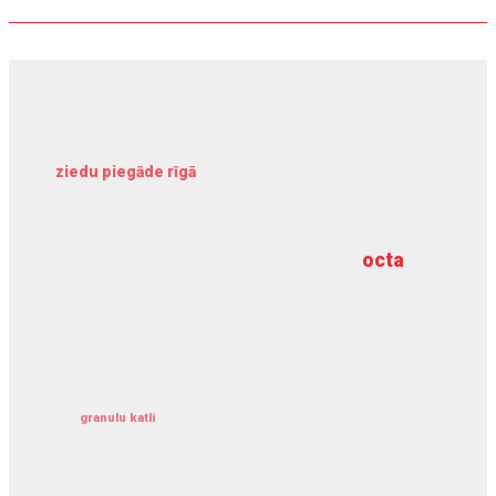
ziedu piegāde rīgā
meliorācijas darbi
octa
dziļurbums
kravu apdrošināšana
granulu katli
siltumsūknis