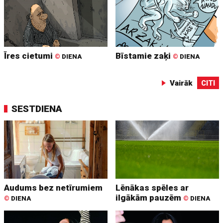
Īres cietumi
Bīstamie zaķi
©
DIENA
©
DIENA
Vairāk
CITI
SESTDIENA
Audums bez netīrumiem
Lēnākas spēles ar
ilgākām pauzēm
©
DIENA
©
DIENA