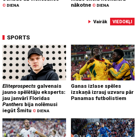
nākotne
©
DIENA
©
DIENA
Vairāk
VIEDOKĻI
SPORTS
Eliteprospects
galvenais
Ganas izlase spēles
jauno spēlētāju eksperts:
izskaņā izrauj uzvaru pār
jau janvārī Floridas
Panamas futbolistiem
Panthers
bija nolēmusi
iegūt Šmitu
©
DIENA