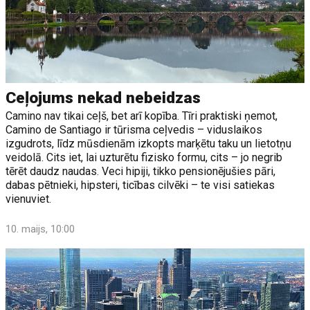
Ceļojums nekad nebeidzas
Camino nav tikai ceļš, bet arī kopība. Tīri praktiski ņemot,
Camino de Santiago ir tūrisma ceļvedis – viduslaikos
izgudrots, līdz mūsdienām izkopts marķētu taku un lietotņu
veidolā. Cits iet, lai uzturētu fizisko formu, cits – jo negrib
tērēt daudz naudas. Veci hipiji, tikko pensionējušies pāri,
dabas pētnieki, hipsteri, ticības cilvēki – te visi satiekas
vienuviet.
10. maijs, 10:00