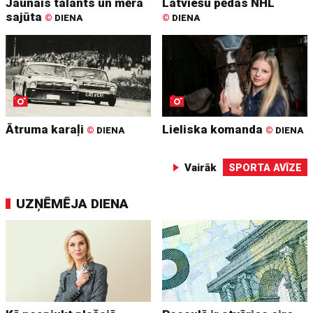
Jaunais talants un mēra
Latviešu pēdas NHL
sajūta
©
DIENA
©
DIENA
Ātruma karaļi
Lieliska komanda
©
DIENA
©
DIENA
Vairāk
SPORTA AVĪZE
UZŅĒMĒJA DIENA