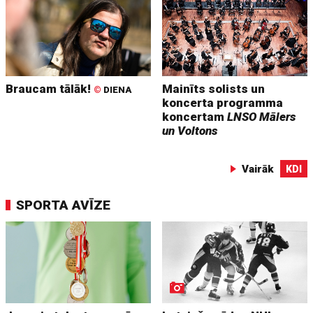
Braucam tālāk!
Mainīts solists un
©
DIENA
koncerta programma
koncertam
LNSO Mālers
un Voltons
Vairāk
KDI
SPORTA AVĪZE