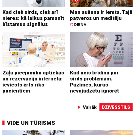
Kad cieš sirds, cieš arī
Man aušana ir lemta. Tajā
nieres: kā laikus pamanīt
patveros un meditēju
bīstamus signālus
©
DIENA
Zāļu pieejamība aptiekās
Kad acis brīdina par
un rezervācija internetā:
sirds problēmām.
ieviests ērts rīks
Pazīmes, kuras
pacientiem
nevajadzētu ignorēt
Vairāk
DZĪVESSTILS
VIDE UN TŪRISMS