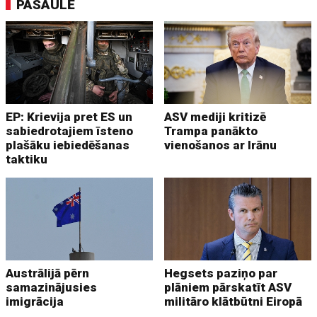
PASAULĒ
EP: Krievija pret ES un
ASV mediji kritizē
sabiedrotajiem īsteno
Trampa panākto
plašāku iebiedēšanas
vienošanos ar Irānu
taktiku
Austrālijā pērn
Hegsets paziņo par
samazinājusies
plāniem pārskatīt ASV
imigrācija
militāro klātbūtni Eiropā