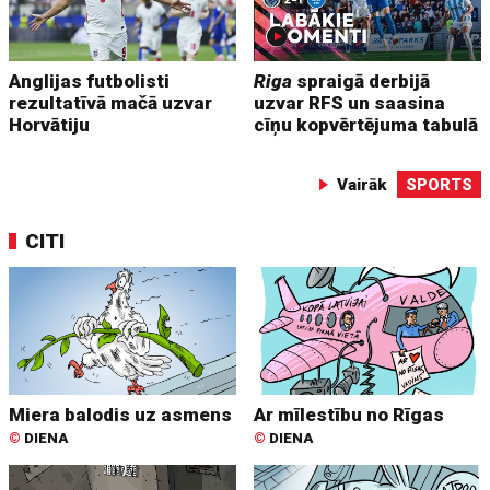
Anglijas futbolisti
Riga
spraigā derbijā
rezultatīvā mačā uzvar
uzvar RFS un saasina
Horvātiju
cīņu kopvērtējuma tabulā
Vairāk
SPORTS
CITI
Miera balodis uz asmens
Ar mīlestību no Rīgas
©
DIENA
©
DIENA