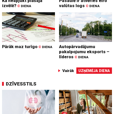
Kā neapjukt plašajā
Pasaulē ir atvēries eiro
izvēlē?
valūtas logs
©
DIENA
©
DIENA
Pārāk maz turīgo
Autopārvadājumu
©
DIENA
pakalpojumu eksports –
līderos
©
DIENA
Vairāk
UZŅĒMĒJA DIENA
DZĪVESSTILS