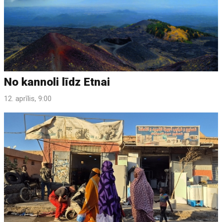
No kannoli līdz Etnai
12. aprīlis, 9:00