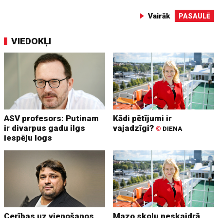
Vairāk
PASAULĒ
VIEDOKĻI
ASV profesors: Putinam
Kādi pētījumi ir
ir divarpus gadu ilgs
vajadzīgi?
©
DIENA
iespēju logs
Cerības uz vienošanos
Mazo skolu neskaidrā