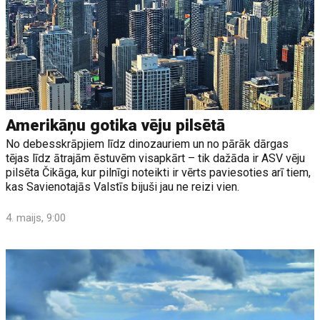
Amerikāņu gotika vēju pilsētā
No debesskrāpjiem līdz dinozauriem un no pārāk dārgas
tējas līdz ātrajām ēstuvēm visapkārt – tik dažāda ir ASV vēju
pilsēta Čikāga, kur pilnīgi noteikti ir vērts paviesoties arī tiem,
kas Savienotajās Valstīs bijuši jau ne reizi vien.
4. maijs, 9:00