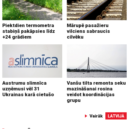
Piektdien termometra
Mārupē pasažieru
stabiņš pakāpsies līdz
vilciens sabraucis
+24 grādiem
cilvēku
Austrumu slimnīca
Vanšu tilta remonta seku
uzņēmusi vēl 31
mazināšanai rosina
Ukrainas karā cietušo
veidot koordinācijas
grupu
Vairāk
LATVIJĀ