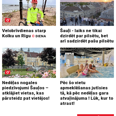
Velobrīvdienas starp
Šauļi - laiks ne tikai
Kolku un Rīgu
dzirdēt par pilsētu, bet
©
DIENA
arī sadzirdēt pašu pilsētu
Nedēļas nogales
Pēc šo vietu
piedzīvojumi Šauļos –
apmeklēšanas jutīsies
atklājiet vietas, kas
tā, kā pēc nedēļas gara
pārsteidz pat vietējos!
atvaļinājuma ! Lūk, kur to
atrast!