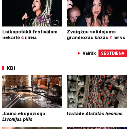
Laikapstākļi festivālam
Zvaigžņu salidojums
nekaitē
grandiozās kāzās
©
DIENA
©
DIENA
Vairāk
SESTDIENA
KDI
Jauna ekspozīcija
Izstāde
Atstātās liesmas
Livonijas pilis