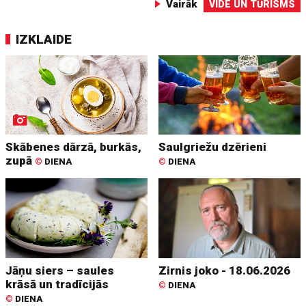
Vairāk
VIDE UN TŪRISMS
IZKLAIDE
Skābenes dārzā, burkās,
Saulgriežu dzērieni
zupā
©
DIENA
©
DIENA
Jāņu siers – saules
Zirnis joko - 18.06.2026
krāsā un tradīcijās
©
DIENA
©
DIENA