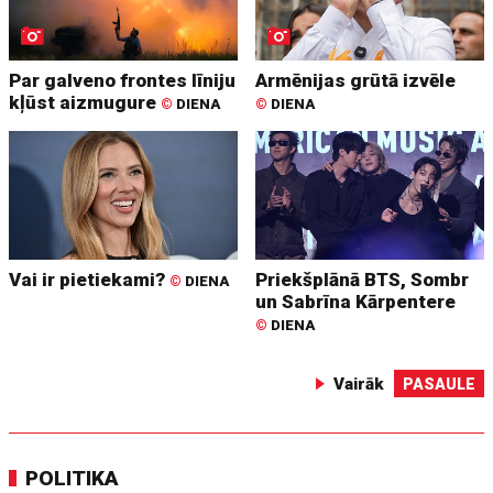
Par galveno frontes līniju
Armēnijas grūtā izvēle
kļūst aizmugure
©
DIENA
©
DIENA
Vai ir pietiekami?
Priekšplānā BTS, Sombr
©
DIENA
un Sabrīna Kārpentere
©
DIENA
Vairāk
PASAULE
POLITIKA