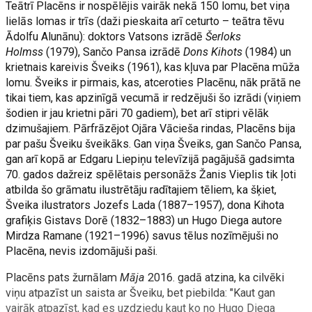
Teātrī Placēns ir nospēlējis vairāk nekā 150 lomu, bet viņa
lielās lomas ir trīs (daži pieskaita arī ceturto – teātra tēvu
Ādolfu Alunānu): doktors Vatsons izrādē
Šerloks
Holmss
(1979), Sančo Pansa izrādē
Dons Kihots
(1984) un
krietnais kareivis Šveiks (1961), kas kļuva par Placēna mūža
lomu. Šveiks ir pirmais, kas, atceroties Placēnu, nāk prātā ne
tikai tiem, kas apzinīgā vecumā ir redzējuši šo izrādi (viņiem
šodien ir jau krietni pāri 70 gadiem), bet arī stipri vēlāk
dzimušajiem. Pārfrāzējot Ojāra Vācieša rindas, Placēns bija
par pašu Šveiku šveikāks. Gan viņa Šveiks, gan Sančo Pansa,
gan arī kopā ar Edgaru Liepiņu televīzijā pagājušā gadsimta
70. gados dažreiz spēlētais personāžs Žanis Vieplis tik ļoti
atbilda šo grāmatu ilustrētāju radītajiem tēliem, ka šķiet,
Šveika ilustrators Jozefs Lada (1887–1957), dona Kihota
grafiķis Gistavs Dorē (1832–1883) un Hugo Diega autore
Mirdza Ramane (1921–1996) savus tēlus nozīmējuši no
Placēna, nevis izdomājuši paši.
Placēns pats žurnālam
Māja
2016. gadā atzina, ka cilvēki
viņu atpazīst un saista ar Šveiku, bet piebilda: "Kaut gan
vairāk atpazīst, kad es uzdziedu kaut ko no Hugo Diega