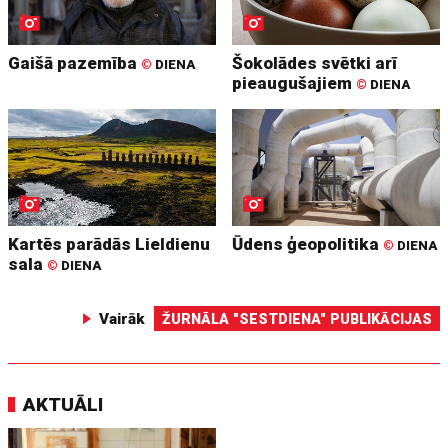
Gaišā pazemība
Šokolādes svētki arī
©
DIENA
pieaugušajiem
©
DIENA
Kartēs parādās Lieldienu
Ūdens ģeopolitika
©
DIENA
sala
©
DIENA
Vairāk
ŽURNĀLA "SESTDIENA" PUBLIKĀCIJAS
AKTUĀLI