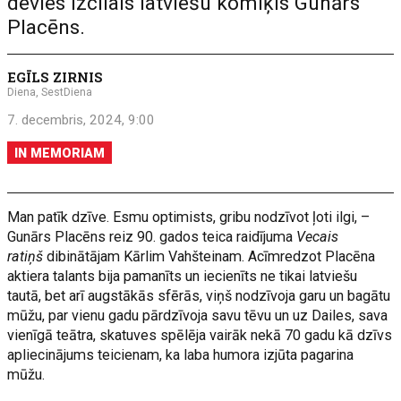
devies izcilais latviešu komiķis Gunārs
Placēns.
EGĪLS ZIRNIS
Diena, SestDiena
7. decembris, 2024, 9:00
IN MEMORIAM
Man patīk dzīve. Esmu optimists, gribu nodzīvot ļoti ilgi, –
Gunārs Placēns reiz 90. gados teica raidījuma
Vecais
ratiņš
dibinātājam Kārlim Vahšteinam. Acīmredzot Placēna
aktiera talants bija pamanīts un iecienīts ne tikai latviešu
tautā, bet arī augstākās sfērās, viņš nodzīvoja garu un bagātu
mūžu, par vienu gadu pārdzīvoja savu tēvu un uz Dailes, sava
vienīgā teātra, skatuves spēlēja vairāk nekā 70 gadu kā dzīvs
apliecinājums teicienam, ka laba humora izjūta pagarina
mūžu.