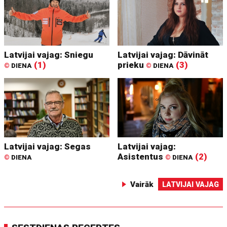
Latvijai vajag: Sniegu
Latvijai vajag: Dāvināt
(1)
prieku
(3)
©
DIENA
©
DIENA
Latvijai vajag: Segas
Latvijai vajag:
Asistentus
(2)
©
DIENA
©
DIENA
Vairāk
LATVIJAI VAJAG