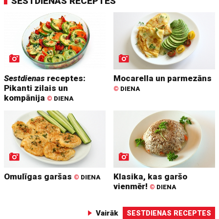
SESTDIENAS RECEPTES
Sestdienas
receptes:
Mocarella un parmezāns
Pikanti zilais un
©
DIENA
kompānija
©
DIENA
Omulīgas garšas
Klasika, kas garšo
©
DIENA
vienmēr!
©
DIENA
Vairāk
SESTDIENAS RECEPTES