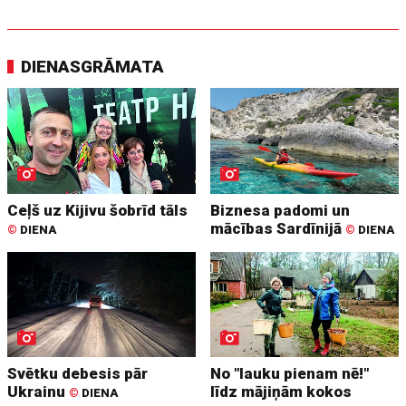
DIENASGRĀMATA
Ceļš uz Kijivu šobrīd tāls
Biznesa padomi un
mācības Sardīnijā
©
DIENA
©
DIENA
Svētku debesis pār
No "lauku pienam nē!"
Ukrainu
līdz mājiņām kokos
©
DIENA