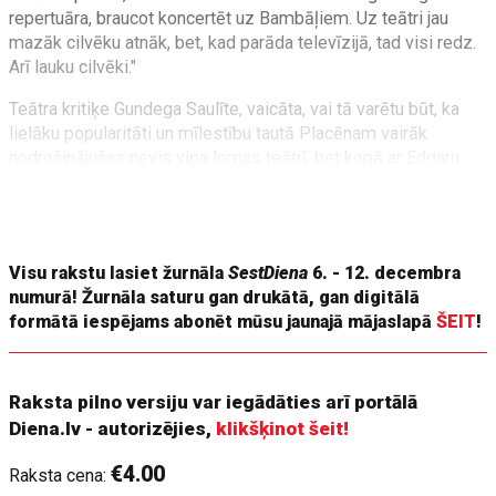
repertuāra, braucot koncertēt uz Bambāļiem. Uz teātri jau
mazāk cilvēku atnāk, bet, kad parāda televīzijā, tad visi redz.
Arī lauku cilvēki."
Teātra kritiķe Gundega Saulīte, vaicāta, vai tā varētu būt, ka
lielāku popularitāti un mīlestību tautā Placēnam vairāk
nodrošinājušas nevis viņa lomas teātrī, bet kopā ar Edgaru
Liepiņu spēlētais Žanis Vieplis televīzijā un braucienos pa
Latvijas lauku kultūras namiem un estrādēm, gan nikni
nošņāc:
Visu rakstu lasiet žurnāla
SestDiena
6. - 12. decembra
numurā! Žurnāla saturu gan drukātā, gan digitālā
formātā iespējams abonēt mūsu jaunajā mājaslapā
ŠEIT
!
Raksta pilno versiju var iegādāties arī portālā
Diena.lv - autorizējies,
klikšķinot šeit!
€4.00
Raksta cena: