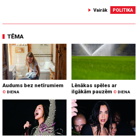
Vairāk
POLITIKA
TĒMA
Audums bez netīrumiem
Lēnākas spēles ar
ilgākām pauzēm
©
DIENA
©
DIENA