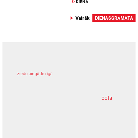
©
DIENA
Vairāk
DIENASGRĀMATA
ziedu piegāde rīgā
meliorācijas darbi
octa
dziļurbums
kravu apdrošināšana