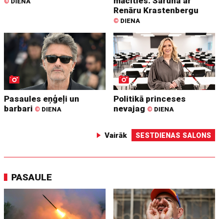
mācīties. Saruna ar
©
DIENA
Renāru Krastenbergu
©
DIENA
Pasaules eņģeļi un
Politikā princeses
barbari
nevajag
©
DIENA
©
DIENA
Vairāk
SESTDIENAS SALONS
PASAULE