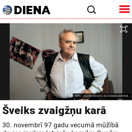
FOTO – ULDIS BRIEDIS, NO DIENAS ARHĪVA
Šveiks zvaigžņu karā
30. novembrī 97 gadu vecumā mūžībā