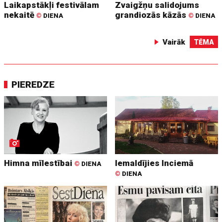
Laikapstākļi festivālam
Zvaigžņu salidojums
nekaitē
grandiozās kāzās
©
DIENA
©
DIENA
Vairāk
TĒMA
PIEREDZE
Himna mīlestībai
Iemaldījies Inciemā
©
DIENA
©
DIENA