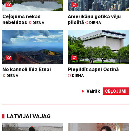
Ceļojums nekad
Amerikāņu gotika vēju
nebeidzas
pilsētā
©
DIENA
©
DIENA
No kannoli līdz Etnai
Piepildīt sapni Ostinā
©
DIENA
©
DIENA
Vairāk
CEĻOJUMI
LATVIJAI VAJAG