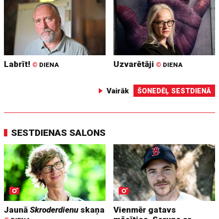
Labrīt!
Uzvarētāji
©
DIENA
©
DIENA
Vairāk
ŠONEDĒĻ SESTDIENĀ
SESTDIENAS SALONS
Jaunā
Skroderdienu
skaņa
Vienmēr gatavs