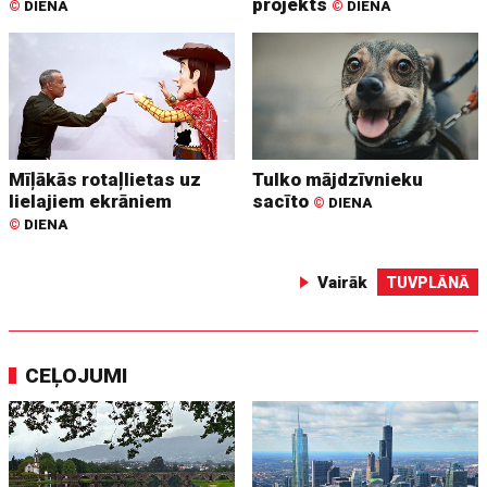
projekts
©
DIENA
©
DIENA
Mīļākās rotaļlietas uz
Tulko mājdzīvnieku
lielajiem ekrāniem
sacīto
©
DIENA
©
DIENA
Vairāk
TUVPLĀNĀ
CEĻOJUMI