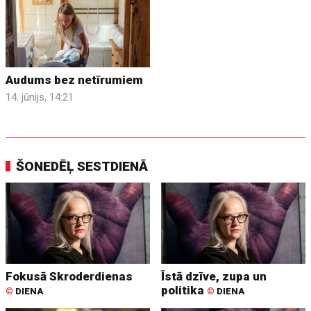
Audums bez netīrumiem
14. jūnijs, 14:21
ŠONEDĒĻ SESTDIENĀ
Fokusā Skroderdienas
Īstā dzīve, zupa un
politika
©
DIENA
©
DIENA