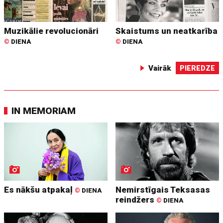
Muzikālie revolucionāri
Skaistums un neatkarība
©
DIENA
©
DIENA
Vairāk
PIEREDZE
IN MEMORIAM
Es nākšu atpakaļ
Nemirstīgais Teksasas
©
DIENA
reindžers
©
DIENA