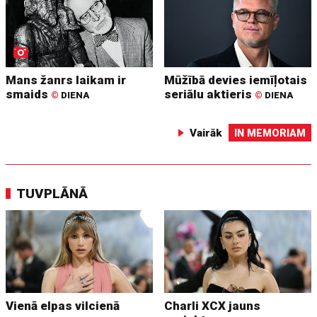
Mans žanrs laikam ir
Mūžībā devies iemīļotais
smaids
seriālu aktieris
©
DIENA
©
DIENA
Vairāk
IN MEMORIAM
TUVPLĀNĀ
Vienā elpas vilcienā
Charli XCX jauns