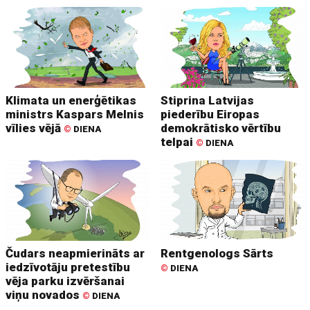
Klimata un enerģētikas
Stiprina Latvijas
ministrs Kaspars Melnis
piederību Eiropas
vīlies vējā
demokrātisko vērtību
©
DIENA
telpai
©
DIENA
Čudars neapmierināts ar
Rentgenologs Sārts
iedzīvotāju pretestību
©
DIENA
vēja parku izvēršanai
viņu novados
©
DIENA