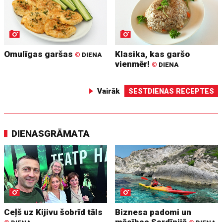
Omulīgas garšas
Klasika, kas garšo
©
DIENA
vienmēr!
©
DIENA
Vairāk
SESTDIENAS RECEPTES
DIENASGRĀMATA
Ceļš uz Kijivu šobrīd tāls
Biznesa padomi un
mācības Sardīnijā