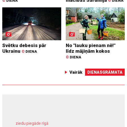
©
DIENA
©
DIENA
Svētku debesis pār
No "lauku pienam nē!"
Ukrainu
līdz mājiņām kokos
©
DIENA
©
DIENA
Vairāk
DIENASGRĀMATA
ziedu piegāde rīgā