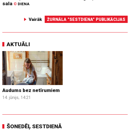
sala
©
DIENA
Vairāk
ŽURNĀLA "SESTDIENA" PUBLIKĀCIJAS
AKTUĀLI
Audums bez netīrumiem
14. jūnijs, 14:21
ŠONEDĒĻ SESTDIENĀ