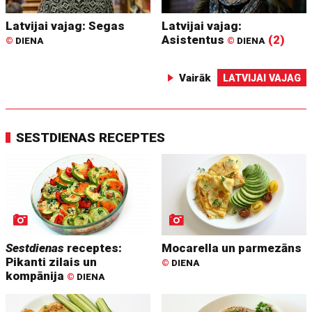
Latvijai vajag: Segas
Latvijai vajag:
Asistentus
(2)
©
DIENA
©
DIENA
Vairāk
LATVIJAI VAJAG
SESTDIENAS RECEPTES
Sestdienas
receptes:
Mocarella un parmezāns
Pikanti zilais un
©
DIENA
kompānija
©
DIENA