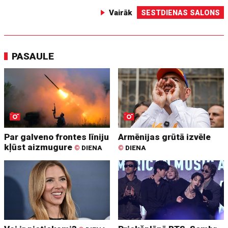
Vairāk
SESTDIENAS SALONS
PASAULE
Par galveno frontes līniju
Armēnijas grūtā izvēle
kļūst aizmugure
©
DIENA
©
DIENA