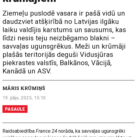
Ziemeļu puslodē vasara ir pašā vidū un
daudzviet atšķirībā no Latvijas ilgāku
laiku valdījis karstums un sausums, kas
līdzi nesis teju neizbēgamo blakni –
savvaļas ugunsgrēkus. Meži un krūmāji
plašās teritorijās deguši Vidusjūras
piekrastes valstīs, Balkānos, Vācijā,
Kanādā un ASV.
MĀRIS KRŪMIŅŠ
19. jūlijs, 2025, 15:10
PASAULE
Raidsabiedrība
France 24
norāda, ka savvaļas ugunsgrēki