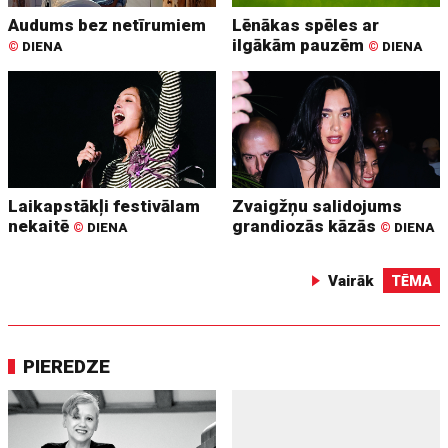
Audums bez netīrumiem
Lēnākas spēles ar
ilgākām pauzēm
©
DIENA
©
DIENA
Laikapstākļi festivālam
Zvaigžņu salidojums
nekaitē
grandiozās kāzās
©
DIENA
©
DIENA
Vairāk
TĒMA
PIEREDZE