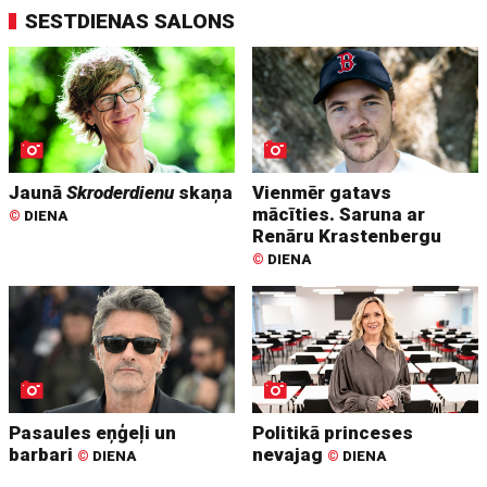
SESTDIENAS SALONS
Jaunā
Skroderdienu
skaņa
Vienmēr gatavs
mācīties. Saruna ar
©
DIENA
Renāru Krastenbergu
©
DIENA
Pasaules eņģeļi un
Politikā princeses
barbari
nevajag
©
DIENA
©
DIENA