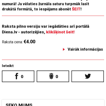
numurā! Ja vēlaties žurnāla saturu turpmāk lasīt
drukātā formātā, to iespējams abonēt
ŠEIT
!
Raksta pilno versiju var iegādāties arī portālā
Diena.lv - autorizējies,
klikšķinot šeit!
€4.00
Raksta cena:
Vairāk informācijas
Ieteikt
0
0
SEKO MUMS