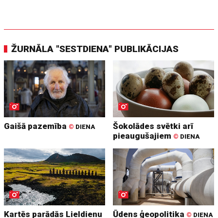
ŽURNĀLA "SESTDIENA" PUBLIKĀCIJAS
Gaišā pazemība
Šokolādes svētki arī
©
DIENA
pieaugušajiem
©
DIENA
Kartēs parādās Lieldienu
Ūdens ģeopolitika
©
DIENA