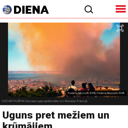
Frederic Munsch/SIPA, Frederic Munsch/SIPA
CIEŠ ARĪ PILSĒTAS. Savvaļas ugunsgrēka dūmi virs Marseļas Francijā
Uguns pret mežiem un
krūmājiem