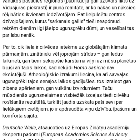
vairākos pasaules reģionos (publikācijā gan uzsvars likts uz
Vidusjūras piekrasti) ir jaunā realitāte, ar ko nākas un nāksies
rēķināties ikvienam iedzīvotājam. Pat lielpilsētu centros
dzīvojošajiem, kurus "sarkanais gailis" tieši neapdraud,
reizēm dienām ilgi jāelpo ugunsgrēku dūmi, un veselībai tas
par labu nenāk.
Par to, cik liela ir cilvēces ietekme uz globālajām klimata
pārmaiņām, zinātnieki vēl joprojām strīdas – gan ledus
laikmeti, gan tiem sekojošie karstuma viļņi uz mūsu planētas
bijuši arī tajos laikos, kad nekādi
Homo sapiens
nav
eksistējuši. Arheoloģiskie izrakumi liecina, ka arī savvaļas
ugunsgrēki tajos senajos laikos gadījušies, tos izraisot gan
zibens spērieniem, gan vulkānu izvirdumiem. Taču
mūsdienās ugunsnelaimes visbiežāk izceļas tieši cilvēku
rosīšanās rezultātā, turklāt ļaudis uzskata paši sevi par
lielākajiem cietējiem, jo ir apdraudēta viņu dzīvība, īpašumi un
komforta sajūta.
Deutsche Welle
, atsaucoties uz Eiropas Zinātņu akadēmiju
ekspertu padomi (
European Academies Science Advisory