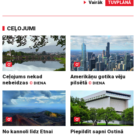
Vairāk
TUVPLĀNĀ
CEĻOJUMI
Ceļojums nekad
Amerikāņu gotika vēju
nebeidzas
pilsētā
©
DIENA
©
DIENA
No kannoli līdz Etnai
Piepildīt sapni Ostinā