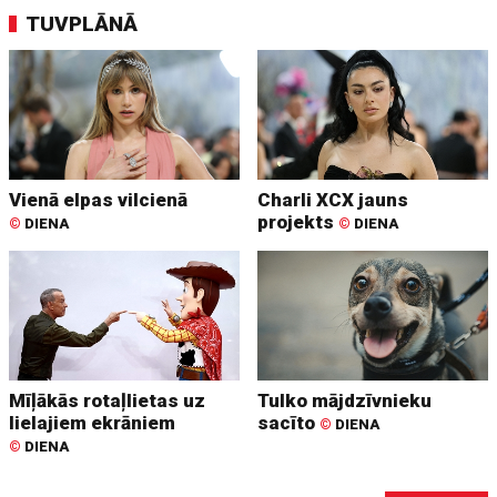
TUVPLĀNĀ
Vienā elpas vilcienā
Charli XCX jauns
projekts
©
DIENA
©
DIENA
Mīļākās rotaļlietas uz
Tulko mājdzīvnieku
lielajiem ekrāniem
sacīto
©
DIENA
©
DIENA