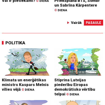
Vai ir pietiekami?
Priekšplānā BTS, Sombr
©
DIENA
un Sabrīna Kārpentere
©
DIENA
Vairāk
PASAULE
POLITIKA
Klimata un enerģētikas
Stiprina Latvijas
ministrs Kaspars Melnis
piederību Eiropas
vīlies vējā
demokrātisko vērtību
©
DIENA
telpai
©
DIENA