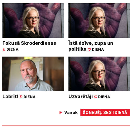
Fokusā Skroderdienas
Īstā dzīve, zupa un
politika
©
DIENA
©
DIENA
Labrīt!
Uzvarētāji
©
DIENA
©
DIENA
Vairāk
ŠONEDĒĻ SESTDIENĀ