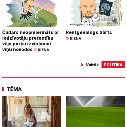
Čudars neapmierināts ar
Rentgenologs Sārts
iedzīvotāju pretestību
©
DIENA
vēja parku izvēršanai
viņu novados
©
DIENA
Vairāk
POLITIKA
TĒMA