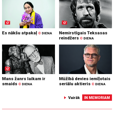
Es nākšu atpakaļ
Nemirstīgais Teksasas
©
DIENA
reindžers
©
DIENA
Mans žanrs laikam ir
Mūžībā devies iemīļotais
smaids
seriālu aktieris
©
DIENA
©
DIENA
Vairāk
IN MEMORIAM