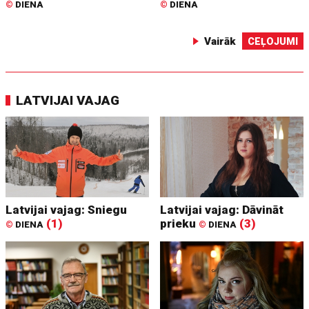
©
DIENA
©
DIENA
Vairāk
CEĻOJUMI
LATVIJAI VAJAG
Latvijai vajag: Sniegu
Latvijai vajag: Dāvināt
(1)
prieku
(3)
©
DIENA
©
DIENA