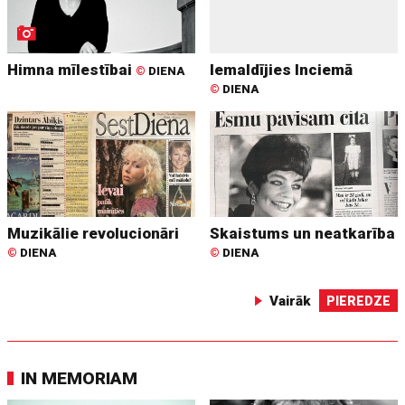
Himna mīlestībai
Iemaldījies Inciemā
©
DIENA
©
DIENA
Muzikālie revolucionāri
Skaistums un neatkarība
©
DIENA
©
DIENA
Vairāk
PIEREDZE
IN MEMORIAM