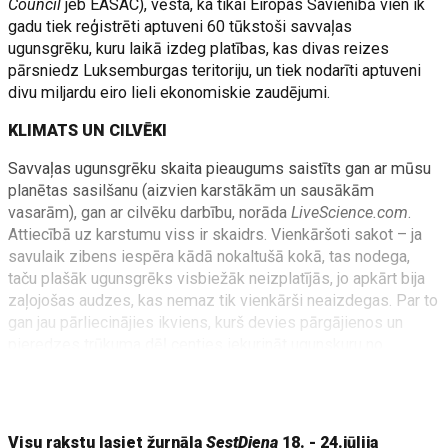
Council
jeb EASAC), vēsta, ka tikai Eiropas Savienībā vien ik
gadu tiek reģistrēti aptuveni 60 tūkstoši savvaļas
ugunsgrēku, kuru laikā izdeg platības, kas divas reizes
pārsniedz Luksemburgas teritoriju, un tiek nodarīti aptuveni
divu miljardu eiro lieli ekonomiskie zaudējumi.
KLIMATS UN CILVĒKI
Savvaļas ugunsgrēku skaita pieaugums saistīts gan ar mūsu
planētas sasilšanu (aizvien karstākām un sausākām
vasarām), gan ar cilvēku darbību, norāda
LiveScience.com
.
Attiecībā uz karstumu viss ir skaidrs. Vienkāršoti sakot – ja
savulaik zibens iespēra kādā nokaltušā kokā, tas nodega,
taču plašāk ugunsgrēks visbiežāk neizplatījās, jo apkārt bija
zaļojošas audzes, kas nemaz tik vienkārši neaizdegas. Par to
gan jau pārliecinājies ikviens, kurš devies pārgājienos un
pieredzes trūkuma dēļ centies iekurināt ugunskuru no
zaļojošiem koku zariem.
Visu rakstu lasiet žurnāla
SestDiena
18. - 24.jūlija