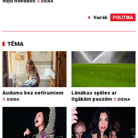
viņu novados
©
DIENA
Vairāk
POLITIKA
TĒMA
Audums bez netīrumiem
Lēnākas spēles ar
ilgākām pauzēm
©
DIENA
©
DIENA