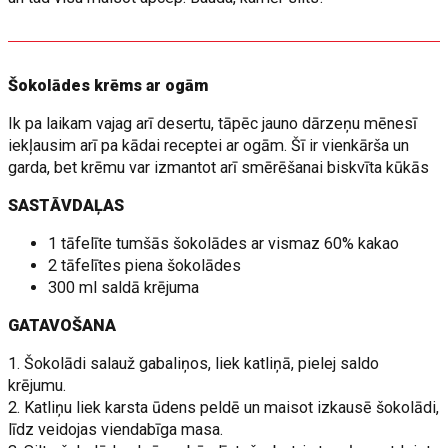
Šokolādes krēms ar ogām
Ik pa laikam vajag arī desertu, tāpēc jauno dārzeņu mēnesī
iekļausim arī pa kādai receptei ar ogām. Šī ir vienkārša un
garda, bet krēmu var izmantot arī smērēšanai biskvīta kūkās
SASTĀVDAĻAS
1 tāfelīte tumšās šokolādes ar vismaz 60% kakao
2 tāfelītes piena šokolādes
300 ml saldā krējuma
GATAVOŠANA
1. Šokolādi salauž gabaliņos, liek katliņā, pielej saldo
krējumu.
2. Katliņu liek karsta ūdens peldē un maisot izkausē šokolādi,
līdz veidojas viendabīga masa.