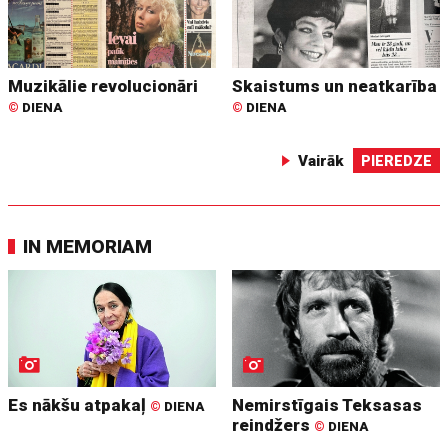
Muzikālie revolucionāri
Skaistums un neatkarība
©
DIENA
©
DIENA
Vairāk
PIEREDZE
IN MEMORIAM
Es nākšu atpakaļ
Nemirstīgais Teksasas
©
DIENA
reindžers
©
DIENA