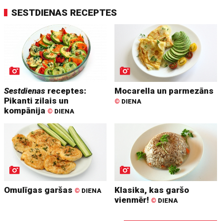
SESTDIENAS RECEPTES
Sestdienas
receptes:
Mocarella un parmezāns
Pikanti zilais un
©
DIENA
kompānija
©
DIENA
Omulīgas garšas
Klasika, kas garšo
©
DIENA
vienmēr!
©
DIENA