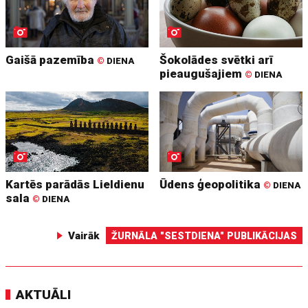
Gaišā pazemība
Šokolādes svētki arī
©
DIENA
pieaugušajiem
©
DIENA
Kartēs parādās Lieldienu
Ūdens ģeopolitika
©
DIENA
sala
©
DIENA
Vairāk
ŽURNĀLA "SESTDIENA" PUBLIKĀCIJAS
AKTUĀLI