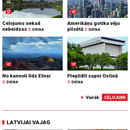
Ceļojums nekad
Amerikāņu gotika vēju
nebeidzas
pilsētā
©
DIENA
©
DIENA
No kannoli līdz Etnai
Piepildīt sapni Ostinā
©
DIENA
©
DIENA
Vairāk
CEĻOJUMI
LATVIJAI VAJAG