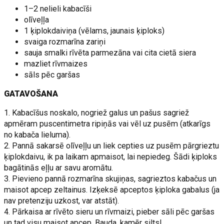
1–2 nelieli kabacīši
olīveļļa
1 ķiplokdaiviņa (vēlams, jaunais ķiploks)
svaiga rozmarīna zariņi
sauja smalki rīvēta parmezāna vai cita cietā siera
mazliet rīvmaizes
sāls pēc garšas
GATAVOŠANA
1. Kabacīšus noskalo, nogriež galus un pašus sagriež
apmēram puscentimetra ripiņās vai vēl uz pusēm (atkarīgs
no kabača lieluma).
2. Pannā sakarsē olīveļļu un liek cepties uz pusēm pārgrieztu
ķiplokdaivu, ik pa laikam apmaisot, lai nepiedeg. Šādi ķiploks
bagātinās eļļu ar savu aromātu.
3. Pievieno pannā rozmarīna skujiņas, sagrieztos kabačus un
maisot apcep zeltainus. Izķeksē apceptos ķiploka gabalus (ja
nav pretenziju uzkost, var atstāt).
4. Pārkaisa ar rīvēto sieru un rīvmaizi, pieber sāli pēc garšas
un tad visu maisot apcep. Bauda, kamēr silts!