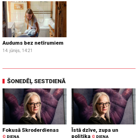
Audums bez netīrumiem
14. jūnijs, 14:21
ŠONEDĒĻ SESTDIENĀ
Fokusā Skroderdienas
Īstā dzīve, zupa un
politika
©
DIENA
©
DIENA