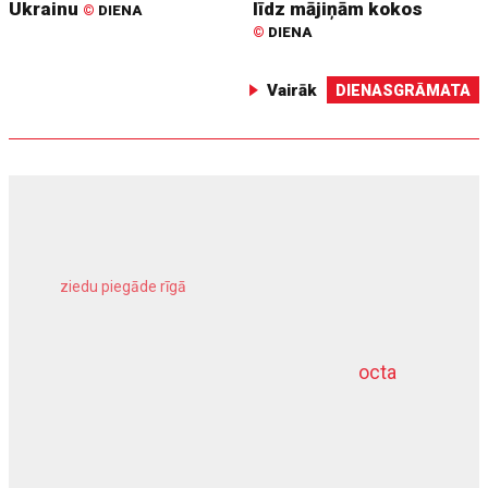
Ukrainu
līdz mājiņām kokos
©
DIENA
©
DIENA
Vairāk
DIENASGRĀMATA
ziedu piegāde rīgā
meliorācijas darbi
octa
dziļurbums
kravu apdrošināšana