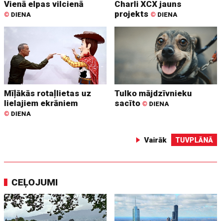
Vienā elpas vilcienā
Charli XCX jauns
projekts
©
DIENA
©
DIENA
Mīļākās rotaļlietas uz
Tulko mājdzīvnieku
lielajiem ekrāniem
sacīto
©
DIENA
©
DIENA
Vairāk
TUVPLĀNĀ
CEĻOJUMI