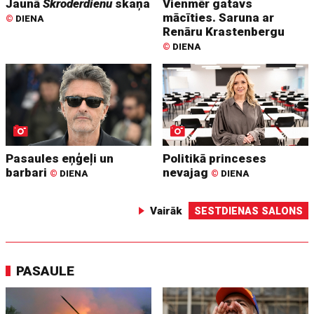
Jaunā
Skroderdienu
skaņa
Vienmēr gatavs
mācīties. Saruna ar
©
DIENA
Renāru Krastenbergu
©
DIENA
Pasaules eņģeļi un
Politikā princeses
barbari
nevajag
©
DIENA
©
DIENA
Vairāk
SESTDIENAS SALONS
PASAULE