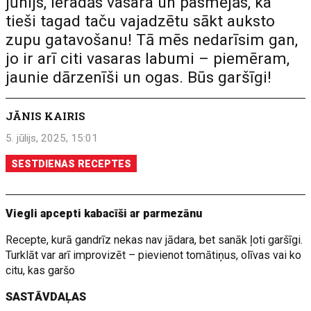
jūnijs, ieradās vasara un pasmējās, ka
tieši tagad taču vajadzētu sākt auksto
zupu gatavošanu! Tā mēs nedarīsim gan,
jo ir arī citi vasaras labumi – piemēram,
jaunie dārzenīši un ogas. Būs garšīgi!
JĀNIS KAIRIS
5. jūlijs, 2025, 15:01
SESTDIENAS RECEPTES
Viegli apcepti kabacīši ar parmezānu
Recepte, kurā gandrīz nekas nav jādara, bet sanāk ļoti garšīgi.
Turklāt var arī improvizēt – pievienot tomātiņus, olīvas vai ko
citu, kas garšo
SASTĀVDAĻAS