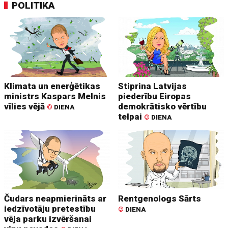
POLITIKA
Klimata un enerģētikas
Stiprina Latvijas
ministrs Kaspars Melnis
piederību Eiropas
vīlies vējā
demokrātisko vērtību
©
DIENA
telpai
©
DIENA
Čudars neapmierināts ar
Rentgenologs Sārts
iedzīvotāju pretestību
©
DIENA
vēja parku izvēršanai