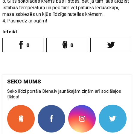
3. Silts šokolādes krēms būs līstošs, bet, ja tam ļaus atdzist
istabas temperatūrā un pēc tam vēl paturēs ledusskapī,
masa sabiezēs un kļūs līdzīga nutellas krēmam.
4. Pasniedz ar ogām!
Ieteikt
0
0
SEKO MUMS
Seko līdzi portāla Diena.lv jaunākajām ziņām arī sociālajos
tīklos!