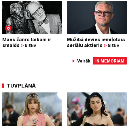
Mans žanrs laikam ir
Mūžībā devies iemīļotais
smaids
seriālu aktieris
©
DIENA
©
DIENA
Vairāk
IN MEMORIAM
TUVPLĀNĀ