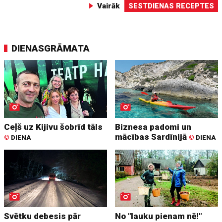
Vairāk
SESTDIENAS RECEPTES
DIENASGRĀMATA
Ceļš uz Kijivu šobrīd tāls
Biznesa padomi un
mācības Sardīnijā
©
DIENA
©
DIENA
Svētku debesis pār
No "lauku pienam nē!"