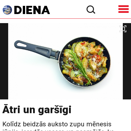
Ātri un garšīgi
Kolīdz beidzās auksto zupu mēnesis