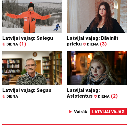
Latvijai vajag: Sniegu
Latvijai vajag: Dāvināt
(1)
prieku
(3)
©
DIENA
©
DIENA
Latvijai vajag: Segas
Latvijai vajag:
Asistentus
(2)
©
DIENA
©
DIENA
Vairāk
LATVIJAI VAJAG