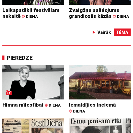
Laikapstākļi festivālam
Zvaigžņu salidojums
nekaitē
grandiozās kāzās
©
DIENA
©
DIENA
Vairāk
TĒMA
PIEREDZE
Himna mīlestībai
Iemaldījies Inciemā
©
DIENA
©
DIENA