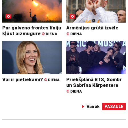
Par galveno frontes līniju
Armēnijas grūtā izvēle
kļūst aizmugure
©
DIENA
©
DIENA
Vai ir pietiekami?
Priekšplānā BTS, Sombr
©
DIENA
un Sabrīna Kārpentere
©
DIENA
Vairāk
PASAULE