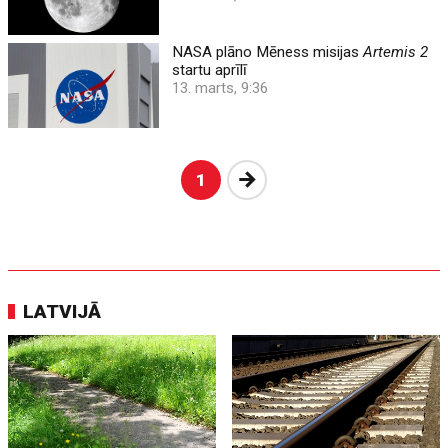
NASA plāno Mēness misijas
Artemis 2
startu aprīlī
13. marts, 9:36
Nākošā
1
LATVIJĀ