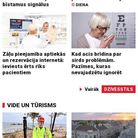
bīstamus signālus
©
DIENA
Zāļu pieejamība aptiekās
Kad acis brīdina par
un rezervācija internetā:
sirds problēmām.
ieviests ērts rīks
Pazīmes, kuras
pacientiem
nevajadzētu ignorēt
Vairāk
DZĪVESSTILS
VIDE UN TŪRISMS