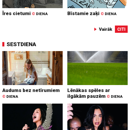
Īres cietumi
Bīstamie zaķi
©
DIENA
©
DIENA
Vairāk
CITI
SESTDIENA
Audums bez netīrumiem
Lēnākas spēles ar
ilgākām pauzēm
©
DIENA
©
DIENA