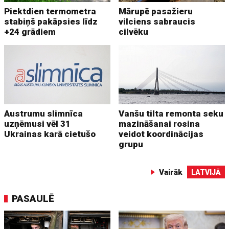
Piektdien termometra
Mārupē pasažieru
stabiņš pakāpsies līdz
vilciens sabraucis
+24 grādiem
cilvēku
Austrumu slimnīca
Vanšu tilta remonta seku
uzņēmusi vēl 31
mazināšanai rosina
Ukrainas karā cietušo
veidot koordinācijas
grupu
Vairāk
LATVIJĀ
PASAULĒ