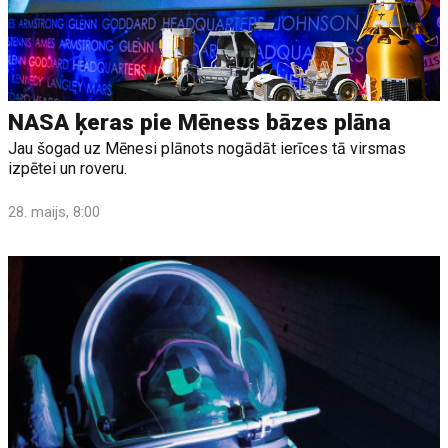
NASA ķeras pie Mēness bāzes plāna
Jau šogad uz Mēnesi plānots nogādāt ierīces tā virsmas
izpētei un roveru.
28. maijs, 8:00