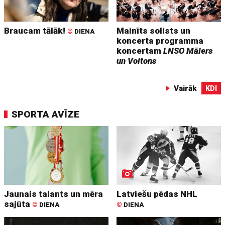
Braucam tālāk!
Mainīts solists un
©
DIENA
koncerta programma
koncertam
LNSO Mālers
un Voltons
Vairāk
KDI
SPORTA AVĪZE
Jaunais talants un mēra
Latviešu pēdas NHL
sajūta
©
DIENA
©
DIENA