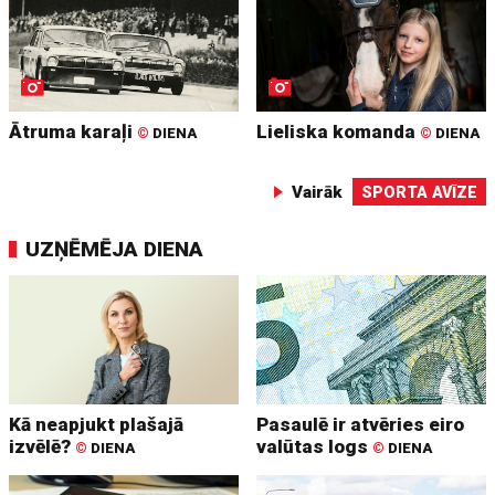
Ātruma karaļi
Lieliska komanda
©
DIENA
©
DIENA
Vairāk
SPORTA AVĪZE
UZŅĒMĒJA DIENA
Kā neapjukt plašajā
Pasaulē ir atvēries eiro
izvēlē?
valūtas logs
©
DIENA
©
DIENA