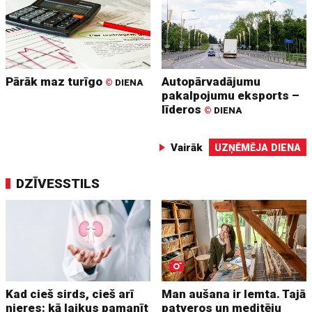
Pārāk maz turīgo
Autopārvadājumu
©
DIENA
pakalpojumu eksports –
līderos
©
DIENA
Vairāk
UZŅĒMĒJA DIENA
DZĪVESSTILS
Kad cieš sirds, cieš arī
Man aušana ir lemta. Tajā
nieres: kā laikus pamanīt
patveros un meditēju