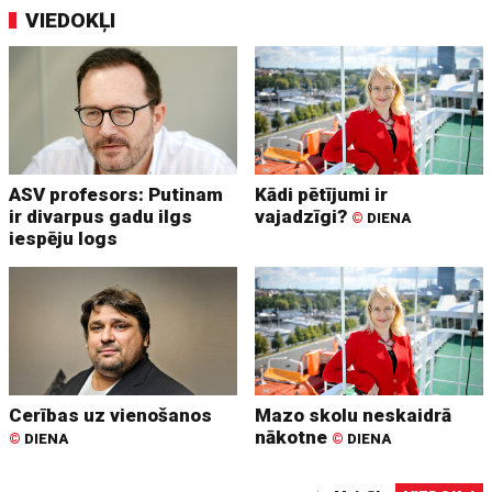
VIEDOKĻI
ASV profesors: Putinam
Kādi pētījumi ir
ir divarpus gadu ilgs
vajadzīgi?
©
DIENA
iespēju logs
Cerības uz vienošanos
Mazo skolu neskaidrā
nākotne
©
DIENA
©
DIENA