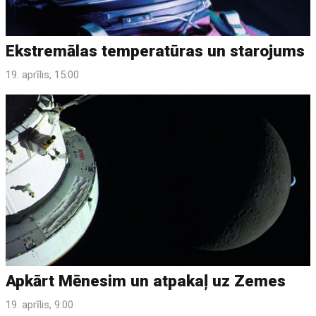
Ekstremālas temperatūras un starojums
19. aprīlis, 15:00
Apkārt Mēnesim un atpakaļ uz Zemes
19. aprīlis, 9:00