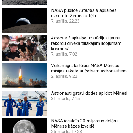
NASA publicē
Artemis II
apkalpes
uzņemto Zemes attēlu
7. aprīlis, 22:23
Artemis 2
apkalpe uzstādījusi jaunu
rekordu cilvēka tālākajam lidojumam
kosmosā
7. aprīlis, 7:02
Veiksmīgi startējusi NASA Mēness
misijas raķete ar četriem astronautiem
2. aprīlis, 9:22
Astronauti gatavi doties aplidot Mēnesi
31. marts, 7:15
NASA ieguldīs 20 miljardus dolāru
Mēness bāzes izveidē
25. marts, 17:28