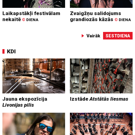
Laikapstākļi festivālam
Zvaigžņu salidojums
nekaitē
grandiozās kāzās
©
DIENA
©
DIENA
Vairāk
SESTDIENA
KDI
Jauna ekspozīcija
Izstāde
Atstātās liesmas
Livonijas pilis