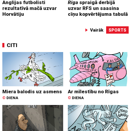
Anglijas futbolisti
Riga
spraigā derbijā
rezultatīvā mačā uzvar
uzvar RFS un saasina
Horvātiju
cīņu kopvērtējuma tabulā
Vairāk
SPORTS
CITI
Miera balodis uz asmens
Ar mīlestību no Rīgas
©
DIENA
©
DIENA