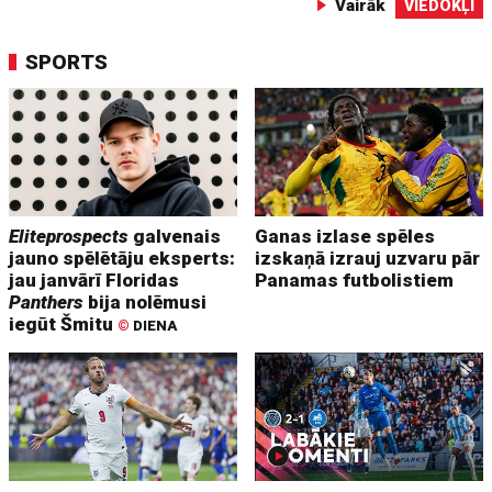
Vairāk
VIEDOKĻI
SPORTS
Eliteprospects
galvenais
Ganas izlase spēles
jauno spēlētāju eksperts:
izskaņā izrauj uzvaru pār
jau janvārī Floridas
Panamas futbolistiem
Panthers
bija nolēmusi
iegūt Šmitu
©
DIENA