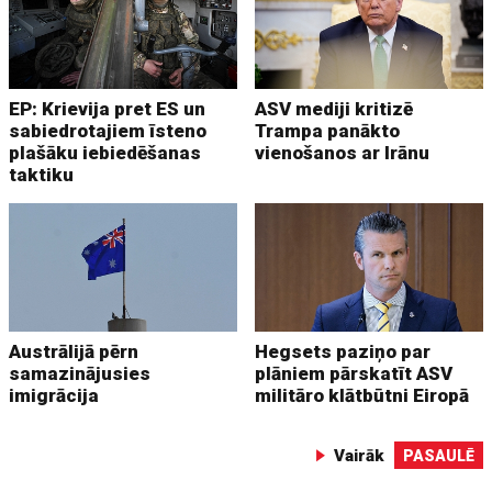
EP: Krievija pret ES un
ASV mediji kritizē
sabiedrotajiem īsteno
Trampa panākto
plašāku iebiedēšanas
vienošanos ar Irānu
taktiku
Austrālijā pērn
Hegsets paziņo par
samazinājusies
plāniem pārskatīt ASV
imigrācija
militāro klātbūtni Eiropā
Vairāk
PASAULĒ