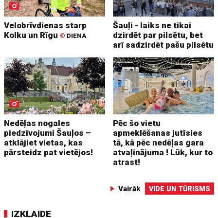
Velobrīvdienas starp
Šauļi - laiks ne tikai
Kolku un Rīgu
dzirdēt par pilsētu, bet
©
DIENA
arī sadzirdēt pašu pilsētu
Nedēļas nogales
Pēc šo vietu
piedzīvojumi Šauļos –
apmeklēšanas jutīsies
atklājiet vietas, kas
tā, kā pēc nedēļas gara
pārsteidz pat vietējos!
atvaļinājuma ! Lūk, kur to
atrast!
Vairāk
VIDE UN TŪRISMS
IZKLAIDE