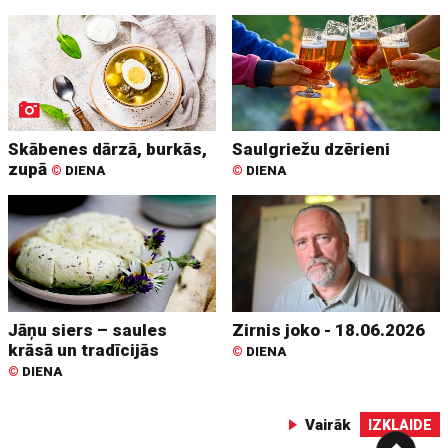
Skābenes dārzā, burkās,
Saulgriežu dzērieni
zupā
©
DIENA
©
DIENA
Jāņu siers – saules
Zirnis joko - 18.06.2026
krāsā un tradīcijās
©
DIENA
©
DIENA
Vairāk
IZKLAIDE