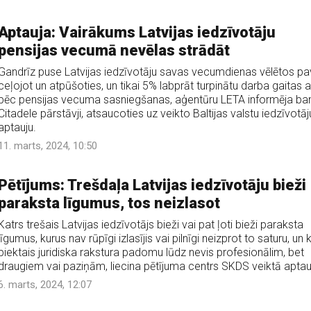
Aptauja: Vairākums Latvijas iedzīvotāju
pensijas vecumā nevēlas strādāt
Gandrīz puse Latvijas iedzīvotāju savas vecumdienas vēlētos pa
ceļojot un atpūšoties, un tikai 5% labprāt turpinātu darba gaitas a
pēc pensijas vecuma sasniegšanas, aģentūru LETA informēja ba
Citadele pārstāvji, atsaucoties uz veikto Baltijas valstu iedzīvotāj
aptauju.
11. marts, 2024, 10:50
Pētījums: Trešdaļa Latvijas iedzīvotāju bieži
paraksta līgumus, tos neizlasot
Katrs trešais Latvijas iedzīvotājs bieži vai pat ļoti bieži paraksta
līgumus, kurus nav rūpīgi izlasījis vai pilnīgi neizprot to saturu, un 
piektais juridiska rakstura padomu lūdz nevis profesionālim, bet
draugiem vai paziņām, liecina pētījuma centrs SKDS veiktā aptau
6. marts, 2024, 12:07