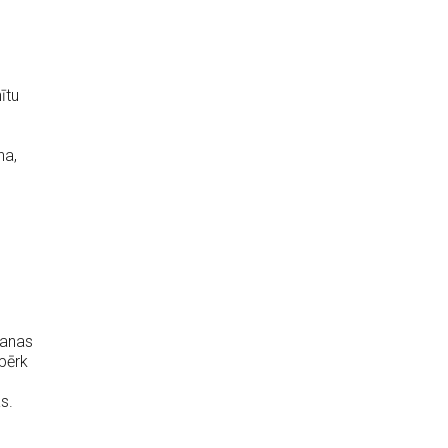
ītu
na,
šanas
opērk
s.