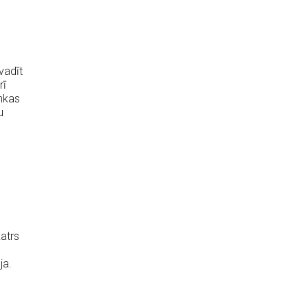
vadīt
rī
nkas
u
katrs
ja.