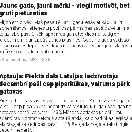
Jauns gads, jauni mērķi - viegli motivēt, bet
grūti pieturēties
Miljoniem cilvēku visā pasaulē katru gadu iesāk ar kādu jaunu
apņemšanos, lai ienestu pozitīvas pārmaiņas savā dzīvē un main
to uz labo pusi. Cilvēki apņemas gan atteikties no kaitīgiem
ieradumiem, gan apgūt jaunas prasmes. Gadu no gada vadošo
apņemšanos topā ir veselības un finansiālās situācijas uzlaboša
kā fizisko aktivitāšu palielināšana.
28. decembris, 2023, 13:36
Aptauja: Piektā daļa Latvijas iedzīvotāju
decembrī paši cep piparkūkas, vairums pērk
gatavas
Piektā daļa Latvijas iedzīvotāju decembrī – Ziemassvētku gaidī
laikā – cep piparkūkas, nedaudz vairāk ir to, kuri gan cep, gan n
gatavas, tomēr vairums – 43% Mēness aptiekas un pētījumu
aģentūras Norstat veiktajā aptaujā atklāj, ka piparkūkas iegādāja
Mazākajai sabiedrības daļai – 11% šie gada nogalei raksturīgie
cepumi negaršo.