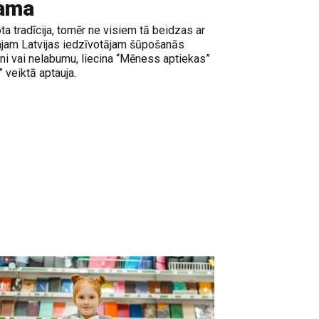
kama
a tradīcija, tomēr ne visiem tā beidzas ar
ajam Latvijas iedzīvotājam šūpošanās
oni vai nelabumu, liecina “Mēness aptiekas”
 veiktā aptauja.