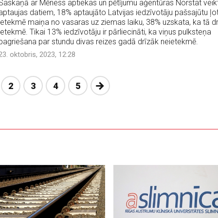
Saskaņā ar Mēness aptiekas un pētījumu aģentūras Norstat veik
aptaujas datiem, 18% aptaujāto Latvijas iedzīvotāju pašsajūtu ļot
ietekmē maiņa no vasaras uz ziemas laiku, 38% uzskata, ka tā d
ietekmē. Tikai 13% iedzīvotāju ir pārliecināti, ka viņus pulksteņa
pagriešana par stundu divas reizes gadā drīzāk neietekmē.
23. oktobris, 2023, 12:28
Nākošā
2
3
4
5