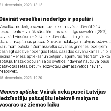
21. decembris, 2023, 13:15
Dāvināt veselībai noderīgo ir populāri
Veselībai noderīgo saviem tuviniekiem izvēlas dāvināt 24%
respondentu – vairāk šāds lēmums raksturīgs sievietēm (28%),
savukārt vīriešiem – 20%, tiek dāvinātas arī higiēnas,
skaistumkopšanas preces. Savukārt lielākajam Latvijas iedzīvot
vairumam būtiski ir Ziemassvētku dāvanās ģimenes locekļiem
pasniegt sadzīvē noderīgas lietas, dažādas dāvanu kartes un biļe
liecina “Mēness aptiekas” un pētījumu aģentūras “Norstat” veiktā
aptauja. Mazāk populāri šajos svētkos ir dāvināt naudu vai pašu
gatavotas lietas, bet 7% iedzīvotāju Ziemassvētkos nevienu
neapsveic.
18. decembris, 2023, 19:20
Mēness aptieka
: Vairāk nekā pusei Latvijas
iedzīvotāju pašsajūtu ietekmē maiņa no
vasaras uz ziemas laiku