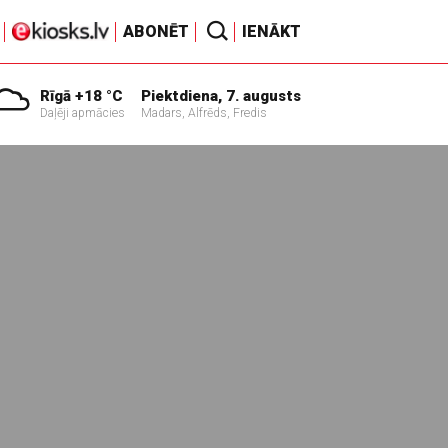
ABONĒT
IENĀKT
Rīgā +18 °C
Piektdiena, 7. augusts
Daļēji apmācies
Madars, Alfrēds, Fredis