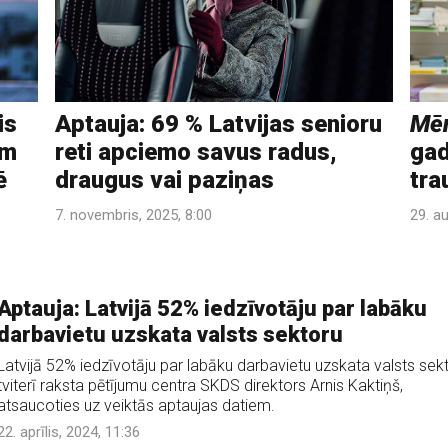
is
Aptauja: 69 % Latvijas senioru
Mēn
em
reti apciemo savus radus,
gad
ē
draugus vai paziņas
tra
7. novembris, 2025, 8:00
29. a
Aptauja: Latvijā 52% iedzīvotāju par labāku
darbavietu uzskata valsts sektoru
Latvijā 52% iedzīvotāju par labāku darbavietu uzskata valsts sekt
tviterī raksta pētījumu centra SKDS direktors Arnis Kaktiņš,
atsaucoties uz veiktās aptaujas datiem.
22. aprīlis, 2024, 11:36