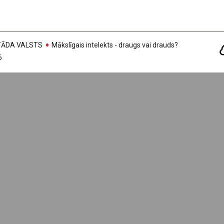
, TĀDA VALSTS
Mākslīgais intelekts - draugs vai drauds?
6