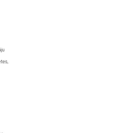
āju
tes,