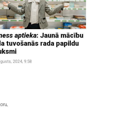
ess aptieka
: Jaunā mācību
a tuvošanās rada papildu
uksmi
ugusts, 2024, 9:58
oru,