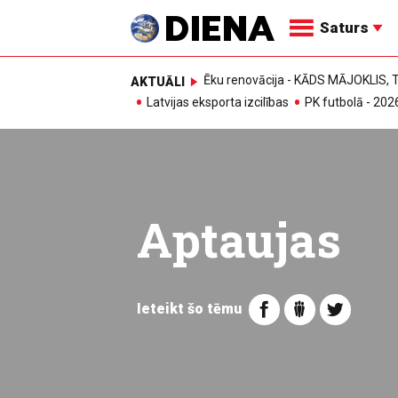
Saturs
Ēku renovācija - KĀDS MĀJOKLIS
AKTUĀLI
Latvijas eksporta izcilības
PK futbolā - 202
Aptaujas
Ieteikt šo tēmu