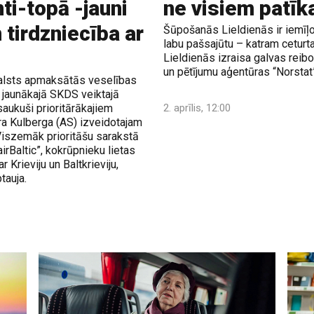
ti-topā -jauni
ne visiem patī
 tirdzniecība ar
Šūpošanās Lieldienās ir iemīļot
labu pašsajūtu – katram ceturt
Lieldienās izraisa galvas reib
un pētījumu aģentūras “Norstat”
valsts apmaksātās veselības
 jaunākajā SKDS veiktajā
aukuši prioritārākajiem
2. aprīlis, 12:00
ra Kulberga (AS) izveidotajam
Viszemāk prioritāšu sarakstā
airBaltic”, kokrūpnieku lietas
 Krieviju un Baltkrieviju,
tauja.