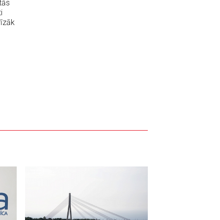
tās
i
rīzāk