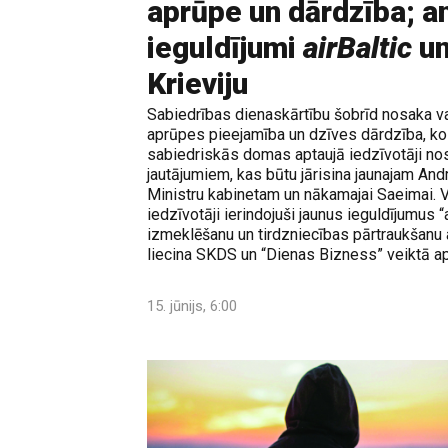
aprūpe un dārdzība; an
ieguldījumi
airBaltic
un
Krieviju
Sabiedrības dienaskārtību šobrīd nosaka 
aprūpes pieejamība un dzīves dārdzība, ko
sabiedriskās domas aptaujā iedzīvotāji nos
jautājumiem, kas būtu jārisina jaunajam And
Ministru kabinetam un nākamajai Saeimai. 
iedzīvotāji ierindojuši jaunus ieguldījumus “
izmeklēšanu un tirdzniecības pārtraukšanu ar
liecina SKDS un “Dienas Bizness” veiktā ap
15. jūnijs, 6:00