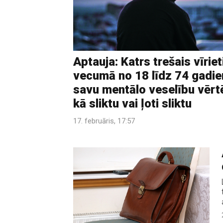
Aptauja: Katrs trešais vīriet
vecumā no 18 līdz 74 gadi
savu mentālo veselību vērt
kā sliktu vai ļoti sliktu
17. februāris, 17:57