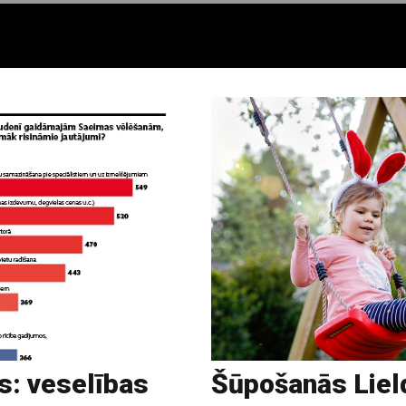
s: veselības
Šūpošanās Lield