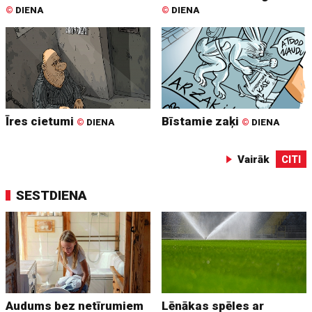
©
DIENA
©
DIENA
Īres cietumi
Bīstamie zaķi
©
DIENA
©
DIENA
Vairāk
CITI
SESTDIENA
Audums bez netīrumiem
Lēnākas spēles ar