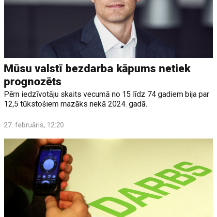
Mūsu valstī bezdarba kāpums netiek
prognozēts
Pērn iedzīvotāju skaits vecumā no 15 līdz 74 gadiem bija par
12,5 tūkstošiem mazāks nekā 2024. gadā.
27. februāris, 12:20