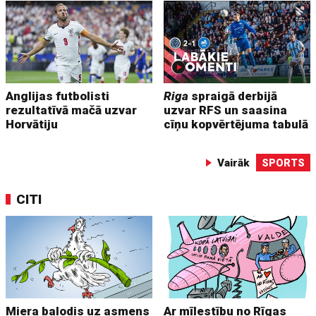
Anglijas futbolisti
Riga
spraigā derbijā
rezultatīvā mačā uzvar
uzvar RFS un saasina
Horvātiju
cīņu kopvērtējuma tabulā
Vairāk
SPORTS
CITI
Miera balodis uz asmens
Ar mīlestību no Rīgas