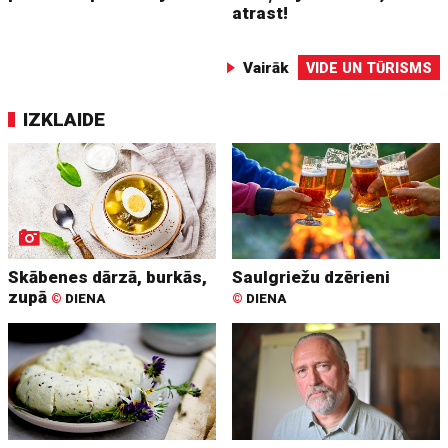
atrast!
Vairāk
VIDE UN TŪRISMS
IZKLAIDE
Skābenes dārzā, burkās,
Saulgriežu dzērieni
zupā
©
DIENA
©
DIENA