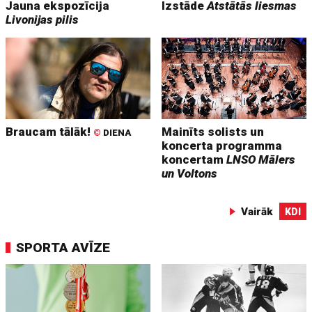
Jauna ekspozīcija
Izstāde
Atstātās liesmas
Livonijas pilis
Braucam tālāk!
Mainīts solists un
©
DIENA
koncerta programma
koncertam
LNSO Mālers
un Voltons
Vairāk
KDI
SPORTA AVĪZE