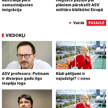
Austrālijā pērn
Hegsets paziņo par
samazinājusies
plāniem pārskatīt ASV
imigrācija
militāro klātbūtni Eiropā
Vairāk
PASAULĒ
VIEDOKĻI
ASV profesors: Putinam
Kādi pētījumi ir
ir divarpus gadu ilgs
vajadzīgi?
©
DIENA
iespēju logs