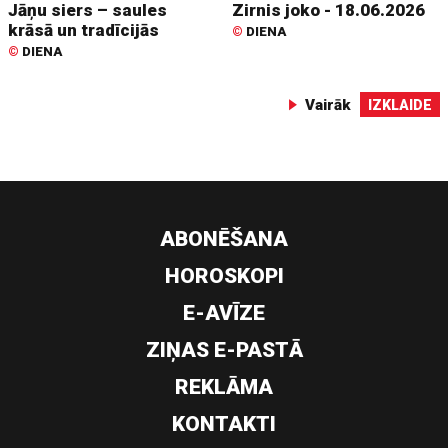
Jāņu siers – saules
Zirnis joko - 18.06.2026
krāsā un tradīcijās
©
DIENA
©
DIENA
Vairāk
IZKLAIDE
ABONĒŠANA
HOROSKOPI
E-AVĪZE
ZIŅAS E-PASTĀ
REKLĀMA
KONTAKTI