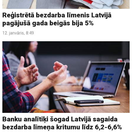
Reģistrētā bezdarba līmenis Latvijā
pagājušā gada beigās bija 5%
12. janvāris, 8:49
Banku analītiķi šogad Latvijā sagaida
bezdarba līmeņa kritumu līdz 6,2-6,6%