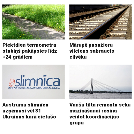
Piektdien termometra
Mārupē pasažieru
stabiņš pakāpsies līdz
vilciens sabraucis
+24 grādiem
cilvēku
Austrumu slimnīca
Vanšu tilta remonta seku
uzņēmusi vēl 31
mazināšanai rosina
Ukrainas karā cietušo
veidot koordinācijas
grupu