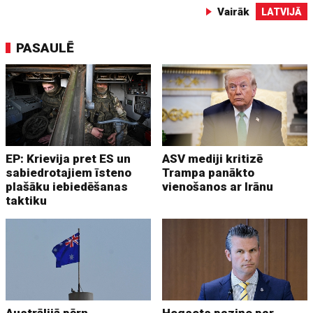
Vairāk
LATVIJĀ
PASAULĒ
EP: Krievija pret ES un
ASV mediji kritizē
sabiedrotajiem īsteno
Trampa panākto
plašāku iebiedēšanas
vienošanos ar Irānu
taktiku