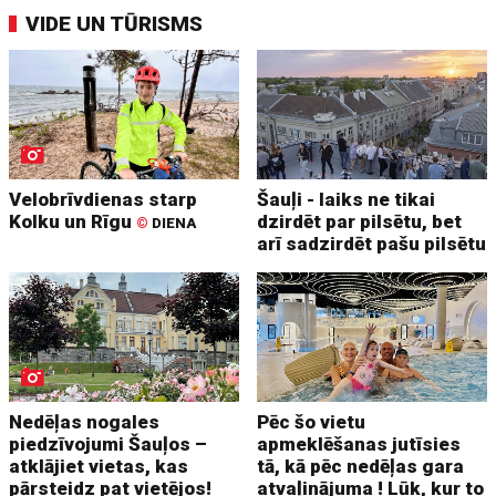
VIDE UN TŪRISMS
Velobrīvdienas starp
Šauļi - laiks ne tikai
Kolku un Rīgu
dzirdēt par pilsētu, bet
©
DIENA
arī sadzirdēt pašu pilsētu
Nedēļas nogales
Pēc šo vietu
piedzīvojumi Šauļos –
apmeklēšanas jutīsies
atklājiet vietas, kas
tā, kā pēc nedēļas gara
pārsteidz pat vietējos!
atvaļinājuma ! Lūk, kur to