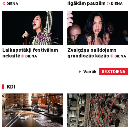
ilgākām pauzēm
©
DIENA
©
DIENA
Laikapstākļi festivālam
Zvaigžņu salidojums
nekaitē
grandiozās kāzās
©
DIENA
©
DIENA
Vairāk
SESTDIENA
KDI