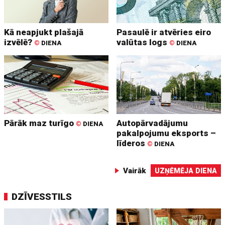
Kā neapjukt plašajā
Pasaulē ir atvēries eiro
izvēlē?
valūtas logs
©
DIENA
©
DIENA
Pārāk maz turīgo
Autopārvadājumu
©
DIENA
pakalpojumu eksports –
līderos
©
DIENA
Vairāk
UZŅĒMĒJA DIENA
DZĪVESSTILS