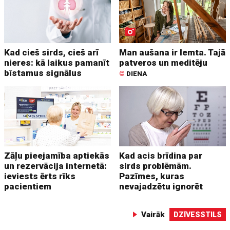
Kad cieš sirds, cieš arī
Man aušana ir lemta. Tajā
nieres: kā laikus pamanīt
patveros un meditēju
bīstamus signālus
©
DIENA
Zāļu pieejamība aptiekās
Kad acis brīdina par
un rezervācija internetā:
sirds problēmām.
ieviests ērts rīks
Pazīmes, kuras
pacientiem
nevajadzētu ignorēt
Vairāk
DZĪVESSTILS