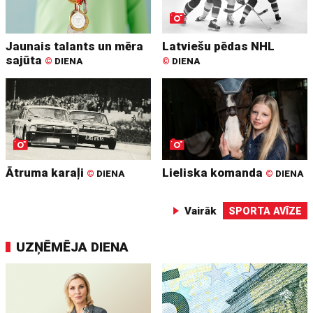
Jaunais talants un mēra
Latviešu pēdas NHL
sajūta
©
DIENA
©
DIENA
Ātruma karaļi
Lieliska komanda
©
DIENA
©
DIENA
Vairāk
SPORTA AVĪZE
UZŅĒMĒJA DIENA