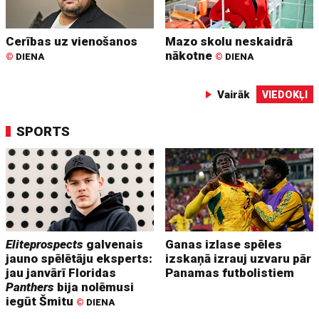
Cerības uz vienošanos
Mazo skolu neskaidrā
nākotne
©
DIENA
©
DIENA
Vairāk
VIEDOKĻI
SPORTS
Eliteprospects
galvenais
Ganas izlase spēles
jauno spēlētāju eksperts:
izskaņā izrauj uzvaru pār
jau janvārī Floridas
Panamas futbolistiem
Panthers
bija nolēmusi
iegūt Šmitu
©
DIENA