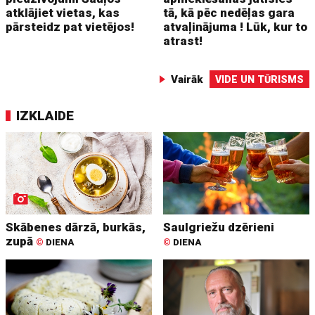
atklājiet vietas, kas
tā, kā pēc nedēļas gara
pārsteidz pat vietējos!
atvaļinājuma ! Lūk, kur to
atrast!
Vairāk
VIDE UN TŪRISMS
IZKLAIDE
Skābenes dārzā, burkās,
Saulgriežu dzērieni
zupā
©
DIENA
©
DIENA