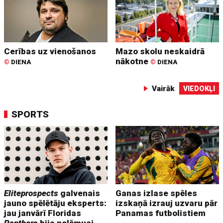
Cerības uz vienošanos
Mazo skolu neskaidrā
nākotne
©
DIENA
©
DIENA
Vairāk
VIEDOKĻI
SPORTS
Eliteprospects
galvenais
Ganas izlase spēles
jauno spēlētāju eksperts:
izskaņā izrauj uzvaru pār
jau janvārī Floridas
Panamas futbolistiem