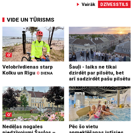
Vairāk
DZĪVESSTILS
VIDE UN TŪRISMS
Velobrīvdienas starp
Šauļi - laiks ne tikai
Kolku un Rīgu
dzirdēt par pilsētu, bet
©
DIENA
arī sadzirdēt pašu pilsētu
Nedēļas nogales
Pēc šo vietu
piedzīvojumi Šauļos –
apmeklēšanas jutīsies