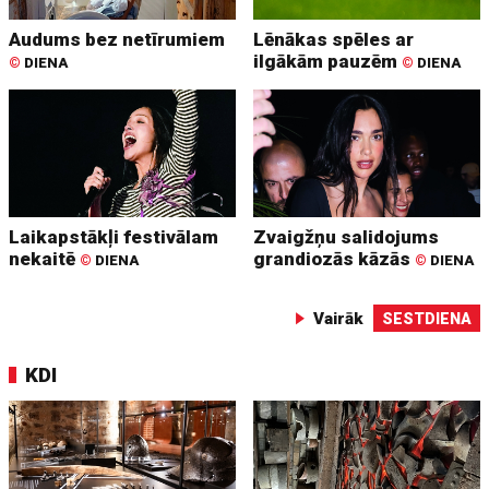
Audums bez netīrumiem
Lēnākas spēles ar
ilgākām pauzēm
©
DIENA
©
DIENA
Laikapstākļi festivālam
Zvaigžņu salidojums
nekaitē
grandiozās kāzās
©
DIENA
©
DIENA
Vairāk
SESTDIENA
KDI