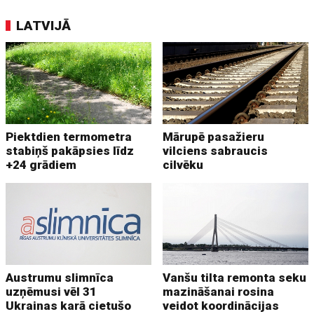
LATVIJĀ
Piektdien termometra
Mārupē pasažieru
stabiņš pakāpsies līdz
vilciens sabraucis
+24 grādiem
cilvēku
Austrumu slimnīca
Vanšu tilta remonta seku
uzņēmusi vēl 31
mazināšanai rosina
Ukrainas karā cietušo
veidot koordinācijas