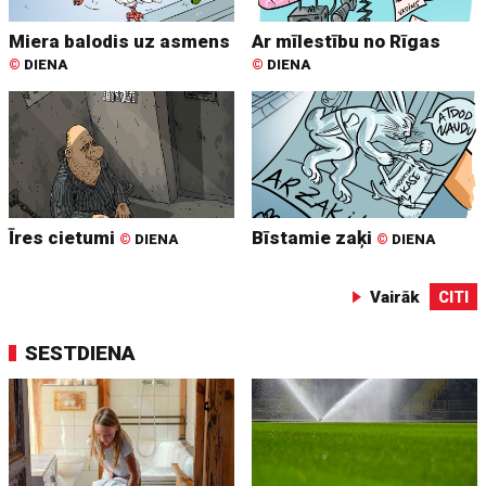
Miera balodis uz asmens
Ar mīlestību no Rīgas
©
DIENA
©
DIENA
Īres cietumi
Bīstamie zaķi
©
DIENA
©
DIENA
Vairāk
CITI
SESTDIENA