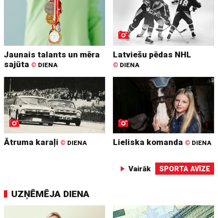
Jaunais talants un mēra
Latviešu pēdas NHL
sajūta
©
DIENA
©
DIENA
Ātruma karaļi
Lieliska komanda
©
DIENA
©
DIENA
Vairāk
SPORTA AVĪZE
UZŅĒMĒJA DIENA