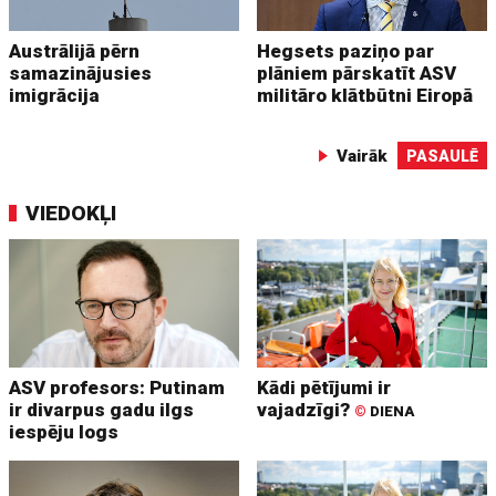
Austrālijā pērn
Hegsets paziņo par
samazinājusies
plāniem pārskatīt ASV
imigrācija
militāro klātbūtni Eiropā
Vairāk
PASAULĒ
VIEDOKĻI
ASV profesors: Putinam
Kādi pētījumi ir
ir divarpus gadu ilgs
vajadzīgi?
©
DIENA
iespēju logs