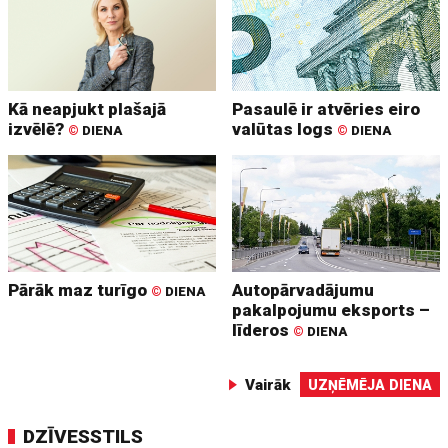
Kā neapjukt plašajā
Pasaulē ir atvēries eiro
izvēlē?
valūtas logs
©
DIENA
©
DIENA
Pārāk maz turīgo
Autopārvadājumu
©
DIENA
pakalpojumu eksports –
līderos
©
DIENA
Vairāk
UZŅĒMĒJA DIENA
DZĪVESSTILS