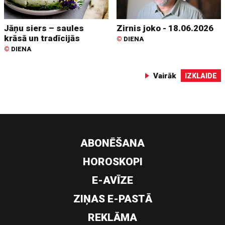
Jāņu siers – saules
Zirnis joko - 18.06.2026
krāsā un tradīcijās
©
DIENA
©
DIENA
Vairāk
IZKLAIDE
ABONĒŠANA
HOROSKOPI
E-AVĪZE
ZIŅAS E-PASTĀ
REKLĀMA