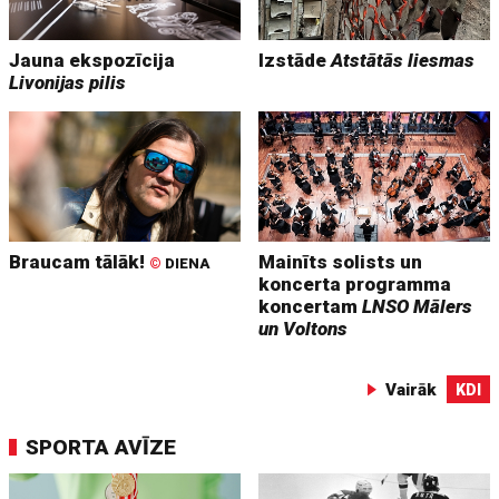
Jauna ekspozīcija
Izstāde
Atstātās liesmas
Livonijas pilis
Braucam tālāk!
Mainīts solists un
©
DIENA
koncerta programma
koncertam
LNSO Mālers
un Voltons
Vairāk
KDI
SPORTA AVĪZE