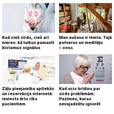
Kad cieš sirds, cieš arī
Man aušana ir lemta. Tajā
nieres: kā laikus pamanīt
patveros un meditēju
bīstamus signālus
©
DIENA
Zāļu pieejamība aptiekās
Kad acis brīdina par
un rezervācija internetā:
sirds problēmām.
ieviests ērts rīks
Pazīmes, kuras
pacientiem
nevajadzētu ignorēt