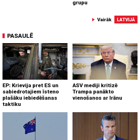
grupu
Vairāk
LATVIJĀ
PASAULĒ
EP: Krievija pret ES un
ASV mediji kritizē
sabiedrotajiem īsteno
Trampa panākto
plašāku iebiedēšanas
vienošanos ar Irānu
taktiku