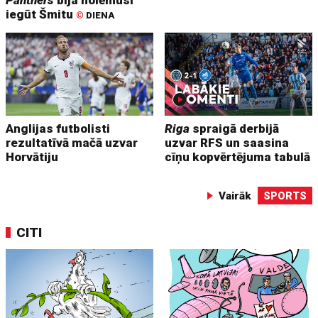
Panthers
bija nolēmusi
iegūt Šmitu
©
DIENA
Anglijas futbolisti
Riga
spraigā derbijā
rezultatīvā mačā uzvar
uzvar RFS un saasina
Horvātiju
cīņu kopvērtējuma tabulā
Vairāk
SPORTS
CITI