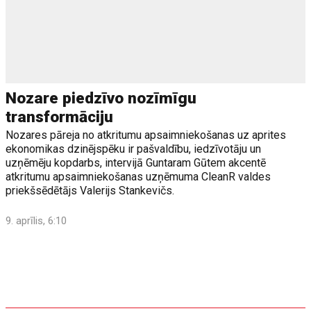
Nozare piedzīvo nozīmīgu
transformāciju
Nozares pāreja no atkritumu apsaimniekošanas uz aprites
ekonomikas dzinējspēku ir pašvaldību, iedzīvotāju un
uzņēmēju kopdarbs, intervijā Guntaram Gūtem akcentē
atkritumu apsaimniekošanas uzņēmuma CleanR valdes
priekšsēdētājs Valerijs Stankevičs.
9. aprīlis, 6:10