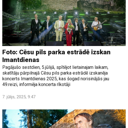
Foto: Cēsu pils parka estrādē izskan
Imantdienas
Pagājušo sestdien, 5.jūlijā, spītējot lietainajam laikam,
skatītāju pārpilnajā Cēsu pils parka estrādē izskanēja
koncerts Imantdienas 2025, kas šogad norisinājās jau
49.reizi, informēja koncerta rīkotāji
7. jūlijs, 2025, 9:47