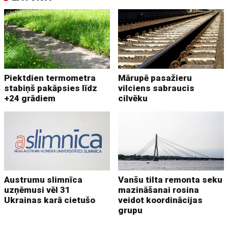
Piektdien termometra
Mārupē pasažieru
stabiņš pakāpsies līdz
vilciens sabraucis
+24 grādiem
cilvēku
Austrumu slimnīca
Vanšu tilta remonta seku
uzņēmusi vēl 31
mazināšanai rosina
Ukrainas karā cietušo
veidot koordinācijas
grupu