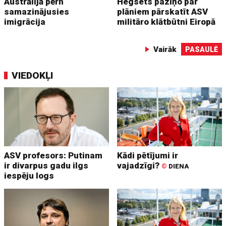
Austrālijā pērn
Hegsets paziņo par
samazinājusies
plāniem pārskatīt ASV
imigrācija
militāro klātbūtni Eiropā
Vairāk
PASAULĒ
VIEDOKĻI
ASV profesors: Putinam
Kādi pētījumi ir
ir divarpus gadu ilgs
vajadzīgi?
©
DIENA
iespēju logs