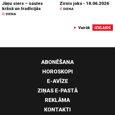
Jāņu siers – saules
Zirnis joko - 18.06.2026
krāsā un tradīcijās
©
DIENA
©
DIENA
Vairāk
IZKLAIDE
ABONĒŠANA
HOROSKOPI
E-AVĪZE
ZIŅAS E-PASTĀ
REKLĀMA
KONTAKTI