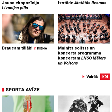
Jauna ekspozīcija
Izstāde
Atstātās liesmas
Livonijas pilis
Braucam tālāk!
Mainīts solists un
©
DIENA
koncerta programma
koncertam
LNSO Mālers
un Voltons
Vairāk
KDI
SPORTA AVĪZE