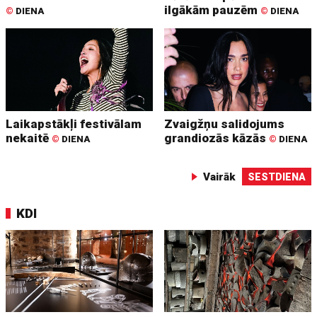
ilgākām pauzēm
©
DIENA
©
DIENA
Laikapstākļi festivālam
Zvaigžņu salidojums
nekaitē
grandiozās kāzās
©
DIENA
©
DIENA
Vairāk
SESTDIENA
KDI