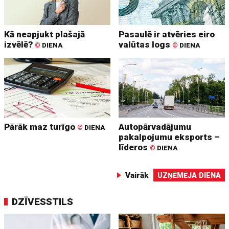
Kā neapjukt plašajā
Pasaulē ir atvēries eiro
izvēlē?
valūtas logs
©
DIENA
©
DIENA
Pārāk maz turīgo
Autopārvadājumu
©
DIENA
pakalpojumu eksports –
līderos
©
DIENA
Vairāk
UZŅĒMĒJA DIENA
DZĪVESSTILS