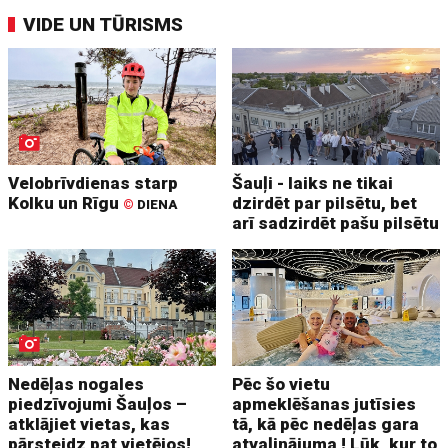
VIDE UN TŪRISMS
Velobrīvdienas starp
Šauļi - laiks ne tikai
Kolku un Rīgu
dzirdēt par pilsētu, bet
©
DIENA
arī sadzirdēt pašu pilsētu
Nedēļas nogales
Pēc šo vietu
piedzīvojumi Šauļos –
apmeklēšanas jutīsies
atklājiet vietas, kas
tā, kā pēc nedēļas gara
pārsteidz pat vietējos!
atvaļinājuma ! Lūk, kur to