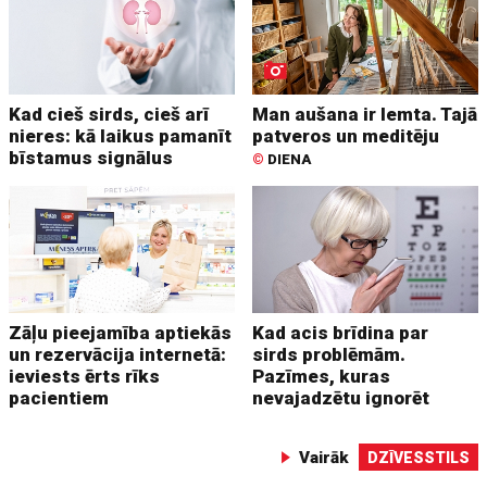
Kad cieš sirds, cieš arī
Man aušana ir lemta. Tajā
nieres: kā laikus pamanīt
patveros un meditēju
bīstamus signālus
©
DIENA
Zāļu pieejamība aptiekās
Kad acis brīdina par
un rezervācija internetā:
sirds problēmām.
ieviests ērts rīks
Pazīmes, kuras
pacientiem
nevajadzētu ignorēt
Vairāk
DZĪVESSTILS