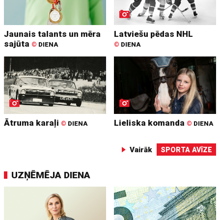
Jaunais talants un mēra
Latviešu pēdas NHL
sajūta
©
DIENA
©
DIENA
Ātruma karaļi
Lieliska komanda
©
DIENA
©
DIENA
Vairāk
SPORTA AVĪZE
UZŅĒMĒJA DIENA