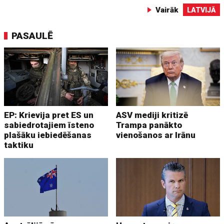
Vairāk
LATVIJĀ
PASAULĒ
EP: Krievija pret ES un
ASV mediji kritizē
sabiedrotajiem īsteno
Trampa panākto
plašāku iebiedēšanas
vienošanos ar Irānu
taktiku