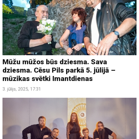
Mūžu mūžos būs dziesma. Sava
dziesma. Cēsu Pils parkā 5. jūlijā –
mūzikas svētki Imantdienas
3. jūlijs, 2025, 17:31