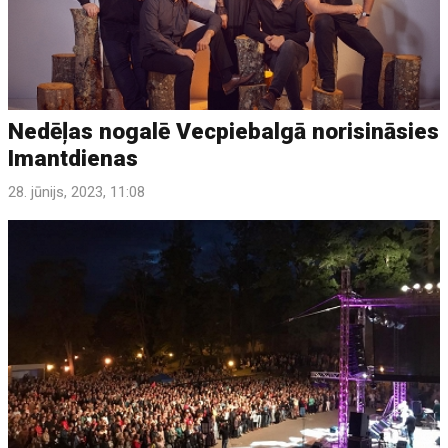
Nedēļas nogalē Vecpiebalgā norisināsies
Imantdienas
28. jūnijs, 2023, 11:08