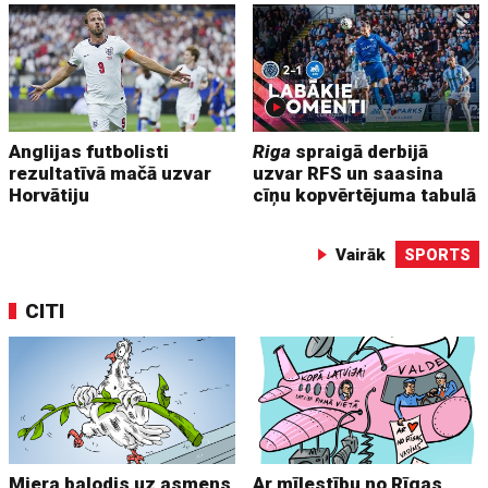
Anglijas futbolisti
Riga
spraigā derbijā
rezultatīvā mačā uzvar
uzvar RFS un saasina
Horvātiju
cīņu kopvērtējuma tabulā
Vairāk
SPORTS
CITI
Miera balodis uz asmens
Ar mīlestību no Rīgas