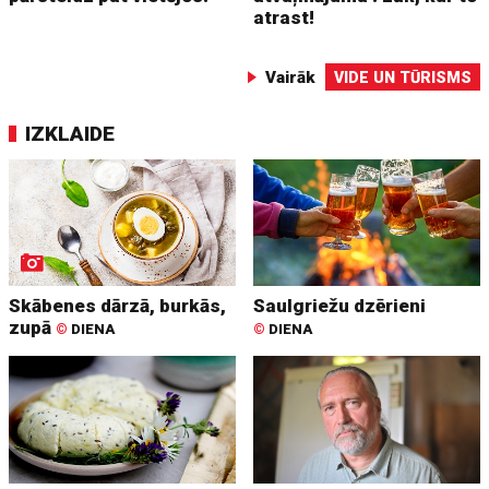
atrast!
Vairāk
VIDE UN TŪRISMS
IZKLAIDE
Skābenes dārzā, burkās,
Saulgriežu dzērieni
zupā
©
DIENA
©
DIENA