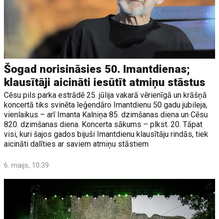
Šogad norisināsies 50. Imantdienas;
klausītāji aicināti iesūtīt atmiņu stāstus
Cēsu pils parka estrādē 25. jūlija vakarā vērienīgā un krāšņā
koncertā tiks svinēta leģendāro Imantdienu 50 gadu jubileja,
vienlaikus – arī Imanta Kalniņa 85. dzimšanas diena un Cēsu
820. dzimšanas diena. Koncerta sākums – plkst. 20. Tāpat
visi, kuri šajos gados bijuši Imantdienu klausītāju rindās, tiek
aicināti dalīties ar saviem atmiņu stāstiem
6. maijs, 10:39