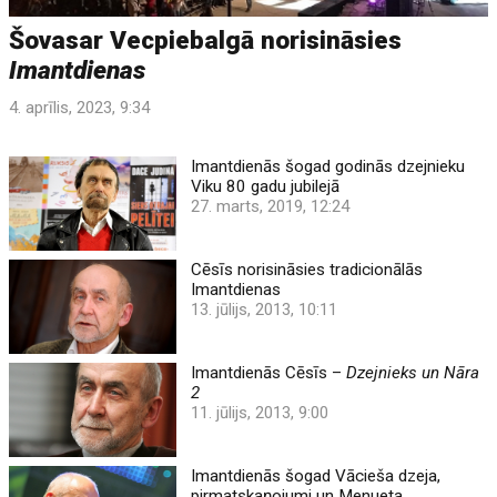
Šovasar Vecpiebalgā norisināsies
Imantdienas
4. aprīlis, 2023, 9:34
Imantdienās šogad godinās dzejnieku
Viku 80 gadu jubilejā
27. marts, 2019, 12:24
Cēsīs norisināsies tradicionālās
Imantdienas
13. jūlijs, 2013, 10:11
Imantdienās Cēsīs –
Dzejnieks un Nāra
2
11. jūlijs, 2013, 9:00
Imantdienās šogad Vācieša dzeja,
pirmatskaņojumi un Menueta