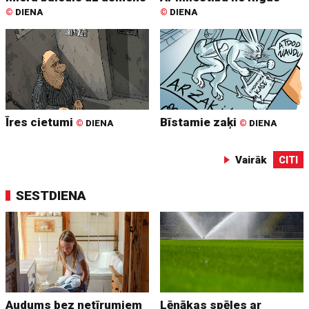
©
DIENA
©
DIENA
Īres cietumi
Bīstamie zaķi
©
DIENA
©
DIENA
Vairāk
CITI
SESTDIENA
Audums bez netīrumiem
Lēnākas spēles ar