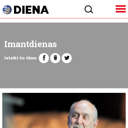
Imantdienas
Ieteikt šo tēmu