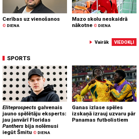
Cerības uz vienošanos
Mazo skolu neskaidrā
nākotne
©
DIENA
©
DIENA
Vairāk
VIEDOKĻI
SPORTS
Eliteprospects
galvenais
Ganas izlase spēles
jauno spēlētāju eksperts:
izskaņā izrauj uzvaru pār
jau janvārī Floridas
Panamas futbolistiem
Panthers
bija nolēmusi
iegūt Šmitu
©
DIENA