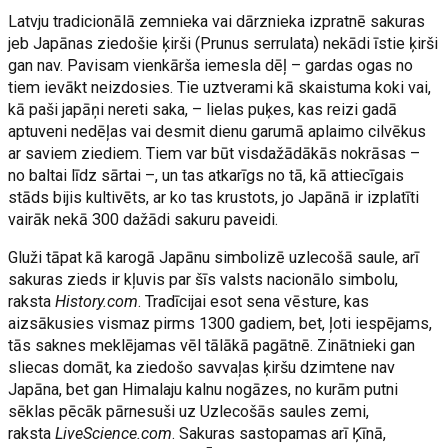
Latvju tradicionālā zemnieka vai dārznieka izpratnē sakuras
jeb Japānas ziedošie ķirši (Prunus serrulata) nekādi īstie ķirši
gan nav. Pavisam vienkārša iemesla dēļ – gardas ogas no
tiem ievākt neizdosies. Tie uztverami kā skaistuma koki vai,
kā paši japāņi nereti saka, – lielas puķes, kas reizi gadā
aptuveni nedēļas vai desmit dienu garumā aplaimo cilvēkus
ar saviem ziediem. Tiem var būt visdažādākās nokrāsas –
no baltai līdz sārtai –, un tas atkarīgs no tā, kā attiecīgais
stāds bijis kultivēts, ar ko tas krustots, jo Japānā ir izplatīti
vairāk nekā 300 dažādi sakuru paveidi.
Gluži tāpat kā karogā Japānu simbolizē uzlecošā saule, arī
sakuras zieds ir kļuvis par šīs valsts nacionālo simbolu,
raksta
History.com
. Tradīcijai esot sena vēsture, kas
aizsākusies vismaz pirms 1300 gadiem, bet, ļoti iespējams,
tās saknes meklējamas vēl tālākā pagātnē. Zinātnieki gan
sliecas domāt, ka ziedošo savvaļas ķiršu dzimtene nav
Japāna, bet gan Himalaju kalnu nogāzes, no kurām putni
sēklas pēcāk pārnesuši uz Uzlecošās saules zemi,
raksta
LiveScience.com
. Sakuras sastopamas arī Ķīnā,