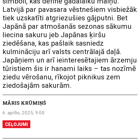
simboli, kas definē gadalaiku maiņu.
Latvijā par pavasara vēstnešiem visbiežāk
tiek uzskatīti atgriezušies gājputni. Bet
Japānā par atmošanās sezonas sākumu
liecina sakuru jeb Japānas ķiršu
ziedēšana, kas pašlaik sasniedz
kulmināciju arī valsts centrālajā daļā.
Japāņiem un arī ieinteresētajiem ārzemju
tūristiem šis ir hanami laiks – tas nozīmē
ziedu vērošanu, rīkojot piknikus zem
ziedošajām sakurām.
MĀRIS KRŪMIŅŠ
6. aprīlis, 2025, 9:00
CEĻOJUMI