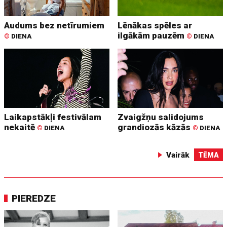
Audums bez netīrumiem
Lēnākas spēles ar
ilgākām pauzēm
©
DIENA
©
DIENA
Laikapstākļi festivālam
Zvaigžņu salidojums
nekaitē
grandiozās kāzās
©
DIENA
©
DIENA
Vairāk
TĒMA
PIEREDZE