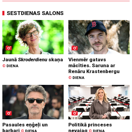
SESTDIENAS SALONS
Jaunā
Skroderdienu
skaņa
Vienmēr gatavs
mācīties. Saruna ar
©
DIENA
Renāru Krastenbergu
©
DIENA
Pasaules eņģeļi un
Politikā princeses
barbari
nevajag
©
DIENA
©
DIENA