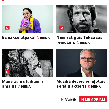
Es nākšu atpakaļ
Nemirstīgais Teksasas
©
DIENA
reindžers
©
DIENA
Mans žanrs laikam ir
Mūžībā devies iemīļotais
smaids
seriālu aktieris
©
DIENA
©
DIENA
Vairāk
IN MEMORIAM