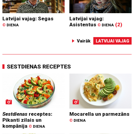
Latvijai vajag: Segas
Latvijai vajag:
Asistentus
(2)
©
DIENA
©
DIENA
Vairāk
LATVIJAI VAJAG
SESTDIENAS RECEPTES
Sestdienas
receptes:
Mocarella un parmezāns
Pikanti zilais un
©
DIENA
kompānija
©
DIENA