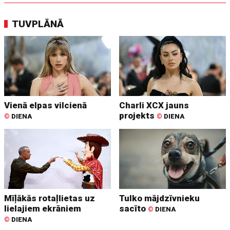
TUVPLĀNĀ
Vienā elpas vilcienā
Charli XCX jauns
projekts
©
DIENA
©
DIENA
Mīļākās rotaļlietas uz
Tulko mājdzīvnieku
lielajiem ekrāniem
sacīto
©
DIENA
©
DIENA