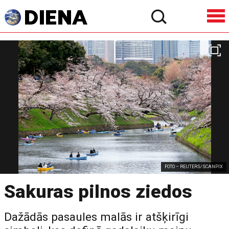
FOTO – REUTERS/SCANPIX
Sakuras pilnos ziedos
Dažādās pasaules malās ir atšķirīgi