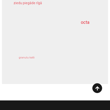
ziedu piegāde rīgā
meliorācijas darbi
octa
dziļurbums
kravu apdrošināšana
granulu katli
siltumsūknis