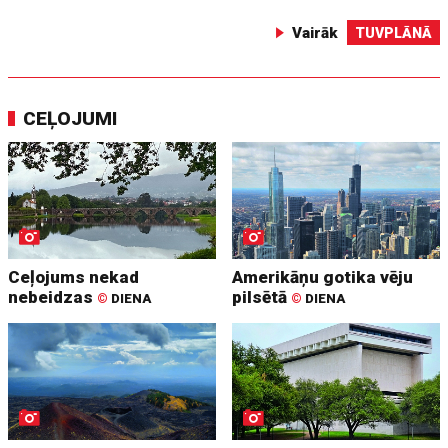
Vairāk
TUVPLĀNĀ
CEĻOJUMI
Ceļojums nekad
Amerikāņu gotika vēju
nebeidzas
pilsētā
©
DIENA
©
DIENA