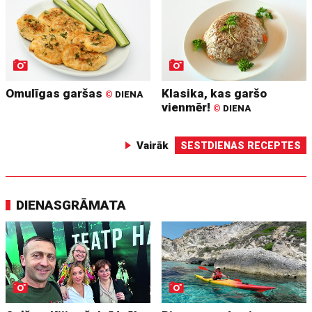
Omulīgas garšas
Klasika, kas garšo
©
DIENA
vienmēr!
©
DIENA
Vairāk
SESTDIENAS RECEPTES
DIENASGRĀMATA