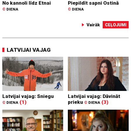
No kannoli līdz Etnai
Piepildīt sapni Ostinā
©
DIENA
©
DIENA
Vairāk
CEĻOJUMI
LATVIJAI VAJAG
Latvijai vajag: Sniegu
Latvijai vajag: Dāvināt
(1)
prieku
(3)
©
DIENA
©
DIENA