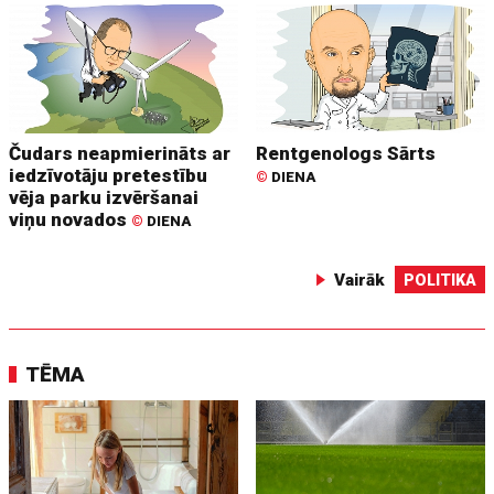
Čudars neapmierināts ar
Rentgenologs Sārts
iedzīvotāju pretestību
©
DIENA
vēja parku izvēršanai
viņu novados
©
DIENA
Vairāk
POLITIKA
TĒMA