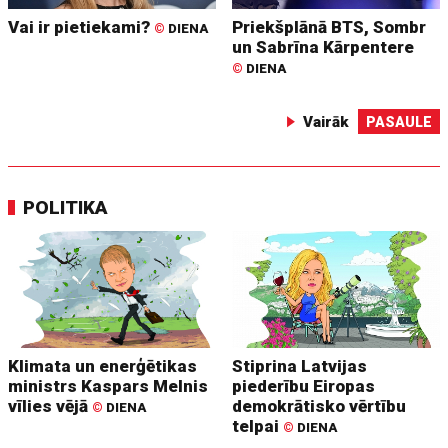
Vai ir pietiekami?
Priekšplānā BTS, Sombr
©
DIENA
un Sabrīna Kārpentere
©
DIENA
Vairāk
PASAULE
POLITIKA
Klimata un enerģētikas
Stiprina Latvijas
ministrs Kaspars Melnis
piederību Eiropas
vīlies vējā
demokrātisko vērtību
©
DIENA
telpai
©
DIENA