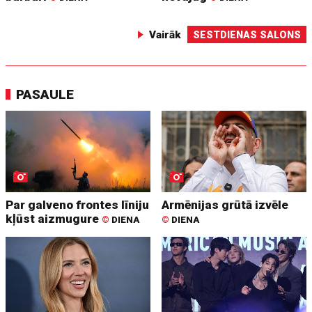
Vairāk
SESTDIENAS SALONS
PASAULE
Par galveno frontes līniju
Armēnijas grūtā izvēle
kļūst aizmugure
©
DIENA
©
DIENA