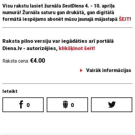
Visu rakstu lasiet žurnāla
SestDiena
4. - 10. aprīļa
numurā! Žurnāla saturu gan drukātā, gan digitālā
formātā iespējams abonēt mūsu jaunajā mājaslapā
ŠEIT
!
Raksta pilno versiju var iegādāties arī portālā
Diena.lv - autorizējies,
klikšķinot šeit!
€4.00
Raksta cena:
Vairāk informācijas
Ieteikt
0
0