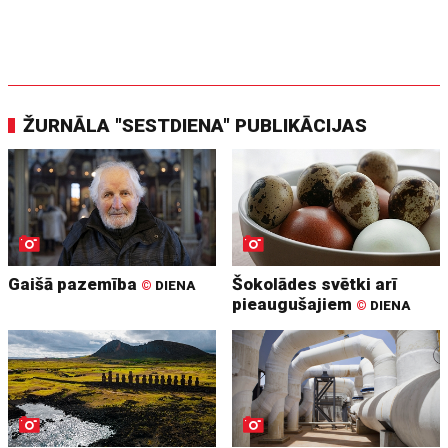
ŽURNĀLA "SESTDIENA" PUBLIKĀCIJAS
Gaišā pazemība
Šokolādes svētki arī
©
DIENA
pieaugušajiem
©
DIENA