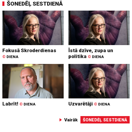
ŠONEDĒĻ SESTDIENĀ
Fokusā Skroderdienas
Īstā dzīve, zupa un
politika
©
DIENA
©
DIENA
Labrīt!
Uzvarētāji
©
DIENA
©
DIENA
Vairāk
ŠONEDĒĻ SESTDIENĀ