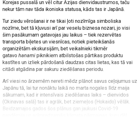
Korejas pussalā un vēl citur Āzijas dienvidaustrumos, taču
nekur tām nav tāda ikoniska statusa, kāds tas ir Japānā.
Tur ziedu vērošanai ir ne tikai ļoti nozīmīga simboliska
nozīme, bet tā kļuvusi arī par veselu biznesa nozari, jo visi
šim pasākumam gatavojas jau laikus – tiek rezervētas
transporta biļetes un viesnīcas, notiek pieteikšanās
organizētām ekskursijām, bet veikalnieki tikmēr
gatavo
hanami
piknikiem atbilstošas pārtikas produktu
kastītes un izliek pārdošanā daudzas citas lietas, kas tā vai
citādi atgādina par sakuru ziedēšanas periodu.
Arī viesi no ārzemēm nereti mēdz plānot savus ceļojumus uz
Japānu tā, lai tur nonāktu laikā no marta nogales līdz maija
sākumam, kad ir intensīvais ziedēšanas laiks – dienvidos
(Okinavas salā) tas ir agrāk, bet ziemeļos (Hokaido) vēlāk.
Beidzamajos gados šos plānus gan jaukusi Covid-19
pandēmija un acīmredzamās klimata pārmaiņas, kuru dēļ
sakuras uzzied aizvien agrāk un agrāk.
DZĪVE IR ĪSA