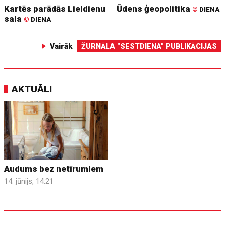
Kartēs parādās Lieldienu
Ūdens ģeopolitika
©
DIENA
sala
©
DIENA
Vairāk
ŽURNĀLA "SESTDIENA" PUBLIKĀCIJAS
AKTUĀLI
Audums bez netīrumiem
14. jūnijs, 14:21