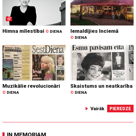
Himna mīlestībai
Iemaldījies Inciemā
©
DIENA
©
DIENA
Muzikālie revolucionāri
Skaistums un neatkarība
©
DIENA
©
DIENA
Vairāk
PIEREDZE
IN MEMORIAM