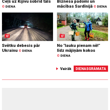
Ceļš uz Kijivu šobrīd tāls
Biznesa padomi un
mācības Sardīnijā
©
DIENA
©
DIENA
Svētku debesis pār
No "lauku pienam nē!"
Ukrainu
līdz mājiņām kokos
©
DIENA
©
DIENA
Vairāk
DIENASGRĀMATA