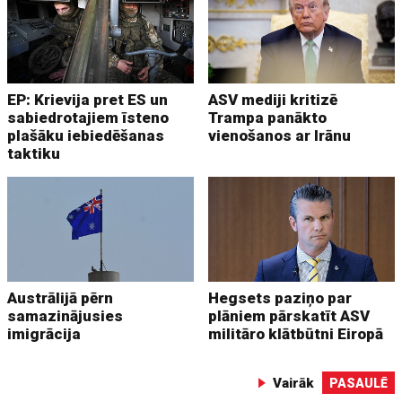
EP: Krievija pret ES un
ASV mediji kritizē
sabiedrotajiem īsteno
Trampa panākto
plašāku iebiedēšanas
vienošanos ar Irānu
taktiku
Austrālijā pērn
Hegsets paziņo par
samazinājusies
plāniem pārskatīt ASV
imigrācija
militāro klātbūtni Eiropā
Vairāk
PASAULĒ