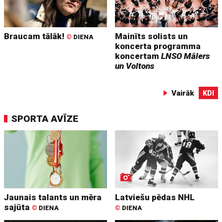
Braucam tālāk!
Mainīts solists un
©
DIENA
koncerta programma
koncertam
LNSO Mālers
un Voltons
Vairāk
KDI
SPORTA AVĪZE
Jaunais talants un mēra
Latviešu pēdas NHL
sajūta
©
DIENA
©
DIENA