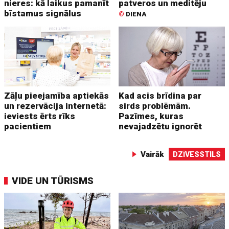
nieres: kā laikus pamanīt
patveros un meditēju
bīstamus signālus
©
DIENA
Zāļu pieejamība aptiekās
Kad acis brīdina par
un rezervācija internetā:
sirds problēmām.
ieviests ērts rīks
Pazīmes, kuras
pacientiem
nevajadzētu ignorēt
Vairāk
DZĪVESSTILS
VIDE UN TŪRISMS