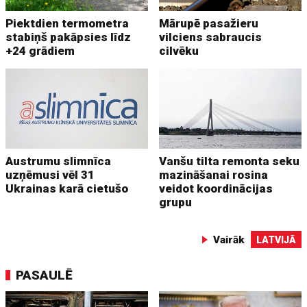
Piektdien termometra
Mārupē pasažieru
stabiņš pakāpsies līdz
vilciens sabraucis
+24 grādiem
cilvēku
Austrumu slimnīca
Vanšu tilta remonta seku
uzņēmusi vēl 31
mazināšanai rosina
Ukrainas karā cietušo
veidot koordinācijas
grupu
Vairāk
LATVIJĀ
PASAULĒ