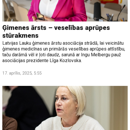
Ģimenes ārsts – veselības aprūpes
stūrakmens
Latvijas Lauku ģimenes ārstu asociācija strādā, lai veicinātu
ģimenes medicīnas un primārās veselības aprūpes attīstību,
taču darāmā vēl ir ļoti daudz, sarunā ar Ingu Melbergu pauž
asociācijas prezidente Līga Kozlovska.
17. aprīlis, 2025, 5:55