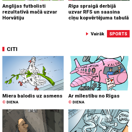
Anglijas futbolisti
Riga
spraigā derbijā
rezultatīvā mačā uzvar
uzvar RFS un saasina
Horvātiju
cīņu kopvērtējuma tabulā
Vairāk
SPORTS
CITI
Miera balodis uz asmens
Ar mīlestību no Rīgas
©
DIENA
©
DIENA