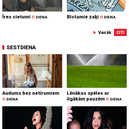
Īres cietumi
Bīstamie zaķi
©
DIENA
©
DIENA
Vairāk
CITI
SESTDIENA
Audums bez netīrumiem
Lēnākas spēles ar
ilgākām pauzēm
©
DIENA
©
DIENA