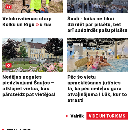
Velobrīvdienas starp
Šauļi - laiks ne tikai
Kolku un Rīgu
dzirdēt par pilsētu, bet
©
DIENA
arī sadzirdēt pašu pilsētu
Nedēļas nogales
Pēc šo vietu
piedzīvojumi Šauļos –
apmeklēšanas jutīsies
atklājiet vietas, kas
tā, kā pēc nedēļas gara
pārsteidz pat vietējos!
atvaļinājuma ! Lūk, kur to
atrast!
Vairāk
VIDE UN TŪRISMS