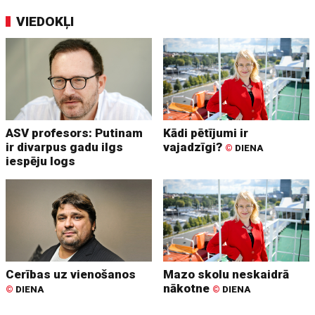
VIEDOKĻI
ASV profesors: Putinam
Kādi pētījumi ir
ir divarpus gadu ilgs
vajadzīgi?
©
DIENA
iespēju logs
Cerības uz vienošanos
Mazo skolu neskaidrā
nākotne
©
DIENA
©
DIENA