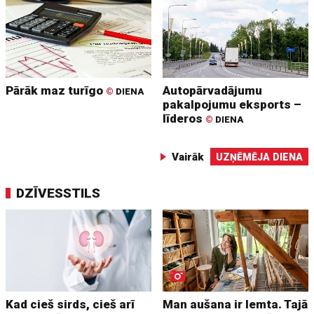
Pārāk maz turīgo
Autopārvadājumu
©
DIENA
pakalpojumu eksports –
līderos
©
DIENA
Vairāk
UZŅĒMĒJA DIENA
DZĪVESSTILS
Kad cieš sirds, cieš arī
Man aušana ir lemta. Tajā