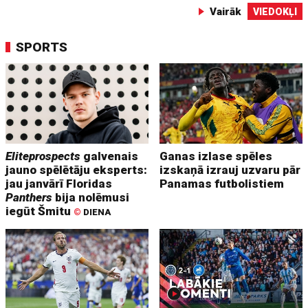
Vairāk
VIEDOKĻI
SPORTS
Eliteprospects
galvenais
Ganas izlase spēles
jauno spēlētāju eksperts:
izskaņā izrauj uzvaru pār
jau janvārī Floridas
Panamas futbolistiem
Panthers
bija nolēmusi
iegūt Šmitu
©
DIENA