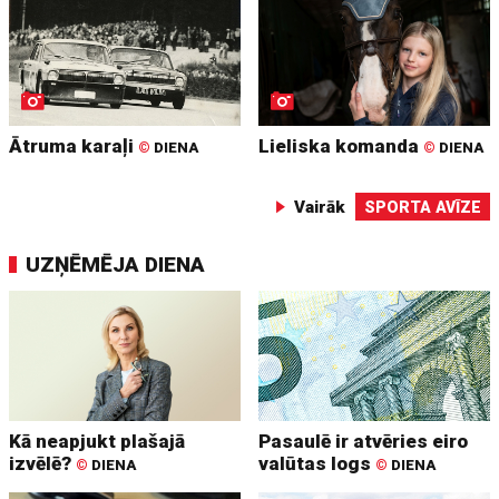
Ātruma karaļi
Lieliska komanda
©
DIENA
©
DIENA
Vairāk
SPORTA AVĪZE
UZŅĒMĒJA DIENA
Kā neapjukt plašajā
Pasaulē ir atvēries eiro
izvēlē?
valūtas logs
©
DIENA
©
DIENA