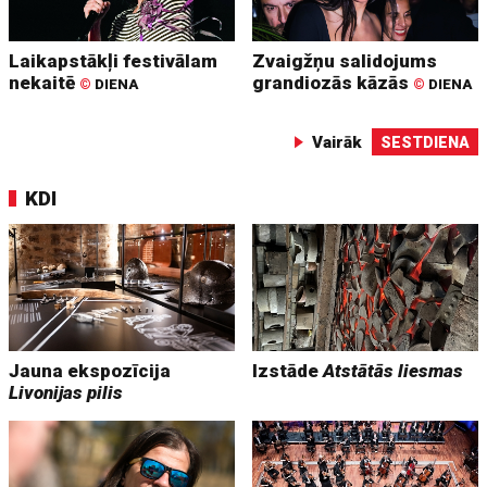
Laikapstākļi festivālam
Zvaigžņu salidojums
nekaitē
grandiozās kāzās
©
DIENA
©
DIENA
Vairāk
SESTDIENA
KDI
Jauna ekspozīcija
Izstāde
Atstātās liesmas
Livonijas pilis