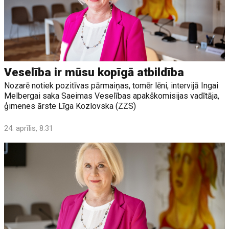
Veselība ir mūsu kopīgā atbildība
Nozarē notiek pozitīvas pārmaiņas, tomēr lēni, intervijā Ingai
Melbergai saka Saeimas Veselības apakškomisijas vadītāja,
ģimenes ārste Līga Kozlovska (ZZS)
24. aprīlis, 8:31