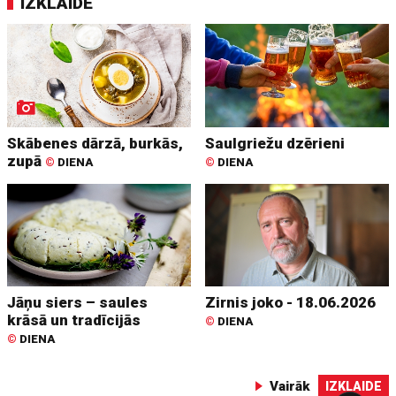
IZKLAIDE
Skābenes dārzā, burkās,
Saulgriežu dzērieni
zupā
©
DIENA
©
DIENA
Jāņu siers – saules
Zirnis joko - 18.06.2026
krāsā un tradīcijās
©
DIENA
©
DIENA
Vairāk
IZKLAIDE