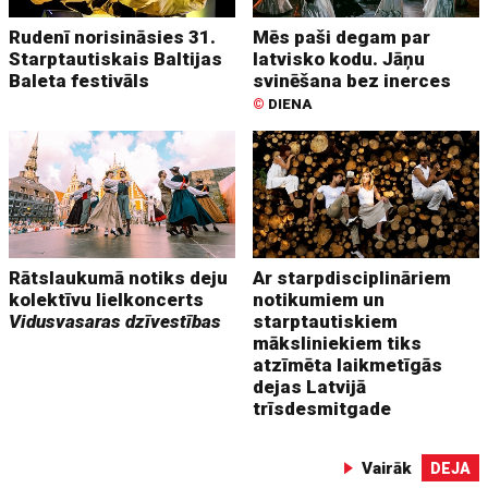
Rudenī norisināsies 31.
Mēs paši degam par
Starptautiskais Baltijas
latvisko kodu. Jāņu
Baleta festivāls
svinēšana bez inerces
©
DIENA
Rātslaukumā notiks deju
Ar starpdisciplināriem
kolektīvu lielkoncerts
notikumiem un
Vidusvasaras dzīvestības
starptautiskiem
māksliniekiem tiks
atzīmēta laikmetīgās
dejas Latvijā
trīsdesmitgade
Vairāk
DEJA