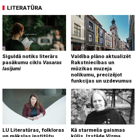
LITERATŪRA
Siguldā notiks literārs
Valdība plāno aktualizēt
pasākumu cikls
Vasaras
Rakstniecības un
lasījumi
mūzikas muzeja
nolikumu, precizējot
funkcijas un uzdevumus
LU Literatūras, folkloras
Kā starmeša gaismas
un mākslas institūtu
kūlis. Izstāde
Vizma