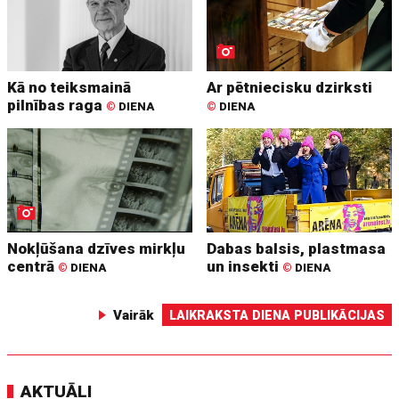
Kā no teiksmainā
Ar pētniecisku dzirksti
pilnības raga
©
DIENA
©
DIENA
Nokļūšana dzīves mirkļu
Dabas balsis, plastmasa
centrā
un insekti
©
DIENA
©
DIENA
Vairāk
LAIKRAKSTA DIENA PUBLIKĀCIJAS
AKTUĀLI