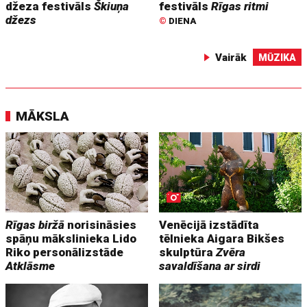
džeza festivāls
Škiuņa
festivāls
Rīgas ritmi
džezs
©
DIENA
Vairāk
MŪZIKA
MĀKSLA
Rīgas biržā
norisināsies
Venēcijā izstādīta
spāņu mākslinieka Lido
tēlnieka Aigara Bikšes
Riko personālizstāde
skulptūra
Zvēra
Atklāsme
savaldīšana ar sirdi