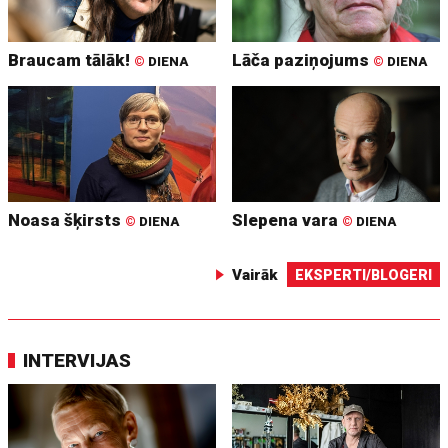
Braucam tālāk!
Lāča paziņojums
©
DIENA
©
DIENA
Noasa šķirsts
Slepena vara
©
DIENA
©
DIENA
Vairāk
EKSPERTI/BLOGERI
INTERVIJAS