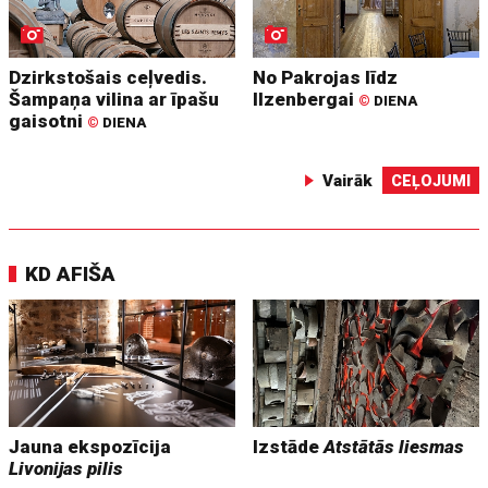
Dzirkstošais ceļvedis.
No Pakrojas līdz
Šampaņa vilina ar īpašu
Ilzenbergai
©
DIENA
gaisotni
©
DIENA
Vairāk
CEĻOJUMI
KD AFIŠA
Jauna ekspozīcija
Izstāde
Atstātās liesmas
Livonijas pilis