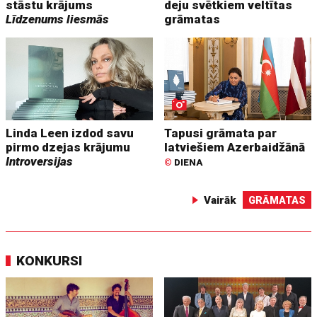
stāstu krājums
deju svētkiem veltītas
Līdzenums liesmās
grāmatas
Linda Leen izdod savu
Tapusi grāmata par
pirmo dzejas krājumu
latviešiem Azerbaidžānā
Introversijas
©
DIENA
Vairāk
GRĀMATAS
KONKURSI