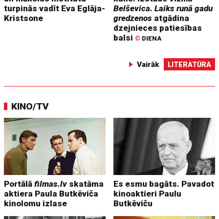
turpinās vadīt Eva Eglāja-
Belševica. Laiks runā gadu
Kristsone
gredzenos
atgādina
dzejnieces patiesības
balsi
©
DIENA
Vairāk
LITERATŪRA
KINO/TV
Portālā
filmas.lv
skatāma
Es esmu bagāts. Pavadot
aktiera Paula Butkēviča
kinoaktieri Paulu
kinolomu izlase
Butkēviču