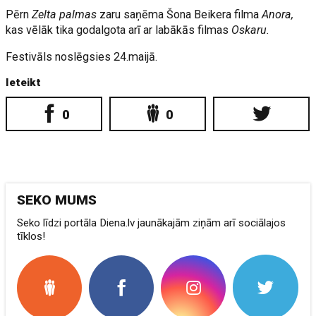
Pērn
Zelta palmas
zaru saņēma Šona Beikera filma
Anora,
kas vēlāk tika godalgota arī ar labākās filmas
Oskaru.
Festivāls noslēgsies 24.maijā.
Ieteikt
0
0
SEKO MUMS
Seko līdzi portāla Diena.lv jaunākajām ziņām arī sociālajos
tīklos!