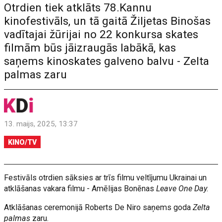
Otrdien tiek atklāts 78.Kannu
kinofestivāls, un tā gaitā Žiljetas Binošas
vadītajai žūrijai no 22 konkursa skates
filmām būs jāizraugās labākā, kas
saņems kinoskates galveno balvu - Zelta
palmas zaru
13. maijs, 2025, 13:37
KINO/TV
Festivāls otrdien sāksies ar trīs filmu veltījumu Ukrainai un
atklāšanas vakara filmu - Amēlijas Bonēnas
Leave One Day.
Atklāšanas ceremonijā Roberts De Niro saņems goda
Zelta
palmas
zaru.