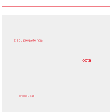
ziedu piegāde rīgā
meliorācijas darbi
octa
dziļurbums
kravu apdrošināšana
granulu katli
siltumsūknis