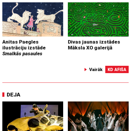
Anitas Paegles
Divas jaunas izstādes
ilustrāciju izstāde
Māksla XO galerijā
Smalkās pasaules
Vairāk
KD AFIŠA
DEJA