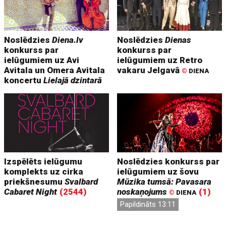
Noslēdzies
Diena.lv
Noslēdzies
Dienas
konkurss par
konkurss par
ielūgumiem uz Avi
ielūgumiem uz Retro
Avitala un Omera Avitala
vakaru Jelgavā
©
DIENA
koncertu
Lielajā dzintarā
Izspēlēts ielūgumu
Noslēdzies konkurss par
komplekts uz cirka
ielūgumiem uz šovu
priekšnesumu
Svalbard
Mūzika tumsā: Pavasara
Cabaret Night
(2544)
noskaņojums
(1)
©
DIENA
Papildināts 13:11