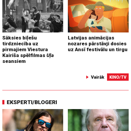
Sāksies biļešu
Latvijas animācijas
tirdzniecība uz
nozares pārstāvji dosies
pirmajiem Viestura
uz Ansī festivālu un tirgu
Kairiša spēlfilmas
Uļa
seansiem
Vairāk
KINO/TV
EKSPERTI/BLOGERI