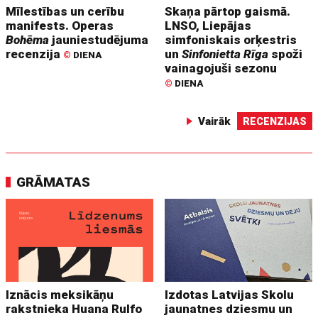
Mīlestības un cerību
Skaņa pārtop gaismā.
manifests. Operas
LNSO, Liepājas
Bohēma
jauniestudējuma
simfoniskais orķestris
recenzija
un
Sinfonietta Rīga
spoži
©
DIENA
vainagojuši sezonu
©
DIENA
Vairāk
RECENZIJAS
GRĀMATAS
Iznācis meksikāņu
Izdotas Latvijas Skolu
rakstnieka Huana Rulfo
jaunatnes dziesmu un