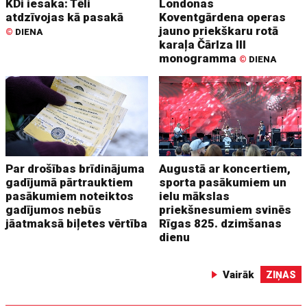
KDi iesaka: Tēli
Londonas
atdzīvojas kā pasakā
Koventgārdena operas
jauno priekškaru rotā
©
DIENA
karaļa Čārlza III
monogramma
©
DIENA
Par drošības brīdinājuma
Augustā ar koncertiem,
gadījumā pārtrauktiem
sporta pasākumiem un
pasākumiem noteiktos
ielu mākslas
gadījumos nebūs
priekšnesumiem svinēs
jāatmaksā biļetes vērtība
Rīgas 825. dzimšanas
dienu
Vairāk
ZIŅAS