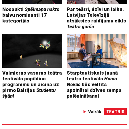
Nosaukti
Spēlmaņu nakts
Par teātri, dzīvi un laiku.
balvu nominanti 17
Latvijas Televīzijā
kategorijās
atsāksies raidījumu cikls
Teātra garša
Valmieras vasaras teātra
Starptautiskais jaunā
festivāls papildina
teātra festivāls
Homo
programmu un aicina uz
Novus
būs veltīts
pirmo Baltijas
Studentu
apzinātai dzīves tempa
šķūni
palēnināšanai
Vairāk
TEĀTRIS