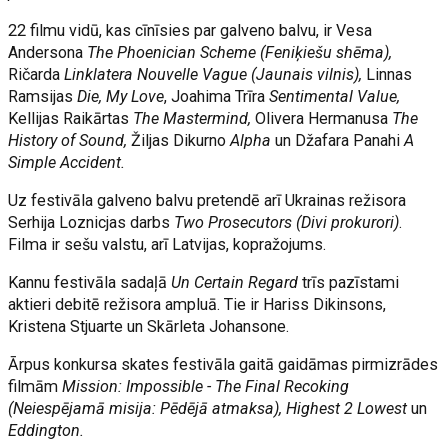
22 filmu vidū, kas cīnīsies par galveno balvu, ir Vesa
Andersona
The Phoenician Scheme (Feniķiešu shēma),
Ričarda
Linklatera Nouvelle Vague (Jaunais vilnis),
Linnas
Ramsijas
Die, My Love
, Joahima Trīra
Sentimental Value,
Kellijas Raikārtas
The Mastermind,
Olivera Hermanusa
The
History of Sound,
Žiljas Dikurno
Alpha
un Džafara Panahi
A
Simple Accident.
Uz festivāla galveno balvu pretendē arī Ukrainas režisora
Serhija Loznicjas darbs
Two Prosecutors (Divi prokurori)
.
Filma ir sešu valstu, arī Latvijas, kopražojums.
Kannu festivāla sadaļā
Un Certain Regard
trīs pazīstami
aktieri debitē režisora ampluā. Tie ir Hariss Dikinsons,
Kristena Stjuarte un Skārleta Johansone.
Ārpus konkursa skates festivāla gaitā gaidāmas pirmizrādes
filmām
Mission: Impossible - The Final Recoking
(Neiespējamā misija: Pēdējā atmaksa),
Highest 2 Lowest
un
Eddington.