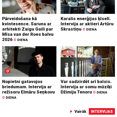
Pārveidošana kā
Karalis enerģijas ķīselī.
kvintesence. Saruna ar
Intervija ar aktieri Artūru
arhitekti Zaigu Gaili par
Skrastiņu
©
DIENA
Mīsa van der Roes balvu
2026
©
DIENA
Nopietni gatavojos
Var sadzirdēt arī balsis.
briedumam. Intervija ar
Intervija ar somu mūziķi
režisoru Elmāru Seņkovu
Džimiju Tenoru
©
DIENA
©
DIENA
Vairāk
INTERVIJAS