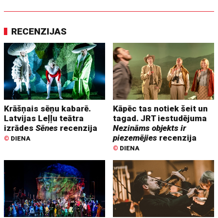
RECENZIJAS
Krāšņais sēņu kabarē.
Kāpēc tas notiek šeit un
Latvijas Leļļu teātra
tagad. JRT iestudējuma
izrādes
Sēnes
recenzija
Nezināms objekts ir
piezemējies
recenzija
©
DIENA
©
DIENA