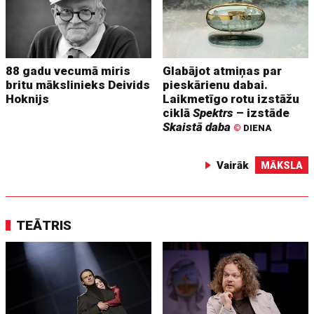
88 gadu vecumā miris
Glabājot atmiņas par
britu mākslinieks Deivids
pieskārienu dabai.
Hoknijs
Laikmetīgo rotu izstāžu
ciklā
Spektrs
– izstāde
Skaistā daba
©
DIENA
Vairāk
MĀKSLA
TEĀTRIS