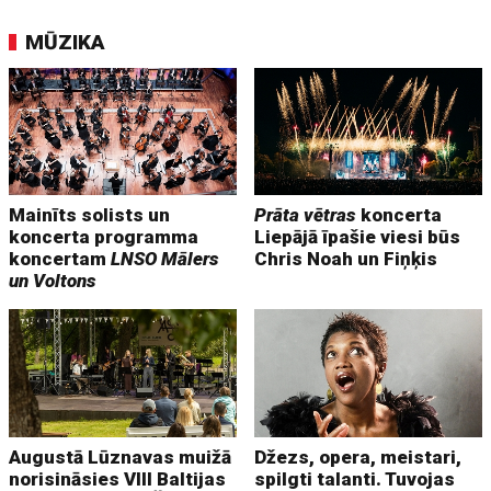
MŪZIKA
Mainīts solists un
Prāta vētras
koncerta
koncerta programma
Liepājā īpašie viesi būs
koncertam
LNSO Mālers
Chris Noah un Fiņķis
un Voltons
Augustā Lūznavas muižā
Džezs, opera, meistari,
norisināsies VIII Baltijas
spilgti talanti. Tuvojas