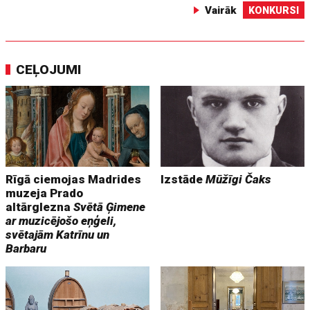
Vairāk
KONKURSI
CEĻOJUMI
Rīgā ciemojas Madrides
Izstāde
Mūžīgi Čaks
muzeja Prado
altārglezna
Svētā Ģimene
ar muzicējošo eņģeli,
svētajām Katrīnu un
Barbaru