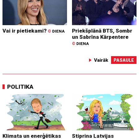
Vai ir pietiekami?
Priekšplānā BTS, Sombr
©
DIENA
un Sabrīna Kārpentere
©
DIENA
Vairāk
PASAULE
POLITIKA
Klimata un enerģētikas
Stiprina Latvijas