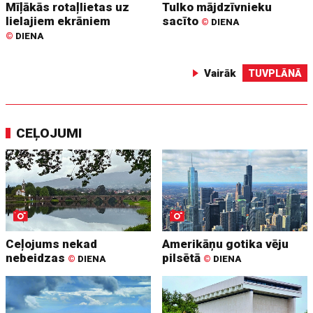
Mīļākās rotaļlietas uz
Tulko mājdzīvnieku
lielajiem ekrāniem
sacīto
©
DIENA
©
DIENA
Vairāk
TUVPLĀNĀ
CEĻOJUMI
Ceļojums nekad
Amerikāņu gotika vēju
nebeidzas
pilsētā
©
DIENA
©
DIENA