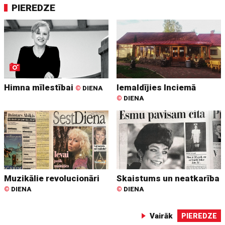
PIEREDZE
Himna mīlestībai
Iemaldījies Inciemā
©
DIENA
©
DIENA
Muzikālie revolucionāri
Skaistums un neatkarība
©
DIENA
©
DIENA
Vairāk
PIEREDZE