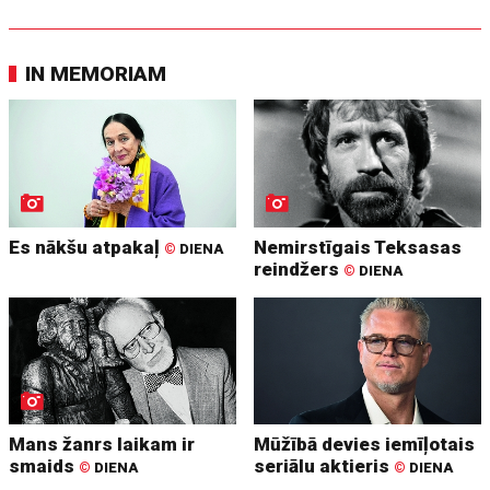
IN MEMORIAM
Es nākšu atpakaļ
Nemirstīgais Teksasas
©
DIENA
reindžers
©
DIENA
Mans žanrs laikam ir
Mūžībā devies iemīļotais
smaids
seriālu aktieris
©
DIENA
©
DIENA