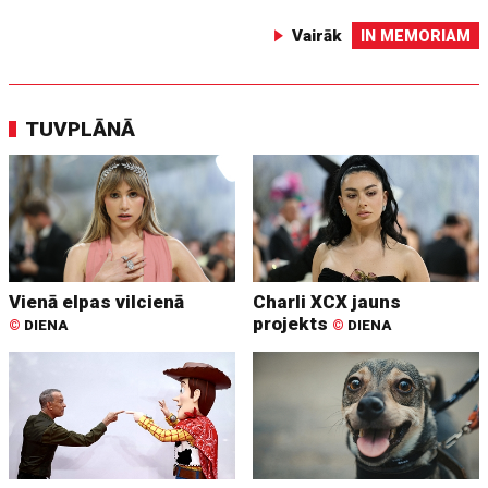
Vairāk
IN MEMORIAM
TUVPLĀNĀ
Vienā elpas vilcienā
Charli XCX jauns
projekts
©
DIENA
©
DIENA