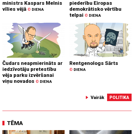
ministrs Kaspars Melnis
piederību Eiropas
vīlies vējā
demokrātisko vērtību
©
DIENA
telpai
©
DIENA
Čudars neapmierināts ar
Rentgenologs Sārts
iedzīvotāju pretestību
©
DIENA
vēja parku izvēršanai
viņu novados
©
DIENA
Vairāk
POLITIKA
TĒMA