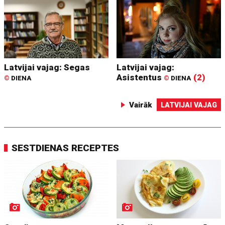
Latvijai vajag: Segas
Latvijai vajag:
Asistentus
(2)
©
DIENA
©
DIENA
Vairāk
LATVIJAI VAJAG
SESTDIENAS RECEPTES