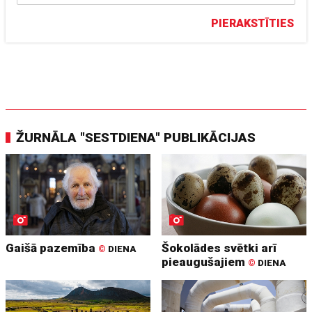
PIERAKSTĪTIES
ŽURNĀLA "SESTDIENA" PUBLIKĀCIJAS
Gaišā pazemība
Šokolādes svētki arī
©
DIENA
pieaugušajiem
©
DIENA