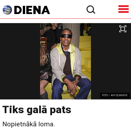
FOTO – AP/SCANPIX
Tiks galā pats
Nopietnākā loma.