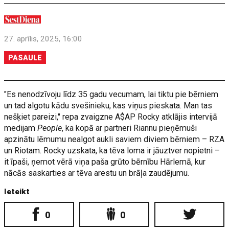
27. aprīlis, 2025, 16:00
PASAULE
"Es nenodzīvoju līdz 35 gadu vecumam, lai tiktu pie bērniem
un tad algotu kādu svešinieku, kas viņus pieskata. Man tas
nešķiet pareizi," repa zvaigzne A$AP Rocky atklājis intervijā
medijam
People
, ka kopā ar partneri Riannu pieņēmuši
apzinātu lēmumu nealgot aukli saviem diviem bērniem – RZA
un Riotam. Rocky uzskata, ka tēva loma ir jāuztver nopietni –
it īpaši, ņemot vērā viņa paša grūto bērnību Hārlemā, kur
nācās saskarties ar tēva arestu un brāļa zaudējumu.
Ieteikt
0
0