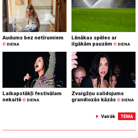
Audums bez netīrumiem
Lēnākas spēles ar
ilgākām pauzēm
©
DIENA
©
DIENA
Laikapstākļi festivālam
Zvaigžņu salidojums
nekaitē
grandiozās kāzās
©
DIENA
©
DIENA
Vairāk
TĒMA