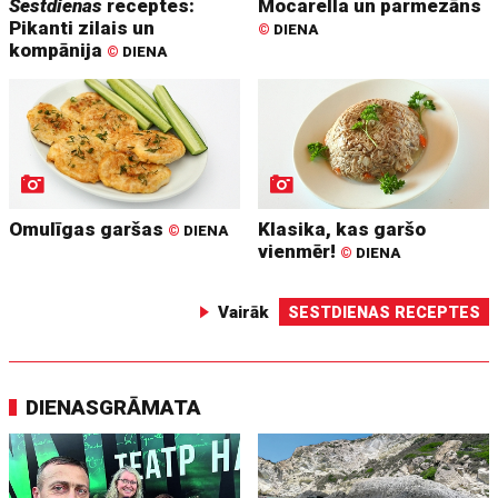
Sestdienas
receptes:
Mocarella un parmezāns
Pikanti zilais un
©
DIENA
kompānija
©
DIENA
Omulīgas garšas
Klasika, kas garšo
©
DIENA
vienmēr!
©
DIENA
Vairāk
SESTDIENAS RECEPTES
DIENASGRĀMATA