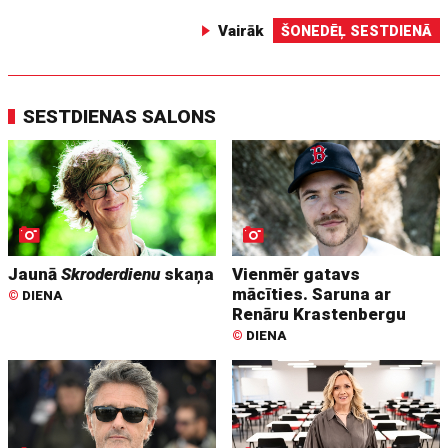
Vairāk
ŠONEDĒĻ SESTDIENĀ
SESTDIENAS SALONS
Jaunā
Skroderdienu
skaņa
Vienmēr gatavs
mācīties. Saruna ar
©
DIENA
Renāru Krastenbergu
©
DIENA