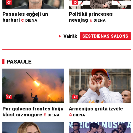
Pasaules eņģeļi un
Politikā princeses
barbari
nevajag
©
DIENA
©
DIENA
Vairāk
SESTDIENAS SALONS
PASAULE
Par galveno frontes līniju
Armēnijas grūtā izvēle
kļūst aizmugure
©
DIENA
©
DIENA