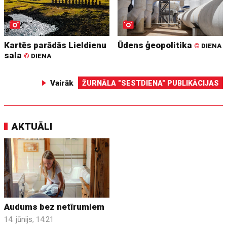
Kartēs parādās Lieldienu
Ūdens ģeopolitika
©
DIENA
sala
©
DIENA
Vairāk
ŽURNĀLA "SESTDIENA" PUBLIKĀCIJAS
AKTUĀLI
Audums bez netīrumiem
14. jūnijs, 14:21