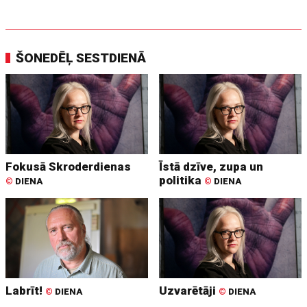
ŠONEDĒĻ SESTDIENĀ
Fokusā Skroderdienas
Īstā dzīve, zupa un
politika
©
DIENA
©
DIENA
Labrīt!
Uzvarētāji
©
DIENA
©
DIENA