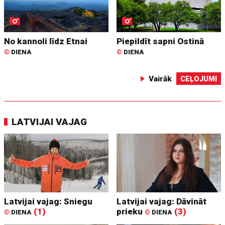
No kannoli līdz Etnai
Piepildīt sapni Ostinā
©
DIENA
©
DIENA
Vairāk
CEĻOJUMI
LATVIJAI VAJAG
Latvijai vajag: Sniegu
Latvijai vajag: Dāvināt
(1)
prieku
(3)
©
DIENA
©
DIENA