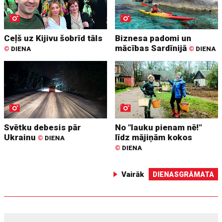
Ceļš uz Kijivu šobrīd tāls
Biznesa padomi un
mācības Sardīnijā
©
DIENA
©
DIENA
Svētku debesis pār
No "lauku pienam nē!"
Ukrainu
līdz mājiņām kokos
©
DIENA
©
DIENA
Vairāk
DIENASGRĀMATA