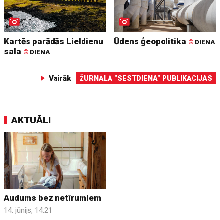
Kartēs parādās Lieldienu
Ūdens ģeopolitika
©
DIENA
sala
©
DIENA
Vairāk
ŽURNĀLA "SESTDIENA" PUBLIKĀCIJAS
AKTUĀLI
Audums bez netīrumiem
14. jūnijs, 14:21