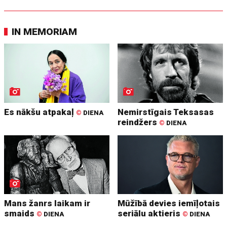
IN MEMORIAM
Es nākšu atpakaļ
Nemirstīgais Teksasas
©
DIENA
reindžers
©
DIENA
Mans žanrs laikam ir
Mūžībā devies iemīļotais
smaids
seriālu aktieris
©
DIENA
©
DIENA