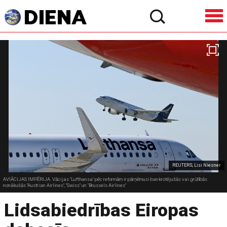
REUTERS, Lisi Niesner
AVIĀCIJAS IMPĒRIJA. Vācijas "Lufthansa" pēc reformām ir pārņēmusi bankrotējušās vai grūtībās
nonākušās "Austrian Airlines", "Swiss" un "Brussels Airlines"
Lidsabiedrības Eiropas