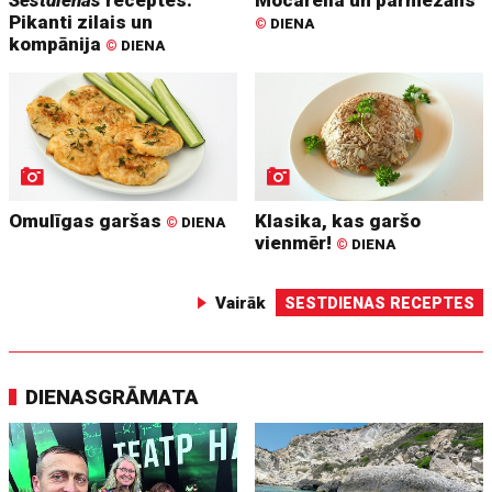
Pikanti zilais un
©
DIENA
kompānija
©
DIENA
Omulīgas garšas
Klasika, kas garšo
©
DIENA
vienmēr!
©
DIENA
Vairāk
SESTDIENAS RECEPTES
DIENASGRĀMATA