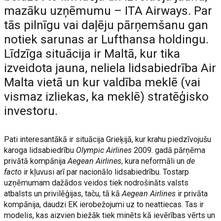
mazāku uzņēmumu – ITA Airways. Par
tās pilnīgu vai daļēju pārņemšanu gan
notiek sarunas ar Lufthansa holdingu.
Līdzīga situācija ir Maltā, kur tika
izveidota jauna, neliela lidsabiedrība Air
Malta vietā un kur valdība meklē (vai
vismaz izliekas, ka meklē) stratēģisko
investoru.
Pati interesantākā ir situācija Grieķijā, kur krahu piedzīvojušu
karoga lidsabiedrību
Olympic Airlines
2009. gadā pārņēma
privātā kompānija
Aegean Airlines
, kura neformāli un
de
facto
ir kļuvusi arī par nacionālo lidsabiedrību. Tostarp
uzņēmumam dažādos veidos tiek nodrošināts valsts
atbalsts un privilēģijas, taču, tā kā
Aegean Airlines
ir privāta
kompānija, daudzi EK ierobežojumi uz to neattiecas. Tas ir
modelis, kas aizvien biežāk tiek minēts kā ievērības vērts un