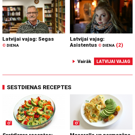
Latvijai vajag: Segas
Latvijai vajag:
Asistentus
(2)
©
DIENA
©
DIENA
Vairāk
LATVIJAI VAJAG
SESTDIENAS RECEPTES
Sestdienas
receptes:
Mocarella un parmezāns