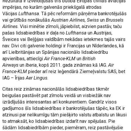
Rezultātā ir izveidojušās trīs būtībā Eiropas civilās aviācijas
impērijas, no kurām galvenās priekšgalā atrodas
Vācijas
Lufthansa
. Tā pēc reformām pārņēma bankrotējušās
vai grūtībās nonākušās
Austrian Airlines, Swiss
un
Brussels
Airlines.
Visi minētie zīmoli, jāpiebilst, aizvien pastāv, taču
pašas lidsabiedrības ir daļa no
Lufthansa
un Austrijas,
Šveices vai Beļģijas valdībām nekādas ietekmes tajās vairs
nav. Divi citi galvenie holdingi ir Francijas un Nīderlandes, kā
arī Lielbritānijas un Spānijas nacionālo lidsabiedrību
apvienības, attiecīgi
Air France-KLM
un
British
Airways
un
Iberia
, kopš 2011. gada zināmas kā IAG.
Air
France-KLM
pieder arī reiz leģendārā Ziemeļvalstu SAS, bet
IAG – Īrijas
Aer Lingus
.
Citas reiz zināmas nacionālās lidsabiedrības tikmēr
beigušas pastāvēt pat zīmolu veidā un visbiežāk nav
izrādījušās interesantas arī konkurentiem. Gandrīz visos
gadījumos šīs lidsabiedrības ir bankrotējušas tāpēc, ka EK ir
atzinusi par nelikumīgu tām piešķirto valstu atbalstu un likusi
to atmaksāt, ko lidsabiedrības izdarīt nav spējušas. Pie
šādām lidsabiedrībām pieder, piemēram, reiz pastāvējušie