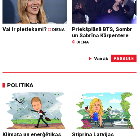
Vai ir pietiekami?
Priekšplānā BTS, Sombr
©
DIENA
un Sabrīna Kārpentere
©
DIENA
Vairāk
PASAULE
POLITIKA
Klimata un enerģētikas
Stiprina Latvijas