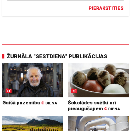
PIERAKSTĪTIES
ŽURNĀLA "SESTDIENA" PUBLIKĀCIJAS
Gaišā pazemība
Šokolādes svētki arī
©
DIENA
pieaugušajiem
©
DIENA