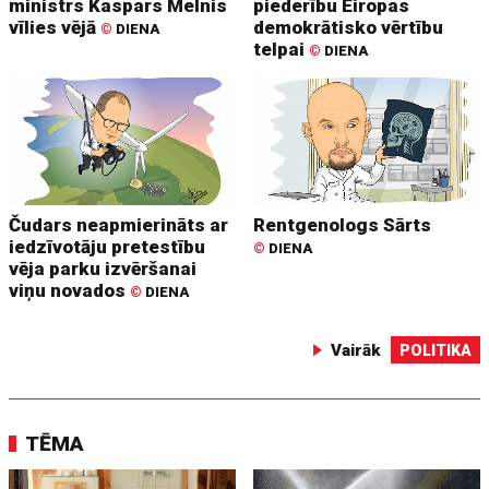
ministrs Kaspars Melnis
piederību Eiropas
vīlies vējā
demokrātisko vērtību
©
DIENA
telpai
©
DIENA
Čudars neapmierināts ar
Rentgenologs Sārts
iedzīvotāju pretestību
©
DIENA
vēja parku izvēršanai
viņu novados
©
DIENA
Vairāk
POLITIKA
TĒMA