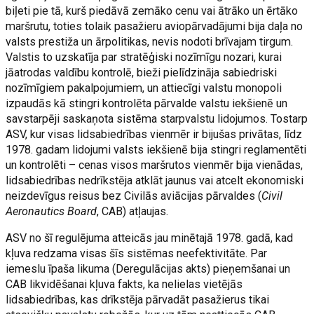
biļeti pie tā, kurš piedāvā zemāko cenu vai ātrāko un ērtāko
maršrutu, toties tolaik pasažieru aviopārvadājumi bija daļa no
valsts prestiža un ārpolitikas, nevis nodoti brīvajam tirgum.
Valstis to uzskatīja par stratēģiski nozīmīgu nozari, kurai
jāatrodas valdību kontrolē, bieži pielīdzināja sabiedriski
nozīmīgiem pakalpojumiem, un attiecīgi valstu monopoli
izpaudās kā stingri kontrolēta pārvalde valstu iekšienē un
savstarpēji saskaņota sistēma starpvalstu lidojumos. Tostarp
ASV, kur visas lidsabiedrības vienmēr ir bijušas privātas, līdz
1978. gadam lidojumi valsts iekšienē bija stingri reglamentēti
un kontrolēti – cenas visos maršrutos vienmēr bija vienādas,
lidsabiedrības nedrīkstēja atklāt jaunus vai atcelt ekonomiski
neizdevīgus reisus bez Civilās aviācijas pārvaldes (
Civil
Aeronautics Board
, CAB) atļaujas.
ASV no šī regulējuma atteicās jau minētajā 1978. gadā, kad
kļuva redzama visas šīs sistēmas neefektivitāte. Par
iemeslu īpaša likuma (Deregulācijas akts) pieņemšanai un
CAB likvidēšanai kļuva fakts, ka nelielas vietējās
lidsabiedrības, kas drīkstēja pārvadāt pasažierus tikai