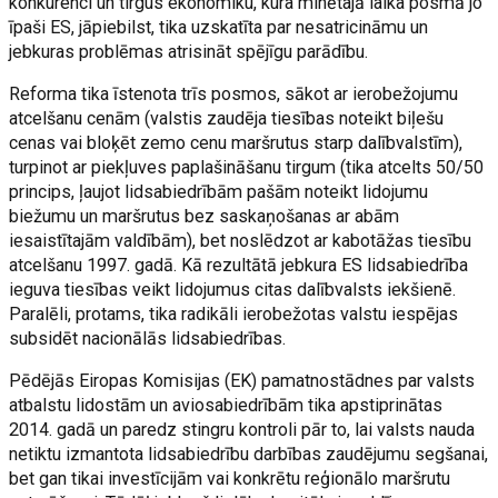
konkurenci un tirgus ekonomiku, kura minētajā laika posmā jo
īpaši ES, jāpiebilst, tika uzskatīta par nesatricināmu un
jebkuras problēmas atrisināt spējīgu parādību.
Reforma tika īstenota trīs posmos, sākot ar ierobežojumu
atcelšanu cenām (valstis zaudēja tiesības noteikt biļešu
cenas vai bloķēt zemo cenu maršrutus starp dalībvalstīm),
turpinot ar piekļuves paplašināšanu tirgum (tika atcelts 50/50
princips, ļaujot lidsabiedrībām pašām noteikt lidojumu
biežumu un maršrutus bez saskaņošanas ar abām
iesaistītajām valdībām), bet noslēdzot ar kabotāžas tiesību
atcelšanu 1997. gadā. Kā rezultātā jebkura ES lidsabiedrība
ieguva tiesības veikt lidojumus citas dalībvalsts iekšienē.
Paralēli, protams, tika radikāli ierobežotas valstu iespējas
subsidēt nacionālās lidsabiedrības.
Pēdējās Eiropas Komisijas (EK) pamatnostādnes par valsts
atbalstu lidostām un aviosabiedrībām tika apstiprinātas
2014. gadā un paredz stingru kontroli pār to, lai valsts nauda
netiktu izmantota lidsabiedrību darbības zaudējumu segšanai,
bet gan tikai investīcijām vai konkrētu reģionālo maršrutu