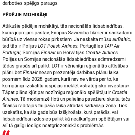
darboties spējīgs paraugs.
PĒDĒJIE MOHIKĀŅI
Atlikušie pēdējie mohikāņi, tās nacionālās lidsabiedrības,
kuras joprojām pastāv, Eiropas Savienībā tikmēr ir saskaitāmi
būtībā uz vienas rokas pirkstiem. Ja neskaita mūsu
airBaltic
,
tad tās ir Polijas
LOT Polish Airlines
, Portugāles
TAP Air
Portugal
, Somijas
Finnair
un Horvātijas
Croatia Airlines
.
Polijas un Somijas nacionālās lidsabiedrības acīmredzami
tādas grasās arī palikt. LOT ir vērienīgi reģionālās attīstības
plāni, bet
Finnair
nesen prezentēja darbības plānu laika
posmam līdz 2028. gadam, kurā nav ne vārda par to, ka
kompānija izskatītu iespējas meklēt «stratēģisko investoru».
Tāpat plāns kļūt par nozīmīgu reģionālo spēlētāju ir
Croatia
Airlines
. Tā modernizē floti un palielina pasažieru skaitu, taču
finanšu rādītājos tai pašā laikā atrodas sarkanajā zonā. Tiek
uzskatīts, ka šis gads būs izšķirošais, kurš parādīs, vai
lidsabiedrībai izdosies palikt kā neatkarīgam spēlētājam vai
arī tā galīgi ieslīgs neatgriezeniskās problēmās.