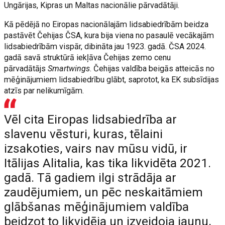
Ungārijas, Kipras un Maltas nacionālie pārvadātāji.
Kā pēdējā no Eiropas nacionālajām lidsabiedrībām beidza
pastāvēt Čehijas ČSA, kura bija viena no pasaulē vecākajām
lidsabiedrībām vispār, dibināta jau 1923. gadā. ČSA 2024.
gadā savā struktūrā iekļāva Čehijas zemo cenu
pārvadātājs
Smartwings
. Čehijas valdība beigās atteicās no
mēģinājumiem lidsabiedrību glābt, saprotot, ka EK subsīdijas
atzīs par nelikumīgām.
Vēl cita Eiropas lidsabiedrība ar
slavenu vēsturi, kuras, tēlaini
izsakoties, vairs nav mūsu vidū, ir
Itālijas Alitalia, kas tika likvidēta 2021.
gadā. Tā gadiem ilgi strādāja ar
zaudējumiem, un pēc neskaitāmiem
glābšanas mēģinājumiem valdība
beidzot to likvidēja un izveidoja jaunu,