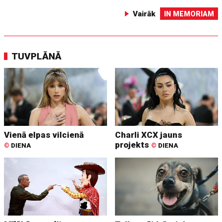
Vairāk
IN MEMORIAM
TUVPLĀNĀ
Vienā elpas vilcienā
Charli XCX jauns
projekts
©
DIENA
©
DIENA