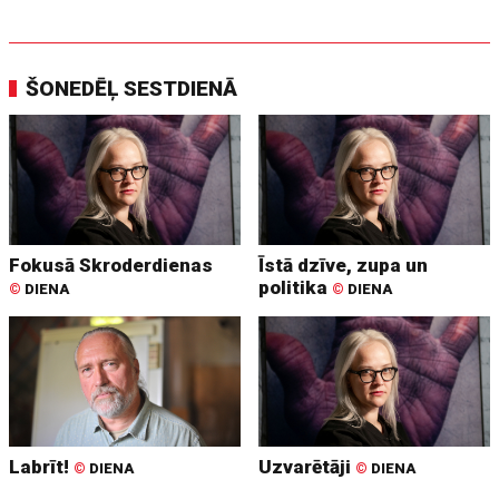
ŠONEDĒĻ SESTDIENĀ
Fokusā Skroderdienas
Īstā dzīve, zupa un
politika
©
DIENA
©
DIENA
Labrīt!
Uzvarētāji
©
DIENA
©
DIENA