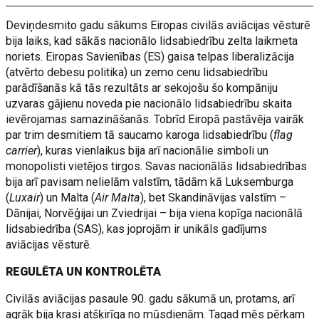
Deviņdesmito gadu sākums Eiropas civilās aviācijas vēsturē
bija laiks, kad sākās nacionālo lidsabiedrību zelta laikmeta
noriets. Eiropas Savienības (ES) gaisa telpas liberalizācija
(atvērto debesu politika) un zemo cenu lidsabiedrību
parādīšanās kā tās rezultāts ar sekojošu šo kompāniju
uzvaras gājienu noveda pie nacionālo lidsabiedrību skaita
ievērojamas samazināšanās. Tobrīd Eiropā pastāvēja vairāk
par trim desmitiem tā saucamo karoga lidsabiedrību (
flag
carrier
), kuras vienlaikus bija arī nacionālie simboli un
monopolisti vietējos tirgos. Savas nacionālās lidsabiedrības
bija arī pavisam nelielām valstīm, tādām kā Luksemburga
(
Luxair
) un Malta (
Air Malta
), bet Skandināvijas valstīm –
Dānijai, Norvēģijai un Zviedrijai – bija viena kopīga nacionālā
lidsabiedrība (SAS), kas joprojām ir unikāls gadījums
aviācijas vēsturē.
REGULĒTA UN KONTROLĒTA
Civilās aviācijas pasaule 90. gadu sākumā un, protams, arī
agrāk bija krasi atšķirīga no mūsdienām. Tagad mēs pērkam