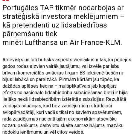
Portugāles TAP tikmēr nodarbojas ar
stratēģiskā investora meklējumiem –
kā pretendenti uz lidsabiedrības
pārņemšanu tiek
minēti Lufthansa un Air France-KLM.
Atsevišķs un ļoti būtisks aspekts vienlaikus ir tas, ka pēdējos
gados rodas aizvien vairāk jautājumu, vai izvēle par labu
brīvam komerciālās aviācijas tirgum ES iekšienē tiešām ir
bijusi labākā un pareizākā. Pirmām kārtām jau tāpēc, ka
dažādas aplēses liecina – multiplikatīvais jeb kopējais
efekts no nacionālo lidsabiedrību subsidēšanas bieži ir bijis
lielāks nekā lidsabiedrībām iztērētās subsīdijas. Rezultātā
veidojas situācijas, kad bez zaudējumiem strādājoši
aviopārvadātāji, kuri vadās tikai no saviem apsvērumiem,
rada zaudējumus nacionālajām ekonomikām atsevišķu
nozaru panīkuma, darbvietu skaita samazinājuma, mazāku
nodokļu ieņēmumu un vēl citos veidos.