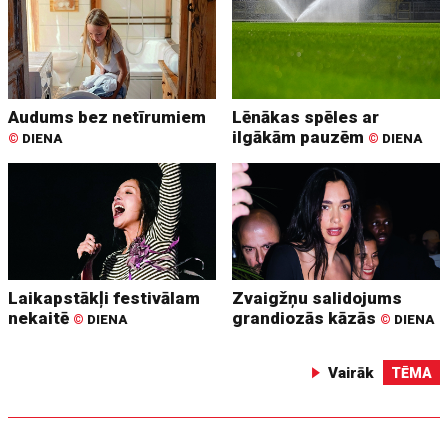
Audums bez netīrumiem
Lēnākas spēles ar
ilgākām pauzēm
©
DIENA
©
DIENA
Laikapstākļi festivālam
Zvaigžņu salidojums
nekaitē
grandiozās kāzās
©
DIENA
©
DIENA
Vairāk
TĒMA