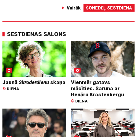
Vairāk
ŠONEDĒĻ SESTDIENĀ
SESTDIENAS SALONS
Jaunā
Skroderdienu
skaņa
Vienmēr gatavs
mācīties. Saruna ar
©
DIENA
Renāru Krastenbergu
©
DIENA