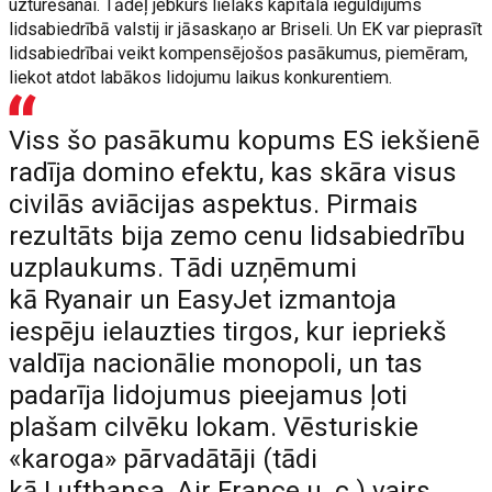
uzturēšanai. Tādēļ jebkurš lielāks kapitāla ieguldījums
lidsabiedrībā valstij ir jāsaskaņo ar Briseli. Un EK var pieprasīt
lidsabiedrībai veikt kompensējošos pasākumus, piemēram,
liekot atdot labākos lidojumu laikus konkurentiem.
Viss šo pasākumu kopums ES iekšienē
radīja domino efektu, kas skāra visus
civilās aviācijas aspektus. Pirmais
rezultāts bija zemo cenu lidsabiedrību
uzplaukums. Tādi uzņēmumi
kā Ryanair un EasyJet izmantoja
iespēju ielauzties tirgos, kur iepriekš
valdīja nacionālie monopoli, un tas
padarīja lidojumus pieejamus ļoti
plašam cilvēku lokam. Vēsturiskie
«karoga» pārvadātāji (tādi
kā Lufthansa, Air France u. c.) vairs