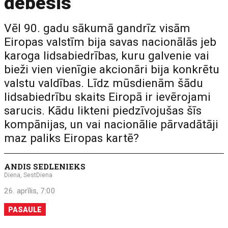
debesīs
Vēl 90. gadu sākumā gandrīz visām
Eiropas valstīm bija savas nacionālās jeb
karoga lidsabiedrības, kuru galvenie vai
bieži vien vienīgie akcionāri bija konkrētu
valstu valdības. Līdz mūsdienām šādu
lidsabiedrību skaits Eiropā ir ievērojami
sarucis. Kādu likteni piedzīvojušas šīs
kompānijas, un vai nacionālie pārvadātāji
maz paliks Eiropas kartē?
ANDIS SEDLENIEKS
Diena, SestDiena
26. aprīlis, 7:00
PASAULE