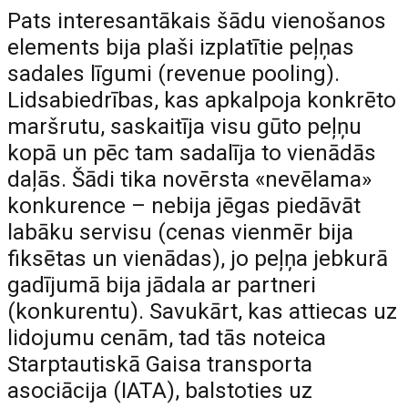
Pats interesantākais šādu vienošanos
elements bija plaši izplatītie peļņas
sadales līgumi (revenue pooling).
Lidsabiedrības, kas apkalpoja konkrēto
maršrutu, saskaitīja visu gūto peļņu
kopā un pēc tam sadalīja to vienādās
daļās. Šādi tika novērsta «nevēlama»
konkurence – nebija jēgas piedāvāt
labāku servisu (cenas vienmēr bija
fiksētas un vienādas), jo peļņa jebkurā
gadījumā bija jādala ar partneri
(konkurentu). Savukārt, kas attiecas uz
lidojumu cenām, tad tās noteica
Starptautiskā Gaisa transporta
asociācija (IATA), balstoties uz