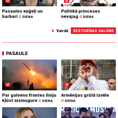
Pasaules eņģeļi un
Politikā princeses
barbari
nevajag
©
DIENA
©
DIENA
Vairāk
SESTDIENAS SALONS
PASAULE
Par galveno frontes līniju
Armēnijas grūtā izvēle
kļūst aizmugure
©
DIENA
©
DIENA