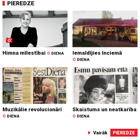
PIEREDZE
Himna mīlestībai
Iemaldījies Inciemā
©
DIENA
©
DIENA
Muzikālie revolucionāri
Skaistums un neatkarība
©
DIENA
©
DIENA
Vairāk
PIEREDZE