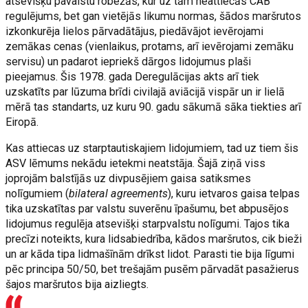
atsevišķu pavalstu robežās, kur uz tām neattiecās CAB
regulējums, bet gan vietējās likumu normas, šādos maršrutos
izkonkurēja lielos pārvadātājus, piedāvājot ievērojami
zemākas cenas (vienlaikus, protams, arī ievērojami zemāku
servisu) un padarot iepriekš dārgos lidojumus plaši
pieejamus. Šis 1978. gada Deregulācijas akts arī tiek
uzskatīts par lūzuma brīdi civilajā aviācijā vispār un ir lielā
mērā tas standarts, uz kuru 90. gadu sākumā sāka tiekties arī
Eiropā.
Kas attiecas uz starptautiskajiem lidojumiem, tad uz tiem šis
ASV lēmums nekādu ietekmi neatstāja. Šajā ziņā viss
joprojām balstījās uz divpusējiem gaisa satiksmes
nolīgumiem (
bilateral agreements
), kuru ietvaros gaisa telpas
tika uzskatītas par valstu suverēnu īpašumu, bet abpusējos
lidojumus regulēja atsevišķi starpvalstu nolīgumi. Tajos tika
precīzi noteikts, kura lidsabiedrība, kādos maršrutos, cik bieži
un ar kāda tipa lidmašīnām drīkst lidot. Parasti tie bija līgumi
pēc principa 50/50, bet trešajām pusēm pārvadāt pasažierus
šajos maršrutos bija aizliegts.