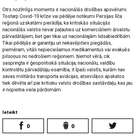
Otrs nozīmīgs moments ir nacionālās drošības apsvērumi.
Tostarp Covid-19 krīze vai pēdējie notikumi Persijas līča
reģionā uzskatāmi pierādīja, ka kritiskās situācijās
nacionālās valstis nevar paļauties uz komerciāliem ārvalstu
pārvadātājiem, bet gan tikai uz nacionālajām lidsabiedrībām.
Tikai pēdējās ar garantiju un nekavējoties piegādās,
piemēram, vitāli nepieciešamus medikamentus vai evakuēs
pilsoņus no nedrošiem reģioniem. Ņemot vērā, cik
saspringta ir ģeopolitiskā situācija, nacionālu, valdību
kontrolētu pārvadātāju esamība, it īpaši valstīs, kurām nav
savas militārās transporta aviācijas, atsevišķos apskatos
tiek dēvēta arī par kritisku valsts drošības sastāvdaļu, kas jau
ir nopietna viela pārdomām.
Ieteikt
0
0