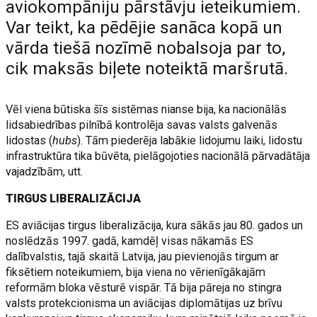
aviokompāniju pārstāvju ieteikumiem.
Var teikt, ka pēdējie sanāca kopā un
vārda tiešā nozīmē nobalsoja par to,
cik maksās biļete noteiktā maršrutā.
Vēl viena būtiska šīs sistēmas nianse bija, ka nacionālās
lidsabiedrības pilnībā kontrolēja savas valsts galvenās
lidostas (
hubs
). Tām piederēja labākie lidojumu laiki, lidostu
infrastruktūra tika būvēta, pielāgojoties nacionālā pārvadātāja
vajadzībām, utt.
TIRGUS LIBERALIZĀCIJA
ES aviācijas tirgus liberalizācija, kura sākās jau 80. gados un
noslēdzās 1997. gadā, kamdēļ visas nākamās ES
dalībvalstis, tajā skaitā Latvija, jau pievienojās tirgum ar
fiksētiem noteikumiem, bija viena no vērienīgākajām
reformām bloka vēsturē vispār. Tā bija pāreja no stingra
valsts protekcionisma un aviācijas diplomātijas uz brīvu