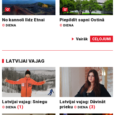
No kannoli līdz Etnai
Piepildīt sapni Ostinā
©
DIENA
©
DIENA
Vairāk
CEĻOJUMI
LATVIJAI VAJAG
Latvijai vajag: Sniegu
Latvijai vajag: Dāvināt
(1)
prieku
(3)
©
DIENA
©
DIENA