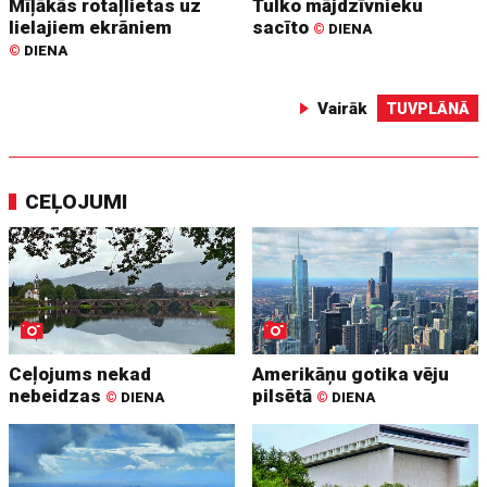
Mīļākās rotaļlietas uz
Tulko mājdzīvnieku
lielajiem ekrāniem
sacīto
©
DIENA
©
DIENA
Vairāk
TUVPLĀNĀ
CEĻOJUMI
Ceļojums nekad
Amerikāņu gotika vēju
nebeidzas
pilsētā
©
DIENA
©
DIENA