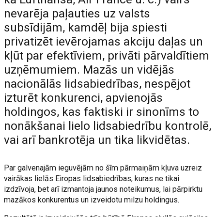
nevarēja paļauties uz valsts
subsīdijām, kamdēļ bija spiesti
privatizēt ievērojamas akciju daļas un
kļūt par efektīviem, privāti pārvaldītiem
uzņēmumiem. Mazās un vidējās
nacionālās lidsabiedrības, nespējot
izturēt konkurenci, apvienojās
holdingos, kas faktiski ir sinonīms to
nonākšanai lielo lidsabiedrību kontrolē,
vai arī bankrotēja un tika likvidētas.
Par galvenajām ieguvējām no šīm pārmaiņām kļuva uzreiz
vairākas lielās Eiropas lidsabiedrības, kuras ne tikai
izdzīvoja, bet arī izmantoja jaunos noteikumus, lai pārpirktu
mazākos konkurentus un izveidotu milzu holdingus.