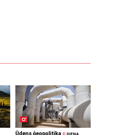
Ūdens ģeopolitika
©
DIENA