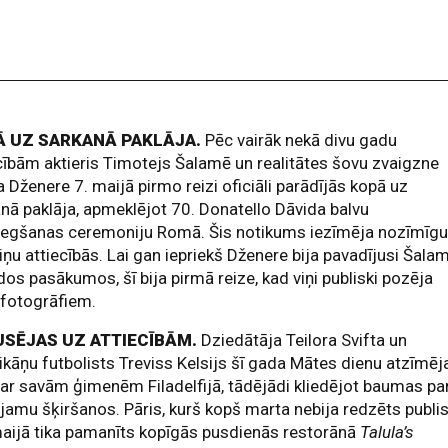
Ā UZ SARKANĀ PAKLĀJA.
Pēc vairāk nekā divu gadu
cībām aktieris Timotejs Šalamē un realitātes šovu zvaigzne
ja Dženere 7. maijā pirmo reizi oficiāli parādījās kopā uz
nā paklāja, apmeklējot 70. Donatello Dāvida balvu
iegšanas ceremoniju Romā. Šis notikums iezīmēja nozīmīg
viņu attiecībās. Lai gan iepriekš Dženere bija pavadījusi Šala
os pasākumos, šī bija pirmā reize, kad viņi publiski pozēja
 fotogrāfiem.
USĒJAS UZ ATTIECĪBĀM.
Dziedātāja Teilora Svifta un
kāņu futbolists Treviss Kelsijs šī gada Mātes dienu atzīmēj
ar savām ģimenēm Filadelfijā, tādējādi kliedējot baumas pa
jamu šķiršanos. Pāris, kurš kopš marta nebija redzēts publis
aijā tika pamanīts kopīgās pusdienās restorānā
Talula’s