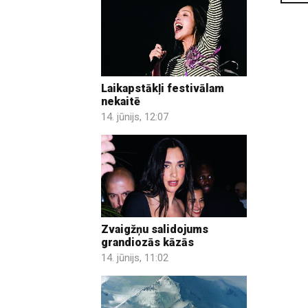
Laikapstākļi festivālam
nekaitē
14. jūnijs, 12:07
Zvaigžņu salidojums
grandiozās kāzās
14. jūnijs, 11:02