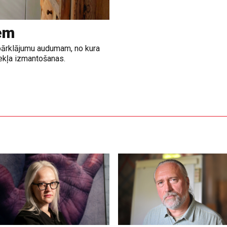
em
a pārklājumu audumam, no kura
zekļa izmantošanas.