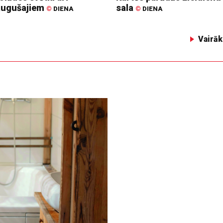
augušajiem
sala
©
DIENA
©
DIENA
Vairāk