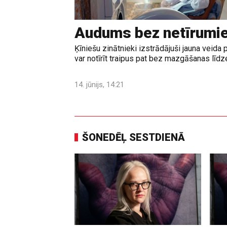
Audums bez netīrumi
Ķīniešu zinātnieki izstrādājuši jauna veid
var notīrīt traipus pat bez mazgāšanas līd
14. jūnijs, 14:21
ŠONEDĒĻ SESTDIENĀ