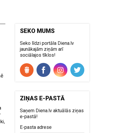
SEKO MUMS
Seko līdzi portāla Diena.lv
jaunākajām ziņām arī
sociālajos tīklos!
u
mē
ZIŅAS E-PASTĀ
a
Saņem Diena.lv aktuālās ziņas
r
e-pastā!
ki,
E-pasta adrese