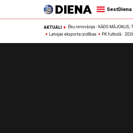
SestDiena
Ēku renovācija - KĀDS MĀJOKLIS
AKTUĀLI
Latvijas eksporta izcilības
PK futbolā - 202