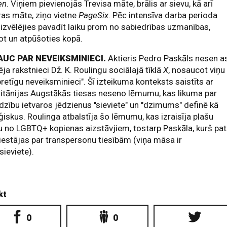
en
. Viņiem pievienojās Trevisa māte, brālis ar sievu, kā arī
ras māte, ziņo vietne
PageSix
. Pēc intensīva darba perioda
 izvēlējies pavadīt laiku prom no sabiedrības uzmanības,
ot un atpūšoties kopā.
UC PAR NEVEIKSMINIECI.
Aktieris Pedro Paskāls nesen a
zēja rakstnieci Dž. K. Roulingu sociālajā tīklā
X
, nosaucot viņu
pretīgu neveiksminieci". Šī izteikuma konteksts saistīts ar
ritānijas Augstākās tiesas neseno lēmumu, kas likuma par
īdzību ietvaros jēdzienus "sieviete" un "dzimums" definē kā
ģiskus. Roulinga atbalstīja šo lēmumu, kas izraisīja plašu
ku no LGBTQ+ kopienas aizstāvjiem, tostarp Paskāla, kurš pa
 iestājas par transpersonu tiesībām (viņa māsa ir
sieviete).
kt
0
0