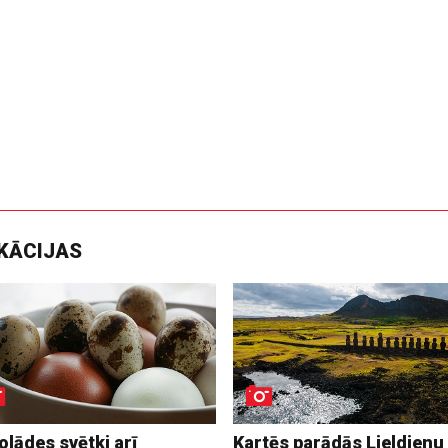
IKĀCIJAS
lādes svētki arī
Kartēs parādās Lieldienu