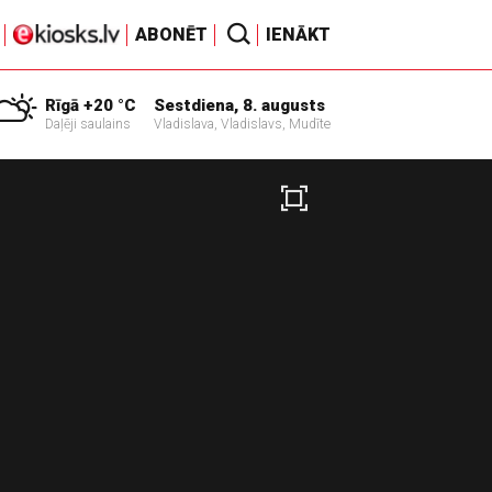
ABONĒT
IENĀKT
Rīgā +20 °C
Sestdiena, 8. augusts
Daļēji saulains
Vladislava, Vladislavs, Mudīte