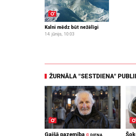
Kalni mēdz būt nežēlīgi
14. jūnijs, 10:03
ŽURNĀLA "SESTDIENA" PUBL
Gaišā pazemība
Šoko
©
DIENA