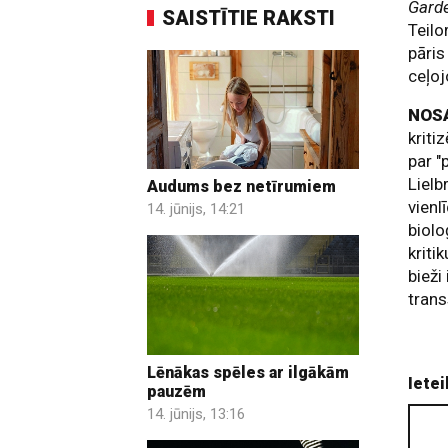
Gard
SAISTĪTIE RAKSTI
Teilo
pāris
ceļoj
NOSA
kriti
par "
Lielb
Audums bez netīrumiem
vienl
14. jūnijs, 14:21
biolo
kriti
bieži
trans
Lēnākas spēles ar ilgākām
Ietei
pauzēm
14. jūnijs, 13:16