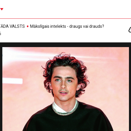
, TĀDA VALSTS
Mākslīgais intelekts - draugs vai drauds?
6