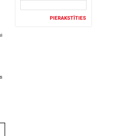
PIERAKSTĪTIES
si
ts