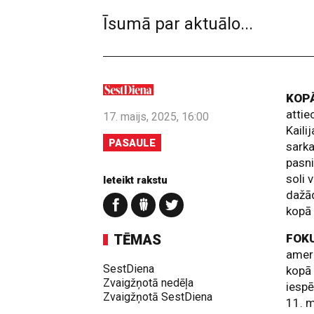
Īsumā par aktuālo...
KOP
attie
17. maijs, 2025, 16:00
Kaili
PASAULE
sarka
pasn
soli 
Ieteikt rakstu
dažād
kopā
TĒMAS
FOK
ameri
SestDiena
kopā 
Zvaigžņotā nedēļa
iespē
Zvaigžņotā SestDiena
11. m