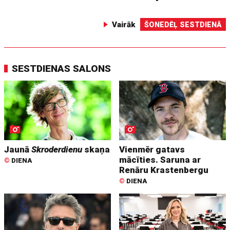
Vairāk
ŠONEDĒĻ SESTDIENĀ
SESTDIENAS SALONS
Jaunā
Skroderdienu
skaņa
Vienmēr gatavs
mācīties. Saruna ar
©
DIENA
Renāru Krastenbergu
©
DIENA