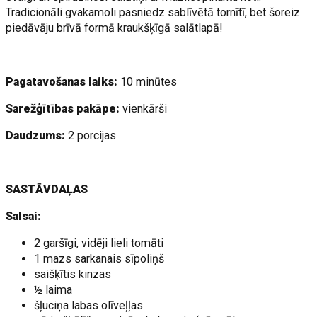
Tradicionāli gvakamoli pasniedz sablīvētā tornītī, bet šoreiz
piedāvāju brīvā formā kraukšķīgā salātlapā!
Pagatavošanas laiks:
10 minūtes
Sarežģītības pakāpe:
vienkārši
Daudzums:
2 porcijas
SASTĀVDAĻAS
Salsai:
2 garšīgi, vidēji lieli tomāti
1 mazs sarkanais sīpoliņš
saišķītis kinzas
½ laima
šļuciņa labas olīveļļas