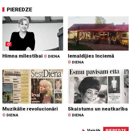
PIEREDZE
Himna mīlestībai
Iemaldījies Inciemā
©
DIENA
©
DIENA
Muzikālie revolucionāri
Skaistums un neatkarība
©
DIENA
©
DIENA
Vairāk
PIEREDZE