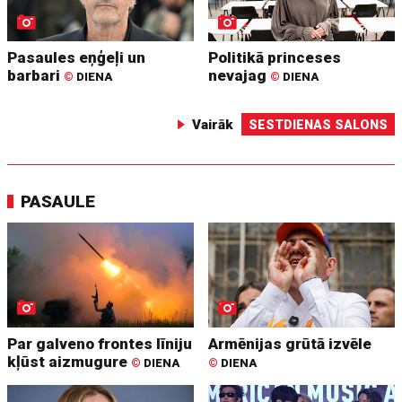
Pasaules eņģeļi un
Politikā princeses
barbari
nevajag
©
DIENA
©
DIENA
Vairāk
SESTDIENAS SALONS
PASAULE
Par galveno frontes līniju
Armēnijas grūtā izvēle
kļūst aizmugure
©
DIENA
©
DIENA