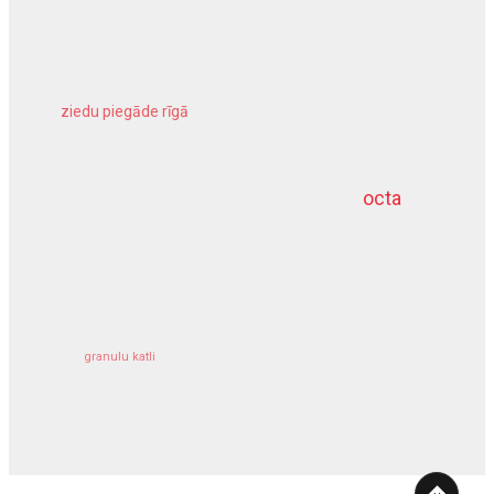
ziedu piegāde rīgā
meliorācijas darbi
octa
dziļurbums
kravu apdrošināšana
granulu katli
siltumsūknis