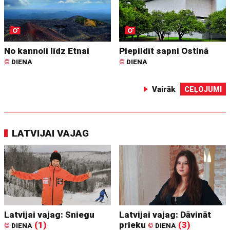
No kannoli līdz Etnai
Piepildīt sapni Ostinā
©
DIENA
©
DIENA
Vairāk
CEĻOJUMI
LATVIJAI VAJAG
Latvijai vajag: Sniegu
Latvijai vajag: Dāvināt
(1)
prieku
(3)
©
DIENA
©
DIENA