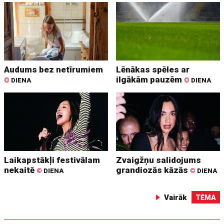
Audums bez netīrumiem
Lēnākas spēles ar
ilgākām pauzēm
©
DIENA
©
DIENA
Laikapstākļi festivālam
Zvaigžņu salidojums
nekaitē
grandiozās kāzās
©
DIENA
©
DIENA
Vairāk
TĒMA