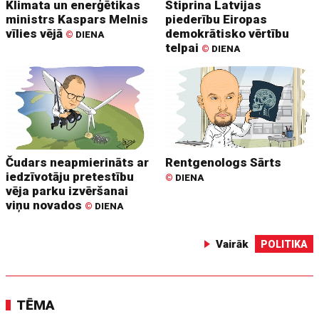
Klimata un enerģētikas
Stiprina Latvijas
ministrs Kaspars Melnis
piederību Eiropas
vīlies vējā
demokrātisko vērtību
©
DIENA
telpai
©
DIENA
Čudars neapmierināts ar
Rentgenologs Sārts
iedzīvotāju pretestību
©
DIENA
vēja parku izvēršanai
viņu novados
©
DIENA
Vairāk
POLITIKA
TĒMA