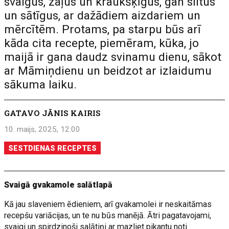
svaigus, zaļus un kraukšķīgus, gan siltus
un sātīgus, ar dažādiem aizdariem un
mērcītēm. Protams, pa starpu būs arī
kāda cita recepte, piemēram, kūka, jo
maijā ir gana daudz svinamu dienu, sākot
ar Māmiņdienu un beidzot ar izlaidumu
sākuma laiku.
GATAVO JĀNIS KAIRIS
10. maijs, 2025, 12:00
SESTDIENAS RECEPTES
Svaigā gvakamole salātlapā
Kā jau slaveniem ēdieniem, arī gvakamolei ir neskaitāmas
recepšu variācijas, un te nu būs manējā. Ātri pagatavojami,
svaigi un spirdzinoši salātiņi ar mazliet pikantu noti.