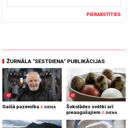
PIERAKSTĪTIES
ŽURNĀLA "SESTDIENA" PUBLIKĀCIJAS
Gaišā pazemība
Šokolādes svētki arī
©
DIENA
pieaugušajiem
©
DIENA