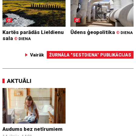
Kartēs parādās Lieldienu
Ūdens ģeopolitika
©
DIENA
sala
©
DIENA
Vairāk
ŽURNĀLA "SESTDIENA" PUBLIKĀCIJAS
AKTUĀLI
Audums bez netīrumiem