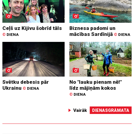
Ceļš uz Kijivu šobrīd tāls
Biznesa padomi un
mācības Sardīnijā
©
DIENA
©
DIENA
Svētku debesis pār
No "lauku pienam nē!"
Ukrainu
līdz mājiņām kokos
©
DIENA
©
DIENA
Vairāk
DIENASGRĀMATA