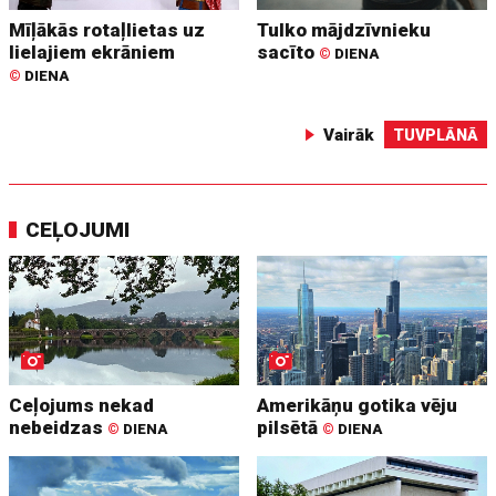
Mīļākās rotaļlietas uz
Tulko mājdzīvnieku
lielajiem ekrāniem
sacīto
©
DIENA
©
DIENA
Vairāk
TUVPLĀNĀ
CEĻOJUMI
Ceļojums nekad
Amerikāņu gotika vēju
nebeidzas
pilsētā
©
DIENA
©
DIENA