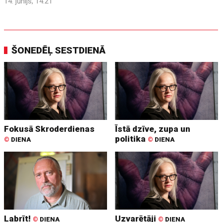
14. jūnijs, 14:21
ŠONEDĒĻ SESTDIENĀ
Fokusā Skroderdienas
Īstā dzīve, zupa un
politika
©
DIENA
©
DIENA
Labrīt!
Uzvarētāji
©
DIENA
©
DIENA