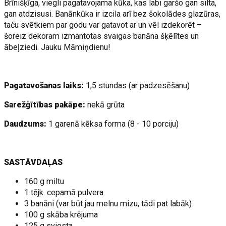
Brīnišķīga, viegli pagatavojama kūka, kas labi garšo gan silta,
gan atdzisusi. Banānkūka ir izcila arī bez šokolādes glazūras,
taču svētkiem par godu var gatavot ar un vēl izdekorēt –
šoreiz dekoram izmantotas svaigas banāna šķēlītes un
ābeļziedi. Jauku Māmiņdienu!
Pagatavošanas laiks:
1,5 stundas (ar padzesēšanu)
Sarežģītības pakāpe:
nekā grūta
Daudzums:
1 garenā kēksa forma (8 - 10 porciju)
SASTĀVDAĻAS
160 g miltu
1 tējk. cepamā pulvera
3 banāni (var būt jau melnu mizu, tādi pat labāk)
100 g skāba krējuma
125 g sviesta