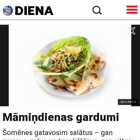
Jānis Kairis
Māmiņdienas gardumi
Šomēnes gatavosim salātus – gan