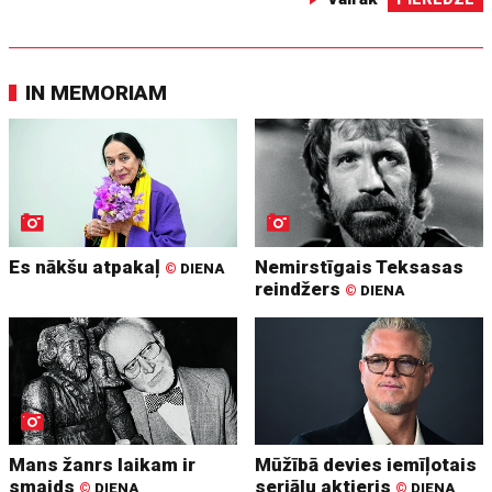
IN MEMORIAM
Es nākšu atpakaļ
Nemirstīgais Teksasas
©
DIENA
reindžers
©
DIENA
Mans žanrs laikam ir
Mūžībā devies iemīļotais
smaids
seriālu aktieris
©
DIENA
©
DIENA