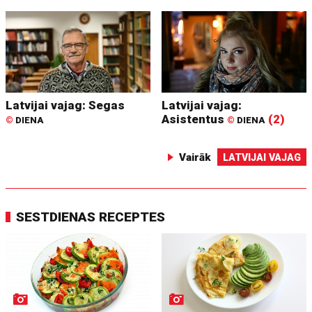
Latvijai vajag: Segas
Latvijai vajag:
Asistentus
(2)
©
DIENA
©
DIENA
Vairāk
LATVIJAI VAJAG
SESTDIENAS RECEPTES