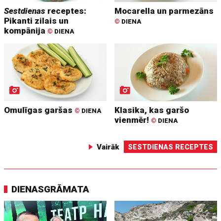
Sestdienas
receptes:
Mocarella un parmezāns
Pikanti zilais un
©
DIENA
kompānija
©
DIENA
Omulīgas garšas
Klasika, kas garšo
©
DIENA
vienmēr!
©
DIENA
Vairāk
SESTDIENAS RECEPTES
DIENASGRĀMATA