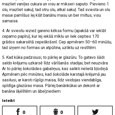
mazliet vaniļas cukura un visu ar mikseri saputo. Pievieno 1
olu, mazliet sakuļ, tad otru olu, atkal sakuļ. Tad sviesta un olu
masai pamīšus lej klāt banānu masu un ber miltus, visu
samaisa.
4. Ar sviestu ieziež gareno kēksa formu (apakšā var ieklāt
cepamo papīru), kur lej iekšā mīklu un liek cepties 170
grādos sakarsētā cepeškrāsnī. Cep apmēram 50–60 minūšu,
tad izņem no formas un atpūtina, uzliktu uz restītēm.
5. Kad kūka padzisusi, to pārlej ar glazūru. To gatavo šādi:
saldo krējumu uzkarsē līdz vārīšanās stadijai, bet neuzvāra.
Ar to pārlej šokolādes gabaliņus, kas salikti nelielā bļodiņā.
Apmēram pēc minūtes, kad šokolāde karstajā krējumā jau
sasilusi, ar karoti rūpīgi maisa, līdz veidojas viendabīga,
spīdīga glazūras masa. Pārlej banānkūkai un dekorē ar
banāna šķēlītēm un ābeļziediem.
Ieteikt
0
0