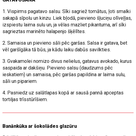
1. Vispirms pagatavo salsu. Sīki sagriež tomātus, ļoti smalki
sakapā sīpolu un kinzu. Liek bļodā, pievieno šļuciņu olīveļļas,
izspiestu laima sulu un, ja vēlas mazliet pikantuma, arī sīki
sagrieztas marinēto halapenjo šķēlītes.
2. Samaisa un pievieno sāli pēc garšas. Salsa ir gatava, bet
vēl garšīgāka tā būs, ja kādu laiku dabūs savilkties.
3. Gvakamolei nomizo divus nelielus, gatavus avokado, kurus
saspaida ar dakšiņu. Pievieno salsu (daudzums pēc
ieskatiem) un samaisa, pēc garšas papildina ar laima sulu,
sāli un pipariem.
4. Pasniedz uz salātlapas kopā ar sausā pannā apceptas
tortiljas trīsstūrīšiem.
Banānkūka ar šokolādes glazūru