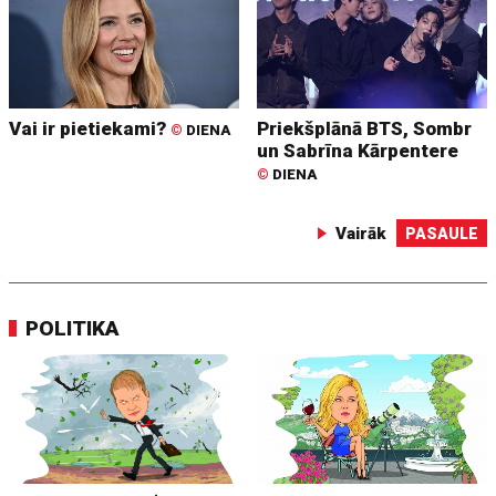
Vai ir pietiekami?
Priekšplānā BTS, Sombr
©
DIENA
un Sabrīna Kārpentere
©
DIENA
Vairāk
PASAULE
POLITIKA