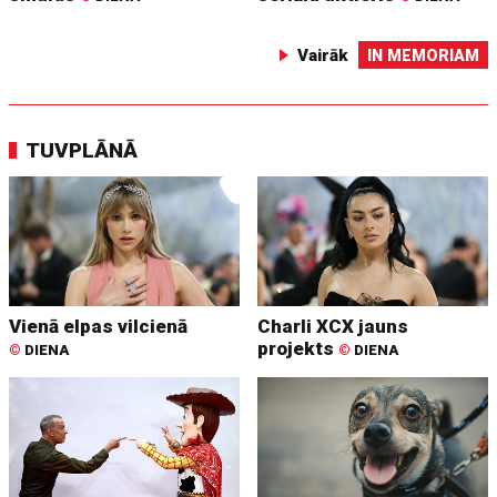
Vairāk
IN MEMORIAM
TUVPLĀNĀ
Vienā elpas vilcienā
Charli XCX jauns
projekts
©
DIENA
©
DIENA