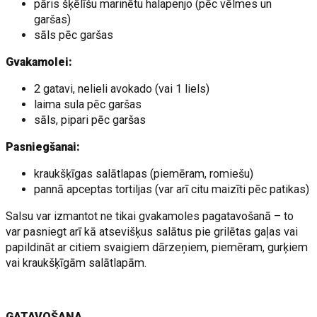
pāris šķēlīšu marinētu halapenjo (pēc vēlmes un
garšas)
sāls pēc garšas
Gvakamolei:
2 gatavi, nelieli avokado (vai 1 liels)
laima sula pēc garšas
sāls, pipari pēc garšas
Pasniegšanai:
kraukšķīgas salātlapas (piemēram, romiešu)
pannā apceptas tortiljas (var arī citu maizīti pēc patikas)
Salsu var izmantot ne tikai gvakamoles pagatavošanā – to
var pasniegt arī kā atsevišķus salātus pie grilētas gaļas vai
papildināt ar citiem svaigiem dārzeņiem, piemēram, gurķiem
vai kraukšķīgām salātlapām.
GATAVOŠANA