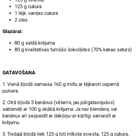
125 g cukura
1 tējk. vaniļas cukura
2 olas
Glazūrai:
80 g saldā krējuma
80 g kvalitatīvas tumšās šokolādes (70% kakao saturs)
GATAVOŠANA
1. Vienā bļodā samaisa 160 g miltu ar tējkaroti cepamā
pulvera.
2. Otrā bļodā 3 banānus (vēlams, jau pārgatavojušos)
sablendē ar 100 g skābā krējuma. Ja nav blendera, var
banānus arī saspaidīt ar dakšiņu un kārtīgi samaisīt ar
krējumu.
3. Trešajā bļodā liek 125 g ļoti mīksta sviesta, 125 g cukura,