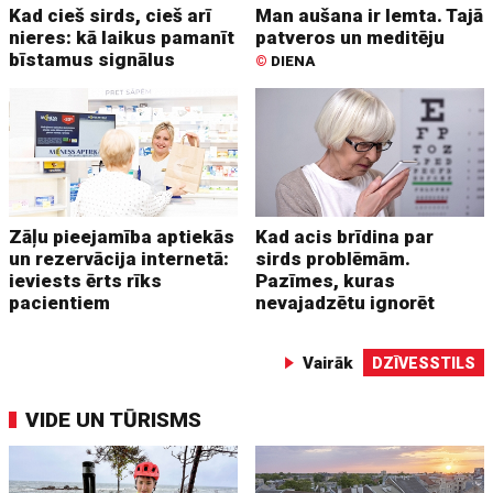
Kad cieš sirds, cieš arī
Man aušana ir lemta. Tajā
nieres: kā laikus pamanīt
patveros un meditēju
bīstamus signālus
©
DIENA
Zāļu pieejamība aptiekās
Kad acis brīdina par
un rezervācija internetā:
sirds problēmām.
ieviests ērts rīks
Pazīmes, kuras
pacientiem
nevajadzētu ignorēt
Vairāk
DZĪVESSTILS
VIDE UN TŪRISMS