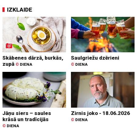
IZKLAIDE
Skābenes dārzā, burkās,
Saulgriežu dzērieni
zupā
©
DIENA
©
DIENA
Jāņu siers – saules
Zirnis joko - 18.06.2026
krāsā un tradīcijās
©
DIENA
©
DIENA