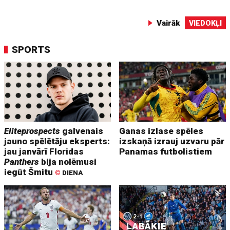
Vairāk
VIEDOKĻI
SPORTS
Eliteprospects
galvenais
Ganas izlase spēles
jauno spēlētāju eksperts:
izskaņā izrauj uzvaru pār
jau janvārī Floridas
Panamas futbolistiem
Panthers
bija nolēmusi
iegūt Šmitu
©
DIENA