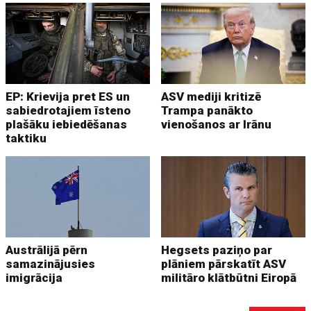
EP: Krievija pret ES un
ASV mediji kritizē
sabiedrotajiem īsteno
Trampa panākto
plašāku iebiedēšanas
vienošanos ar Irānu
taktiku
Austrālijā pērn
Hegsets paziņo par
samazinājusies
plāniem pārskatīt ASV
imigrācija
militāro klātbūtni Eiropā