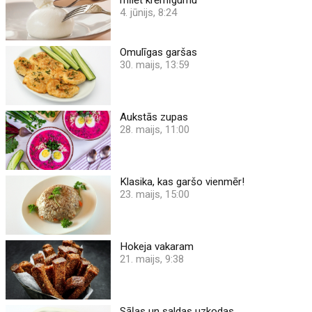
4. jūnijs, 8:24
Omulīgas garšas
30. maijs, 13:59
Aukstās zupas
28. maijs, 11:00
Klasika, kas garšo vienmēr!
23. maijs, 15:00
Hokeja vakaram
21. maijs, 9:38
Sāļas un saldas uzkodas