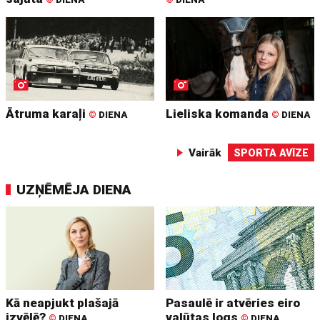
Ātruma karaļi
Lieliska komanda
©
DIENA
©
DIENA
Vairāk
SPORTA AVĪZE
UZŅĒMĒJA DIENA
Kā neapjukt plašajā
Pasaulē ir atvēries eiro
izvēlē?
valūtas logs
©
DIENA
©
DIENA