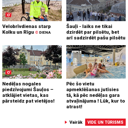
Velobrīvdienas starp
Šauļi - laiks ne tikai
Kolku un Rīgu
dzirdēt par pilsētu, bet
©
DIENA
arī sadzirdēt pašu pilsētu
Nedēļas nogales
Pēc šo vietu
piedzīvojumi Šauļos –
apmeklēšanas jutīsies
atklājiet vietas, kas
tā, kā pēc nedēļas gara
pārsteidz pat vietējos!
atvaļinājuma ! Lūk, kur to
atrast!
Vairāk
VIDE UN TŪRISMS