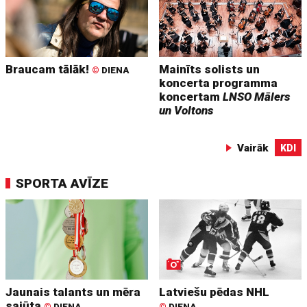
Braucam tālāk!
Mainīts solists un
©
DIENA
koncerta programma
koncertam
LNSO Mālers
un Voltons
Vairāk
KDI
SPORTA AVĪZE
Jaunais talants un mēra
Latviešu pēdas NHL
sajūta
©
DIENA
©
DIENA