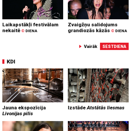
Laikapstākļi festivālam
Zvaigžņu salidojums
nekaitē
grandiozās kāzās
©
DIENA
©
DIENA
Vairāk
SESTDIENA
KDI
Jauna ekspozīcija
Izstāde
Atstātās liesmas
Livonijas pilis