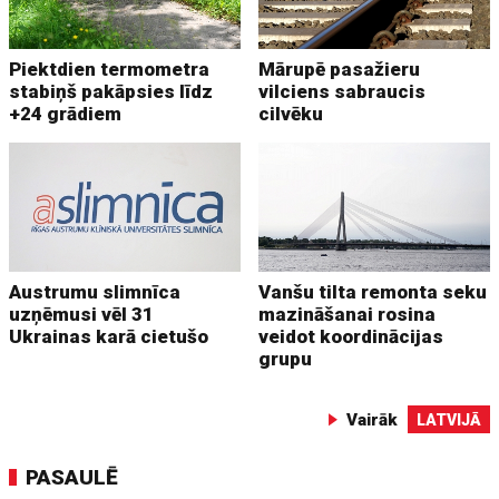
Piektdien termometra
Mārupē pasažieru
stabiņš pakāpsies līdz
vilciens sabraucis
+24 grādiem
cilvēku
Austrumu slimnīca
Vanšu tilta remonta seku
uzņēmusi vēl 31
mazināšanai rosina
Ukrainas karā cietušo
veidot koordinācijas
grupu
Vairāk
LATVIJĀ
PASAULĒ