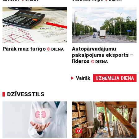
Pārāk maz turīgo
Autopārvadājumu
©
DIENA
pakalpojumu eksports –
līderos
©
DIENA
Vairāk
UZŅĒMĒJA DIENA
DZĪVESSTILS