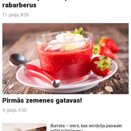
rabarberus
11. jūnijs, 8:29
Pirmās zemenes gatavas!
4. jūnijs, 9:30
Burrata – siers, kas iemācīja pasaulei
mīlēt krēmīgumu