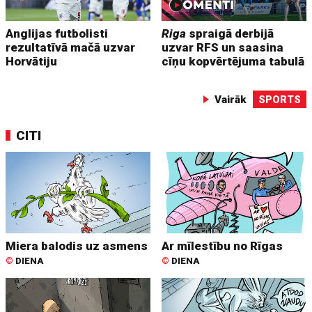
Anglijas futbolisti
Riga
spraigā derbijā
rezultatīvā mačā uzvar
uzvar RFS un saasina
Horvātiju
cīņu kopvērtējuma tabulā
Vairāk
SPORTS
CITI
Miera balodis uz asmens
Ar mīlestību no Rīgas
©
DIENA
©
DIENA