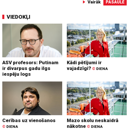
Vairāk
PASAULĒ
VIEDOKĻI
ASV profesors: Putinam
Kādi pētījumi ir
ir divarpus gadu ilgs
vajadzīgi?
©
DIENA
iespēju logs
Cerības uz vienošanos
Mazo skolu neskaidrā
nākotne
©
DIENA
©
DIENA