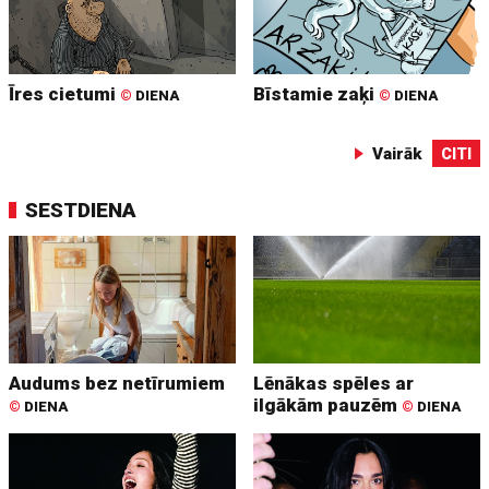
Īres cietumi
Bīstamie zaķi
©
DIENA
©
DIENA
Vairāk
CITI
SESTDIENA
Audums bez netīrumiem
Lēnākas spēles ar
ilgākām pauzēm
©
DIENA
©
DIENA